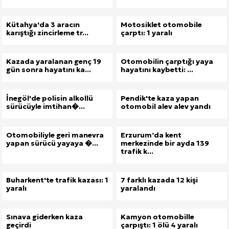
Kütahya'da 3 aracın
Motosiklet otomobile
karıştığı zincirleme tr...
çarptı: 1 yaralı
Kazada yaralanan genç 19
Otomobilin çarptığı yaya
gün sonra hayatını ka...
hayatını kaybetti: ...
İnegöl'de polisin alkollü
Pendik'te kaza yapan
sürücüyle imtihan�...
otomobil alev alev yandı
Otomobiliyle geri manevra
Erzurum’da kent
yapan sürücü yayaya �...
merkezinde bir ayda 139
trafik k...
Buharkent'te trafik kazası: 1
7 farklı kazada 12 kişi
yaralı
yaralandı
Sınava giderken kaza
Kamyon otomobille
geçirdi
çarpıştı: 1 ölü 4 yaralı