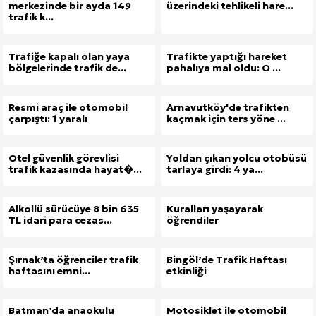
merkezinde bir ayda 149
üzerindeki tehlikeli hare...
trafik k...
Trafiğe kapalı olan yaya
Trafikte yaptığı hareket
bölgelerinde trafik de...
pahalıya mal oldu: O ...
Resmi araç ile otomobil
Arnavutköy'de trafikten
çarpıştı: 1 yaralı
kaçmak için ters yöne ...
Otel güvenlik görevlisi
Yoldan çıkan yolcu otobüsü
trafik kazasında hayat�...
tarlaya girdi: 4 ya...
Alkollü sürücüye 8 bin 635
Kuralları yaşayarak
TL idari para cezas...
öğrendiler
Şırnak’ta öğrenciler trafik
Bingöl’de Trafik Haftası
haftasını emni...
etkinliği
Batman’da anaokulu
Motosiklet ile otomobil