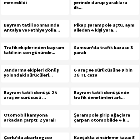
men edildi
yerinde durup yaralılara
ilk...
Bayram tatili sonrasında
Pikap şarampole uçtu, aynı
Antalya ve Fethiye yolla...
aileden 4 kişi yara...
Trafik ekiplerinden bayram
Samsun'da trafik kazası: 3
tatilinin son gününde...
yaralı
Jandarma ekipleri dönüş
6 araç ve sürücüsüne 9 bin
yolundaki sürücüleri...
36 TL ceza
Bayram tatili dönüşü 24
Bayram tatili dönüşünde
araç ve sürücüsü ...
trafik denetimleri art...
Otomobil kamyona
Şarampole girip ağaçlara
arkadan çarptı: 2 yaralı
çarpan otomobilde 4 k...
Çorlu’da abartı egzoz
Kavşakta zincirleme kaza: 5