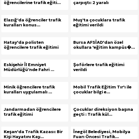
öğrencilerine trafik eğiti...
çarpıştı: 2 yaralı
Elazığ’da öğrenciler trafik
Muş’ta çocuklara trafik
kuralları konus...
eğitimi verildi
Hatay'da polisten
Bursa AFSİAD'dan özel
öğrencilere trafik eğitimi
okullara 'eğitim kampüs�...
Eskişehir İl Emniyet
Şoförlere trafik eğitimi
Müdürlüğü’nde Fahri ...
verildi
Minik öğrencilere trafik
Mobil Trafik Eğitim Tır'ı ile
kuralları uygulamalı ...
çocuklar bilgi e...
Jandarmadan öğrencilere
Çocuklar direksiyon başına
trafik eğitimi
geçti : Trafik kül...
Keşan'da Trafik Kazası: Bir
İnegöl Belediyesi, Mobilya
Kişi Hayatını Kay...
Fuarı Öncesi Trafik...