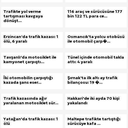
Trafikte yol verme
116 araç ve sürücüsüne 177
tartışması kavgaya
bin 122 TL para ce...
dönüşt...
Erzincan’da trafik kazası: 1
Osmancık’ta yolcu otobüsü
ölü, 6 yaralı
ile otomobil çarp�...
Tavşanlı'da motosiklet ile
Tünel içinde otomobil takla
kamyonet çarpıştı...
attı: 4 yaralı
İki otomobilin çarpıştığı
Şırnak’ta ilk altı ay trafik
kazada şans eser...
bilançosu: 19 �...
Trafik kazasında ağır
Hakkari'de iki ayda 70 kişi
yaralanan motosiklet sür...
yakalandı
Yatağan'da trafik kazası: 1
Maltepe trafikte tartıştığı
ölü
sürücüye kafa ...