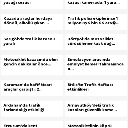
yasağı cezası
kazası kamerada: 1 yara...
Kazada araçlar hurdaya
Trafik polisi ekiplerince 1
döndü, alkollü çıkan ...
milyon 896 bin 66 ara�...
Sarıgöl'de trafik kazası: 3
Dörtyol’da motosiklet
yaralı
sürücülerine kask dağ...
Motosiklet kazasında ölen
Simülasyon aracında
gencin dakikalar önce...
emniyet kemeri takmayınca
o...
Karaman’da hafif ticari
Bitlis'te Trafik Haftası
araçlar çarpıştı: 2...
etkinlikleri
Ardahan'da trafik
Arnavutköy’deki trafik
farkındalığı etkinliği
kazaları güvenlik kame...
Erzurum’da kent
Motosikletlinin köprü