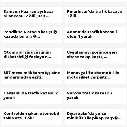
Samsun Haziran ayı kaza
Pınarhisar'da trafik kazası:
bilançosu: 2 ölü, 839 ...
1 ölü
Pendik'te 4 aracın karıştığı
Adana'da trafik kazası: 1
kazada bir ara�...
öldü, 1 yaralı
Otomobil sürücüsünün
Uygulamayı görünce geri
dikkatsizliği faciaya n...
vitese takıp kaçtı, ...
357 mevsimlik tarım işçisine
Manavgat'ta otomobil ile
jandarmadan eğiti...
motosiklet çarpıştı: ...
Tavşanlı'da trafik kazası: 2
Van'da trafik kazası: 3
yaralı
yaralı
Kontrolden çıkan otomobil
Diyarbakır’da yolcu
takla attı: 1 ölü
minibüsü ile pikap çarp�...