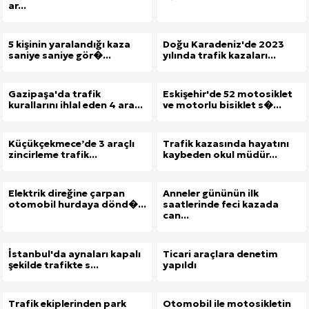
ar...
5 kişinin yaralandığı kaza
Doğu Karadeniz'de 2023
saniye saniye gör�...
yılında trafik kazaları...
Gazipaşa'da trafik
Eskişehir'de 52 motosiklet
kurallarını ihlal eden 4 ara...
ve motorlu bisiklet s�...
Küçükçekmece’de 3 araçlı
Trafik kazasında hayatını
zincirleme trafik...
kaybeden okul müdür...
Elektrik direğine çarpan
Anneler gününün ilk
otomobil hurdaya dönd�...
saatlerinde feci kazada
can...
İstanbul'da aynaları kapalı
Ticari araçlara denetim
şekilde trafikte s...
yapıldı
Trafik ekiplerinden park
Otomobil ile motosikletin