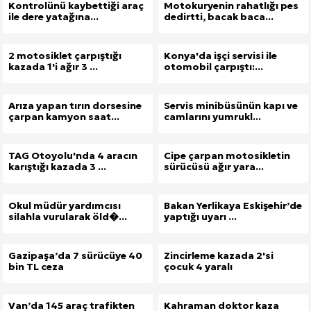
Kontrolünü kaybettiği araç
Motokuryenin rahatlığı pes
ile dere yatağına...
dedirtti, bacak baca...
2 motosiklet çarpıştığı
Konya'da işçi servisi ile
kazada 1'i ağır 3 ...
otomobil çarpıştı:...
Arıza yapan tırın dorsesine
Servis minibüsünün kapı ve
çarpan kamyon saat...
camlarını yumrukl...
TAG Otoyolu'nda 4 aracın
Cipe çarpan motosikletin
karıştığı kazada 3 ...
sürücüsü ağır yara...
Okul müdür yardımcısı
Bakan Yerlikaya Eskişehir’de
silahla vurularak öld�...
yaptığı uyarı ...
Gazipaşa’da 7 sürücüye 40
Zincirleme kazada 2'si
bin TL ceza
çocuk 4 yaralı
Van’da 145 araç trafikten
Kahraman doktor kaza