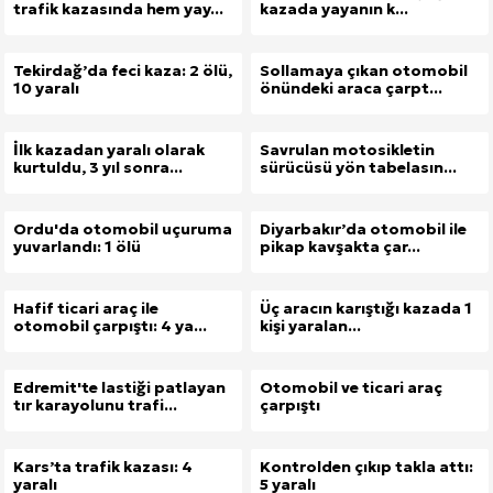
trafik kazasında hem yay...
kazada yayanın k...
Tekirdağ’da feci kaza: 2 ölü,
Sollamaya çıkan otomobil
10 yaralı
önündeki araca çarpt...
İlk kazadan yaralı olarak
Savrulan motosikletin
kurtuldu, 3 yıl sonra...
sürücüsü yön tabelasın...
Ordu'da otomobil uçuruma
Diyarbakır’da otomobil ile
yuvarlandı: 1 ölü
pikap kavşakta çar...
Hafif ticari araç ile
Üç aracın karıştığı kazada 1
otomobil çarpıştı: 4 ya...
kişi yaralan...
Edremit'te lastiği patlayan
Otomobil ve ticari araç
tır karayolunu trafi...
çarpıştı
Kars’ta trafik kazası: 4
Kontrolden çıkıp takla attı:
yaralı
5 yaralı