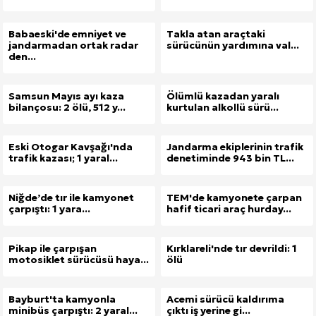
Site İçi (On-Page) SEO Hizmeti: Web Sitenizin Gör
Babaeski'de emniyet ve
Takla atan araçtaki
jandarmadan ortak radar
sürücünün yardımına val...
Kuzu Fileto Seçimi ve Pişirme Önerileri: Yumuşak D
den...
Dar Tavanlı Alanlar İçin Oval Hava Kanalı Avantajları
Samsun Mayıs ayı kaza
Ölümlü kazadan yaralı
bilançosu: 2 ölü, 512 y...
kurtulan alkollü sürü...
Eski Otogar Kavşağı'nda
Jandarma ekiplerinin trafik
trafik kazası; 1 yaral...
denetiminde 943 bin TL...
Niğde’de tır ile kamyonet
TEM'de kamyonete çarpan
çarpıştı: 1 yara...
hafif ticari araç hurday...
Pikap ile çarpışan
Kırklareli'nde tır devrildi: 1
motosiklet sürücüsü haya...
ölü
Bayburt'ta kamyonla
Acemi sürücü kaldırıma
minibüs çarpıştı: 2 yaral...
çıktı iş yerine gi...