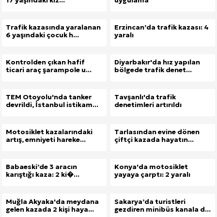
17 yaşındaki kız...
uygulama
Trafik kazasında yaralanan
Erzincan’da trafik kazası: 4
6 yaşındaki çocuk h...
yaralı
Kontrolden çıkan hafif
Diyarbakır'da hız yapılan
ticari araç şarampole u...
bölgede trafik denet...
TEM Otoyolu'nda tanker
Tavşanlı'da trafik
devrildi, İstanbul istikam...
denetimleri artırıldı
Motosiklet kazalarındaki
Tarlasından evine dönen
artış, emniyeti hareke...
çiftçi kazada hayatın...
Babaeski’de 3 aracın
Konya'da motosiklet
karıştığı kaza: 2 ki�...
yayaya çarptı: 2 yaralı
Muğla Akyaka'da meydana
Sakarya’da turistleri
gelen kazada 2 kişi haya...
gezdiren minibüs kanala d...