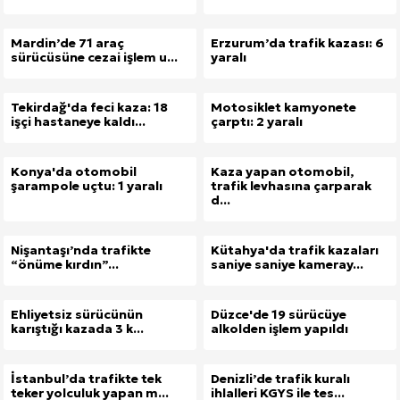
Mardin’de 71 araç
Erzurum’da trafik kazası: 6
sürücüsüne cezai işlem u...
yaralı
Tekirdağ'da feci kaza: 18
Motosiklet kamyonete
işçi hastaneye kaldı...
çarptı: 2 yaralı
Konya'da otomobil
Kaza yapan otomobil,
şarampole uçtu: 1 yaralı
trafik levhasına çarparak
d...
Nişantaşı’nda trafikte
Kütahya'da trafik kazaları
“önüme kırdın”...
saniye saniye kameray...
Ehliyetsiz sürücünün
Düzce'de 19 sürücüye
karıştığı kazada 3 k...
alkolden işlem yapıldı
İstanbul’da trafikte tek
Denizli’de trafik kuralı
teker yolculuk yapan m...
ihlalleri KGYS ile tes...