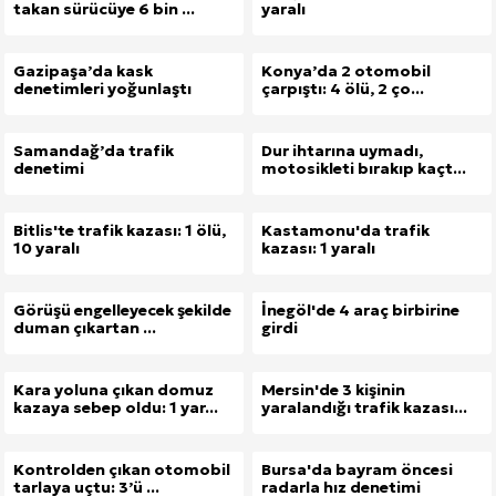
takan sürücüye 6 bin ...
yaralı
Gazipaşa’da kask
Konya’da 2 otomobil
denetimleri yoğunlaştı
çarpıştı: 4 ölü, 2 ço...
Samandağ’da trafik
Dur ihtarına uymadı,
denetimi
motosikleti bırakıp kaçt...
Bitlis'te trafik kazası: 1 ölü,
Kastamonu'da trafik
10 yaralı
kazası: 1 yaralı
Görüşü engelleyecek şekilde
İnegöl'de 4 araç birbirine
duman çıkartan ...
girdi
Kara yoluna çıkan domuz
Mersin'de 3 kişinin
kazaya sebep oldu: 1 yar...
yaralandığı trafik kazası...
Kontrolden çıkan otomobil
Bursa'da bayram öncesi
tarlaya uçtu: 3’ü ...
radarla hız denetimi