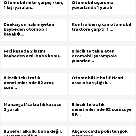
Otomobil ile tır çarpışırken,
Otomobil uçuruma
1 kişi yaralan...
yuvarlandı: 1 yaralı
Direksiyon hakimiyetini
Kontrolden çıkan otomobil
kaybeden otomobil
traktöre çarptı: 1 ...
kayalı�...
Feci kazada 2 kızını
Bilecik'te takla atan
kaybeden acılı baba konu...
otomobil şarampole
yuvarlan...
Bilecik'teki trafik
Otomobil ile hafif ticari
denetimlerinde 82 araç
aracın karıştığı k...
sürü...
Manavgat’ta trafik kazası:
Bilecik'te trafik
2 yaralı
denetimlerinde 52 sürücüye
89...
Bu sefer alkollü baba değil,
Akçakoca’da polisten şok