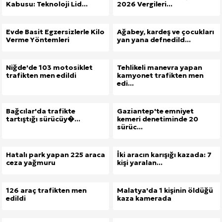
Kabusu: Teknoloji Lid...
2026 Vergileri...
Evde Basit Egzersizlerle Kilo
Ağabey, kardeş ve çocukları
Verme Yöntemleri
yan yana defnedild...
Niğde'de 103 motosiklet
Tehlikeli manevra yapan
trafikten men edildi
kamyonet trafikten men
edi...
Bağcılar'da trafikte
Gaziantep'te emniyet
tartıştığı sürücüy�...
kemeri denetiminde 20
sürüc...
Hatalı park yapan 225 araca
İki aracın karışığı kazada: 7
ceza yağmuru
kişi yaralan...
126 araç trafikten men
Malatya'da 1 kişinin öldüğü
edildi
kaza kamerada