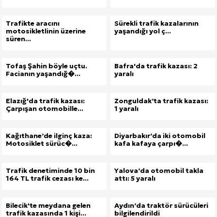
Trafikte aracını
Sürekli trafik kazalarının
motosikletlinin üzerine
yaşandığı yol ç...
süren...
Tofaş Şahin böyle uçtu.
Bafra'da trafik kazası: 2
Facianın yaşandığ�...
yaralı
Elazığ'da trafik kazası:
Zonguldak’ta trafik kazası:
Çarpışan otomobille...
1 yaralı
Kağıthane’de ilginç kaza:
Diyarbakır’da iki otomobil
Motosiklet sürüc�...
kafa kafaya çarpı�...
Trafik denetiminde 10 bin
Yalova’da otomobil takla
164 TL trafik cezası ke...
attı: 5 yaralı
Bilecik'te meydana gelen
Aydın’da traktör sürücüleri
trafik kazasında 1 kişi...
bilgilendirildi