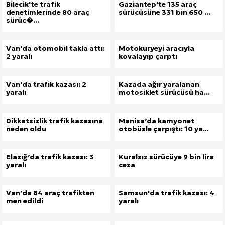
Bilecik'te trafik
Gaziantep'te 135 araç
denetimlerinde 80 araç
sürücüsüne 331 bin 650 ...
sürüc�...
Van'da otomobil takla attı:
Motokuryeyi aracıyla
2 yaralı
kovalayıp çarptı
Van'da trafik kazası: 2
Kazada ağır yaralanan
yaralı
motosiklet sürücüsü ha...
Dikkatsizlik trafik kazasına
Manisa’da kamyonet
neden oldu
otobüsle çarpıştı: 10 ya...
Elazığ’da trafik kazası: 3
Kuralsız sürücüye 9 bin lira
yaralı
ceza
Van’da 84 araç trafikten
Samsun'da trafik kazası: 4
men edildi
yaralı