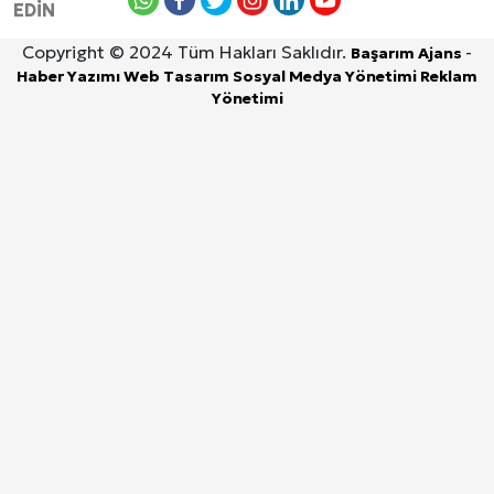
EDİN
Copyright © 2024 Tüm Hakları Saklıdır.
-
Başarım Ajans
Haber Yazımı
Web Tasarım
Sosyal Medya Yönetimi
Reklam
Yönetimi
8 Ağustos 2026, Cumartesi
DİYARBAKIR
ÇINAR
BİSMİL
ERGANİ
SİLVAN
GÜNDEM