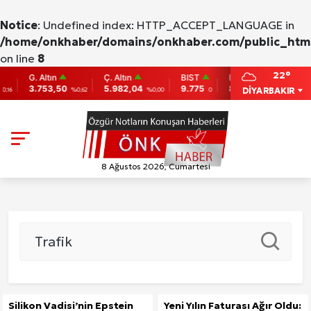
Notice
: Undefined index: HTTP_ACCEPT_LANGUAGE in
/home/onkhaber/domains/onkhaber.com/public_html
on line
8
22°
G. Altın
Ç. Altın
BIST
BITCOIN
ETH
3.753,50
5.982,04
9.775
86,956.742
2,0
DİYARBAKIR
%0,62
%0,00
0
-0.31
8 Ağustos 2026, Cumartesi
Silikon Vadisi’nin Epstein
Yeni Yılın Faturası Ağır Oldu: