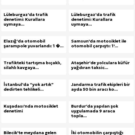
Lüleburgaz’da trafik
Lüleburgaz’da trafik
denetimi: Kurallara
denetimi: Kurallara
uymaya...
uymaya...
Elazığ’da otomobil
Samsun'da motosiklet ile
şarampole yuvarlandı: 1 �...
otomobil çarpıştı: 1'...
Trafikteki tartışma bıçaklı,
Ataşehir’de yolculara küfür
silahlı kavgaya...
yağdıran taksic...
İstanbul’da “yok artık”
Jandarma trafik ekipleri bir
dedirten tehlikeli...
ayda 50 bin aracı ko...
Kuşadası’nda motosiklet
Burdur’da yapılan şok
denetimi
uygulamada 9 araca
topla...
Bilecik'te meydana gelen
İki otomobilin çarpıştığı