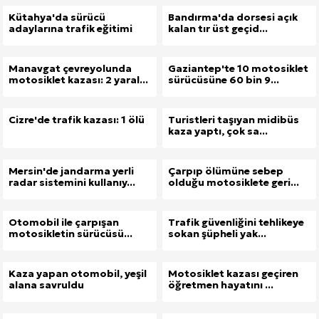
Kütahya'da sürücü
Bandırma'da dorsesi açık
adaylarına trafik eğitimi
kalan tır üst geçid...
Manavgat çevreyolunda
Gaziantep'te 10 motosiklet
motosiklet kazası: 2 yaral...
sürücüsüne 60 bin 9...
Cizre'de trafik kazası: 1 ölü
Turistleri taşıyan midibüs
kaza yaptı, çok sa...
Mersin'de jandarma yerli
Çarpıp ölümüne sebep
radar sistemini kullanıy...
olduğu motosiklete geri...
Otomobil ile çarpışan
Trafik güvenliğini tehlikeye
motosikletin sürücüsü...
sokan şüpheli yak...
Kaza yapan otomobil, yeşil
Motosiklet kazası geçiren
alana savruldu
öğretmen hayatını ...