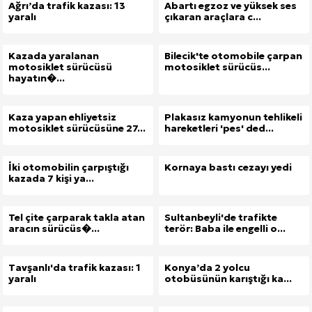
Ağrı’da trafik kazası: 13
Abartı egzoz ve yüksek ses
yaralı
çıkaran araçlara c...
Kazada yaralanan
Bilecik'te otomobile çarpan
motosiklet sürücüsü
motosiklet sürücüs...
hayatın�...
Kaza yapan ehliyetsiz
Plakasız kamyonun tehlikeli
motosiklet sürücüsüne 27...
hareketleri 'pes' ded...
İki otomobilin çarpıştığı
Kornaya bastı cezayı yedi
kazada 7 kişi ya...
Tel çite çarparak takla atan
Sultanbeyli'de trafikte
aracın sürücüs�...
terör: Baba ile engelli o...
Tavşanlı'da trafik kazası: 1
Konya’da 2 yolcu
yaralı
otobüsünün karıştığı ka...