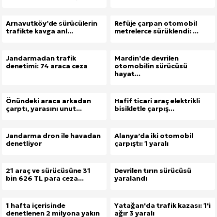
Arnavutköy’de sürücülerin
Refüje çarpan otomobil
trafikte kavga anl...
metrelerce sürüklendi: ...
Jandarmadan trafik
Mardin’de devrilen
denetimi: 74 araca ceza
otomobilin sürücüsü
hayat...
Önündeki araca arkadan
Hafif ticari araç elektrikli
çarptı, yarasını unut...
bisikletle çarpış...
Jandarma dron ile havadan
Alanya’da iki otomobil
denetliyor
çarpıştı: 1 yaralı
21 araç ve sürücüsüne 31
Devrilen tırın sürücüsü
bin 626 TL para ceza...
yaralandı
1 hafta içerisinde
Yatağan'da trafik kazası: 1'i
denetlenen 2 milyona yakın
ağır 3 yaralı