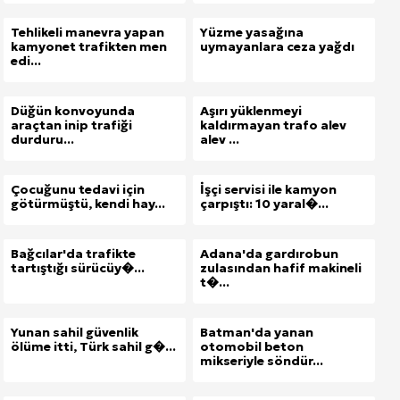
Tehlikeli manevra yapan
Yüzme yasağına
kamyonet trafikten men
uymayanlara ceza yağdı
edi...
Düğün konvoyunda
Aşırı yüklenmeyi
araçtan inip trafiği
kaldırmayan trafo alev
durduru...
alev ...
Çocuğunu tedavi için
İşçi servisi ile kamyon
götürmüştü, kendi hay...
çarpıştı: 10 yaral�...
Bağcılar'da trafikte
Adana'da gardırobun
tartıştığı sürücüy�...
zulasından hafif makineli
t�...
Yunan sahil güvenlik
Batman'da yanan
ölüme itti, Türk sahil g�...
otomobil beton
mikseriyle söndür...