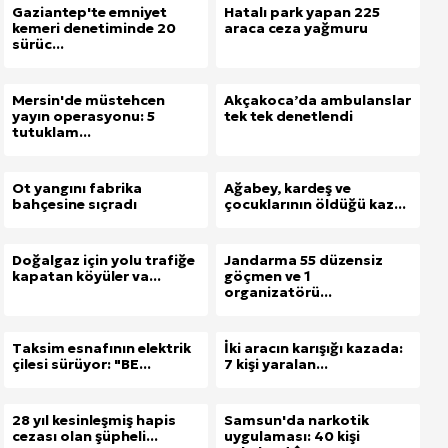
Gaziantep'te emniyet
Hatalı park yapan 225
kemeri denetiminde 20
araca ceza yağmuru
sürüc...
Mersin'de müstehcen
Akçakoca’da ambulanslar
yayın operasyonu: 5
tek tek denetlendi
tutuklam...
Ot yangını fabrika
Ağabey, kardeş ve
bahçesine sıçradı
çocuklarının öldüğü kaz...
Doğalgaz için yolu trafiğe
Jandarma 55 düzensiz
kapatan köyüler va...
göçmen ve 1
organizatörü...
Taksim esnafının elektrik
İki aracın karışığı kazada:
çilesi sürüyor: "BE...
7 kişi yaralan...
28 yıl kesinleşmiş hapis
Samsun'da narkotik
cezası olan şüpheli...
uygulaması: 40 kişi