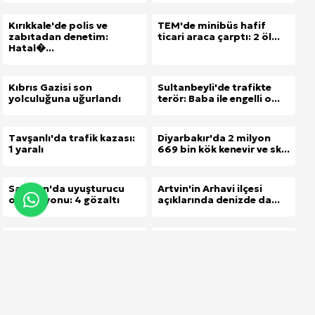
Kırıkkale'de polis ve
TEM'de minibüs hafif
zabıtadan denetim:
ticari araca çarptı: 2 öl...
Hatal�...
Kıbrıs Gazisi son
Sultanbeyli'de trafikte
yolculuğuna uğurlandı
terör: Baba ile engelli o...
Tavşanlı'da trafik kazası:
Diyarbakır'da 2 milyon
1 yaralı
669 bin kök kenevir ve sk...
Samsun'da uyuşturucu
Artvin'in Arhavi ilçesi
operasyonu: 4 gözaltı
açıklarında denizde da...
Kasten öldürmekten 15 yıl
Balıkesir'de 150 kök
hapis cezası bulunan...
kenevir ele geçirildi
Köydeki evine silah
Gaziantep'te 35 işyerine
imalathanesi kurdu
279 bin 900 TL ceza