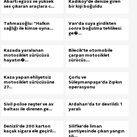
Abartı egzoz ve yüksek
Kadıköy'de denize giren
ses çıkaran araçlara c...
bir kişi boğuldu
Tahmazoğlu: “Halkın
Van'da suya girdikten
sağlığı ile kimse oyna...
sonra boğulma tehlikesi
ge�...
Kazada yaralanan
Bilecik'te otomobile
motosiklet sürücüsü
çarpan motosiklet
hayatın�...
sürücüs...
Kaza yapan ehliyetsiz
Çorlu ve
motosiklet sürücüsüne
Süleymanpaşa'da Zıpkın
27...
operasyonu
Sivil polise neşter ve av
Ardahan’da tır devrildi: 1
baltası ile direnen ge...
yaralı
Denizli’de 200 karton
Silifke'de liman
kaçak sigara ele geçiril...
şantiyesinde çıkan yangın
sö...