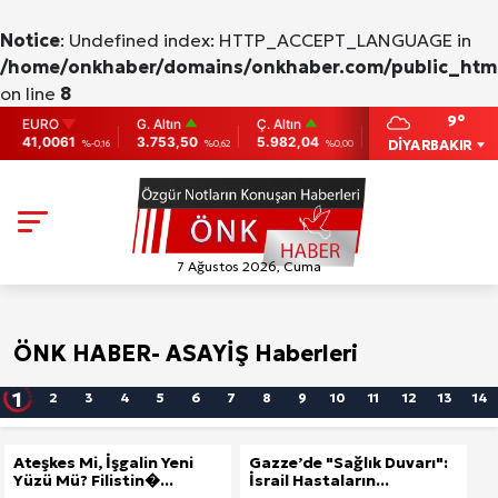
Notice
: Undefined index: HTTP_ACCEPT_LANGUAGE in
/home/onkhaber/domains/onkhaber.com/public_html
on line
8
9°
EURO
G. Altın
Ç. Altın
BIST
BITCOIN
41,0061
3.753,50
5.982,04
9.775
86,956.7
DİYARBAKIR
%-0,16
%0,62
%0,00
0
7 Ağustos 2026, Cuma
ATEŞKES MASKESI ALTINDA SOYKIRIM: İSRAIL
ÖNK HABER
- ASAYİŞ Haberleri
GAZZE’DE İNSANLIĞI VURMAYA DEVAM EDIYOR!
2
1
3
4
5
6
7
8
9
10
11
12
13
14
Ateşkes Mi, İşgalin Yeni
Gazze’de "Sağlık Duvarı":
Yüzü Mü? Filistin�...
İsrail Hastaların...