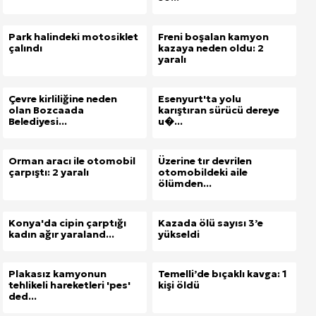
Park halindeki motosiklet
Freni boşalan kamyon
çalındı
kazaya neden oldu: 2
yaralı
Çevre kirliliğine neden
Esenyurt'ta yolu
olan Bozcaada
karıştıran sürücü dereye
Belediyesi...
u�...
Orman aracı ile otomobil
Üzerine tır devrilen
çarpıştı: 2 yaralı
otomobildeki aile
ölümden...
Konya'da cipin çarptığı
Kazada ölü sayısı 3’e
kadın ağır yaraland...
yükseldi
Plakasız kamyonun
Temelli’de bıçaklı kavga: 1
tehlikeli hareketleri 'pes'
kişi öldü
ded...