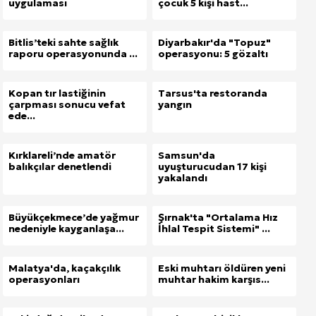
uygulaması
çocuk 5 kişi hast...
Bitlis’teki sahte sağlık
Diyarbakır'da "Topuz"
raporu operasyonunda ...
operasyonu: 5 gözaltı
Kopan tır lastiğinin
Tarsus'ta restoranda
çarpması sonucu vefat
yangın
ede...
Kırklareli’nde amatör
Samsun'da
balıkçılar denetlendi
uyuşturucudan 17 kişi
yakalandı
Büyükçekmece’de yağmur
Şırnak'ta "Ortalama Hız
nedeniyle kayganlaşa...
İhlal Tespit Sistemi" ...
Malatya'da, kaçakçılık
Eski muhtarı öldüren yeni
operasyonları
muhtar hakim karşıs...