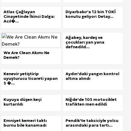
Atlas Çağlayan
Diyarbakır’a 12 bin TOKİ
Cinayetinde İkinci Dalga:
konutu geliyor: Detay...
Acıl�...
Ağabey, kardeş ve
çocukları yan yana
defnedild...
We Are Clean Akımı Ne
Demek?
Kenevir yetiştirip
Aydın'daki yangın kontrol
uyuşturucu ticareti yapan
altına alındı
3 �...
Kuyuya düşen keçi
Niğde'de 103 motosiklet
kurtarıldı
trafikten men edildi
Emniyet kemeri taktı
Pendik'te taksiciyle yolcu
burnu bile kanamadı
arasındaki para tartı...