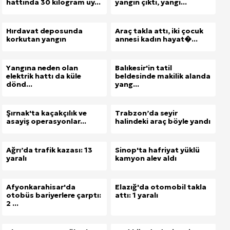
hattında 30 kilogram uy...
yangın çıktı, yangı...
Hırdavat deposunda
Araç takla attı, iki çocuk
korkutan yangın
annesi kadın hayat�...
Yangına neden olan
Balıkesir'in tatil
elektrik hattı da küle
beldesinde makilik alanda
dönd...
yang...
Şırnak'ta kaçakçılık ve
Trabzon’da seyir
asayiş operasyonlar...
halindeki araç böyle yandı
Ağrı’da trafik kazası: 13
Sinop'ta hafriyat yüklü
yaralı
kamyon alev aldı
Afyonkarahisar'da
Elazığ'da otomobil takla
otobüs bariyerlere çarptı:
attı: 1 yaralı
2 ...