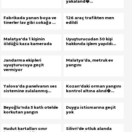
yakaland�...
Fabrikada yanan boya ve
126 araç trafikten men
tinerler lav gibi sokağa ...
edildi
Malatya'da 1 kişinin
Uyuşturucudan 30 kişi
öldüğü kaza kamerada
hakkında işlem yapıldı...
Jandarma ekipleri
Malatya’da, metruk ev
uyuşturucuya geçit
yangını
vermiyor
Site İçi (On-Page) SEO Hizmeti: Web Sitenizin Gör
Kuzu Fileto Seçimi ve Pişirme Önerileri: Yumuşak D
Yalova’da panelvanın ses
Kozan'daki orman yangını
sistemine zulalanmış...
kontrol altına alınd�...
Dar Tavanlı Alanlar İçin Oval Hava Kanalı Avantajları
Beyoğlu’nda 5 katlı otelde
Duygu istismarına geçit
korkutan yangın
yok
Hudut kartalları sınır
Silivri’de otluk alanda