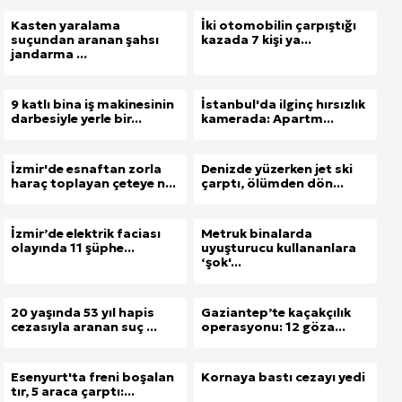
Kasten yaralama
İki otomobilin çarpıştığı
suçundan aranan şahsı
kazada 7 kişi ya...
jandarma ...
9 katlı bina iş makinesinin
İstanbul'da ilginç hırsızlık
darbesiyle yerle bir...
kamerada: Apartm...
İzmir'de esnaftan zorla
Denizde yüzerken jet ski
haraç toplayan çeteye n...
çarptı, ölümden dön...
İzmir’de elektrik faciası
Metruk binalarda
olayında 11 şüphe...
uyuşturucu kullananlara
‘şok'...
20 yaşında 53 yıl hapis
Gaziantep’te kaçakçılık
cezasıyla aranan suç ...
operasyonu: 12 göza...
Esenyurt'ta freni boşalan
Kornaya bastı cezayı yedi
tır, 5 araca çarptı:...