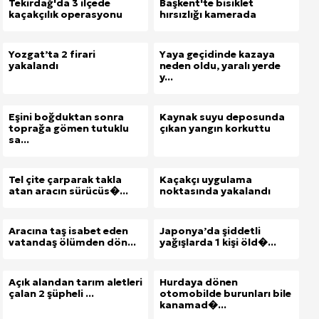
Tekirdağ'da 3 ilçede
Başkent'te bisiklet
kaçakçılık operasyonu
hırsızlığı kamerada
Yozgat’ta 2 firari
Yaya geçidinde kazaya
yakalandı
neden oldu, yaralı yerde
y...
Eşini boğduktan sonra
Kaynak suyu deposunda
toprağa gömen tutuklu
çıkan yangın korkuttu
sa...
Tel çite çarparak takla
Kaçakçı uygulama
atan aracın sürücüs�...
noktasında yakalandı
Aracına taş isabet eden
Japonya’da şiddetli
vatandaş ölümden dön...
yağışlarda 1 kişi öld�...
Açık alandan tarım aletleri
Hurdaya dönen
çalan 2 şüpheli ...
otomobilde burunları bile
kanamad�...