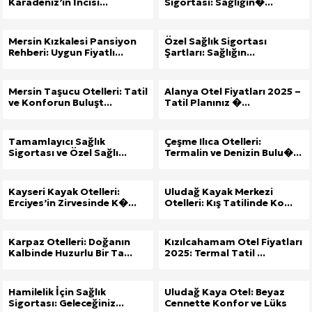
Karadeniz’in İncisi...
Sigortası: Sağlığın�...
Mersin Kızkalesi Pansiyon
Özel Sağlık Sigortası
Rehberi: Uygun Fiyatlı...
Şartları: Sağlığın...
Mersin Taşucu Otelleri: Tatil
Alanya Otel Fiyatları 2025 –
ve Konforun Buluşt...
Tatil Planınız �...
Tamamlayıcı Sağlık
Çeşme Ilıca Otelleri:
Sigortası ve Özel Sağlı...
Termalin ve Denizin Bulu�...
Kayseri Kayak Otelleri:
Uludağ Kayak Merkezi
Erciyes’in Zirvesinde K�...
Otelleri: Kış Tatilinde Ko...
Karpaz Otelleri: Doğanın
Kızılcahamam Otel Fiyatları
Kalbinde Huzurlu Bir Ta...
2025: Termal Tatil ...
Hamilelik İçin Sağlık
Uludağ Kaya Otel: Beyaz
Sigortası: Geleceğiniz...
Cennette Konfor ve Lüks