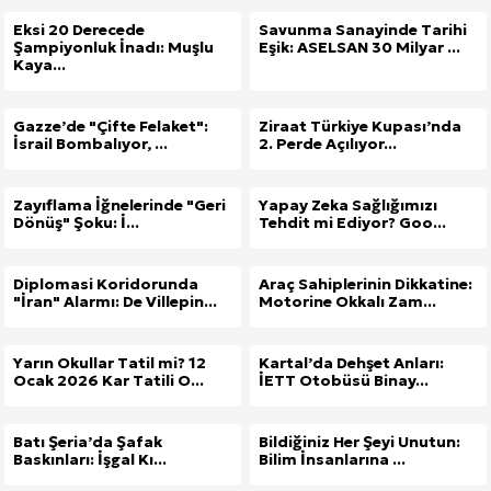
Eksi 20 Derecede
Savunma Sanayinde Tarihi
Şampiyonluk İnadı: Muşlu
Eşik: ASELSAN 30 Milyar ...
Kaya...
Gazze’de "Çifte Felaket":
Ziraat Türkiye Kupası’nda
İsrail Bombalıyor, ...
2. Perde Açılıyor...
Zayıflama İğnelerinde "Geri
Yapay Zeka Sağlığımızı
Dönüş" Şoku: İ...
Tehdit mi Ediyor? Goo...
Diplomasi Koridorunda
Araç Sahiplerinin Dikkatine:
"İran" Alarmı: De Villepin...
Motorine Okkalı Zam...
Yarın Okullar Tatil mi? 12
Kartal’da Dehşet Anları:
Ocak 2026 Kar Tatili O...
İETT Otobüsü Binay...
Batı Şeria’da Şafak
Bildiğiniz Her Şeyi Unutun:
Baskınları: İşgal Kı...
Bilim İnsanlarına ...