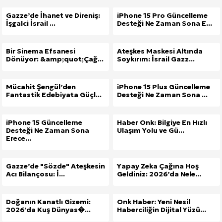
Gazze’de İhanet ve Direniş:
iPhone 15 Pro Güncelleme
İşgalci İsrail ...
Desteği Ne Zaman Sona E...
Bir Sinema Efsanesi
Ateşkes Maskesi Altında
Dönüyor: &amp;quot;Çağ...
Soykırım: İsrail Gazz...
Mücahit Şengül’den
iPhone 15 Plus Güncelleme
Fantastik Edebiyata Güçl...
Desteği Ne Zaman Sona ...
iPhone 15 Güncelleme
Haber Onk: Bilgiye En Hızlı
Desteği Ne Zaman Sona
Ulaşım Yolu ve Gü...
Erece...
Gazze’de "Sözde" Ateşkesin
Yapay Zeka Çağına Hoş
Acı Bilançosu: İ...
Geldiniz: 2026’da Nele...
Doğanın Kanatlı Gizemi:
Onk Haber: Yeni Nesil
2026’da Kuş Dünyas�...
Haberciliğin Dijital Yüzü...