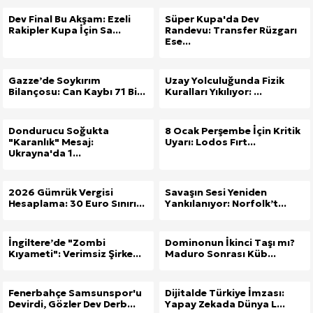
Dev Final Bu Akşam: Ezeli
Süper Kupa'da Dev
Rakipler Kupa İçin Sa...
Randevu: Transfer Rüzgarı
Ese...
Gazze’de Soykırım
Uzay Yolculuğunda Fizik
Bilançosu: Can Kaybı 71 Bi...
Kuralları Yıkılıyor: ...
Dondurucu Soğukta
8 Ocak Perşembe İçin Kritik
"Karanlık" Mesaj:
Uyarı: Lodos Fırt...
Ukrayna'da 1...
2026 Gümrük Vergisi
Savaşın Sesi Yeniden
Hesaplama: 30 Euro Sınırı...
Yankılanıyor: Norfolk’t...
İngiltere’de "Zombi
Dominonun İkinci Taşı mı?
Kıyameti": Verimsiz Şirke...
Maduro Sonrası Küb...
Fenerbahçe Samsunspor'u
Dijitalde Türkiye İmzası:
Devirdi, Gözler Dev Derb...
Yapay Zekada Dünya L...