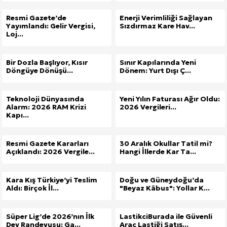
Kuzu Fileto Seçimi ve Pişirme Önerileri: Yumuşak D
Resmi Gazete’de
Enerji Verimliliği Sağlayan
Yayımlandı: Gelir Vergisi,
Sızdırmaz Kare Hav...
Loj...
Dar Tavanlı Alanlar İçin Oval Hava Kanalı Avantajları
Bir Dozla Başlıyor, Kısır
Sınır Kapılarında Yeni
Döngüye Dönüşü...
Dönem: Yurt Dışı Ç...
Teknoloji Dünyasında
Yeni Yılın Faturası Ağır Oldu:
Alarm: 2026 RAM Krizi
2026 Vergileri...
Kapı...
Resmi Gazete Kararları
30 Aralık Okullar Tatil mi?
Açıklandı: 2026 Vergile...
Hangi İllerde Kar Ta...
Kara Kış Türkiye’yi Teslim
Doğu ve Güneydoğu’da
Aldı: Birçok İl...
"Beyaz Kâbus": Yollar K...
Süper Lig’de 2026’nın İlk
LastikciBurada ile Güvenli
Dev Randevusu: Ga...
Araç Lastiği Satış...