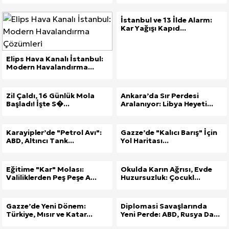
İstanbul ve 13 İlde Alarm:
Kar Yağışı Kapıd...
Elips Hava Kanalı İstanbul:
Modern Havalandırma...
Zil Çaldı, 16 Günlük Mola
Ankara’da Sır Perdesi
Başladı! İşte S�...
Aralanıyor: Libya Heyeti...
Karayipler’de "Petrol Avı":
Gazze’de "Kalıcı Barış" İçin
ABD, Altıncı Tank...
Yol Haritası...
Eğitime "Kar" Molası:
Okulda Karın Ağrısı, Evde
Valiliklerden Peş Peşe A...
Huzursuzluk: Çocukl...
Gazze’de Yeni Dönem:
Diplomasi Savaşlarında
Türkiye, Mısır ve Katar...
Yeni Perde: ABD, Rusya Da...