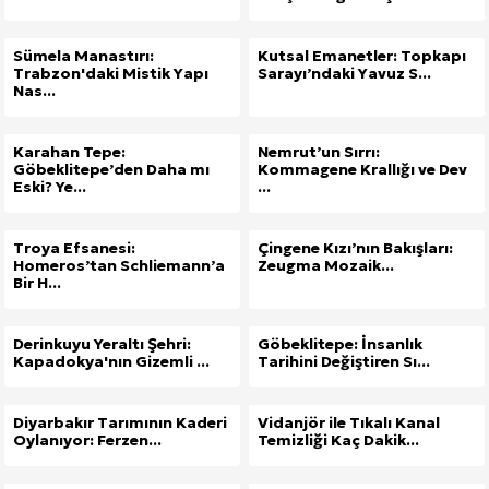
Sümela Manastırı:
Kutsal Emanetler: Topkapı
Trabzon'daki Mistik Yapı
Sarayı’ndaki Yavuz S...
Nas...
Karahan Tepe:
Nemrut’un Sırrı:
Göbeklitepe’den Daha mı
Kommagene Krallığı ve Dev
Eski? Ye...
...
Troya Efsanesi:
Çingene Kızı’nın Bakışları:
Homeros’tan Schliemann’a
Zeugma Mozaik...
Bir H...
Derinkuyu Yeraltı Şehri:
Göbeklitepe: İnsanlık
Kapadokya'nın Gizemli ...
Tarihini Değiştiren Sı...
Diyarbakır Tarımının Kaderi
Vidanjör ile Tıkalı Kanal
Oylanıyor: Ferzen...
Temizliği Kaç Dakik...