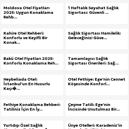
Moldova Otel Fiyatları
1 Haftalık Seyahat Sağlık
2025: Uygun Konaklama
Sigortası: Güvenli ...
Rehb...
Kahire Otel Rehberi:
Sağlık Sigortası Hamilelik:
Konforlu ve Keyifli Bir
Geleceğinizi Güve...
Konak...
Bakü Otel Fiyatları 2025:
Tamamlayıcı Sağlık
Konforlu Konaklama Reh...
Sigortası Önerileri: Sağ...
Heybeliada Otel:
Otel Fethiye: Ege’nin Cennet
İstanbul’un En Huzurlu
Köşesinde Konforl...
Kaçı�...
Fethiye Konaklama Rehberi:
Çeşme Tatili: Ege’nin
Tatiliniz İçin En İy...
İncisinde Unutulmaz Bir...
Yurtdışı Özel Sağlık
Ünye Otelleri: Karadeniz’in