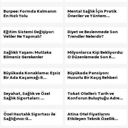
Burpee: Formda Kalmanın
Mental Sağlık İçin Pratik
En Hızlı Yolu
Öneriler ve Yöntem...
Eğitim Sistemi Değişiyor:
Diyet ve Beslenmede Son
Veliler Ne Yapmalı?
Trendler Nelerdir?
Sağlıklı Yaşam: Mutlaka
Milyonlarca Kişi Bekliyordu:
Bilmeniz Gerekenler
O Düzenlemede Son K...
Büyükada Konaklama: Eşsiz
Büyükada Pansiyon:
Bir Ada Kaçamağı R...
Huzurlu Bir Kaçış Rehberi
Seyahat, Sağlık ve Özel
Tokat Otelleri: Tarih ve
Sağlık Sigortaları: ...
Konforun Buluştuğu Adre...
Özel Hastalık Sigortası ile
Atina Otel Fiyatlarını
Sağlığınızı G...
Etkileyen Teknik Özellik...