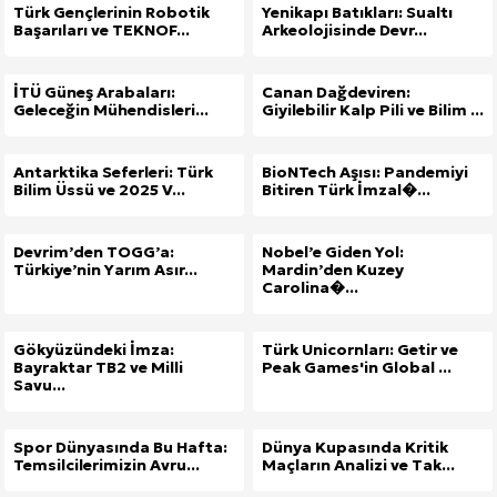
Türk Gençlerinin Robotik
Yenikapı Batıkları: Sualtı
Başarıları ve TEKNOF...
Arkeolojisinde Devr...
İTÜ Güneş Arabaları:
Canan Dağdeviren:
Geleceğin Mühendisleri...
Giyilebilir Kalp Pili ve Bilim ...
Antarktika Seferleri: Türk
BioNTech Aşısı: Pandemiyi
Bilim Üssü ve 2025 V...
Bitiren Türk İmzal�...
Devrim’den TOGG’a:
Nobel’e Giden Yol:
Türkiye’nin Yarım Asır...
Mardin’den Kuzey
Carolina�...
Gökyüzündeki İmza:
Türk Unicornları: Getir ve
Bayraktar TB2 ve Milli
Peak Games'in Global ...
Savu...
Spor Dünyasında Bu Hafta:
Dünya Kupasında Kritik
Temsilcilerimizin Avru...
Maçların Analizi ve Tak...