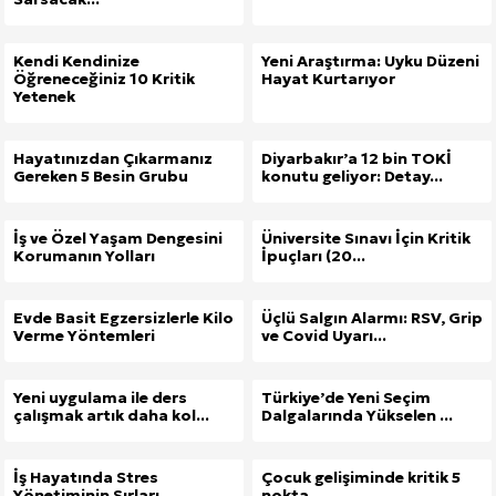
Kendi Kendinize
Yeni Araştırma: Uyku Düzeni
Öğreneceğiniz 10 Kritik
Hayat Kurtarıyor
Yetenek
Hayatınızdan Çıkarmanız
Diyarbakır’a 12 bin TOKİ
Gereken 5 Besin Grubu
konutu geliyor: Detay...
İş ve Özel Yaşam Dengesini
Üniversite Sınavı İçin Kritik
Korumanın Yolları
İpuçları (20...
Evde Basit Egzersizlerle Kilo
Üçlü Salgın Alarmı: RSV, Grip
Verme Yöntemleri
ve Covid Uyarı...
Yeni uygulama ile ders
Türkiye’de Yeni Seçim
çalışmak artık daha kol...
Dalgalarında Yükselen ...
İş Hayatında Stres
Çocuk gelişiminde kritik 5
Yönetiminin Sırları
nokta