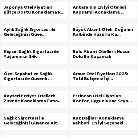
Japonya Otel Fiyatları:
Ankara'nın En İyi Otelleri:
Bütçe Dostu Konaklama R...
Kapsamlı Konaklama ...
Aylık Sağlık Sigortası ile
Büyük Abant Oteli: Doğanın
Geleceğinizi Güve...
Kalbinde Huzurlu Ka...
Kişisel Sağlık Sigortası ile
Bolu Abant Otelleri: Huzur
Yaşamınızı G�...
Dolu Bir Kaçamak
Özel Seyahat ve Sağlık
Arsuz Otel Fiyatları 2025:
Sigortası ile Güvenli ...
Tatil Bütçeniz İçi...
Kayseri Erciyes Otelleri:
Erzincan Otel Fiyatları:
Zirvede Konaklama Fırsa...
Konfor, Uygunluk ve Seya...
Sağlık Sigortası ile
Kaz Dağları Konaklama
Geleceğinizi Güvence Alt...
Rehberi: En İyi Seçenekl...