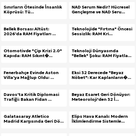
Sınırların Ötesinde İnsanlık
NAD Serum Nedir? Hücresel
Köprüsü: Tü...
Gençleşme ve NAD Seru...
Bellek Borsası Altüst:
Teknolojide "Fırtına" Öncesi
2026’da RAM Fiyatları ...
Sessizlik: RAM Kri...
Otomotivde "Çip Krizi 2.0"
Teknoloji Dünyasında
Kapıda: RAM Sıkınt�...
"Bellek" Şoku: RAM Fiyatla...
Fenerbahçe Evinde Aston
Eksi 32 Derecede "Beyaz
Villa’ya Mağlup Oldu: ...
Nöbet": Kar Kaplanların�...
Davos’ta Kritik Diplomasi
Beyaz Esaret Geri Dönüyor:
Trafiği: Bakan Fidan ...
Meteoroloji'den 32 İ...
Galatasaray Atletico
Elips Hava Kanalı: Modern
Madrid Karşısında Geri Dö...
İklimlendirme Sistemle...