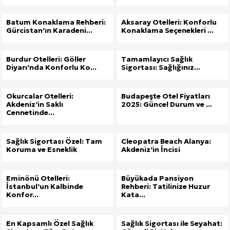
Batum Konaklama Rehberi:
Aksaray Otelleri: Konforlu
Gürcistan’ın Karadeni...
Konaklama Seçenekleri ...
Burdur Otelleri: Göller
Tamamlayıcı Sağlık
Diyarı’nda Konforlu Ko...
Sigortası: Sağlığınız...
Okurcalar Otelleri:
Budapeşte Otel Fiyatları
Akdeniz’in Saklı
2025: Güncel Durum ve ...
Cennetinde...
Sağlık Sigortası Özel: Tam
Cleopatra Beach Alanya:
Koruma ve Esneklik
Akdeniz’in İncisi
Eminönü Otelleri:
Büyükada Pansiyon
İstanbul’un Kalbinde
Rehberi: Tatilinize Huzur
Konfor...
Kata...
En Kapsamlı Özel Sağlık
Sağlık Sigortası ile Seyahat: