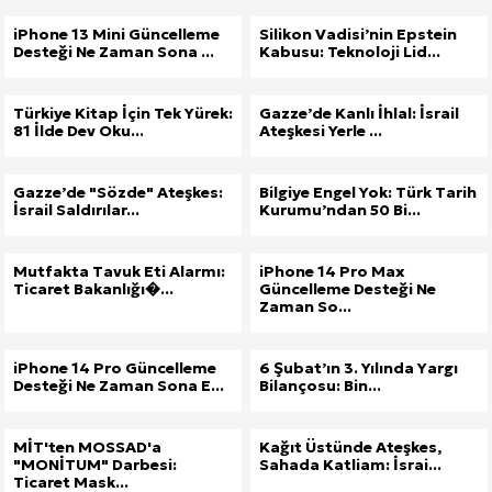
iPhone 13 Mini Güncelleme
Silikon Vadisi’nin Epstein
Desteği Ne Zaman Sona ...
Kabusu: Teknoloji Lid...
Türkiye Kitap İçin Tek Yürek:
Gazze’de Kanlı İhlal: İsrail
81 İlde Dev Oku...
Ateşkesi Yerle ...
Gazze’de "Sözde" Ateşkes:
Bilgiye Engel Yok: Türk Tarih
İsrail Saldırılar...
Kurumu’ndan 50 Bi...
Mutfakta Tavuk Eti Alarmı:
iPhone 14 Pro Max
Ticaret Bakanlığı�...
Güncelleme Desteği Ne
Zaman So...
iPhone 14 Pro Güncelleme
6 Şubat’ın 3. Yılında Yargı
Desteği Ne Zaman Sona E...
Bilançosu: Bin...
MİT'ten MOSSAD'a
Kağıt Üstünde Ateşkes,
"MONİTUM" Darbesi:
Sahada Katliam: İsrai...
Ticaret Mask...