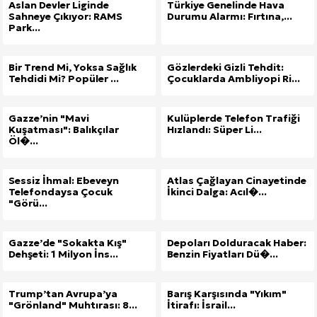
Aslan Devler Liginde
Türkiye Genelinde Hava
Sahneye Çıkıyor: RAMS
Durumu Alarmı: Fırtına,...
Park...
Bir Trend Mi, Yoksa Sağlık
Gözlerdeki Gizli Tehdit:
Tehdidi Mi? Popüler ...
Çocuklarda Ambliyopi Ri...
Gazze’nin "Mavi
Kulüplerde Telefon Trafiği
Kuşatması": Balıkçılar
Hızlandı: Süper Li...
Öl�...
Sessiz İhmal: Ebeveyn
Atlas Çağlayan Cinayetinde
Telefondaysa Çocuk
İkinci Dalga: Acıl�...
"Görü...
Gazze’de "Sokakta Kış"
Depoları Dolduracak Haber:
Dehşeti: 1 Milyon İns...
Benzin Fiyatları Dü�...
Trump’tan Avrupa’ya
Barış Karşısında "Yıkım"
"Grönland" Muhtırası: 8...
İtirafı: İsrail...