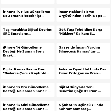
iPhone 14 Plus Güncelleme
İnsan Hakları İzleme
Ne Zaman Bitecek? İşt...
Örgütü'nden Tarihi Rapo...
Taşımacılıkta Dijital Devrim:
Gök Taşı Tehdidine Karşı
SRC Sınavların...
"Nükleer" Kalkan: S...
iPhone 14 Güncelleme
Gazze’de İnsani Yardım
Desteği Ne Zaman Sona
Bilmecesi: Hamas’tan ...
Ercek...
Dijital Kaosa Resmi Fren:
Ankara-Riyad Hattında Dev
"Binlerce Çocuk Kaybold...
Zirve: Erdoğan ve Pren...
iPhone 13 Pro Güncelleme
Dijital Dünyada Yeni
Desteği Ne Zaman Sona E...
Denetim Çağı: BTK’nın ...
iPhone 13 Mini Güncelleme
6 Şubat’ın Üçüncü Yılında
Desteği Ne Zaman Sona ...
Kahramanmaraş...