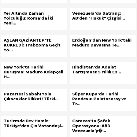
Yer Altında Zaman
Venezuela’da Satranç:
Yolculuğu: Roma’da İki
AB’den "Hukuk" Çizgisi...
Yeni...
ASLAN GAZİANTEP'TE
Erdoğan’dan New York’taki
KÜKREDİ: Trabzon'a Geçit
Maduro Davasına Te...
Yo...
New York’ta Tarihi
Hindistan’da Adalet
Duruşma: Maduro Kelepçeli
Tartışması: 5 Yıllık Es...
H...
Pazartesi Sabahı Yola
Süper Kupa’da Tarihi
Çıkacaklar Dikkat! Türki...
Randevu: Galatasaray ve
Tr...
Turizmde Dev Hamle:
Caracas’ta Şafak
Türkiye’den Çin Vatandaşl...
Operasyonu: ABD
Venezuela’y�...
Site İçi (On-Page) SEO Hizmeti: Web Sitenizin Gör