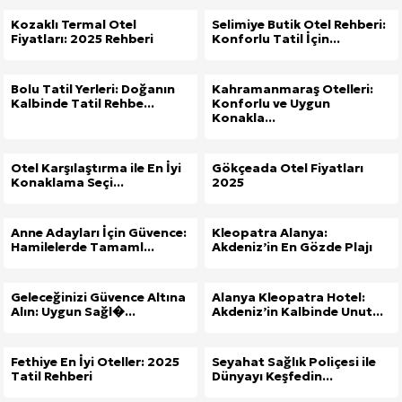
Kozaklı Termal Otel
Selimiye Butik Otel Rehberi:
Fiyatları: 2025 Rehberi
Konforlu Tatil İçin...
Bolu Tatil Yerleri: Doğanın
Kahramanmaraş Otelleri:
Kalbinde Tatil Rehbe...
Konforlu ve Uygun
Konakla...
Otel Karşılaştırma ile En İyi
Gökçeada Otel Fiyatları
Konaklama Seçi...
2025
Anne Adayları İçin Güvence:
Kleopatra Alanya:
Hamilelerde Tamaml...
Akdeniz’in En Gözde Plajı
Geleceğinizi Güvence Altına
Alanya Kleopatra Hotel:
Alın: Uygun Sağl�...
Akdeniz’in Kalbinde Unut...
Fethiye En İyi Oteller: 2025
Seyahat Sağlık Poliçesi ile
Tatil Rehberi
Dünyayı Keşfedin...