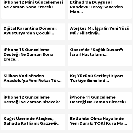
iPhone 12 Mini Güncellemesi
Etihad’da Duygusal
Ne Zaman Sona Erecek?
Randevu: Leroy Sane’den
Man...
Dijital Karantina Dönemi:
Ateşkes Mi, İşgalin Yeni Yüzü
Avusturya’dan Çocukl...
Mü? Filistin�...
iPhone 13 Güncelleme
Gazze’de "Sağlık Duvarı":
Desteği Ne Zaman Sona
İsrail Hastaların...
Erece...
Silikon Vadisi’nden
Kış Yüzünü Sertleştiriyor:
Anadolu’ya Yeni Rota: Tür...
Türkiye Genelind...
iPhone 12 Güncelleme
iPhone 11 Güncelleme
Desteği Ne Zaman Bitecek?
Desteği Ne Zaman Bitecek?
Kağıt Üzerinde Ateşkes,
Ev Sahibi Olma Hayalinde
Sahada Katliam: Gazze�...
Yeni Durak: TOKİ Kura Ma...