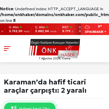
Notice
: Undefined index: HTTP_ACCEPT_LANGUAGE in
/home/onkhaber/domains/onkhaber.com/public_html
on line
8
9°
G. Altın
Ç. Altın
BIST
BITCOIN
ETHE
3.753,50
5.982,04
9.775
86,956.742
2,007.
DİYARBAKIR
%0,62
%0,00
0
-0.31
7 Ağustos 2026, Cuma
Karaman’da hafif ticari
araçlar çarpıştı: 2 yaralı
Haberi Sesli Oku