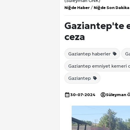
(Süleyman ÖNK)
Niğde Haber
/
Niğde Son Dakika
Gaziantep'te 
ceza
Gaziantep haberler
Ga
Gaziantep emniyet kemeri 
Gaziantep
30-07-2024
Süleyman 