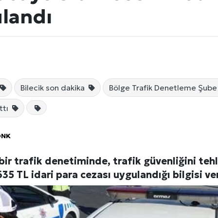
ulandı
Bilecik son dakika
Bölge Trafik Denetleme Şub
ttı
Künye
ÖNK
bir trafik denetiminde, trafik güvenliğini tehl
635 TL idari para cezası uygulandığı bilgisi ve