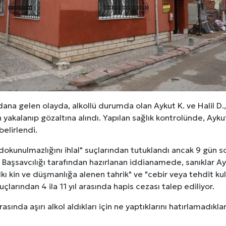
erileri: Yumuşak Dokuyu Korumak
analı Avantajları
lara Veda Etmeye Gerçekten Hazır Mıyız?
işmeleri: onkhaber.com ile Yerel Haberciliğin Gücü
na gelen olayda, alkollü durumda olan Aykut K. ve Halil D.,
an yakalanıp gözaltına alındı. Yapılan sağlık kontrolünde, Aykut 
belirlendi.
ri dokunulmazlığını ihlal" suçlarından tutuklandı ancak 9 gün
aşsavcılığı tarafından hazırlanan iddianamede, sanıklar Ayk
halkı kin ve düşmanlığa alenen tahrik" ve "cebir veya tehdit ku
çlarından 4 ila 11 yıl arasında hapis cezası talep ediliyor.
asında aşırı alkol aldıkları için ne yaptıklarını hatırlamadıkları