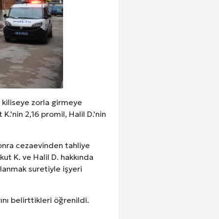
 kiliseye zorla girmeye
K.'nin 2,16 promil, Halil D.'nin
 sonra cezaevinden tahliye
ut K. ve Halil D. hakkında
llanmak suretiyle işyeri
nı belirttikleri öğrenildi.