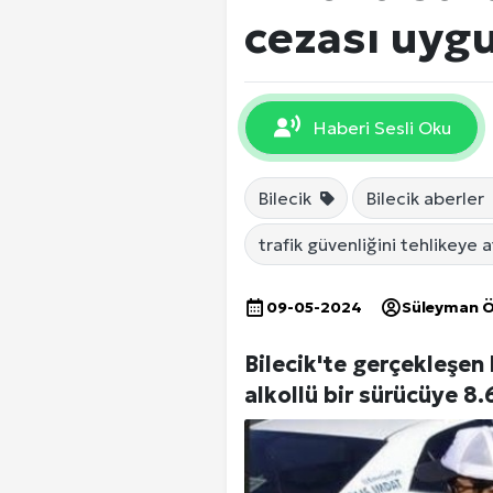
EKONOMİ
cezası uyg
DÜNYA
Haberi Sesli Oku
SPOR
Bilecik
Bilecik aberler
trafik güvenliğini tehlikeye a
Yerel Haberler
09-05-2024
Süleyman 
Bilecik'te gerçekleşen 
alkollü bir sürücüye 8.