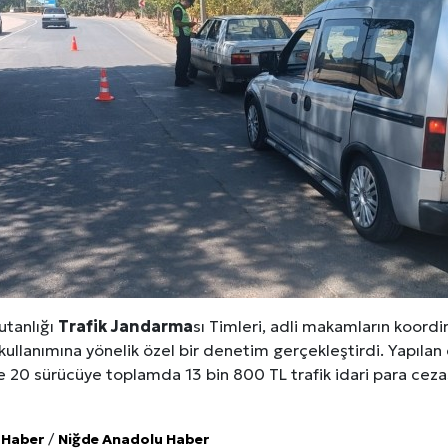
tanlığı
Trafik
Jandarma
sı Timleri, adli makamların koordi
kullanımına yönelik özel bir denetim gerçekleştirdi. Yapıl
e 20 sürücüye toplamda 13 bin 800 TL trafik idari para ceza
 Haber
/
Niğde Anadolu Haber