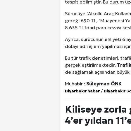
tespit edilmiştir. Bu durum üz
Sürücüye "Alkollü Araç Kull
gereği 690 TL, "Muayenesi Ya
8.635 TL idari para cezası kesi
Ayrıca, sürücünün ehliyeti 6 ay
dolayı adli işlem yapılması iç
Bu tür trafik denetimleri, traf
gerçekleştirilmektedir.
Trafi
de sağlamak açısından büyük
Muhabir :
Süleyman ÖNK
Diyarbakır haber
/
Diyarbakır S
Kiliseye zorla
4’er yıldan 11’