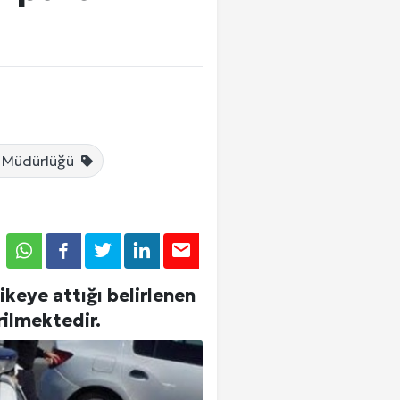
Tümü
Tümü
Tümü
e Müdürlüğü
Giriş Yap
ikeye attığı belirlenen
rilmektedir.