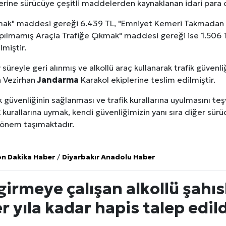
erine sürücüye çeşitli maddelerden kaynaklanan idari para c
anmak" maddesi gereği 6.439 TL, "Emniyet Kemeri Takmadan
pılmamış Araçla Trafiğe Çıkmak" maddesi gereği ise 1.506
lmiştir.
 süreyle geri alınmış ve alkollü araç kullanarak trafik güven
in Vezirhan
Jandarma
Karakol ekiplerine teslim edilmiştir.
ik güvenliğinin sağlanması ve trafik kurallarına uyulmasını t
k
kurallarına uymak, kendi güvenliğimizin yanı sıra diğer sürüc
 önem taşımaktadır.
on Dakika Haber
/
Diyarbakır Anadolu Haber
 girmeye çalışan alkollü şahı
er yıla kadar hapis talep edild