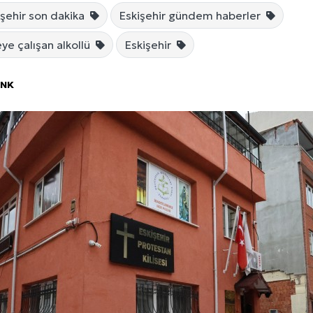
işehir son dakika
Eskişehir gündem haberler
eye çalışan alkollü
Eskişehir
ÖNK
 Seçimi, Fiyatları ve İdeal Erkek Yurdu İmkânları
Web Sitenizin Görünmeyen Gücü