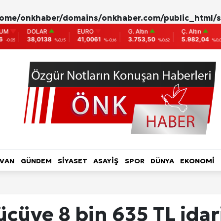
ome/onkhaber/domains/onkhaber.com/public_html/s
EURO
G. Altın
Ç. Altın
BIST
BI
41,0061
3.753,50
5.982,04
9.775
86
0,15
%-0,16
%0,62
%0,00
0
L HABER-RÖPORTAJ
TOPLUM-YAŞAM
KADIN
LVAN
GÜNDEM
SİYASET
ASAYİŞ
SPOR
DÜNYA
EKONOMİ
ri
ücüye 8 bin 635 TL idar