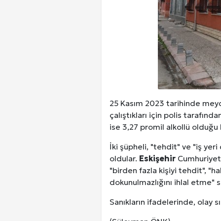
Kuzu Fileto Seçimi ve Pişirme Ön
Dar Tavanlı Alanlar İçin Oval Hava K
Telefonlar Tarih Mi Oluyor: Ekran
Diyarbakır Haber ve Son Dakika Gel
25 Kasım 2023 tarihinde meyda
çalıştıkları için polis tarafınd
ise 3,27 promil alkollü olduğu 
İki şüpheli, "tehdit" ve "iş ye
oldular.
Eskişehir
Cumhuriyet B
"birden fazla kişiyi tehdit", "
dokunulmazlığını ihlal etme" su
Sanıkların ifadelerinde, olay sır