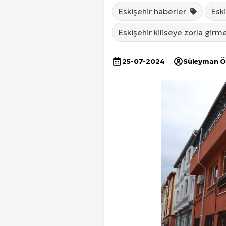
Eskişehir haberler
Esk
Eskişehir kiliseye zorla girm
25-07-2024
Süleyman 
Ankara Yurtlar Rehberi: Ankara Yurt
Site İçi (On-Page) SEO Hizmeti: 