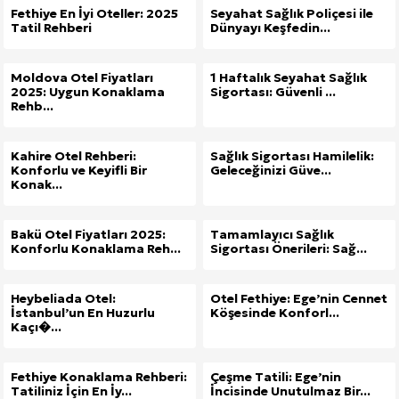
Fethiye En İyi Oteller: 2025
Seyahat Sağlık Poliçesi ile
Tatil Rehberi
Dünyayı Keşfedin...
Moldova Otel Fiyatları
1 Haftalık Seyahat Sağlık
2025: Uygun Konaklama
Sigortası: Güvenli ...
Rehb...
Kahire Otel Rehberi:
Sağlık Sigortası Hamilelik:
Konforlu ve Keyifli Bir
Geleceğinizi Güve...
Konak...
Bakü Otel Fiyatları 2025:
Tamamlayıcı Sağlık
Konforlu Konaklama Reh...
Sigortası Önerileri: Sağ...
Heybeliada Otel:
Otel Fethiye: Ege’nin Cennet
İstanbul’un En Huzurlu
Köşesinde Konforl...
Kaçı�...
Fethiye Konaklama Rehberi:
Çeşme Tatili: Ege’nin
Tatiliniz İçin En İy...
İncisinde Unutulmaz Bir...