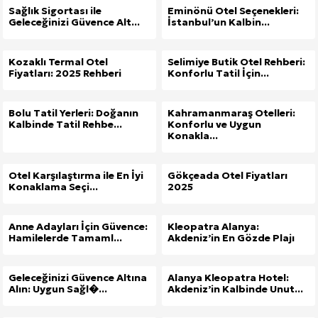
Sağlık Sigortası ile
Eminönü Otel Seçenekleri:
Geleceğinizi Güvence Alt...
İstanbul’un Kalbin...
Kozaklı Termal Otel
Selimiye Butik Otel Rehberi:
Fiyatları: 2025 Rehberi
Konforlu Tatil İçin...
Bolu Tatil Yerleri: Doğanın
Kahramanmaraş Otelleri:
Kalbinde Tatil Rehbe...
Konforlu ve Uygun
Konakla...
Otel Karşılaştırma ile En İyi
Gökçeada Otel Fiyatları
Konaklama Seçi...
2025
Anne Adayları İçin Güvence:
Kleopatra Alanya:
Hamilelerde Tamaml...
Akdeniz’in En Gözde Plajı
Geleceğinizi Güvence Altına
Alanya Kleopatra Hotel:
Alın: Uygun Sağl�...
Akdeniz’in Kalbinde Unut...