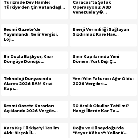
Turizmde Dev Hamle:
Caracas’ta Şafak
Türkiye’den Çin Vatandaşl...
Operasyonu: ABD
Venezuela’y�...
Resmi Gazete’de
Enerji Verimliliği Sağlayan
Yayımlandı: Gelir Vergisi,
Sızdırmaz Kare Hav...
Loj...
Bir Dozla Başlıyor, Kısır
Sınır Kapılarında Yeni
Döngüye Dönüşü...
Dönem: Yurt Dışı Ç...
Teknoloji Dünyasında
Yeni Yılın Faturası Ağır Oldu:
Alarm: 2026 RAM Krizi
2026 Vergileri...
Kapı...
Resmi Gazete Kararları
30 Aralık Okullar Tatil mi?
Açıklandı: 2026 Vergile...
Hangi İllerde Kar Ta...
Kara Kış Türkiye’yi Teslim
Doğu ve Güneydoğu’da
Aldı: Birçok İl...
"Beyaz Kâbus": Yollar K...