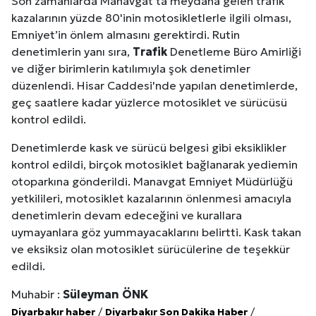
Son zamanlarda Manavgat’ta meydana gelen trafik
kazalarının yüzde 80'inin motosikletlerle ilgili olması,
Emniyet’in önlem almasını gerektirdi. Rutin
denetimlerin yanı sıra,
Trafik
Denetleme Büro Amirliği
ve diğer birimlerin katılımıyla şok denetimler
düzenlendi. Hisar Caddesi'nde yapılan denetimlerde,
geç saatlere kadar yüzlerce motosiklet ve sürücüsü
kontrol edildi.
Denetimlerde kask ve sürücü belgesi gibi eksiklikler
kontrol edildi, birçok motosiklet bağlanarak yediemin
otoparkına gönderildi. Manavgat Emniyet Müdürlüğü
yetkilileri, motosiklet kazalarının önlenmesi amacıyla
denetimlerin devam edeceğini ve kurallara
uymayanlara göz yummayacaklarını belirtti. Kask takan
ve eksiksiz olan motosiklet sürücülerine de teşekkür
edildi.
Muhabir :
Süleyman ÖNK
Diyarbakır haber
/
Diyarbakır Son Dakika Haber
/