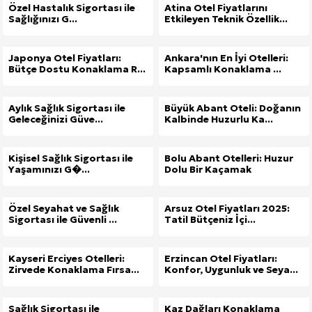
Özel Hastalık Sigortası ile
Atina Otel Fiyatlarını
Sağlığınızı G...
Etkileyen Teknik Özellik...
Japonya Otel Fiyatları:
Ankara'nın En İyi Otelleri:
Bütçe Dostu Konaklama R...
Kapsamlı Konaklama ...
Aylık Sağlık Sigortası ile
Büyük Abant Oteli: Doğanın
Geleceğinizi Güve...
Kalbinde Huzurlu Ka...
Kişisel Sağlık Sigortası ile
Bolu Abant Otelleri: Huzur
Yaşamınızı G�...
Dolu Bir Kaçamak
Özel Seyahat ve Sağlık
Arsuz Otel Fiyatları 2025:
Sigortası ile Güvenli ...
Tatil Bütçeniz İçi...
Kayseri Erciyes Otelleri:
Erzincan Otel Fiyatları:
Zirvede Konaklama Fırsa...
Konfor, Uygunluk ve Seya...
Sağlık Sigortası ile
Kaz Dağları Konaklama