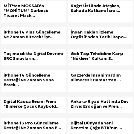
MİT'ten MOSSAD'a
Kağıt Üstünde Ateşkes,
"MONİTUM" Darbesi:
Sahada Katliam: İsrai...
Ticaret Mask...
iPhone 14 Plus Güncelleme
İnsan Hakları İzleme
Ne Zaman Bitecek? İşt...
Örgütü'nden Tarihi Rapo...
Taşımacılıkta Dijital Devrim:
Gök Taşı Tehdidine Karşı
SRC Sınavların...
"Nükleer" Kalkan: S...
iPhone 14 Güncelleme
Gazze’de İnsani Yardım
Desteği Ne Zaman Sona
Bilmecesi: Hamas’tan ...
Ercek...
Dijital Kaosa Resmi Fren:
Ankara-Riyad Hattında Dev
"Binlerce Çocuk Kaybold...
Zirve: Erdoğan ve Pren...
iPhone 13 Pro Güncelleme
Dijital Dünyada Yeni
Desteği Ne Zaman Sona E...
Denetim Çağı: BTK’nın ...