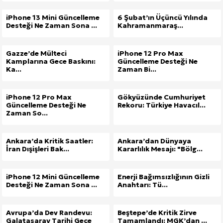
iPhone 13 Mini Güncelleme
6 Şubat’ın Üçüncü Yılında
Desteği Ne Zaman Sona ...
Kahramanmaraş...
Gazze’de Mülteci
iPhone 12 Pro Max
Kamplarına Gece Baskını:
Güncelleme Desteği Ne
Ka...
Zaman Bi...
iPhone 12 Pro Max
Gökyüzünde Cumhuriyet
Güncelleme Desteği Ne
Rekoru: Türkiye Havacıl...
Zaman So...
Ankara’da Kritik Saatler:
Ankara’dan Dünyaya
İran Dışişleri Bak...
Kararlılık Mesajı: "Bölg...
iPhone 12 Mini Güncelleme
Enerji Bağımsızlığının Gizli
Desteği Ne Zaman Sona ...
Anahtarı: Tü...
Avrupa’da Dev Randevu:
Beştepe’de Kritik Zirve
Galatasaray Tarihi Gece
Tamamlandı: MGK’dan ...