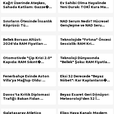
Kağıt Üzerinde Ateşkes,
Ev Sahibi Olma Hayalinde
Sahada Katliam: Gazze�...
Yeni Durak: TOKİ Kura Ma...
Sınırların Ötesinde İnsanlık
NAD Serum Nedir? Hücresel
Köprüsü: Tü...
Gençleşme ve NAD Seru...
Bellek Borsası Altüst:
Teknolojide "Fırtına" Öncesi
2026’da RAM Fiyatları ...
Sessizlik: RAM Kri...
Otomotivde "Çip Krizi 2.0"
Teknoloji Dünyasında
Kapıda: RAM Sıkınt�...
"Bellek" Şoku: RAM Fiyatla...
Fenerbahçe Evinde Aston
Eksi 32 Derecede "Beyaz
Villa’ya Mağlup Oldu: ...
Nöbet": Kar Kaplanların�...
Davos’ta Kritik Diplomasi
Beyaz Esaret Geri Dönüyor:
Trafiği: Bakan Fidan ...
Meteoroloji'den 32 İ...
Galatasaray Atletico
Elips Hava Kanalı: Modern