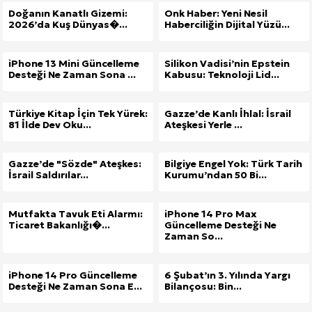
Doğanın Kanatlı Gizemi:
Onk Haber: Yeni Nesil
2026’da Kuş Dünyas�...
Haberciliğin Dijital Yüzü...
iPhone 13 Mini Güncelleme
Silikon Vadisi’nin Epstein
Desteği Ne Zaman Sona ...
Kabusu: Teknoloji Lid...
Türkiye Kitap İçin Tek Yürek:
Gazze’de Kanlı İhlal: İsrail
81 İlde Dev Oku...
Ateşkesi Yerle ...
Gazze’de "Sözde" Ateşkes:
Bilgiye Engel Yok: Türk Tarih
İsrail Saldırılar...
Kurumu’ndan 50 Bi...
Mutfakta Tavuk Eti Alarmı:
iPhone 14 Pro Max
Ticaret Bakanlığı�...
Güncelleme Desteği Ne
Zaman So...
iPhone 14 Pro Güncelleme
6 Şubat’ın 3. Yılında Yargı
Desteği Ne Zaman Sona E...
Bilançosu: Bin...