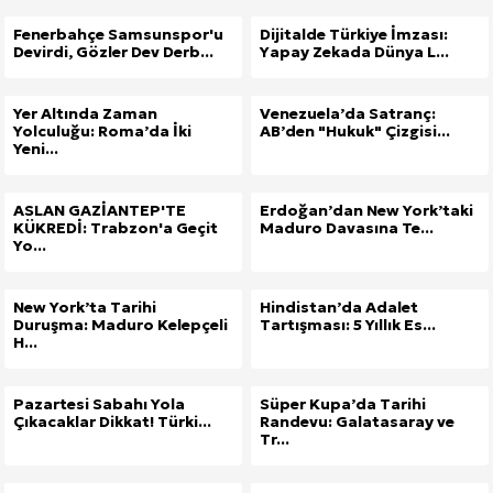
Fenerbahçe Samsunspor'u
Dijitalde Türkiye İmzası:
Devirdi, Gözler Dev Derb...
Yapay Zekada Dünya L...
Yer Altında Zaman
Venezuela’da Satranç:
Yolculuğu: Roma’da İki
AB’den "Hukuk" Çizgisi...
Yeni...
ASLAN GAZİANTEP'TE
Erdoğan’dan New York’taki
KÜKREDİ: Trabzon'a Geçit
Maduro Davasına Te...
Yo...
New York’ta Tarihi
Hindistan’da Adalet
Duruşma: Maduro Kelepçeli
Tartışması: 5 Yıllık Es...
H...
Pazartesi Sabahı Yola
Süper Kupa’da Tarihi
Çıkacaklar Dikkat! Türki...
Randevu: Galatasaray ve
Tr...