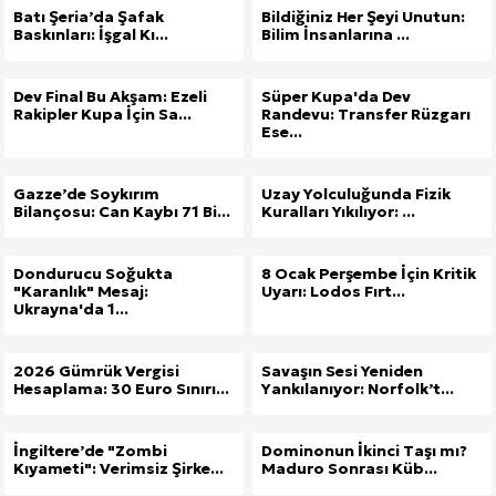
Batı Şeria’da Şafak
Bildiğiniz Her Şeyi Unutun:
Baskınları: İşgal Kı...
Bilim İnsanlarına ...
Dev Final Bu Akşam: Ezeli
Süper Kupa'da Dev
Rakipler Kupa İçin Sa...
Randevu: Transfer Rüzgarı
Ese...
Gazze’de Soykırım
Uzay Yolculuğunda Fizik
Bilançosu: Can Kaybı 71 Bi...
Kuralları Yıkılıyor: ...
Dondurucu Soğukta
8 Ocak Perşembe İçin Kritik
"Karanlık" Mesaj:
Uyarı: Lodos Fırt...
Ukrayna'da 1...
2026 Gümrük Vergisi
Savaşın Sesi Yeniden
Hesaplama: 30 Euro Sınırı...
Yankılanıyor: Norfolk’t...
İngiltere’de "Zombi
Dominonun İkinci Taşı mı?
Kıyameti": Verimsiz Şirke...
Maduro Sonrası Küb...