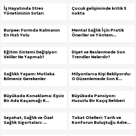
İş Hayatında Stres
Çocuk gelişiminde kritik 5
Yönetiminin Sırları
nokta
Burpee: Formda Kalmanın
Mental Sağlık İçin Pratik
En Hızlı Yolu
Öneriler ve Yöntem...
Eğitim Sistemi Değişiyor:
Diyet ve Beslenmede Son
Veliler Ne Yapmalı?
Trendler Nelerdir?
Sağlıklı Yaşam: Mutlaka
Milyonlarca Kişi Bekliyordu:
Bilmeniz Gerekenler
O Düzenlemede Son K...
Büyükada Konaklama: Eşsiz
Büyükada Pansiyon:
Bir Ada Kaçamağı R...
Huzurlu Bir Kaçış Rehberi
Seyahat, Sağlık ve Özel
Tokat Otelleri: Tarih ve
Sağlık Sigortaları: ...
Konforun Buluştuğu Adre...