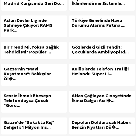
Madrid Karşısında Geri Dö...
İklimlendirme Sistemle...
Aslan Devler Liginde
Türkiye Genelinde Hava
Sahneye Çıkıyor: RAMS
Durumu Alarmı: Fırtına,...
Park...
Bir Trend Mi, Yoksa Sağlık
Gözlerdeki Gizli Tehdit:
Tehdidi Mi? Popüler ...
Çocuklarda Ambliyopi Ri...
Gazze’nin "Mavi
Kulüplerde Telefon Trafiği
Kuşatması": Balıkçılar
Hızlandı: Süper Li...
Öl�...
Sessiz İhmal: Ebeveyn
Atlas Çağlayan Cinayetinde
Telefondaysa Çocuk
İkinci Dalga: Acıl�...
"Görü...
Gazze’de "Sokakta Kış"
Depoları Dolduracak Haber:
Dehşeti: 1 Milyon İns...
Benzin Fiyatları Dü�...