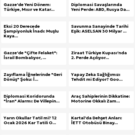
Gazze’de Yeni Dönem:
Diplomasi Savaşlarında
Kuzu Fileto Seçimi ve Pişirme Önerileri: Yumuşak D
Türkiye, Mısır ve Katar...
Yeni Perde: ABD, Rusya Da...
Dar Tavanlı Alanlar İçin Oval Hava Kanalı Avantajları
Eksi 20 Derecede
Savunma Sanayinde Tarihi
Şampiyonluk İnadı: Muşlu
Eşik: ASELSAN 30 Milyar ...
Kaya...
Gazze’de "Çifte Felaket":
Ziraat Türkiye Kupası’nda
İsrail Bombalıyor, ...
2. Perde Açılıyor...
Zayıflama İğnelerinde "Geri
Yapay Zeka Sağlığımızı
Dönüş" Şoku: İ...
Tehdit mi Ediyor? Goo...
Diplomasi Koridorunda
Araç Sahiplerinin Dikkatine:
"İran" Alarmı: De Villepin...
Motorine Okkalı Zam...
Yarın Okullar Tatil mi? 12
Kartal’da Dehşet Anları:
Ocak 2026 Kar Tatili O...
İETT Otobüsü Binay...