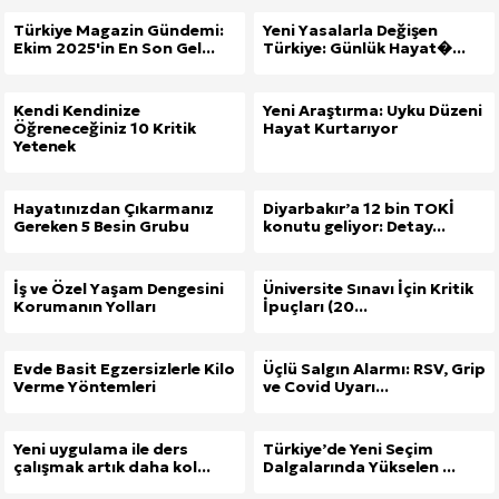
Türkiye Magazin Gündemi:
Yeni Yasalarla Değişen
Ekim 2025'in En Son Gel...
Türkiye: Günlük Hayat�...
Kendi Kendinize
Yeni Araştırma: Uyku Düzeni
Öğreneceğiniz 10 Kritik
Hayat Kurtarıyor
Yetenek
Hayatınızdan Çıkarmanız
Diyarbakır’a 12 bin TOKİ
Gereken 5 Besin Grubu
konutu geliyor: Detay...
İş ve Özel Yaşam Dengesini
Üniversite Sınavı İçin Kritik
Korumanın Yolları
İpuçları (20...
Evde Basit Egzersizlerle Kilo
Üçlü Salgın Alarmı: RSV, Grip
Verme Yöntemleri
ve Covid Uyarı...
Yeni uygulama ile ders
Türkiye’de Yeni Seçim
çalışmak artık daha kol...
Dalgalarında Yükselen ...