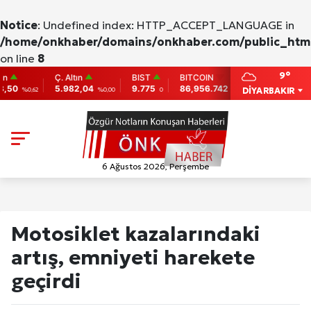
Notice
: Undefined index: HTTP_ACCEPT_LANGUAGE in
/home/onkhaber/domains/onkhaber.com/public_html
on line
8
9°
Ç. Altın
BIST
BITCOIN
ETHEREUM
5.982,04
9.775
86,956.742
2,007.26
DİYARBAKIR
0,62
%0,00
0
-0.31
-0.05
6 Ağustos 2026, Perşembe
Motosiklet kazalarındaki
artış, emniyeti harekete
geçirdi