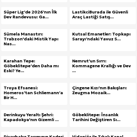
Süper Lig’de 2026’nın İlk
LastikciBurada ile Güvenli
Dev Randevusu: Ga...
Araç Lastiği Satış...
Sümela Manastırı:
Kutsal Emanetler: Topkapı
Trabzon'daki Mistik Yapı
Sarayı’ndaki Yavuz S...
Nas...
Karahan Tepe:
Nemrut’un Sırrı:
Göbeklitepe’den Daha mı
Kommagene Krallığı ve Dev
Eski? Ye...
...
Troya Efsanesi:
Çingene Kızı’nın Bakışları:
Homeros’tan Schliemann’a
Zeugma Mozaik...
Bir H...
Derinkuyu Yeraltı Şehri:
Göbeklitepe: İnsanlık
Kapadokya'nın Gizemli ...
Tarihini Değiştiren Sı...
Diyarbakır Tarımının Kaderi
Vidanjör ile Tıkalı Kanal