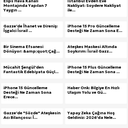
Elips Hava Kanalı
İstanbul Evden Eve
Montajında Yapılan 7
Nakliyat: Soydere Nakliyat
Yaygın ...
ile...
Gazze’de İhanet ve Direniş:
iPhone 15 Pro Güncelleme
İşgalci İsrail ...
Desteği Ne Zaman Sona E...
Bir Sinema Efsanesi
Ateşkes Maskesi Altında
Dönüyor: &amp;quot;Çağ...
Soykırım: İsrail Gazz...
Mücahit Şengül’den
iPhone 15 Plus Güncelleme
Fantastik Edebiyata Güçl...
Desteği Ne Zaman Sona ...
iPhone 15 Güncelleme
Haber Onk: Bilgiye En Hızlı
Desteği Ne Zaman Sona
Ulaşım Yolu ve Gü...
Erece...
Gazze’de "Sözde" Ateşkesin
Yapay Zeka Çağına Hoş
Acı Bilançosu: İ...
Geldiniz: 2026’da Nele...