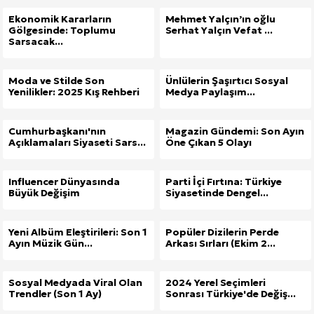
Ekonomik Kararların
Mehmet Yalçın’ın oğlu
Gölgesinde: Toplumu
Serhat Yalçın Vefat ...
Sarsacak...
Moda ve Stilde Son
Ünlülerin Şaşırtıcı Sosyal
Yenilikler: 2025 Kış Rehberi
Medya Paylaşım...
Cumhurbaşkanı'nın
Magazin Gündemi: Son Ayın
Açıklamaları Siyaseti Sars...
Öne Çıkan 5 Olayı
Influencer Dünyasında
Parti İçi Fırtına: Türkiye
Büyük Değişim
Siyasetinde Dengel...
Yeni Albüm Eleştirileri: Son 1
Popüler Dizilerin Perde
Ayın Müzik Gün...
Arkası Sırları (Ekim 2...
Sosyal Medyada Viral Olan
2024 Yerel Seçimleri
Trendler (Son 1 Ay)
Sonrası Türkiye'de Değiş...