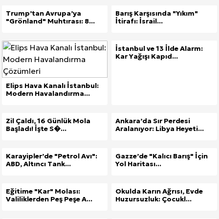
Trump’tan Avrupa’ya
Barış Karşısında "Yıkım"
"Grönland" Muhtırası: 8...
İtirafı: İsrail...
İstanbul ve 13 İlde Alarm:
Kar Yağışı Kapıd...
Elips Hava Kanalı İstanbul:
Modern Havalandırma...
Zil Çaldı, 16 Günlük Mola
Ankara’da Sır Perdesi
Başladı! İşte S�...
Aralanıyor: Libya Heyeti...
Karayipler’de "Petrol Avı":
Gazze’de "Kalıcı Barış" İçin
ABD, Altıncı Tank...
Yol Haritası...
Eğitime "Kar" Molası:
Okulda Karın Ağrısı, Evde
Valiliklerden Peş Peşe A...
Huzursuzluk: Çocukl...
Site İçi (On-Page) SEO Hizmeti: Web Sitenizin Gör