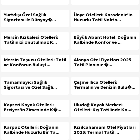
Yurtdışı Özel Sağlık
Ünye Otelleri: Karadeniz’in
Sigortası ile Dünyay�...
Huzurlu Tatil Nokta...
Mersin Kızkalesi Otelleri:
Büyük Abant Hotel: Doğanın
Tatilinizi Unutulmaz K...
Kalbinde Konfor ve ...
Mersin Taşucu Otelleri: Tatil
Alanya Otel Fiyatları 2025 –
ve Konforun Buluşt...
Tatil Planınız �...
Tamamlayıcı Sağlık
Çeşme Ilıca Otelleri:
Sigortası ve Özel Sağlı...
Termalin ve Denizin Bulu�...
Kayseri Kayak Otelleri:
Uludağ Kayak Merkezi
Erciyes’in Zirvesinde K�...
Otelleri: Kış Tatilinde Ko...
Karpaz Otelleri: Doğanın
Kızılcahamam Otel Fiyatları
Kalbinde Huzurlu Bir Ta...
2025: Termal Tatil ...