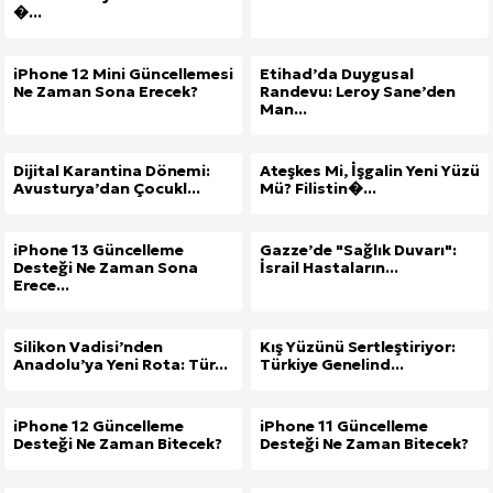
�...
iPhone 12 Mini Güncellemesi
Etihad’da Duygusal
Ne Zaman Sona Erecek?
Randevu: Leroy Sane’den
Man...
Dijital Karantina Dönemi:
Ateşkes Mi, İşgalin Yeni Yüzü
Avusturya’dan Çocukl...
Mü? Filistin�...
iPhone 13 Güncelleme
Gazze’de "Sağlık Duvarı":
Desteği Ne Zaman Sona
İsrail Hastaların...
Erece...
Silikon Vadisi’nden
Kış Yüzünü Sertleştiriyor:
Anadolu’ya Yeni Rota: Tür...
Türkiye Genelind...
iPhone 12 Güncelleme
iPhone 11 Güncelleme
Desteği Ne Zaman Bitecek?
Desteği Ne Zaman Bitecek?