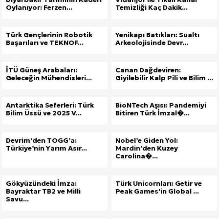
Oylanıyor: Ferzen...
Temizliği Kaç Dakik...
Türk Gençlerinin Robotik
Yenikapı Batıkları: Sualtı
Başarıları ve TEKNOF...
Arkeolojisinde Devr...
İTÜ Güneş Arabaları:
Canan Dağdeviren:
Geleceğin Mühendisleri...
Giyilebilir Kalp Pili ve Bilim ...
Antarktika Seferleri: Türk
BioNTech Aşısı: Pandemiyi
Bilim Üssü ve 2025 V...
Bitiren Türk İmzal�...
Devrim’den TOGG’a:
Nobel’e Giden Yol:
Türkiye’nin Yarım Asır...
Mardin’den Kuzey
Carolina�...
Gökyüzündeki İmza:
Türk Unicornları: Getir ve
Bayraktar TB2 ve Milli
Peak Games'in Global ...
Savu...