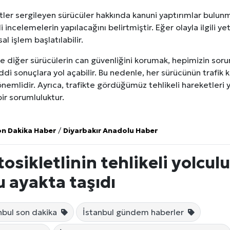
etler sergileyen sürücüler hakkında kanuni yaptırımlar bulunma
i incelemelerin yapılacağını belirtmiştir. Eğer olayla ilgili yete
l işlem başlatılabilir.
e diğer sürücülerin can güvenliğini korumak, hepimizin soru
iddi sonuçlara yol açabilir. Bu nedenle, her sürücünün trafik 
emlidir. Ayrıca, trafikte gördüğümüz tehlikeli hareketleri ye
ir sorumluluktur.
on Dakika Haber
/
Diyarbakır Anadolu Haber
osikletlinin tehlikeli yolcu
 ayakta taşıdı
nbul son dakika
İstanbul gündem haberler