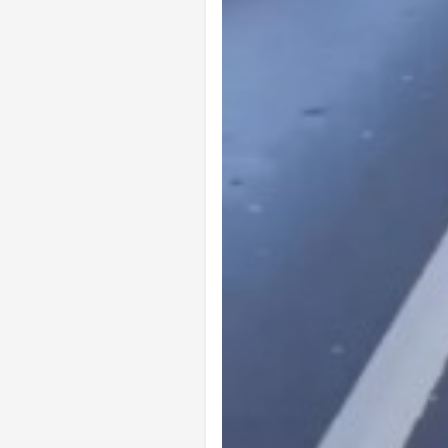
Ankara Yurtlar Rehberi: Ankara Yurt
Site İçi (On-Page) SEO Hizmeti: 