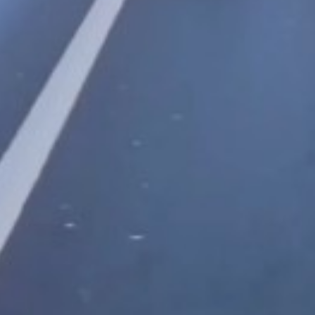
 Seçimi, Fiyatları ve İdeal Erkek Yurdu İmkânları
Web Sitenizin Görünmeyen Gücü