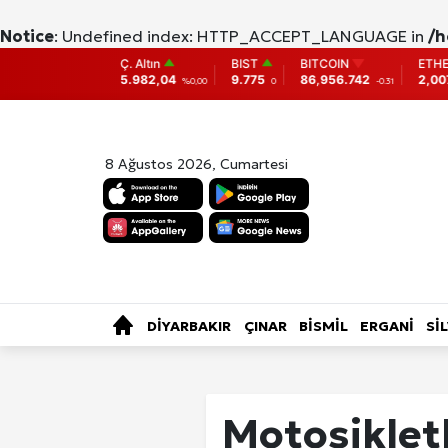
Notice
: Undefined index: HTTP_ACCEPT_LANGUAGE in
/h
Ç. Altın
BIST
BITCOIN
ETHEREUM
DO
5.982,04
9.775
86,956.742
2,007.26
38,
%0,00
0
-0.31
-0.05
8 Ağustos 2026, Cumartesi
SAĞLIK
KÜLTÜR-SANAT
ÖZE
TÜRKİYE
DİYARBAKIR
ÇINAR
BİSMİL
ERGANİ
Sİ
Fotoğraf Gale
Motosikletl