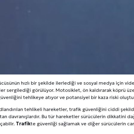
erileri: Yumuşak Dokuyu Korumak
analı Avantajları
lara Veda Etmeye Gerçekten Hazır Mıyız?
işmeleri: onkhaber.com ile Yerel Haberciliğin Gücü
cüsünün hızlı bir şekilde ilerlediği ve sosyal medya için v
er sergilediği görülüyor. Motosiklet, ön kaldırarak köprü üzer
üvenliğini tehlikeye atıyor ve potansiyel bir kaza riski oluştu
landırılan tehlikeli hareketler, trafik güvenliğini ciddi şekil
tan davranışlardır. Bu tür hareketler sürücülerin dikkatini da
çabilir.
Trafik
te güvenliği sağlamak ve diğer sürücülerin ca