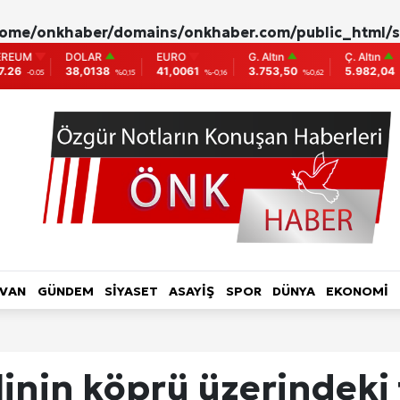
ome/onkhaber/domains/onkhaber.com/public_html/s
LAR
EURO
G. Altın
Ç. Altın
BIST
0138
41,0061
3.753,50
5.982,04
9.775
%0,15
%-0,16
%0,62
%0,00
0
L HABER-RÖPORTAJ
TOPLUM-YAŞAM
KADIN
LVAN
GÜNDEM
SİYASET
ASAYİŞ
SPOR
DÜNYA
EKONOMİ
ri
inin köprü üzerindeki 