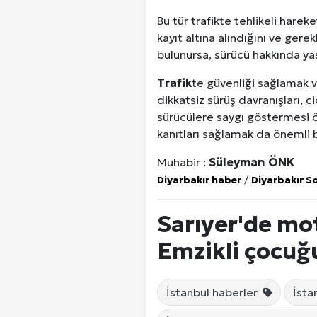
Bu tür trafikte tehlikeli harek
kayıt altına alındığını ve gerekl
bulunursa, sürücü hakkında yasa
Trafik
te güvenliği sağlamak v
dikkatsiz sürüş davranışları, c
sürücülere saygı göstermesi ön
kanıtları sağlamak da önemli b
Muhabir :
Süleyman ÖNK
Diyarbakır haber
/
Diyarbakır S
Sarıyer'de mot
Emzikli çocuğu
İstanbul haberler
İsta