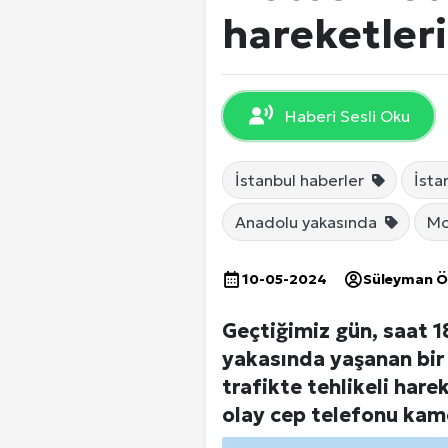
EKONOMİ
hareketler
DÜNYA
Haberi Sesli Oku
SPOR
İstanbul haberler
İsta
Anadolu yakasında
Mo
Yerel Haberler
10-05-2024
Süleyman 
Geçtiğimiz gün, saat 1
yakasında yaşanan bir 
trafikte tehlikeli hare
olay cep telefonu kame