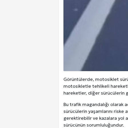
Kuzu Fileto Seçimi ve Pişirme Ön
Dar Tavanlı Alanlar İçin Oval Hava K
Telefonlar Tarih Mi Oluyor: Ekran
Diyarbakır Haber ve Son Dakika Gel
Görüntülerde, motosiklet sürü
motosikletle tehlikeli hareketl
hareketler, diğer sürücülerin g
Bu trafik magandalığı olarak ad
sürücülerin yaşamlarını riske a
gerektirebilir ve kazalara yol a
sürücünün sorumluluğundur.