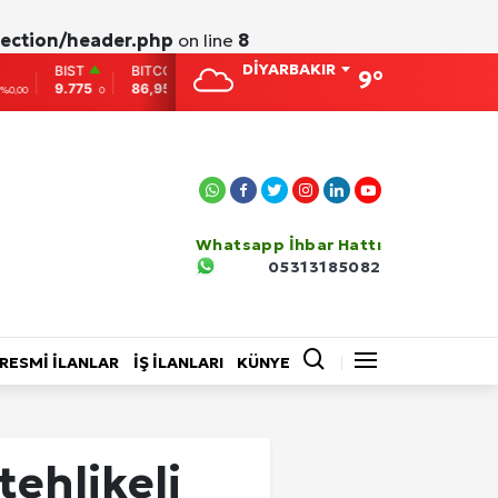
ection/header.php
on line
8
DİYARBAKIR
BITCOIN
ETHEREUM
DOLAR
EURO
9°
86,956.742
2,007.26
38,0138
41,0061
-0.31
-0.05
%0,15
%-0,16
Whatsapp İhbar Hattı
05313185082
EĞİTİM
BİLİM VE TEKNOLOJİ
RESMİ İLANLAR
İŞ İLANLARI
KÜNYE
Video Galeri
tehlikeli