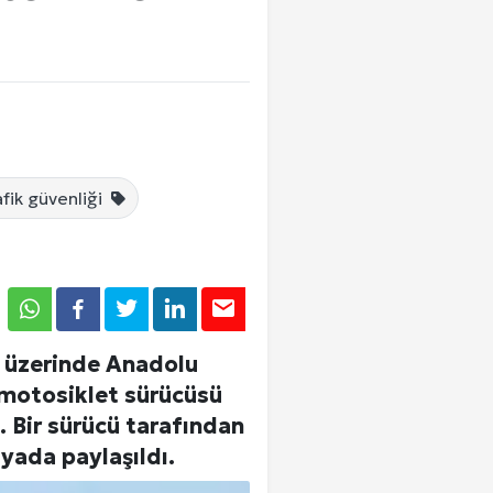
Tümü
Tümü
Tümü
afik güvenliği
Giriş Yap
ü üzerinde Anadolu
 motosiklet sürücüsü
. Bir sürücü tarafından
yada paylaşıldı.