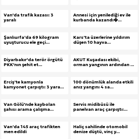
Van'da trafik kazası: 3
Annesi için yenilediği ev ile
yaralı
kurbanda kazandı�...
Şanlıurfa’da 69 kilogram
Kars’ta üzerlerine yıldırım
uyuşturucu ele geçi...
düşen 10 hayva...
Diyarbakır'da terör örgütü
AKUT Kuşadası ekibi,
PKK'nın şehit et...
orman yangının ardından ...
Erciş’te kamyonla
100 dönümlük alanda etkili
kamyonet çarpıştı: 3 yara...
anız yangını 4 sa...
Van Gölü'nde kaybolan
Servis midibüsü ile
şahısı arama çalışma...
panelvan araç çarpıştı:...
Van’da 145 araç trafikten
Haliç sahilinde otomobil
men edildi
denize düştü, vinç y...