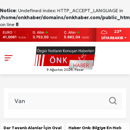
Notice
: Undefined index: HTTP_ACCEPT_LANGUAGE in
/home/onkhaber/domains/onkhaber.com/public_html
on line
8
22°
URO
G. Altın
Ç. Altın
BIST
BITCOIN
1,0061
3.753,50
5.982,04
9.775
86,956.74
DİYARBAKIR
%-0,16
%0,62
%0,00
0
9 Ağustos 2026, Pazar
Dar Tavanlı Alanlar İçin Oval
Haber Onk: Bilgiye En Hızlı