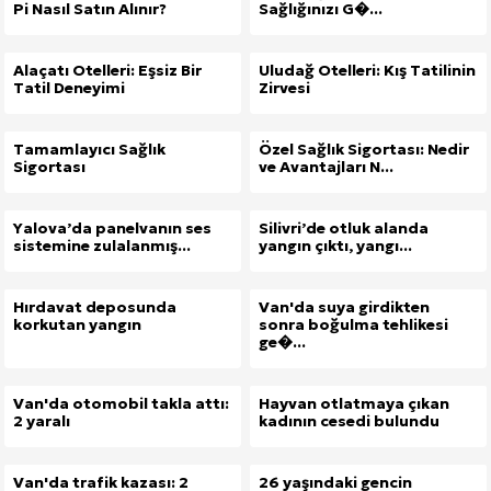
Pi Nasıl Satın Alınır?
Sağlığınızı G�...
Alaçatı Otelleri: Eşsiz Bir
Uludağ Otelleri: Kış Tatilinin
Tatil Deneyimi
Zirvesi
Tamamlayıcı Sağlık
Özel Sağlık Sigortası: Nedir
Sigortası
ve Avantajları N...
Yalova’da panelvanın ses
Silivri’de otluk alanda
sistemine zulalanmış...
yangın çıktı, yangı...
Hırdavat deposunda
Van'da suya girdikten
korkutan yangın
sonra boğulma tehlikesi
ge�...
Van'da otomobil takla attı:
Hayvan otlatmaya çıkan
2 yaralı
kadının cesedi bulundu
Van'da trafik kazası: 2
26 yaşındaki gencin