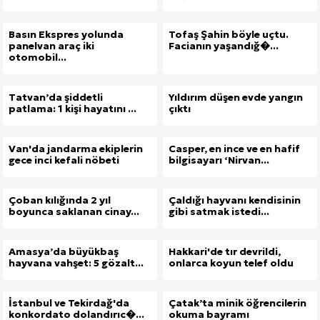
Basın Ekspres yolunda
Tofaş Şahin böyle uçtu.
panelvan araç iki
Facianın yaşandığ�...
otomobil...
Tatvan’da şiddetli
Yıldırım düşen evde yangın
patlama: 1 kişi hayatını ...
çıktı
Van'da jandarma ekiplerin
Casper, en ince ve en hafif
gece inci kefali nöbeti
bilgisayarı ‘Nirvan...
Çoban kılığında 2 yıl
Çaldığı hayvanı kendisinin
boyunca saklanan cinay...
gibi satmak istedi...
Amasya’da büyükbaş
Hakkari'de tır devrildi,
hayvana vahşet: 5 gözalt...
onlarca koyun telef oldu
İstanbul ve Tekirdağ'da
Çatak’ta minik öğrencilerin
konkordato dolandırıc�...
okuma bayramı