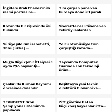
İngiltere Kralı Charles'ın ilk
Tıra çarpan panelvan
resmi portresine...
hurdaya döndü: 1 yaralı
Kozan’da bir kişi evinde ölü
Siverek'te nesli tükenen en
bulundu
zehirli yılanlardan ...
Sürüye yıldırım isabet etti,
Yolcu otobüsüyle tırın
38 küçükbaş ...
çarpıştığı kazada...
Muğla Büyükşehir İtfaiyesi 5
Tayvan'da Computex
ayda 296 hayvan�...
fuarında son teknoloji
ürünl...
Çankırı'da Kurban Bayramı
Beşiktaş'ın yeni teknik
öncesinde dolandır...
direktörü Giovanni va...
TEKNOFEST Dron
Zift göletine batan
Şampiyonası Mersin'de
küçükbaş hayvanları itfa...
yapılacak