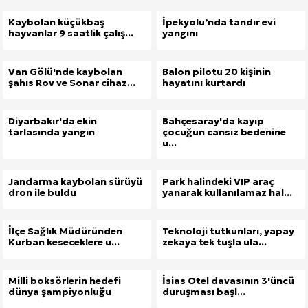
Kaybolan küçükbaş
İpekyolu’nda tandır evi
hayvanlar 9 saatlik çalış...
yangını
Van Gölü'nde kaybolan
Balon pilotu 20 kişinin
şahıs Rov ve Sonar cihaz...
hayatını kurtardı
Diyarbakır'da ekin
Bahçesaray'da kayıp
Site İçi (On-Page) SEO Hizmeti: Web Sitenizin Gör
tarlasında yangın
çocuğun cansız bedenine
u...
Kuzu Fileto Seçimi ve Pişirme Önerileri: Yumuşak D
Jandarma kaybolan sürüyü
Park halindeki VIP araç
dron ile buldu
yanarak kullanılamaz hal...
Dar Tavanlı Alanlar İçin Oval Hava Kanalı Avantajları
İlçe Sağlık Müdüründen
Teknoloji tutkunları, yapay
Kurban keseceklere u...
zekaya tek tuşla ula...
Milli boksörlerin hedefi
İsias Otel davasının 3'üncü
dünya şampiyonluğu
duruşması başl...