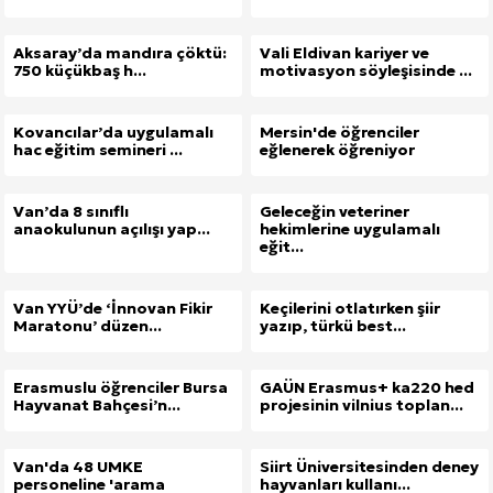
Aksaray’da mandıra çöktü:
Vali Eldivan kariyer ve
750 küçükbaş h...
motivasyon söyleşisinde ...
Kovancılar’da uygulamalı
Mersin'de öğrenciler
hac eğitim semineri ...
eğlenerek öğreniyor
Van’da 8 sınıflı
Geleceğin veteriner
anaokulunun açılışı yap...
hekimlerine uygulamalı
eğit...
Van YYÜ’de ‘İnnovan Fikir
Keçilerini otlatırken şiir
Maratonu’ düzen...
yazıp, türkü best...
Erasmuslu öğrenciler Bursa
GAÜN Erasmus+ ka220 hed
Hayvanat Bahçesi’n...
projesinin vilnius toplan...
Van'da 48 UMKE
Siirt Üniversitesinden deney
personeline 'arama
hayvanları kullanı...