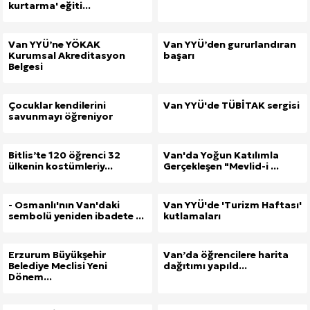
kurtarma' eğiti...
Van YYÜ’ne YÖKAK
Van YYÜ’den gururlandıran
Kurumsal Akreditasyon
başarı
Belgesi
Çocuklar kendilerini
Van YYÜ'de TÜBİTAK sergisi
savunmayı öğreniyor
Bitlis’te 120 öğrenci 32
Van'da Yoğun Katılımla
ülkenin kostümleriy...
Gerçekleşen "Mevlid-i ...
- Osmanlı'nın Van'daki
Van YYÜ'de 'Turizm Haftası'
sembolü yeniden ibadete ...
kutlamaları
Erzurum Büyükşehir
Van’da öğrencilere harita
Belediye Meclisi Yeni
dağıtımı yapıld...
Dönem...