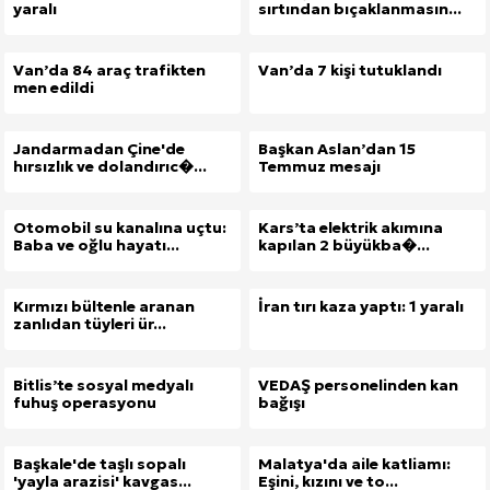
yaralı
sırtından bıçaklanmasın...
Van’da 84 araç trafikten
Van’da 7 kişi tutuklandı
men edildi
Jandarmadan Çine'de
Başkan Aslan’dan 15
hırsızlık ve dolandırıc�...
Temmuz mesajı
Otomobil su kanalına uçtu:
Kars’ta elektrik akımına
Baba ve oğlu hayatı...
kapılan 2 büyükba�...
Kırmızı bültenle aranan
İran tırı kaza yaptı: 1 yaralı
zanlıdan tüyleri ür...
Bitlis’te sosyal medyalı
VEDAŞ personelinden kan
fuhuş operasyonu
bağışı
Başkale'de taşlı sopalı
Malatya'da aile katliamı:
'yayla arazisi' kavgas...
Eşini, kızını ve to...