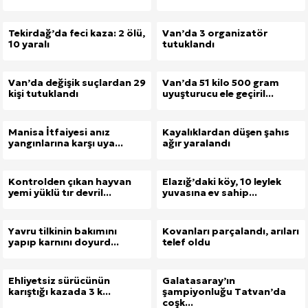
Tekirdağ’da feci kaza: 2 ölü,
Van’da 3 organizatör
10 yaralı
tutuklandı
Van’da değişik suçlardan 29
Van’da 51 kilo 500 gram
kişi tutuklandı
uyuşturucu ele geçiril...
Manisa İtfaiyesi anız
Kayalıklardan düşen şahıs
yangınlarına karşı uya...
ağır yaralandı
Kontrolden çıkan hayvan
Elazığ’daki köy, 10 leylek
yemi yüklü tır devril...
yuvasına ev sahip...
Yavru tilkinin bakımını
Kovanları parçalandı, arıları
yapıp karnını doyurd...
telef oldu
Ehliyetsiz sürücünün
Galatasaray’ın
karıştığı kazada 3 k...
şampiyonluğu Tatvan’da
coşk...