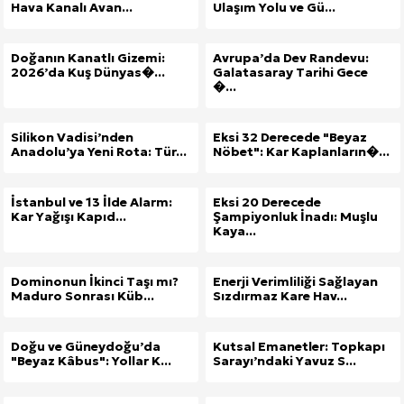
Hava Kanalı Avan...
Ulaşım Yolu ve Gü...
Doğanın Kanatlı Gizemi:
Avrupa’da Dev Randevu:
2026’da Kuş Dünyas�...
Galatasaray Tarihi Gece
�...
Silikon Vadisi’nden
Eksi 32 Derecede "Beyaz
Anadolu’ya Yeni Rota: Tür...
Nöbet": Kar Kaplanların�...
İstanbul ve 13 İlde Alarm:
Eksi 20 Derecede
Kar Yağışı Kapıd...
Şampiyonluk İnadı: Muşlu
Kaya...
Dominonun İkinci Taşı mı?
Enerji Verimliliği Sağlayan
Maduro Sonrası Küb...
Sızdırmaz Kare Hav...
Doğu ve Güneydoğu’da
Kutsal Emanetler: Topkapı
"Beyaz Kâbus": Yollar K...
Sarayı’ndaki Yavuz S...