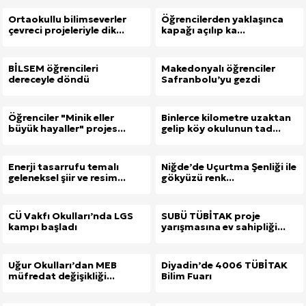
Ortaokullu bilimseverler
Öğrencilerden yaklaşınca
çevreci projeleriyle dik...
kapağı açılıp ka...
BİLSEM öğrencileri
Makedonyalı öğrenciler
dereceyle döndü
Safranbolu’yu gezdi
Öğrenciler "Minik eller
Binlerce kilometre uzaktan
Site İçi (On-Page) SEO Hizmeti: Web Sitenizin Gör
büyük hayaller" projes...
gelip köy okulunun tad...
Kuzu Fileto Seçimi ve Pişirme Önerileri: Yumuşak D
Enerji tasarrufu temalı
Niğde’de Uçurtma Şenliği ile
geleneksel şiir ve resim...
gökyüzü renk...
Dar Tavanlı Alanlar İçin Oval Hava Kanalı Avantajları
CÜ Vakfı Okulları’nda LGS
SUBÜ TÜBİTAK proje
kampı başladı
yarışmasına ev sahipliği...
Uğur Okulları’dan MEB
Diyadin’de 4006 TÜBİTAK
müfredat değişikliği...
Bilim Fuarı