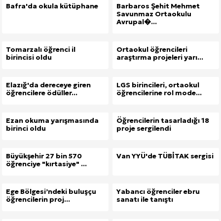
Bafra'da okula kütüphane
Barbaros Şehit Mehmet
Savunmaz Ortaokulu
Avrupal�...
Tomarzalı öğrenci il
Ortaokul öğrencileri
birincisi oldu
araştırma projeleri yarı...
Elazığ'da dereceye giren
LGS birincileri, ortaokul
öğrencilere ödüller...
öğrencilerine rol mode...
Ezan okuma yarışmasında
Öğrencilerin tasarladığı 18
birinci oldu
proje sergilendi
Büyükşehir 27 bin 570
Van YYÜ'de TÜBİTAK sergisi
öğrenciye "kırtasiye" ...
Ege Bölgesi’ndeki buluşçu
Yabancı öğrenciler ebru
öğrencilerin proj...
sanatı ile tanıştı