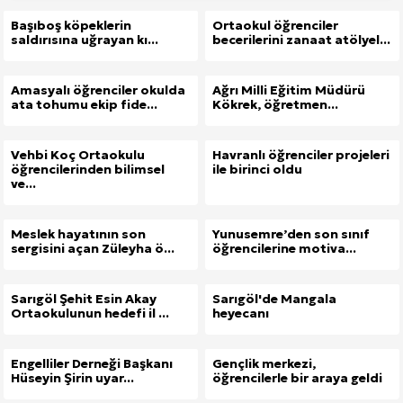
Başıboş köpeklerin
Ortaokul öğrenciler
saldırısına uğrayan kı...
becerilerini zanaat atölyel...
Amasyalı öğrenciler okulda
Ağrı Milli Eğitim Müdürü
ata tohumu ekip fide...
Kökrek, öğretmen...
Vehbi Koç Ortaokulu
Havranlı öğrenciler projeleri
öğrencilerinden bilimsel
ile birinci oldu
ve...
Meslek hayatının son
Yunusemre’den son sınıf
sergisini açan Züleyha ö...
öğrencilerine motiva...
Sarıgöl Şehit Esin Akay
Sarıgöl'de Mangala
Ortaokulunun hedefi il ...
heyecanı
Engelliler Derneği Başkanı
Gençlik merkezi,
Hüseyin Şirin uyar...
öğrencilerle bir araya geldi