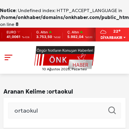
Notice
: Undefined index: HTTP_ACCEPT_LANGUAGE in
/home/onkhaber/domains/onkhaber.com/public_html
on line
8
22°
EURO
G. Altın
Ç. Altın
BIST
BITCO
41,0061
3.753,50
5.982,04
9.775
86,95
DİYARBAKIR
%-0,16
%0,62
%0,00
0
10 Ağustos 2026, Pazartesi
Aranan Kelime :
ortaokul