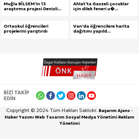
Muğla BİLSEM’in 13
Ahlat’ta Gazzeli çocuklar
araştırma projesi Denizli...
için dilek feneri u�...
Ortaokul öğrencileri
Van’da öğrencilere harita
projelerini yarıştırdı
dağıtımı yapıld...
BİZİ TAKİP
EDİN
Copyright © 2024 Tüm Hakları Saklıdır.
-
Başarım Ajans
Haber Yazımı
Web Tasarım
Sosyal Medya Yönetimi
Reklam
Yönetimi