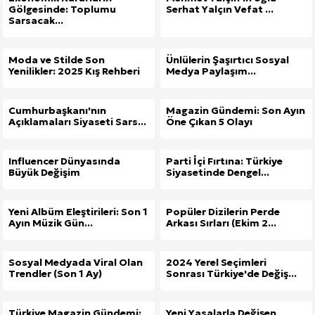
Gölgesinde: Toplumu
Serhat Yalçın Vefat ...
Sarsacak...
Moda ve Stilde Son
Ünlülerin Şaşırtıcı Sosyal
Yenilikler: 2025 Kış Rehberi
Medya Paylaşım...
Cumhurbaşkanı'nın
Magazin Gündemi: Son Ayın
Açıklamaları Siyaseti Sars...
Öne Çıkan 5 Olayı
Influencer Dünyasında
Parti İçi Fırtına: Türkiye
Büyük Değişim
Siyasetinde Dengel...
Yeni Albüm Eleştirileri: Son 1
Popüler Dizilerin Perde
Ayın Müzik Gün...
Arkası Sırları (Ekim 2...
Sosyal Medyada Viral Olan
2024 Yerel Seçimleri
Trendler (Son 1 Ay)
Sonrası Türkiye'de Değiş...
Türkiye Magazin Gündemi:
Yeni Yasalarla Değişen