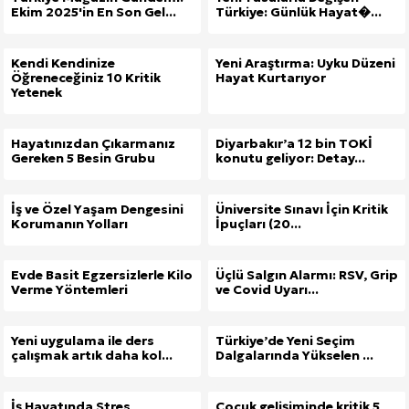
Ekim 2025'in En Son Gel...
Türkiye: Günlük Hayat�...
Kendi Kendinize
Yeni Araştırma: Uyku Düzeni
Öğreneceğiniz 10 Kritik
Hayat Kurtarıyor
Yetenek
Hayatınızdan Çıkarmanız
Diyarbakır’a 12 bin TOKİ
Gereken 5 Besin Grubu
konutu geliyor: Detay...
İş ve Özel Yaşam Dengesini
Üniversite Sınavı İçin Kritik
Korumanın Yolları
İpuçları (20...
Evde Basit Egzersizlerle Kilo
Üçlü Salgın Alarmı: RSV, Grip
Verme Yöntemleri
ve Covid Uyarı...
Yeni uygulama ile ders
Türkiye’de Yeni Seçim
çalışmak artık daha kol...
Dalgalarında Yükselen ...
İş Hayatında Stres
Çocuk gelişiminde kritik 5