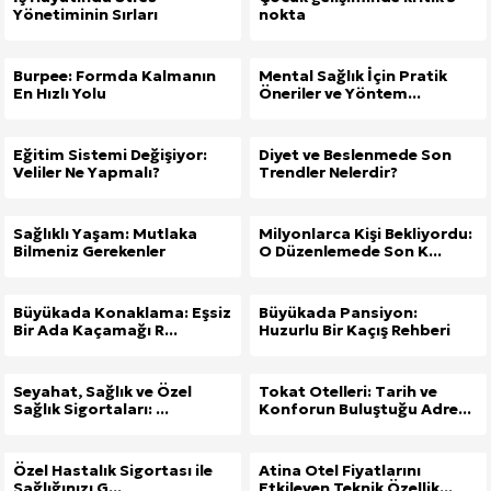
Yönetiminin Sırları
nokta
Burpee: Formda Kalmanın
Mental Sağlık İçin Pratik
En Hızlı Yolu
Öneriler ve Yöntem...
Eğitim Sistemi Değişiyor:
Diyet ve Beslenmede Son
Veliler Ne Yapmalı?
Trendler Nelerdir?
Sağlıklı Yaşam: Mutlaka
Milyonlarca Kişi Bekliyordu:
Bilmeniz Gerekenler
O Düzenlemede Son K...
Büyükada Konaklama: Eşsiz
Büyükada Pansiyon:
Bir Ada Kaçamağı R...
Huzurlu Bir Kaçış Rehberi
Seyahat, Sağlık ve Özel
Tokat Otelleri: Tarih ve
Sağlık Sigortaları: ...
Konforun Buluştuğu Adre...
Özel Hastalık Sigortası ile
Atina Otel Fiyatlarını
Sağlığınızı G...
Etkileyen Teknik Özellik...