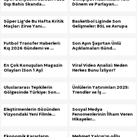
Dışı Bahis Skanda...
Dönem ve Parlayan...
Süper Lig'de Bu Hafta Kritik
Basketbol Liginde Son
Maçlar: Zirve Yanı...
Gelişmeler: BSL ve Avrupa
Futbol Transfer Haberleri:
Son Ayın Şaşırtan Ünlü
Kış 2026 Gündemi ve ...
Açıklamaları Günd...
En Çok Konuşulan Magazin
Viral Video Analizi: Neden
Olayları (Son 1 Ay)
Herkes Bunu İzliyor?
Uluslararası Tepkilerin
Ünlülerin Yatırımları 2025:
Gölgesinde Türkiye: Son...
Trendler ve İş ...
Eleştirmenlerin Gözünden
Sosyal Medya
Vizyondaki Yeni Filmle...
Fenomenlerinin İlham Veren
Hikayeler...
Ekonomik Kararların
Mehmet Yalçın’ın oğlu