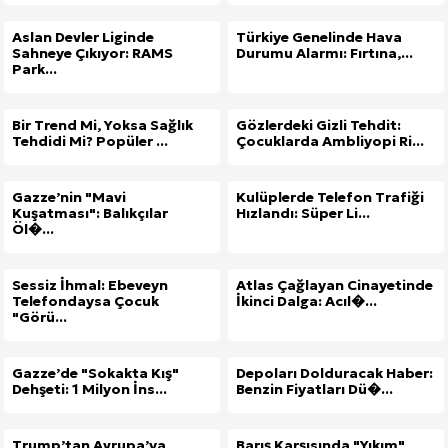
Aslan Devler Liginde
Türkiye Genelinde Hava
Sahneye Çıkıyor: RAMS
Durumu Alarmı: Fırtına,...
Park...
Bir Trend Mi, Yoksa Sağlık
Gözlerdeki Gizli Tehdit:
Tehdidi Mi? Popüler ...
Çocuklarda Ambliyopi Ri...
Gazze’nin "Mavi
Kulüplerde Telefon Trafiği
Kuşatması": Balıkçılar
Hızlandı: Süper Li...
Öl�...
Sessiz İhmal: Ebeveyn
Atlas Çağlayan Cinayetinde
Telefondaysa Çocuk
İkinci Dalga: Acıl�...
"Görü...
Gazze’de "Sokakta Kış"
Depoları Dolduracak Haber:
Dehşeti: 1 Milyon İns...
Benzin Fiyatları Dü�...
Trump’tan Avrupa’ya
Barış Karşısında "Yıkım"