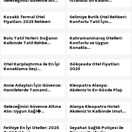
Geleceğinizi Güvence Alt...
İstanbul’un Kalbin...
Kozaklı Termal Otel
Selimiye Butik Otel Rehberi:
Fiyatları: 2025 Rehberi
Konforlu Tatil İçin...
Bolu Tatil Yerleri: Doğanın
Kahramanmaraş Otelleri:
Kalbinde Tatil Rehbe...
Konforlu ve Uygun
Konakla...
Otel Karşılaştırma ile En İyi
Gökçeada Otel Fiyatları
Konaklama Seçi...
2025
Anne Adayları İçin Güvence:
Kleopatra Alanya:
Hamilelerde Tamaml...
Akdeniz’in En Gözde Plajı
Geleceğinizi Güvence Altına
Alanya Kleopatra Hotel:
Alın: Uygun Sağl�...
Akdeniz’in Kalbinde Unut...
Fethiye En İyi Oteller: 2025
Seyahat Sağlık Poliçesi ile