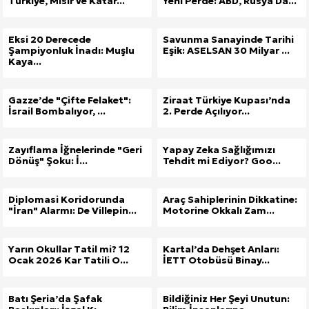
Türkiye, Mısır ve Katar...
Yeni Perde: ABD, Rusya Da...
Eksi 20 Derecede
Savunma Sanayinde Tarihi
Şampiyonluk İnadı: Muşlu
Eşik: ASELSAN 30 Milyar ...
Kaya...
Gazze’de "Çifte Felaket":
Ziraat Türkiye Kupası’nda
İsrail Bombalıyor, ...
2. Perde Açılıyor...
Zayıflama İğnelerinde "Geri
Yapay Zeka Sağlığımızı
Dönüş" Şoku: İ...
Tehdit mi Ediyor? Goo...
Diplomasi Koridorunda
Araç Sahiplerinin Dikkatine:
"İran" Alarmı: De Villepin...
Motorine Okkalı Zam...
Yarın Okullar Tatil mi? 12
Kartal’da Dehşet Anları:
Ocak 2026 Kar Tatili O...
İETT Otobüsü Binay...
Batı Şeria’da Şafak
Bildiğiniz Her Şeyi Unutun: