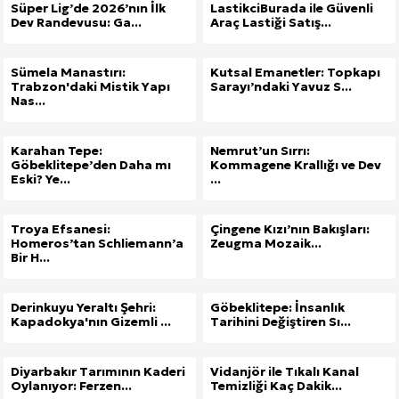
Süper Lig’de 2026’nın İlk
LastikciBurada ile Güvenli
Dev Randevusu: Ga...
Araç Lastiği Satış...
Sümela Manastırı:
Kutsal Emanetler: Topkapı
Trabzon'daki Mistik Yapı
Sarayı’ndaki Yavuz S...
Nas...
Karahan Tepe:
Nemrut’un Sırrı:
Göbeklitepe’den Daha mı
Kommagene Krallığı ve Dev
Eski? Ye...
...
Troya Efsanesi:
Çingene Kızı’nın Bakışları:
Homeros’tan Schliemann’a
Zeugma Mozaik...
Bir H...
Derinkuyu Yeraltı Şehri:
Göbeklitepe: İnsanlık
Kapadokya'nın Gizemli ...
Tarihini Değiştiren Sı...
Diyarbakır Tarımının Kaderi
Vidanjör ile Tıkalı Kanal
Oylanıyor: Ferzen...
Temizliği Kaç Dakik...