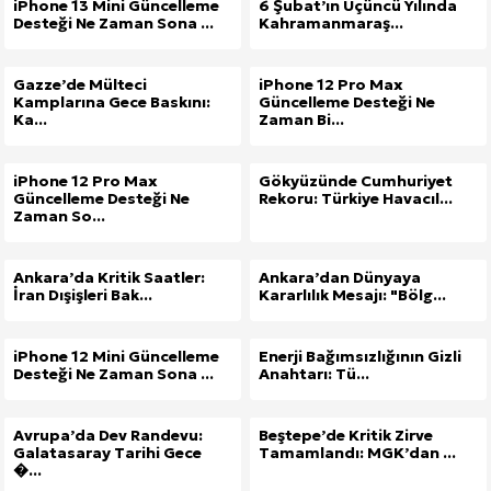
iPhone 13 Mini Güncelleme
6 Şubat’ın Üçüncü Yılında
Desteği Ne Zaman Sona ...
Kahramanmaraş...
Gazze’de Mülteci
iPhone 12 Pro Max
Kamplarına Gece Baskını:
Güncelleme Desteği Ne
Ka...
Zaman Bi...
iPhone 12 Pro Max
Gökyüzünde Cumhuriyet
Güncelleme Desteği Ne
Rekoru: Türkiye Havacıl...
Zaman So...
Ankara’da Kritik Saatler:
Ankara’dan Dünyaya
İran Dışişleri Bak...
Kararlılık Mesajı: "Bölg...
iPhone 12 Mini Güncelleme
Enerji Bağımsızlığının Gizli
Desteği Ne Zaman Sona ...
Anahtarı: Tü...
Avrupa’da Dev Randevu:
Beştepe’de Kritik Zirve
Galatasaray Tarihi Gece
Tamamlandı: MGK’dan ...
�...