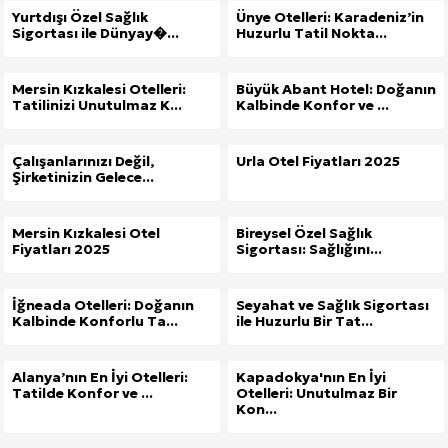
Yurtdışı Özel Sağlık
Ünye Otelleri: Karadeniz’in
Sigortası ile Dünyay�...
Huzurlu Tatil Nokta...
Mersin Kızkalesi Otelleri:
Büyük Abant Hotel: Doğanın
Tatilinizi Unutulmaz K...
Kalbinde Konfor ve ...
Çalışanlarınızı Değil,
Urla Otel Fiyatları 2025
Şirketinizin Gelece...
Mersin Kızkalesi Otel
Bireysel Özel Sağlık
Fiyatları 2025
Sigortası: Sağlığını...
İğneada Otelleri: Doğanın
Seyahat ve Sağlık Sigortası
Kalbinde Konforlu Ta...
ile Huzurlu Bir Tat...
Alanya’nın En İyi Otelleri:
Kapadokya'nın En İyi
Tatilde Konfor ve ...
Otelleri: Unutulmaz Bir
Kon...