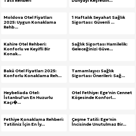
Tatil Rehberi
Dünyayı Keşfedin...
Moldova Otel Fiyatları
1 Haftalık Seyahat Sağlık
2025: Uygun Konaklama
Sigortası: Güvenli ...
Rehb...
Kahire Otel Rehberi:
Sağlık Sigortası Hamilelik:
Konforlu ve Keyifli Bir
Geleceğinizi Güve...
Konak...
Bakü Otel Fiyatları 2025:
Tamamlayıcı Sağlık
Konforlu Konaklama Reh...
Sigortası Önerileri: Sağ...
Heybeliada Otel:
Otel Fethiye: Ege’nin Cennet
İstanbul’un En Huzurlu
Köşesinde Konforl...
Kaçı�...
Fethiye Konaklama Rehberi:
Çeşme Tatili: Ege’nin
Tatiliniz İçin En İy...
İncisinde Unutulmaz Bir...