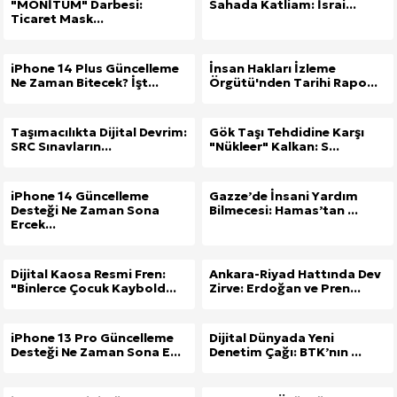
"MONİTUM" Darbesi:
Sahada Katliam: İsrai...
Ticaret Mask...
iPhone 14 Plus Güncelleme
İnsan Hakları İzleme
Ne Zaman Bitecek? İşt...
Örgütü'nden Tarihi Rapo...
Taşımacılıkta Dijital Devrim:
Gök Taşı Tehdidine Karşı
SRC Sınavların...
"Nükleer" Kalkan: S...
iPhone 14 Güncelleme
Gazze’de İnsani Yardım
Desteği Ne Zaman Sona
Bilmecesi: Hamas’tan ...
Ercek...
Dijital Kaosa Resmi Fren:
Ankara-Riyad Hattında Dev
"Binlerce Çocuk Kaybold...
Zirve: Erdoğan ve Pren...
iPhone 13 Pro Güncelleme
Dijital Dünyada Yeni
Desteği Ne Zaman Sona E...
Denetim Çağı: BTK’nın ...