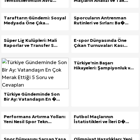
Temsilcilerimizin Avru...
Maçların Analizi ve Tak...
Taraftarın Gündemi: Sosyal
Sporcuların Antrenman
Medyada Öne Çıka...
Rutinleri ve Sırları: Ba�...
Süper Lig Kulüpleri: Mali
E-spor Dünyasında Öne
Raporlar ve Transfer S...
Çıkan Turnuvalar: Kası...
Türkiye’nin Başarı
Hikayeleri: Şampiyonluk v...
Türkiye Gündeminde Son
Bir Ay: Vatandaşın En �...
Performans Artırma Yolları:
Futbol Maçlarının
Yeni Nesil Spor Tekn...
İstatistikleri ve İleri D�...
Spor Dünyasını Sarsan Yasa
Olimpiyat Hazırlıkları: Yeni