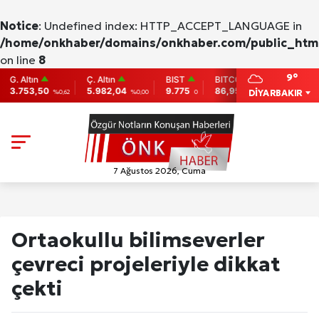
Notice
: Undefined index: HTTP_ACCEPT_LANGUAGE in
/home/onkhaber/domains/onkhaber.com/public_html
on line
8
9°
Altın
Ç. Altın
BIST
BITCOIN
ETHEREU
53,50
5.982,04
9.775
86,956.742
2,007.26
DİYARBAKIR
%0,62
%0,00
0
-0.31
7 Ağustos 2026, Cuma
Ortaokullu bilimseverler
çevreci projeleriyle dikkat
çekti