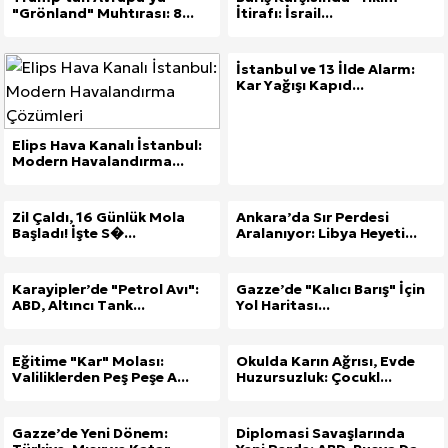
"Grönland" Muhtırası: 8...
İtirafı: İsrail...
İstanbul ve 13 İlde Alarm:
Kar Yağışı Kapıd...
Elips Hava Kanalı İstanbul:
Modern Havalandırma...
Zil Çaldı, 16 Günlük Mola
Ankara’da Sır Perdesi
Başladı! İşte S�...
Aralanıyor: Libya Heyeti...
Karayipler’de "Petrol Avı":
Gazze’de "Kalıcı Barış" İçin
ABD, Altıncı Tank...
Yol Haritası...
Eğitime "Kar" Molası:
Okulda Karın Ağrısı, Evde
Valiliklerden Peş Peşe A...
Huzursuzluk: Çocukl...
Gazze’de Yeni Dönem:
Diplomasi Savaşlarında