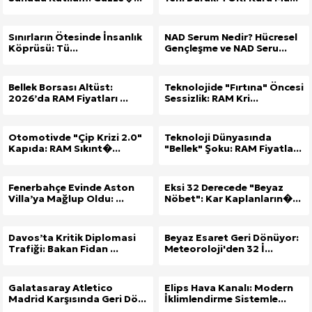
Sınırların Ötesinde İnsanlık
NAD Serum Nedir? Hücresel
Köprüsü: Tü...
Gençleşme ve NAD Seru...
Bellek Borsası Altüst:
Teknolojide "Fırtına" Öncesi
2026’da RAM Fiyatları ...
Sessizlik: RAM Kri...
Otomotivde "Çip Krizi 2.0"
Teknoloji Dünyasında
Kapıda: RAM Sıkınt�...
"Bellek" Şoku: RAM Fiyatla...
Fenerbahçe Evinde Aston
Eksi 32 Derecede "Beyaz
Villa’ya Mağlup Oldu: ...
Nöbet": Kar Kaplanların�...
Davos’ta Kritik Diplomasi
Beyaz Esaret Geri Dönüyor:
Trafiği: Bakan Fidan ...
Meteoroloji'den 32 İ...
Galatasaray Atletico
Elips Hava Kanalı: Modern
Madrid Karşısında Geri Dö...
İklimlendirme Sistemle...