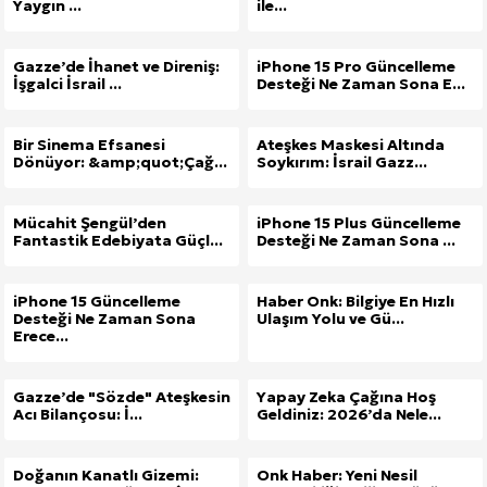
Yaygın ...
ile...
Gazze’de İhanet ve Direniş:
iPhone 15 Pro Güncelleme
İşgalci İsrail ...
Desteği Ne Zaman Sona E...
Bir Sinema Efsanesi
Ateşkes Maskesi Altında
Dönüyor: &amp;quot;Çağ...
Soykırım: İsrail Gazz...
Mücahit Şengül’den
iPhone 15 Plus Güncelleme
Fantastik Edebiyata Güçl...
Desteği Ne Zaman Sona ...
iPhone 15 Güncelleme
Haber Onk: Bilgiye En Hızlı
Desteği Ne Zaman Sona
Ulaşım Yolu ve Gü...
Erece...
Gazze’de "Sözde" Ateşkesin
Yapay Zeka Çağına Hoş
Acı Bilançosu: İ...
Geldiniz: 2026’da Nele...
Doğanın Kanatlı Gizemi:
Onk Haber: Yeni Nesil