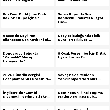
Baskınları: İşgal Kı...
Bilim İnsanlarına ...
Dev Final Bu Akşam: Ezeli
Süper Kupa'da Dev
Rakipler Kupa İçin Sa...
Randevu: Transfer Rüzgarı
Ese...
Gazze’de Soykırım
Uzay Yolculuğunda Fizik
Bilançosu: Can Kaybı 71 Bi...
Kuralları Yıkılıyor: ...
Dondurucu Soğukta
8 Ocak Perşembe İçin Kritik
"Karanlık" Mesaj:
Uyarı: Lodos Fırt...
Ukrayna'da 1...
2026 Gümrük Vergisi
Savaşın Sesi Yeniden
Hesaplama: 30 Euro Sınırı...
Yankılanıyor: Norfolk’t...
İngiltere’de "Zombi
Dominonun İkinci Taşı mı?
Kıyameti": Verimsiz Şirke...
Maduro Sonrası Küb...
Site İçi (On-Page) SEO Hizmeti: Web Sitenizin Gör