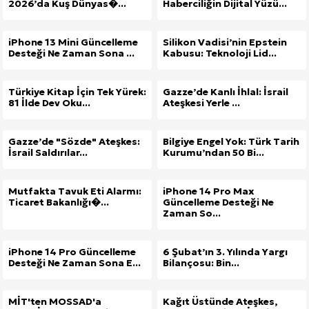
2026’da Kuş Dünyas�...
Haberciliğin Dijital Yüzü...
iPhone 13 Mini Güncelleme
Silikon Vadisi’nin Epstein
Desteği Ne Zaman Sona ...
Kabusu: Teknoloji Lid...
Türkiye Kitap İçin Tek Yürek:
Gazze’de Kanlı İhlal: İsrail
81 İlde Dev Oku...
Ateşkesi Yerle ...
Gazze’de "Sözde" Ateşkes:
Bilgiye Engel Yok: Türk Tarih
İsrail Saldırılar...
Kurumu’ndan 50 Bi...
Mutfakta Tavuk Eti Alarmı:
iPhone 14 Pro Max
Ticaret Bakanlığı�...
Güncelleme Desteği Ne
Zaman So...
iPhone 14 Pro Güncelleme
6 Şubat’ın 3. Yılında Yargı
Desteği Ne Zaman Sona E...
Bilançosu: Bin...
MİT'ten MOSSAD'a
Kağıt Üstünde Ateşkes,