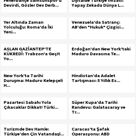
Fenerbahçe Samsunspor'u
Dijitalde Türkiye İmzası:
Devirdi, Gözler Dev Derb...
Yapay Zekada Dünya L...
Kuzu Fileto Seçimi ve Pişirme Önerileri: Yumuşak D
Yer Altında Zaman
Venezuela’da Satranç:
Dar Tavanlı Alanlar İçin Oval Hava Kanalı Avantajları
Yolculuğu: Roma’da İki
AB’den "Hukuk" Çizgisi...
Yeni...
ASLAN GAZİANTEP'TE
Erdoğan’dan New York’taki
KÜKREDİ: Trabzon'a Geçit
Maduro Davasına Te...
Yo...
New York’ta Tarihi
Hindistan’da Adalet
Duruşma: Maduro Kelepçeli
Tartışması: 5 Yıllık Es...
H...
Pazartesi Sabahı Yola
Süper Kupa’da Tarihi
Çıkacaklar Dikkat! Türki...
Randevu: Galatasaray ve
Tr...
Turizmde Dev Hamle:
Caracas’ta Şafak
Türkiye’den Çin Vatandaşl...
Operasyonu: ABD