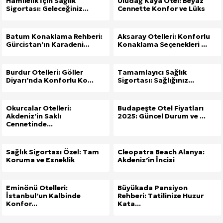
Hamilelik İçin Sağlık
Uludağ Kaya Otel: Beyaz
Sigortası: Geleceğiniz...
Cennette Konfor ve Lüks
Batum Konaklama Rehberi:
Aksaray Otelleri: Konforlu
Gürcistan’ın Karadeni...
Konaklama Seçenekleri ...
Burdur Otelleri: Göller
Tamamlayıcı Sağlık
Diyarı’nda Konforlu Ko...
Sigortası: Sağlığınız...
Okurcalar Otelleri:
Budapeşte Otel Fiyatları
Akdeniz’in Saklı
2025: Güncel Durum ve ...
Cennetinde...
Sağlık Sigortası Özel: Tam
Cleopatra Beach Alanya:
Koruma ve Esneklik
Akdeniz’in İncisi
Eminönü Otelleri:
Büyükada Pansiyon
İstanbul’un Kalbinde
Rehberi: Tatilinize Huzur
Konfor...
Kata...