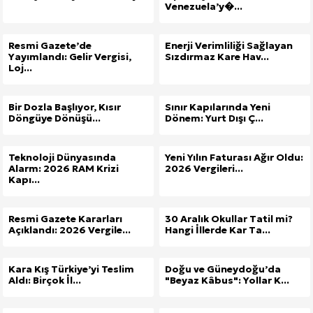
Venezuela’y�...
Resmi Gazete’de
Enerji Verimliliği Sağlayan
Yayımlandı: Gelir Vergisi,
Sızdırmaz Kare Hav...
Loj...
Bir Dozla Başlıyor, Kısır
Sınır Kapılarında Yeni
Döngüye Dönüşü...
Dönem: Yurt Dışı Ç...
Teknoloji Dünyasında
Yeni Yılın Faturası Ağır Oldu:
Alarm: 2026 RAM Krizi
2026 Vergileri...
Kapı...
Resmi Gazete Kararları
30 Aralık Okullar Tatil mi?
Açıklandı: 2026 Vergile...
Hangi İllerde Kar Ta...
Kara Kış Türkiye’yi Teslim
Doğu ve Güneydoğu’da
Aldı: Birçok İl...
"Beyaz Kâbus": Yollar K...