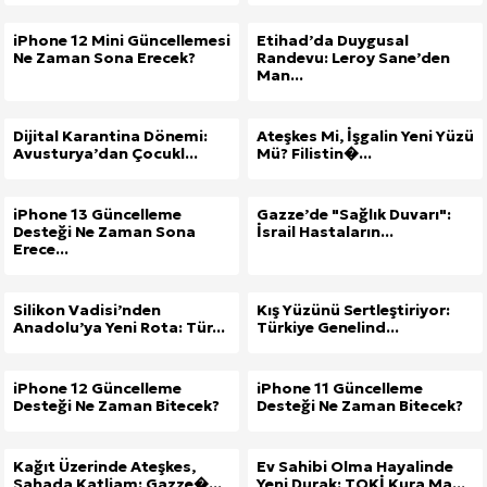
iPhone 12 Mini Güncellemesi
Etihad’da Duygusal
Ne Zaman Sona Erecek?
Randevu: Leroy Sane’den
Man...
Dijital Karantina Dönemi:
Ateşkes Mi, İşgalin Yeni Yüzü
Avusturya’dan Çocukl...
Mü? Filistin�...
iPhone 13 Güncelleme
Gazze’de "Sağlık Duvarı":
Desteği Ne Zaman Sona
İsrail Hastaların...
Erece...
Silikon Vadisi’nden
Kış Yüzünü Sertleştiriyor:
Anadolu’ya Yeni Rota: Tür...
Türkiye Genelind...
iPhone 12 Güncelleme
iPhone 11 Güncelleme
Desteği Ne Zaman Bitecek?
Desteği Ne Zaman Bitecek?
Kağıt Üzerinde Ateşkes,
Ev Sahibi Olma Hayalinde
Sahada Katliam: Gazze�...
Yeni Durak: TOKİ Kura Ma...