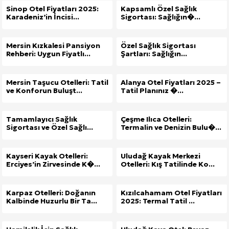
Sinop Otel Fiyatları 2025:
Kapsamlı Özel Sağlık
Karadeniz’in İncisi...
Sigortası: Sağlığın�...
Mersin Kızkalesi Pansiyon
Özel Sağlık Sigortası
Rehberi: Uygun Fiyatlı...
Şartları: Sağlığın...
Mersin Taşucu Otelleri: Tatil
Alanya Otel Fiyatları 2025 –
ve Konforun Buluşt...
Tatil Planınız �...
Tamamlayıcı Sağlık
Çeşme Ilıca Otelleri:
Sigortası ve Özel Sağlı...
Termalin ve Denizin Bulu�...
Kayseri Kayak Otelleri:
Uludağ Kayak Merkezi
Erciyes’in Zirvesinde K�...
Otelleri: Kış Tatilinde Ko...
Karpaz Otelleri: Doğanın
Kızılcahamam Otel Fiyatları
Kalbinde Huzurlu Bir Ta...
2025: Termal Tatil ...