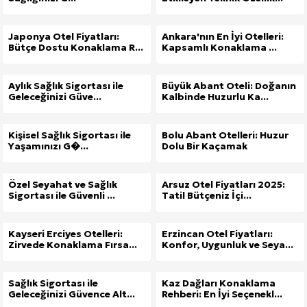
Japonya Otel Fiyatları:
Ankara'nın En İyi Otelleri:
Bütçe Dostu Konaklama R...
Kapsamlı Konaklama ...
Aylık Sağlık Sigortası ile
Büyük Abant Oteli: Doğanın
Geleceğinizi Güve...
Kalbinde Huzurlu Ka...
Kişisel Sağlık Sigortası ile
Bolu Abant Otelleri: Huzur
Yaşamınızı G�...
Dolu Bir Kaçamak
Özel Seyahat ve Sağlık
Arsuz Otel Fiyatları 2025:
Sigortası ile Güvenli ...
Tatil Bütçeniz İçi...
Kayseri Erciyes Otelleri:
Erzincan Otel Fiyatları:
Zirvede Konaklama Fırsa...
Konfor, Uygunluk ve Seya...
Sağlık Sigortası ile
Kaz Dağları Konaklama
Geleceğinizi Güvence Alt...
Rehberi: En İyi Seçenekl...