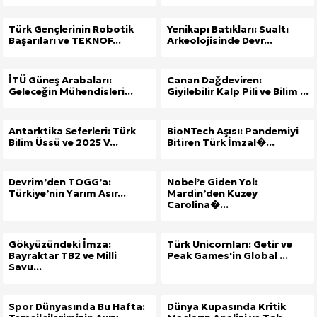
Türk Gençlerinin Robotik
Yenikapı Batıkları: Sualtı
Başarıları ve TEKNOF...
Arkeolojisinde Devr...
İTÜ Güneş Arabaları:
Canan Dağdeviren:
Geleceğin Mühendisleri...
Giyilebilir Kalp Pili ve Bilim ...
Antarktika Seferleri: Türk
BioNTech Aşısı: Pandemiyi
Bilim Üssü ve 2025 V...
Bitiren Türk İmzal�...
Devrim’den TOGG’a:
Nobel’e Giden Yol:
Türkiye’nin Yarım Asır...
Mardin’den Kuzey
Carolina�...
Gökyüzündeki İmza:
Türk Unicornları: Getir ve
Bayraktar TB2 ve Milli
Peak Games'in Global ...
Savu...
Spor Dünyasında Bu Hafta:
Dünya Kupasında Kritik