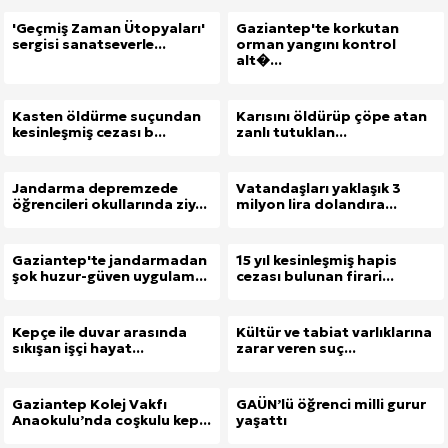
'Geçmiş Zaman Ütopyaları'
Gaziantep'te korkutan
sergisi sanatseverle...
orman yangını kontrol
Site İçi (On-Page) SEO Hizmeti: Web Sitenizin Gör
alt�...
Kuzu Fileto Seçimi ve Pişirme Önerileri: Yumuşak D
Kasten öldürme suçundan
Karısını öldürüp çöpe atan
kesinleşmiş cezası b...
zanlı tutuklan...
Dar Tavanlı Alanlar İçin Oval Hava Kanalı Avantajları
Jandarma depremzede
Vatandaşları yaklaşık 3
öğrencileri okullarında ziy...
milyon lira dolandıra...
Gaziantep'te jandarmadan
15 yıl kesinleşmiş hapis
şok huzur-güven uygulam...
cezası bulunan firari...
Kepçe ile duvar arasında
Kültür ve tabiat varlıklarına
sıkışan işçi hayat...
zarar veren suç...
Gaziantep Kolej Vakfı
GAÜN’lü öğrenci milli gurur
Anaokulu’nda coşkulu kep...
yaşattı