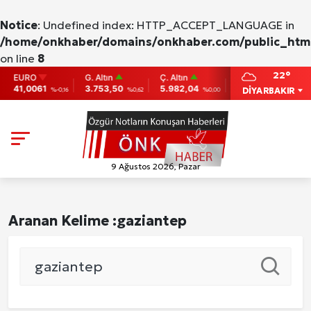
Notice
: Undefined index: HTTP_ACCEPT_LANGUAGE in
/home/onkhaber/domains/onkhaber.com/public_html
on line
8
22°
EURO
G. Altın
Ç. Altın
BIST
BITCOI
41,0061
3.753,50
5.982,04
9.775
86,956
DİYARBAKIR
%-0,16
%0,62
%0,00
0
9 Ağustos 2026, Pazar
Aranan Kelime :
gaziantep