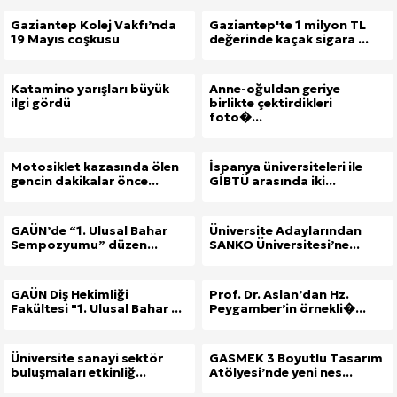
Gaziantep Kolej Vakfı’nda
Gaziantep'te 1 milyon TL
19 Mayıs coşkusu
değerinde kaçak sigara ...
Katamino yarışları büyük
Anne-oğuldan geriye
ilgi gördü
birlikte çektirdikleri
foto�...
Motosiklet kazasında ölen
İspanya üniversiteleri ile
gencin dakikalar önce...
GİBTÜ arasında iki...
GAÜN’de “1. Ulusal Bahar
Üniversite Adaylarından
Sempozyumu” düzen...
SANKO Üniversitesi’ne...
GAÜN Diş Hekimliği
Prof. Dr. Aslan’dan Hz.
Fakültesi "1. Ulusal Bahar ...
Peygamber’in örnekli�...
Üniversite sanayi sektör
GASMEK 3 Boyutlu Tasarım
buluşmaları etkinliğ...
Atölyesi’nde yeni nes...