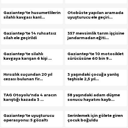
Gaziantep'te husumetlilerin
Otobüste yapılan aramada
silahlı kavgası kanl...
uyuşturucu ele geçiri...
Gaziantep’te 14 ruhsatsız
357 mevsimlik tarım işçisine
silah ele geçirildi
jandarmadan eğiti...
Gaziantep’te silahlı
Gaziantep'te 10 motosiklet
kavgaya karışan 6 kişi ...
sürücüsüne 60 bin 9...
Hırsızlık suçundan 20 yıl
3 yaşındaki çocuğa yanlış
cezası bulunan fir...
teşhisle 2,5 yıl...
TAG Otoyolu'nda 4 aracın
58 yaşındaki adam düşme
karıştığı kazada 3 ...
sonucu hayatını kayb...
Gaziantep’te uyuşturucu
Serinlemek için gölete giren
operasyonu: 5 gözaltı
çocuk boğuldu