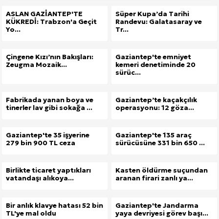
ASLAN GAZİANTEP'TE
Süper Kupa’da Tarihi
KÜKREDİ: Trabzon'a Geçit
Randevu: Galatasaray ve
Yo...
Tr...
Çingene Kızı’nın Bakışları:
Gaziantep'te emniyet
Zeugma Mozaik...
kemeri denetiminde 20
sürüc...
Fabrikada yanan boya ve
Gaziantep’te kaçakçılık
tinerler lav gibi sokağa ...
operasyonu: 12 göza...
Gaziantep'te 35 işyerine
Gaziantep'te 135 araç
279 bin 900 TL ceza
sürücüsüne 331 bin 650 ...
Birlikte ticaret yaptıkları
Kasten öldürme suçundan
vatandaşı alıkoya...
aranan firari zanlı ya...
Bir anlık klavye hatası 52 bin
Gaziantep'te Jandarma
TL'ye mal oldu
yaya devriyesi görev başı...