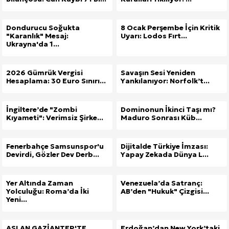
Dondurucu Soğukta
8 Ocak Perşembe İçin Kritik
"Karanlık" Mesaj:
Uyarı: Lodos Fırt...
Ukrayna'da 1...
2026 Gümrük Vergisi
Savaşın Sesi Yeniden
Hesaplama: 30 Euro Sınırı...
Yankılanıyor: Norfolk’t...
İngiltere’de "Zombi
Dominonun İkinci Taşı mı?
Kıyameti": Verimsiz Şirke...
Maduro Sonrası Küb...
Fenerbahçe Samsunspor'u
Dijitalde Türkiye İmzası:
Devirdi, Gözler Dev Derb...
Yapay Zekada Dünya L...
Yer Altında Zaman
Venezuela’da Satranç:
Yolculuğu: Roma’da İki
AB’den "Hukuk" Çizgisi...
Yeni...
ASLAN GAZİANTEP'TE
Erdoğan’dan New York’taki