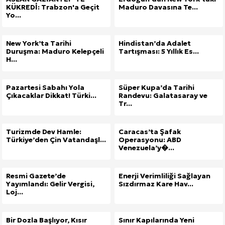
KÜKREDİ: Trabzon'a Geçit
Maduro Davasına Te...
Yo...
New York’ta Tarihi
Hindistan’da Adalet
Duruşma: Maduro Kelepçeli
Tartışması: 5 Yıllık Es...
H...
Pazartesi Sabahı Yola
Süper Kupa’da Tarihi
Çıkacaklar Dikkat! Türki...
Randevu: Galatasaray ve
Tr...
Turizmde Dev Hamle:
Caracas’ta Şafak
Türkiye’den Çin Vatandaşl...
Operasyonu: ABD
Venezuela’y�...
Resmi Gazete’de
Enerji Verimliliği Sağlayan
Yayımlandı: Gelir Vergisi,
Sızdırmaz Kare Hav...
Loj...
Bir Dozla Başlıyor, Kısır
Sınır Kapılarında Yeni