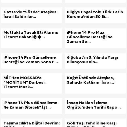
Gazze’de "Sözde" Ateşkes:
Bilgiye Engel Yok: Türk Tarih
İsrail Saldırılar...
Kurumu’ndan 50 Bi...
Mutfakta Tavuk Eti Alarmı:
iPhone 14 Pro Max
Ticaret Bakanlığı�...
Güncelleme Desteği Ne
Zaman So...
iPhone 14 Pro Güncelleme
6 Şubat’ın 3. Yılında Yargı
Desteği Ne Zaman Sona E...
Bilançosu: Bin...
MİT'ten MOSSAD'a
Kağıt Üstünde Ateşkes,
"MONİTUM" Darbesi:
Sahada Katliam: İsrai...
Ticaret Mask...
iPhone 14 Plus Güncelleme
İnsan Hakları İzleme
Ne Zaman Bitecek? İşt...
Örgütü'nden Tarihi Rapo...
Site İçi (On-Page) SEO Hizmeti: Web Sitenizin Gör
Taşımacılıkta Dijital Devrim:
Gök Taşı Tehdidine Karşı