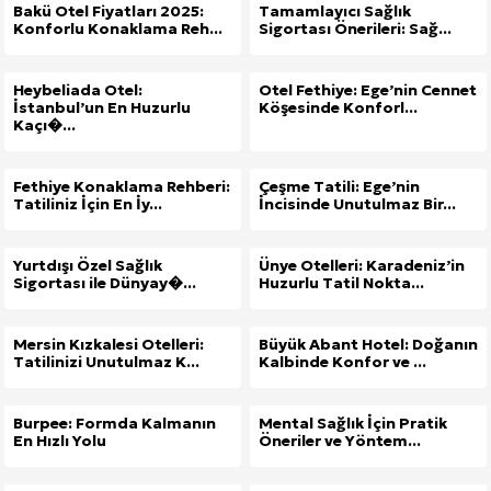
Bakü Otel Fiyatları 2025:
Tamamlayıcı Sağlık
Konforlu Konaklama Reh...
Sigortası Önerileri: Sağ...
Heybeliada Otel:
Otel Fethiye: Ege’nin Cennet
İstanbul’un En Huzurlu
Köşesinde Konforl...
Kaçı�...
Fethiye Konaklama Rehberi:
Çeşme Tatili: Ege’nin
Tatiliniz İçin En İy...
İncisinde Unutulmaz Bir...
Yurtdışı Özel Sağlık
Ünye Otelleri: Karadeniz’in
Sigortası ile Dünyay�...
Huzurlu Tatil Nokta...
Mersin Kızkalesi Otelleri:
Büyük Abant Hotel: Doğanın
Tatilinizi Unutulmaz K...
Kalbinde Konfor ve ...
Burpee: Formda Kalmanın
Mental Sağlık İçin Pratik
En Hızlı Yolu
Öneriler ve Yöntem...