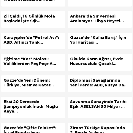
Zil Çaldı, 16 Günlük Mola
Ankara’da Sır Perdesi
Başladı! İşte S�...
Aralanıyor: Libya Heyeti...
Karayipler’de "Petrol Avı":
Gazze’de "Kalıcı Barış" İçin
ABD, Altıncı Tank...
Yol Haritası...
Eğitime "Kar" Molası:
Okulda Karın Ağrısı, Evde
Valiliklerden Peş Peşe A...
Huzursuzluk: Çocukl...
Gazze’de Yeni Dönem:
Diplomasi Savaşlarında
Türkiye, Mısır ve Katar...
Yeni Perde: ABD, Rusya Da...
Eksi 20 Derecede
Savunma Sanayinde Tarihi
Şampiyonluk İnadı: Muşlu
Eşik: ASELSAN 30 Milyar ...
Kaya...
Gazze’de "Çifte Felaket":
Ziraat Türkiye Kupası’nda
İsrail Bombalıyor, ...
2. Perde Açılıyor...