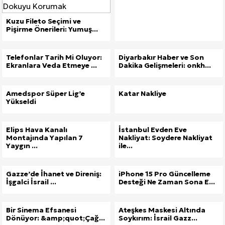
Kuzu Fileto Seçimi ve
Pişirme Önerileri: Yumuş...
Telefonlar Tarih Mi Oluyor:
Diyarbakır Haber ve Son
Ekranlara Veda Etmeye ...
Dakika Gelişmeleri: onkh...
Amedspor Süper Lig’e
Katar Nakliye
Yükseldi
Elips Hava Kanalı
İstanbul Evden Eve
Montajında Yapılan 7
Nakliyat: Soydere Nakliyat
Yaygın ...
ile...
Gazze’de İhanet ve Direniş:
iPhone 15 Pro Güncelleme
İşgalci İsrail ...
Desteği Ne Zaman Sona E...
Bir Sinema Efsanesi
Ateşkes Maskesi Altında
Dönüyor: &amp;quot;Çağ...
Soykırım: İsrail Gazz...