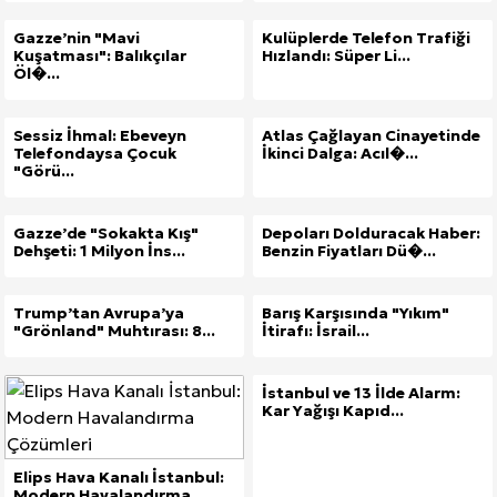
Gazze’nin "Mavi
Kulüplerde Telefon Trafiği
Kuşatması": Balıkçılar
Hızlandı: Süper Li...
Öl�...
Sessiz İhmal: Ebeveyn
Atlas Çağlayan Cinayetinde
Telefondaysa Çocuk
İkinci Dalga: Acıl�...
"Görü...
Gazze’de "Sokakta Kış"
Depoları Dolduracak Haber:
Dehşeti: 1 Milyon İns...
Benzin Fiyatları Dü�...
Trump’tan Avrupa’ya
Barış Karşısında "Yıkım"
"Grönland" Muhtırası: 8...
İtirafı: İsrail...
İstanbul ve 13 İlde Alarm:
Kar Yağışı Kapıd...
Elips Hava Kanalı İstanbul:
Modern Havalandırma...