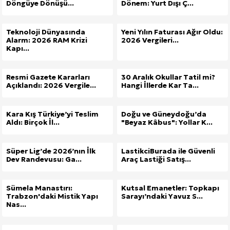
Döngüye Dönüşü...
Dönem: Yurt Dışı Ç...
Teknoloji Dünyasında
Yeni Yılın Faturası Ağır Oldu:
Alarm: 2026 RAM Krizi
2026 Vergileri...
Kapı...
Resmi Gazete Kararları
30 Aralık Okullar Tatil mi?
Açıklandı: 2026 Vergile...
Hangi İllerde Kar Ta...
Kara Kış Türkiye’yi Teslim
Doğu ve Güneydoğu’da
Aldı: Birçok İl...
"Beyaz Kâbus": Yollar K...
Süper Lig’de 2026’nın İlk
LastikciBurada ile Güvenli
Dev Randevusu: Ga...
Araç Lastiği Satış...
Sümela Manastırı:
Kutsal Emanetler: Topkapı
Trabzon'daki Mistik Yapı
Sarayı’ndaki Yavuz S...
Nas...