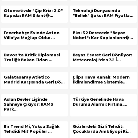
Otomotivde "Çip Krizi 2.0"
Teknoloji Dünyasında
Kapıda: RAM Sıkınt�...
"Bellek" Şoku: RAM Fiyatla...
Fenerbahçe Evinde Aston
Eksi 32 Derecede "Beyaz
Villa’ya Mağlup Oldu: ...
Nöbet": Kar Kaplanların�...
Davos’ta Kritik Diplomasi
Beyaz Esaret Geri Dönüyor:
Trafiği: Bakan Fidan ...
Meteoroloji'den 32 İ...
Galatasaray Atletico
Elips Hava Kanalı: Modern
Madrid Karşısında Geri Dö...
İklimlendirme Sistemle...
Aslan Devler Liginde
Türkiye Genelinde Hava
Sahneye Çıkıyor: RAMS
Durumu Alarmı: Fırtına,...
Park...
Bir Trend Mi, Yoksa Sağlık
Gözlerdeki Gizli Tehdit:
Tehdidi Mi? Popüler ...
Çocuklarda Ambliyopi Ri...