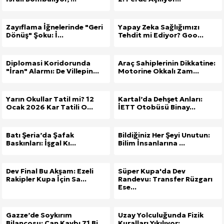
Zayıflama İğnelerinde "Geri
Yapay Zeka Sağlığımızı
Dönüş" Şoku: İ...
Tehdit mi Ediyor? Goo...
Diplomasi Koridorunda
Araç Sahiplerinin Dikkatine:
"İran" Alarmı: De Villepin...
Motorine Okkalı Zam...
Yarın Okullar Tatil mi? 12
Kartal’da Dehşet Anları:
Ocak 2026 Kar Tatili O...
İETT Otobüsü Binay...
Batı Şeria’da Şafak
Bildiğiniz Her Şeyi Unutun:
Baskınları: İşgal Kı...
Bilim İnsanlarına ...
Dev Final Bu Akşam: Ezeli
Süper Kupa'da Dev
Rakipler Kupa İçin Sa...
Randevu: Transfer Rüzgarı
Ese...
Gazze’de Soykırım
Uzay Yolculuğunda Fizik
Bilançosu: Can Kaybı 71 Bi...
Kuralları Yıkılıyor: ...