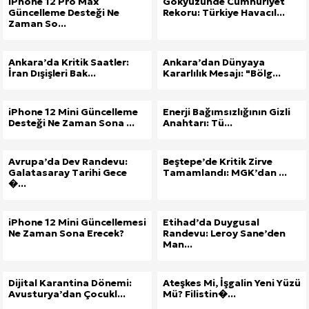
iPhone 12 Pro Max
Gökyüzünde Cumhuriyet
Güncelleme Desteği Ne
Rekoru: Türkiye Havacıl...
Zaman So...
Ankara’da Kritik Saatler:
Ankara’dan Dünyaya
İran Dışişleri Bak...
Kararlılık Mesajı: "Bölg...
iPhone 12 Mini Güncelleme
Enerji Bağımsızlığının Gizli
Desteği Ne Zaman Sona ...
Anahtarı: Tü...
Avrupa’da Dev Randevu:
Beştepe’de Kritik Zirve
Galatasaray Tarihi Gece
Tamamlandı: MGK’dan ...
�...
iPhone 12 Mini Güncellemesi
Etihad’da Duygusal
Ne Zaman Sona Erecek?
Randevu: Leroy Sane’den
Man...
Dijital Karantina Dönemi:
Ateşkes Mi, İşgalin Yeni Yüzü
Avusturya’dan Çocukl...
Mü? Filistin�...