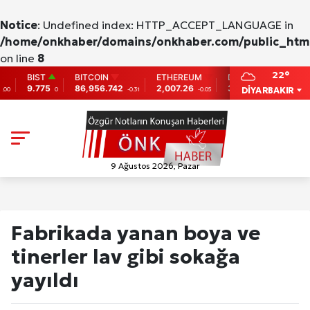
Notice
: Undefined index: HTTP_ACCEPT_LANGUAGE in
/home/onkhaber/domains/onkhaber.com/public_html
on line
8
22°
ST
BITCOIN
ETHEREUM
DOLAR
EURO
775
86,956.742
2,007.26
38,0138
41,0061
DİYARBAKIR
0
-0.31
-0.05
%0,15
%-0,
9 Ağustos 2026, Pazar
Fabrikada yanan boya ve
tinerler lav gibi sokağa
yayıldı