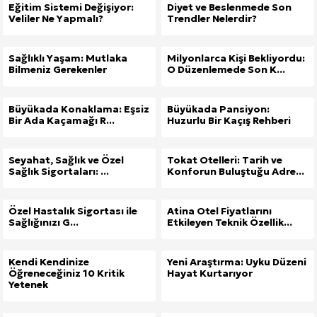
Eğitim Sistemi Değişiyor:
Diyet ve Beslenmede Son
Veliler Ne Yapmalı?
Trendler Nelerdir?
Sağlıklı Yaşam: Mutlaka
Milyonlarca Kişi Bekliyordu:
Bilmeniz Gerekenler
O Düzenlemede Son K...
Büyükada Konaklama: Eşsiz
Büyükada Pansiyon:
Bir Ada Kaçamağı R...
Huzurlu Bir Kaçış Rehberi
Seyahat, Sağlık ve Özel
Tokat Otelleri: Tarih ve
Sağlık Sigortaları: ...
Konforun Buluştuğu Adre...
Özel Hastalık Sigortası ile
Atina Otel Fiyatlarını
Sağlığınızı G...
Etkileyen Teknik Özellik...
Kendi Kendinize
Yeni Araştırma: Uyku Düzeni
Öğreneceğiniz 10 Kritik
Hayat Kurtarıyor
Yetenek