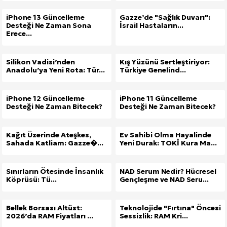
iPhone 13 Güncelleme
Gazze’de "Sağlık Duvarı":
Desteği Ne Zaman Sona
İsrail Hastaların...
Erece...
Silikon Vadisi’nden
Kış Yüzünü Sertleştiriyor:
Anadolu’ya Yeni Rota: Tür...
Türkiye Genelind...
iPhone 12 Güncelleme
iPhone 11 Güncelleme
Desteği Ne Zaman Bitecek?
Desteği Ne Zaman Bitecek?
Kağıt Üzerinde Ateşkes,
Ev Sahibi Olma Hayalinde
Sahada Katliam: Gazze�...
Yeni Durak: TOKİ Kura Ma...
Sınırların Ötesinde İnsanlık
NAD Serum Nedir? Hücresel
Köprüsü: Tü...
Gençleşme ve NAD Seru...
Bellek Borsası Altüst:
Teknolojide "Fırtına" Öncesi
2026’da RAM Fiyatları ...
Sessizlik: RAM Kri...