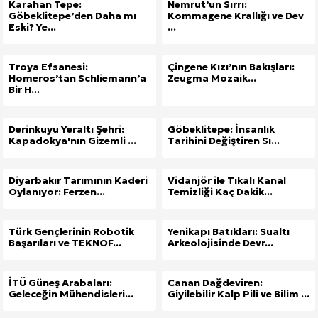
Karahan Tepe:
Nemrut’un Sırrı:
Göbeklitepe’den Daha mı
Kommagene Krallığı ve Dev
Eski? Ye...
...
Troya Efsanesi:
Çingene Kızı’nın Bakışları:
Homeros’tan Schliemann’a
Zeugma Mozaik...
Bir H...
Derinkuyu Yeraltı Şehri:
Göbeklitepe: İnsanlık
Kapadokya'nın Gizemli ...
Tarihini Değiştiren Sı...
Diyarbakır Tarımının Kaderi
Vidanjör ile Tıkalı Kanal
Oylanıyor: Ferzen...
Temizliği Kaç Dakik...
Türk Gençlerinin Robotik
Yenikapı Batıkları: Sualtı
Başarıları ve TEKNOF...
Arkeolojisinde Devr...
İTÜ Güneş Arabaları:
Canan Dağdeviren:
Geleceğin Mühendisleri...
Giyilebilir Kalp Pili ve Bilim ...