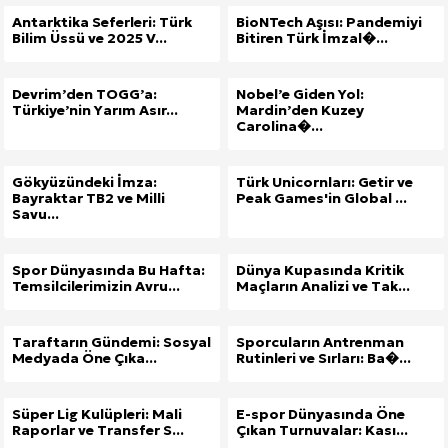
Antarktika Seferleri: Türk
BioNTech Aşısı: Pandemiyi
Bilim Üssü ve 2025 V...
Bitiren Türk İmzal�...
Devrim’den TOGG’a:
Nobel’e Giden Yol:
Türkiye’nin Yarım Asır...
Mardin’den Kuzey
Carolina�...
Gökyüzündeki İmza:
Türk Unicornları: Getir ve
Bayraktar TB2 ve Milli
Peak Games'in Global ...
Savu...
Spor Dünyasında Bu Hafta:
Dünya Kupasında Kritik
Temsilcilerimizin Avru...
Maçların Analizi ve Tak...
Taraftarın Gündemi: Sosyal
Sporcuların Antrenman
Medyada Öne Çıka...
Rutinleri ve Sırları: Ba�...
Süper Lig Kulüpleri: Mali
E-spor Dünyasında Öne
Raporlar ve Transfer S...
Çıkan Turnuvalar: Kası...