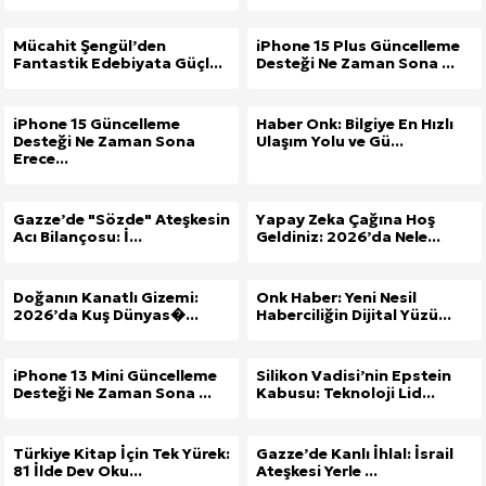
Mücahit Şengül’den
iPhone 15 Plus Güncelleme
Fantastik Edebiyata Güçl...
Desteği Ne Zaman Sona ...
iPhone 15 Güncelleme
Haber Onk: Bilgiye En Hızlı
Desteği Ne Zaman Sona
Ulaşım Yolu ve Gü...
Erece...
Gazze’de "Sözde" Ateşkesin
Yapay Zeka Çağına Hoş
Acı Bilançosu: İ...
Geldiniz: 2026’da Nele...
Doğanın Kanatlı Gizemi:
Onk Haber: Yeni Nesil
2026’da Kuş Dünyas�...
Haberciliğin Dijital Yüzü...
iPhone 13 Mini Güncelleme
Silikon Vadisi’nin Epstein
Desteği Ne Zaman Sona ...
Kabusu: Teknoloji Lid...
Türkiye Kitap İçin Tek Yürek:
Gazze’de Kanlı İhlal: İsrail
81 İlde Dev Oku...
Ateşkesi Yerle ...