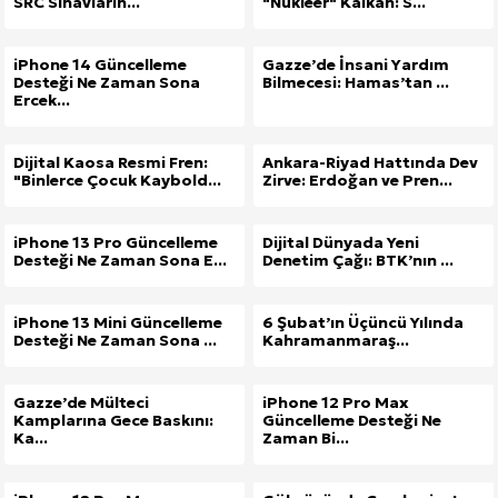
SRC Sınavların...
"Nükleer" Kalkan: S...
Kuzu Fileto Seçimi ve Pişirme Önerileri: Yumuşak D
iPhone 14 Güncelleme
Gazze’de İnsani Yardım
Desteği Ne Zaman Sona
Bilmecesi: Hamas’tan ...
Dar Tavanlı Alanlar İçin Oval Hava Kanalı Avantajları
Ercek...
Dijital Kaosa Resmi Fren:
Ankara-Riyad Hattında Dev
"Binlerce Çocuk Kaybold...
Zirve: Erdoğan ve Pren...
iPhone 13 Pro Güncelleme
Dijital Dünyada Yeni
Desteği Ne Zaman Sona E...
Denetim Çağı: BTK’nın ...
iPhone 13 Mini Güncelleme
6 Şubat’ın Üçüncü Yılında
Desteği Ne Zaman Sona ...
Kahramanmaraş...
Gazze’de Mülteci
iPhone 12 Pro Max
Kamplarına Gece Baskını:
Güncelleme Desteği Ne
Ka...
Zaman Bi...