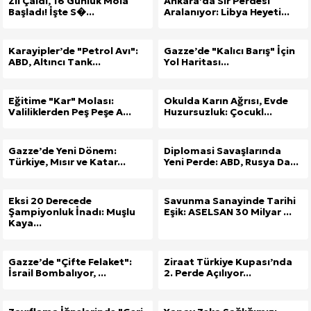
Zil Çaldı, 16 Günlük Mola
Ankara’da Sır Perdesi
Başladı! İşte S�...
Aralanıyor: Libya Heyeti...
Karayipler’de "Petrol Avı":
Gazze’de "Kalıcı Barış" İçin
ABD, Altıncı Tank...
Yol Haritası...
Eğitime "Kar" Molası:
Okulda Karın Ağrısı, Evde
Valiliklerden Peş Peşe A...
Huzursuzluk: Çocukl...
Gazze’de Yeni Dönem:
Diplomasi Savaşlarında
Türkiye, Mısır ve Katar...
Yeni Perde: ABD, Rusya Da...
Eksi 20 Derecede
Savunma Sanayinde Tarihi
Şampiyonluk İnadı: Muşlu
Eşik: ASELSAN 30 Milyar ...
Kaya...
Gazze’de "Çifte Felaket":
Ziraat Türkiye Kupası’nda
İsrail Bombalıyor, ...
2. Perde Açılıyor...