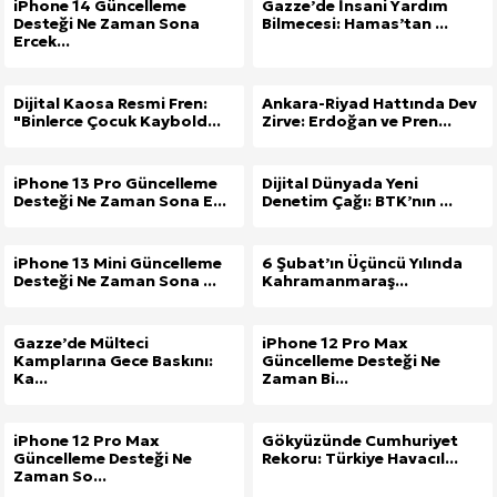
iPhone 14 Güncelleme
Gazze’de İnsani Yardım
Desteği Ne Zaman Sona
Bilmecesi: Hamas’tan ...
Ercek...
Dijital Kaosa Resmi Fren:
Ankara-Riyad Hattında Dev
"Binlerce Çocuk Kaybold...
Zirve: Erdoğan ve Pren...
iPhone 13 Pro Güncelleme
Dijital Dünyada Yeni
Desteği Ne Zaman Sona E...
Denetim Çağı: BTK’nın ...
iPhone 13 Mini Güncelleme
6 Şubat’ın Üçüncü Yılında
Desteği Ne Zaman Sona ...
Kahramanmaraş...
Gazze’de Mülteci
iPhone 12 Pro Max
Kamplarına Gece Baskını:
Güncelleme Desteği Ne
Ka...
Zaman Bi...
iPhone 12 Pro Max
Gökyüzünde Cumhuriyet
Güncelleme Desteği Ne
Rekoru: Türkiye Havacıl...
Zaman So...