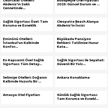
Okurcalar Otelleri:
Budapeşte Otel Fiyatları
Akdeniz’in Saklı
2025: Güncel Durum ve ...
Cennetinde...
Sağlık Sigortası Özel: Tam
Cleopatra Beach Alanya:
Koruma ve Esneklik
Akdeniz’in İncisi
Eminönü Otelleri:
Büyükada Pansiyon
İstanbul’un Kalbinde
Rehberi: Tatilinize Huzur
Konfor...
Kata...
En Kapsamlı Özel Sağlık
Sağlık Sigortası ile Seyahat:
Sigortası: Tüm Detay...
Güvenli Bir Yolc...
Selimiye Otelleri: Doğanın
Ankara Konaklama
Kalbinde Huzurlu Bir ...
Amasya Otel Fiyatları
Günlük Sağlık Sigortası:
Tam Koruma ve Esnekl...