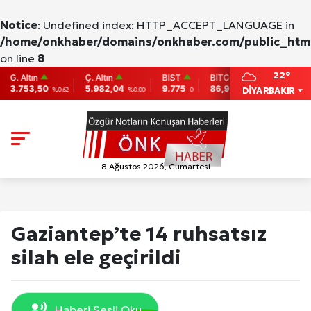
Notice
: Undefined index: HTTP_ACCEPT_LANGUAGE in
/home/onkhaber/domains/onkhaber.com/public_html
on line
8
22°
ltın
Ç. Altın
BIST
BITCOIN
ETHEREU
53,50
5.982,04
9.775
86,956.742
2,007.26
DİYARBAKIR
%0,62
%0,00
0
-0.31
-
8 Ağustos 2026, Cumartesi
Gaziantep’te 14 ruhsatsız
silah ele geçirildi
Haberi Sesli Oku