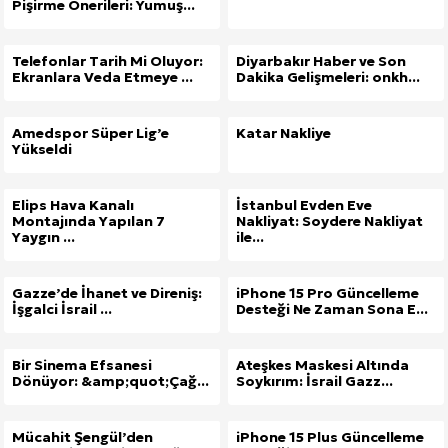
Pişirme Önerileri: Yumuş...
Telefonlar Tarih Mi Oluyor:
Diyarbakır Haber ve Son
Ekranlara Veda Etmeye ...
Dakika Gelişmeleri: onkh...
Amedspor Süper Lig’e
Katar Nakliye
Yükseldi
Elips Hava Kanalı
İstanbul Evden Eve
Montajında Yapılan 7
Nakliyat: Soydere Nakliyat
Yaygın ...
ile...
Gazze’de İhanet ve Direniş:
iPhone 15 Pro Güncelleme
İşgalci İsrail ...
Desteği Ne Zaman Sona E...
Bir Sinema Efsanesi
Ateşkes Maskesi Altında
Dönüyor: &amp;quot;Çağ...
Soykırım: İsrail Gazz...
Mücahit Şengül’den
iPhone 15 Plus Güncelleme