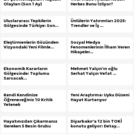
Olayları (Son 1 Ay)
Herkes Bunu İzliyor?
Uluslararası Tepkilerin
Ünlülerin Yatırımları 2025:
Gölgesinde Türkiye: Son...
Trendler ve İş ...
Eleştirmenlerin Gözünden
Sosyal Medya
Vizyondaki Yeni Filmle...
Fenomenlerinin İlham Veren
Hikayeler...
Ekonomik Kararların
Mehmet Yalçın’ın oğlu
Gölgesinde: Toplumu
Serhat Yalçın Vefat ...
Sarsacak...
Kendi Kendinize
Yeni Araştırma: Uyku Düzeni
Öğreneceğiniz 10 Kritik
Hayat Kurtarıyor
Yetenek
Hayatınızdan Çıkarmanız
Diyarbakır’a 12 bin TOKİ
Gereken 5 Besin Grubu
konutu geliyor: Detay...