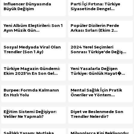
Influencer Dünyasında
Parti İçi Fırtına: Türkiye
Büyük Değişim
Siyasetinde Dengel...
Yeni Albüm Eleştirileri: Son 1
Popüler Dizilerin Perde
Ayın Müzik Gün...
Arkası Sırları (Ekim 2...
Sosyal Medyada Viral Olan
2024 Yerel Seçimleri
Trendler (Son 1 Ay)
Sonrası Türkiye'de Değiş...
Türkiye Magazin Gündemi:
Yeni Yasalarla Değişen
Ekim 2025'in En Son Gel...
Türkiye: Günlük Hayat�...
Burpee: Formda Kalmanın
Mental Sağlık İçin Pratik
En Hızlı Yolu
Öneriler ve Yöntem...
Eğitim Sistemi Değişiyor:
Diyet ve Beslenmede Son
Veliler Ne Yapmalı?
Trendler Nelerdir?
Sağlıklı Yaşam: Mutlaka
Milyonlarca Kişi Bekliyordu: