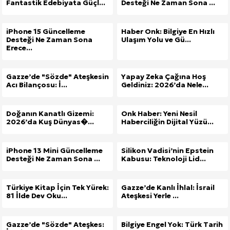
Fantastik Edebiyata Güçl...
Desteği Ne Zaman Sona ...
iPhone 15 Güncelleme
Haber Onk: Bilgiye En Hızlı
Desteği Ne Zaman Sona
Ulaşım Yolu ve Gü...
Erece...
Gazze’de "Sözde" Ateşkesin
Yapay Zeka Çağına Hoş
Acı Bilançosu: İ...
Geldiniz: 2026’da Nele...
Doğanın Kanatlı Gizemi:
Onk Haber: Yeni Nesil
2026’da Kuş Dünyas�...
Haberciliğin Dijital Yüzü...
iPhone 13 Mini Güncelleme
Silikon Vadisi’nin Epstein
Desteği Ne Zaman Sona ...
Kabusu: Teknoloji Lid...
Türkiye Kitap İçin Tek Yürek:
Gazze’de Kanlı İhlal: İsrail
81 İlde Dev Oku...
Ateşkesi Yerle ...
Gazze’de "Sözde" Ateşkes:
Bilgiye Engel Yok: Türk Tarih