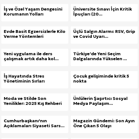
İş ve Özel Yaşam Dengesini
Üniversite Sınavı İçin Kritik
Korumanın Yolları
İpuçları (20...
Evde Basit Egzersizlerle Kilo
Üçlü Salgın Alarmı: RSV, Grip
Verme Yöntemleri
ve Covid Uyarı...
Yeni uygulama ile ders
Türkiye’de Yeni Seçim
çalışmak artık daha kol...
Dalgalarında Yükselen ...
İş Hayatında Stres
Çocuk gelişiminde kritik 5
Yönetiminin Sırları
nokta
Moda ve Stilde Son
Ünlülerin Şaşırtıcı Sosyal
Yenilikler: 2025 Kış Rehberi
Medya Paylaşım...
Cumhurbaşkanı'nın
Magazin Gündemi: Son Ayın
Açıklamaları Siyaseti Sars...
Öne Çıkan 5 Olayı