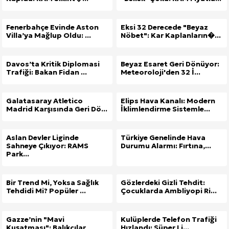
Fenerbahçe Evinde Aston
Eksi 32 Derecede "Beyaz
Villa’ya Mağlup Oldu: ...
Nöbet": Kar Kaplanların�...
Davos’ta Kritik Diplomasi
Beyaz Esaret Geri Dönüyor:
Trafiği: Bakan Fidan ...
Meteoroloji'den 32 İ...
Galatasaray Atletico
Elips Hava Kanalı: Modern
Madrid Karşısında Geri Dö...
İklimlendirme Sistemle...
Aslan Devler Liginde
Türkiye Genelinde Hava
Sahneye Çıkıyor: RAMS
Durumu Alarmı: Fırtına,...
Park...
Bir Trend Mi, Yoksa Sağlık
Gözlerdeki Gizli Tehdit:
Tehdidi Mi? Popüler ...
Çocuklarda Ambliyopi Ri...
Gazze’nin "Mavi
Kulüplerde Telefon Trafiği
Kuşatması": Balıkçılar
Hızlandı: Süper Li...