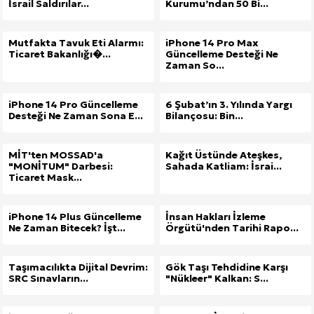
İsrail Saldırılar...
Kurumu’ndan 50 Bi...
Mutfakta Tavuk Eti Alarmı:
iPhone 14 Pro Max
Ticaret Bakanlığı�...
Güncelleme Desteği Ne
Zaman So...
iPhone 14 Pro Güncelleme
6 Şubat’ın 3. Yılında Yargı
Desteği Ne Zaman Sona E...
Bilançosu: Bin...
MİT'ten MOSSAD'a
Kağıt Üstünde Ateşkes,
"MONİTUM" Darbesi:
Sahada Katliam: İsrai...
Ticaret Mask...
iPhone 14 Plus Güncelleme
İnsan Hakları İzleme
Ne Zaman Bitecek? İşt...
Örgütü'nden Tarihi Rapo...
Taşımacılıkta Dijital Devrim:
Gök Taşı Tehdidine Karşı
SRC Sınavların...
"Nükleer" Kalkan: S...