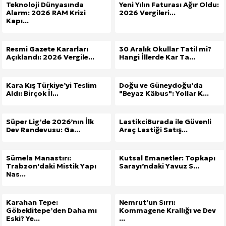
Teknoloji Dünyasında
Yeni Yılın Faturası Ağır Oldu:
Alarm: 2026 RAM Krizi
2026 Vergileri...
Kuzu Fileto Seçimi ve Pişirme Önerileri: Yumuşak D
Kapı...
Dar Tavanlı Alanlar İçin Oval Hava Kanalı Avantajları
Resmi Gazete Kararları
30 Aralık Okullar Tatil mi?
Açıklandı: 2026 Vergile...
Hangi İllerde Kar Ta...
Kara Kış Türkiye’yi Teslim
Doğu ve Güneydoğu’da
Aldı: Birçok İl...
"Beyaz Kâbus": Yollar K...
Süper Lig’de 2026’nın İlk
LastikciBurada ile Güvenli
Dev Randevusu: Ga...
Araç Lastiği Satış...
Sümela Manastırı:
Kutsal Emanetler: Topkapı
Trabzon'daki Mistik Yapı
Sarayı’ndaki Yavuz S...
Nas...
Karahan Tepe:
Nemrut’un Sırrı:
Göbeklitepe’den Daha mı
Kommagene Krallığı ve Dev
Eski? Ye...
...