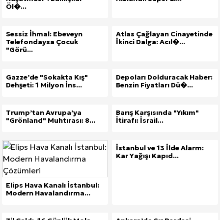
Öl�...
Sessiz İhmal: Ebeveyn
Atlas Çağlayan Cinayetinde
Telefondaysa Çocuk
İkinci Dalga: Acıl�...
"Görü...
Gazze’de "Sokakta Kış"
Depoları Dolduracak Haber:
Dehşeti: 1 Milyon İns...
Benzin Fiyatları Dü�...
Trump’tan Avrupa’ya
Barış Karşısında "Yıkım"
"Grönland" Muhtırası: 8...
İtirafı: İsrail...
İstanbul ve 13 İlde Alarm:
Kar Yağışı Kapıd...
Elips Hava Kanalı İstanbul:
Modern Havalandırma...