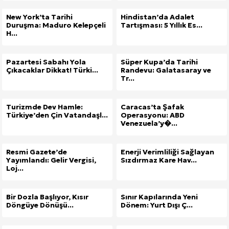
New York’ta Tarihi
Hindistan’da Adalet
Duruşma: Maduro Kelepçeli
Tartışması: 5 Yıllık Es...
H...
Pazartesi Sabahı Yola
Süper Kupa’da Tarihi
Çıkacaklar Dikkat! Türki...
Randevu: Galatasaray ve
Tr...
Turizmde Dev Hamle:
Caracas’ta Şafak
Türkiye’den Çin Vatandaşl...
Operasyonu: ABD
Venezuela’y�...
Resmi Gazete’de
Enerji Verimliliği Sağlayan
Yayımlandı: Gelir Vergisi,
Sızdırmaz Kare Hav...
Loj...
Bir Dozla Başlıyor, Kısır
Sınır Kapılarında Yeni
Döngüye Dönüşü...
Dönem: Yurt Dışı Ç...
Site İçi (On-Page) SEO Hizmeti: Web Sitenizin Gör