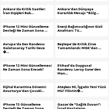
Ankara’da Kritik Saatler:
Ankara’dan Dünyaya
İran Dışişleri Bak...
Kararlılık Mesajı: "Bölg...
iPhone 12 Mini Güncelleme
Enerji Bağımsızlığının Gizli
Desteği Ne Zaman Sona ...
Anahtarı: Tü...
Avrupa’da Dev Randevu:
Beştepe’de Kritik Zirve
Galatasaray Tarihi Gece
Tamamlandı: MGK’dan ...
�...
iPhone 12 Mini Güncellemesi
Etihad’da Duygusal
Ne Zaman Sona Erecek?
Randevu: Leroy Sane’den
Man...
Dijital Karantina Dönemi:
Ateşkes Mi, İşgalin Yeni Yüzü
Avusturya’dan Çocukl...
Mü? Filistin�...
iPhone 13 Güncelleme
Gazze’de "Sağlık Duvarı":
Desteği Ne Zaman Sona
İsrail Hastaların...