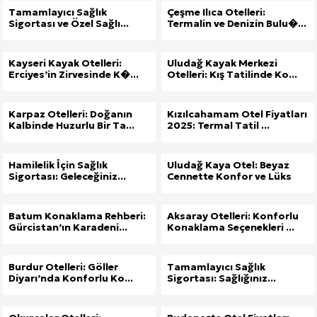
Tamamlayıcı Sağlık
Çeşme Ilıca Otelleri:
Sigortası ve Özel Sağlı...
Termalin ve Denizin Bulu�...
Kayseri Kayak Otelleri:
Uludağ Kayak Merkezi
Erciyes’in Zirvesinde K�...
Otelleri: Kış Tatilinde Ko...
Karpaz Otelleri: Doğanın
Kızılcahamam Otel Fiyatları
Kalbinde Huzurlu Bir Ta...
2025: Termal Tatil ...
Hamilelik İçin Sağlık
Uludağ Kaya Otel: Beyaz
Sigortası: Geleceğiniz...
Cennette Konfor ve Lüks
Batum Konaklama Rehberi:
Aksaray Otelleri: Konforlu
Gürcistan’ın Karadeni...
Konaklama Seçenekleri ...
Burdur Otelleri: Göller
Tamamlayıcı Sağlık
Diyarı’nda Konforlu Ko...
Sigortası: Sağlığınız...