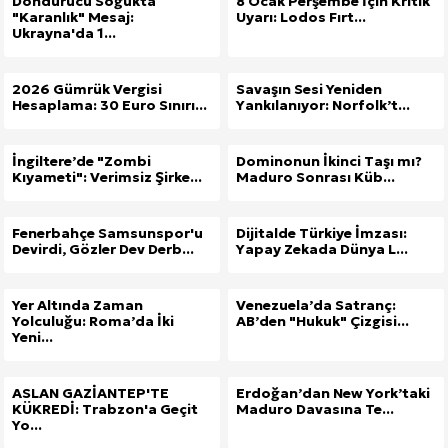
Dondurucu Soğukta
8 Ocak Perşembe İçin Kritik
"Karanlık" Mesaj:
Uyarı: Lodos Fırt...
Ukrayna'da 1...
2026 Gümrük Vergisi
Savaşın Sesi Yeniden
Hesaplama: 30 Euro Sınırı...
Yankılanıyor: Norfolk’t...
İngiltere’de "Zombi
Dominonun İkinci Taşı mı?
Kıyameti": Verimsiz Şirke...
Maduro Sonrası Küb...
Fenerbahçe Samsunspor'u
Dijitalde Türkiye İmzası:
Devirdi, Gözler Dev Derb...
Yapay Zekada Dünya L...
Yer Altında Zaman
Venezuela’da Satranç:
Yolculuğu: Roma’da İki
AB’den "Hukuk" Çizgisi...
Yeni...
ASLAN GAZİANTEP'TE
Erdoğan’dan New York’taki
KÜKREDİ: Trabzon'a Geçit
Maduro Davasına Te...
Yo...