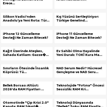
Erece...
Silikon Vadisi’nden
Kış Yüzünü Sertleştiriyor:
Anadolu’ya Yeni Rota: Tür...
Türkiye Genelind...
iPhone 12 Güncelleme
iPhone 11 Güncelleme
Desteği Ne Zaman Bitecek?
Desteği Ne Zaman Bitecek?
Kağıt Üzerinde Ateşkes,
Ev Sahibi Olma Hayalinde
Sahada Katliam: Gazze�...
Yeni Durak: TOKİ Kura Ma...
Sınırların Ötesinde İnsanlık
NAD Serum Nedir? Hücresel
Köprüsü: Tü...
Gençleşme ve NAD Seru...
Bellek Borsası Altüst:
Teknolojide "Fırtına" Öncesi
2026’da RAM Fiyatları ...
Sessizlik: RAM Kri...
Otomotivde "Çip Krizi 2.0"
Teknoloji Dünyasında
Kapıda: RAM Sıkınt�...
"Bellek" Şoku: RAM Fiyatla...