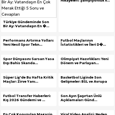
Hikayeleri: Şampiyonluk v...
Türkiye Gündeminde Son
Bir Ay: Vatandaşın En �...
Performans Artırma Yolları:
Futbol Maçlarının
Yeni Nesil Spor Tekn...
İstatistikleri ve İleri D�...
Spor Dünyasını Sarsan Yasa
Olimpiyat Hazırlıkları: Yeni
Dışı Bahis Skanda...
Dönem ve Parlayan...
Süper Lig'de Bu Hafta Kritik
Basketbol Liginde Son
Maçlar: Zirve Yanı...
Gelişmeler: BSL ve Avrupa
Futbol Transfer Haberleri:
Son Ayın Şaşırtan Ünlü
Kış 2026 Gündemi ve ...
Açıklamaları Günd...
En Çok Konuşulan Magazin
Viral Video Analizi: Neden