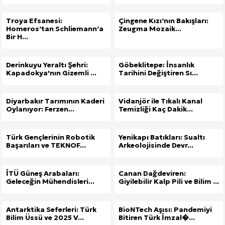
Troya Efsanesi:
Çingene Kızı’nın Bakışları:
Homeros’tan Schliemann’a
Zeugma Mozaik...
Bir H...
Derinkuyu Yeraltı Şehri:
Göbeklitepe: İnsanlık
Kapadokya'nın Gizemli ...
Tarihini Değiştiren Sı...
Diyarbakır Tarımının Kaderi
Vidanjör ile Tıkalı Kanal
Oylanıyor: Ferzen...
Temizliği Kaç Dakik...
Türk Gençlerinin Robotik
Yenikapı Batıkları: Sualtı
Başarıları ve TEKNOF...
Arkeolojisinde Devr...
İTÜ Güneş Arabaları:
Canan Dağdeviren:
Geleceğin Mühendisleri...
Giyilebilir Kalp Pili ve Bilim ...
Antarktika Seferleri: Türk
BioNTech Aşısı: Pandemiyi
Bilim Üssü ve 2025 V...
Bitiren Türk İmzal�...