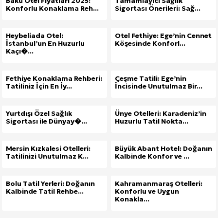
Bakü Otel Fiyatları 2025:
Tamamlayıcı Sağlık
Konforlu Konaklama Reh...
Sigortası Önerileri: Sağ...
Heybeliada Otel:
Otel Fethiye: Ege’nin Cennet
İstanbul’un En Huzurlu
Köşesinde Konforl...
Kaçı�...
Fethiye Konaklama Rehberi:
Çeşme Tatili: Ege’nin
Tatiliniz İçin En İy...
İncisinde Unutulmaz Bir...
Yurtdışı Özel Sağlık
Ünye Otelleri: Karadeniz’in
Sigortası ile Dünyay�...
Huzurlu Tatil Nokta...
Mersin Kızkalesi Otelleri:
Büyük Abant Hotel: Doğanın
Tatilinizi Unutulmaz K...
Kalbinde Konfor ve ...
Bolu Tatil Yerleri: Doğanın
Kahramanmaraş Otelleri:
Kalbinde Tatil Rehbe...
Konforlu ve Uygun
Konakla...