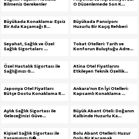
Bilmeniz Gerekenler
O Düzenlemede Son K...
Büyükada Konaklama: Eşsiz
Büyükada Pansiyon:
Bir Ada Kaçamağı R...
Huzurlu Bir Kaçış Rehberi
Seyahat, Sağlık ve Özel
Tokat Otelleri: Tarih ve
Sağlık Sigortaları: ...
Konforun Buluştuğu Adre...
Özel Hastalık Sigortası ile
Atina Otel Fiyatlarını
Sağlığınızı G...
Etkileyen Teknik Özellik...
Japonya Otel Fiyatları:
Ankara'nın En İyi Otelleri:
Bütçe Dostu Konaklama R...
Kapsamlı Konaklama ...
Aylık Sağlık Sigortası ile
Büyük Abant Oteli: Doğanın
Geleceğinizi Güve...
Kalbinde Huzurlu Ka...
Kişisel Sağlık Sigortası ile
Bolu Abant Otelleri: Huzur
Yaşamınızı G�...
Dolu Bir Kaçamak