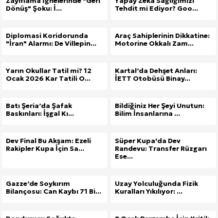
Zayıflama İğnelerinde "Geri
Yapay Zeka Sağlığımızı
Dönüş" Şoku: İ...
Tehdit mi Ediyor? Goo...
Diplomasi Koridorunda
Araç Sahiplerinin Dikkatine:
"İran" Alarmı: De Villepin...
Motorine Okkalı Zam...
Yarın Okullar Tatil mi? 12
Kartal’da Dehşet Anları:
Ocak 2026 Kar Tatili O...
İETT Otobüsü Binay...
Batı Şeria’da Şafak
Bildiğiniz Her Şeyi Unutun:
Baskınları: İşgal Kı...
Bilim İnsanlarına ...
Dev Final Bu Akşam: Ezeli
Süper Kupa'da Dev
Rakipler Kupa İçin Sa...
Randevu: Transfer Rüzgarı
Ese...
Gazze’de Soykırım
Uzay Yolculuğunda Fizik
Bilançosu: Can Kaybı 71 Bi...
Kuralları Yıkılıyor: ...