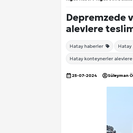
Depremzede va
alevlere tesli
Hatay haberler
Hatay 
Hatay konteynerler alevlere
25-07-2024
Süleyman 