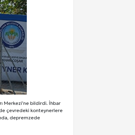
ı Merkezi’ne bildirdi. İhbar
rede çevredeki konteynerlere
ngında, depremzede