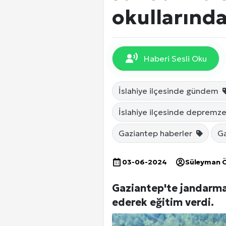
EKONOMİ
okullarında
DÜNYA
Haberi Sesli Oku
SPOR
İslahiye ilçesinde gündem
İslahiye ilçesinde depremzed
Yerel Haberler
Gaziantep haberler
Ga
03-06-2024
Süleyman 
Gaziantep'te jandarma 
ederek eğitim verdi.