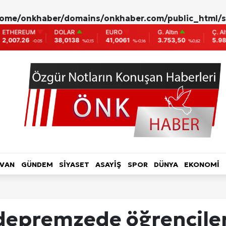
ome/onkhaber/domains/onkhaber.com/public_html/s
DOLAR
EURO
G. Altın
Ç. Altın
BIS
38,0138
41,0061
3.753,50
5.982,04
9.7
%0,15
%-0,16
%0,62
%0,00
L HABER-RÖPORTAJ
TOPLUM-YAŞAM
KADIN
LVAN
GÜNDEM
SİYASET
ASAYİŞ
SPOR
DÜNYA
EKONOMİ
ri
epremzede öğrenciler