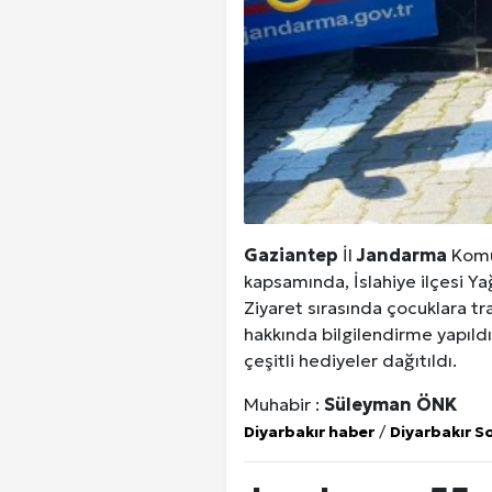
Gaziantep
İl
Jandarma
Komut
kapsamında, İslahiye ilçesi Y
Ziyaret sırasında çocuklara tra
hakkında bilgilendirme yapıldı
çeşitli hediyeler dağıtıldı.
Muhabir :
Süleyman ÖNK
Diyarbakır haber
/
Diyarbakır S