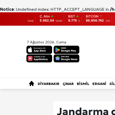
Notice
: Undefined index: HTTP_ACCEPT_LANGUAGE in
/h
Ç. Altın
BIST
BITCOIN
ETHEREUM
5.982,04
9.775
86,956.742
2,007.26
%0,62
%0,00
0
-0.31
-0.05
7 Ağustos 2026, Cuma
SAĞLIK
KÜLTÜR-SANAT
ÖZE
TÜRKİYE
DİYARBAKIR
ÇINAR
BİSMİL
ERGANİ
Sİ
Fotoğraf Gale
Jandarma d