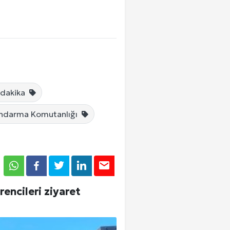
Tümü
Tümü
Tümü
 dakika
andarma Komutanlığı
Giriş Yap
encileri ziyaret