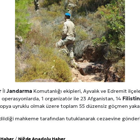
erileri: Yumuşak Dokuyu Korumak
analı Avantajları
lara Veda Etmeye Gerçekten Hazır Mıyız?
işmeleri: onkhaber.com ile Yerel Haberciliğin Gücü
r
İl
Jandarma
Komutanlığı ekipleri, Ayvalık ve Edremit ilçel
 operasyonlarda, 1 organizatör ile 23 Afganistan, 14
Filistin
iyopya uyruklu olmak üzere toplam 55 düzensiz göçmen yaka
dildiği mahkeme tarafından tutuklanarak cezaevine gönderi
 Haber
/
Niğde Anadolu Haber