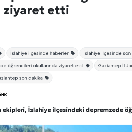
 ziyaret etti
İslahiye ilçesinde haberler
İslahiye ilçesinde son
e öğrencileri okullarında ziyaret etti
Gaziantep İl J
Künye
ziantep son dakika
ÖNK
ekipleri, İslahiye ilçesindeki depremzede öğr