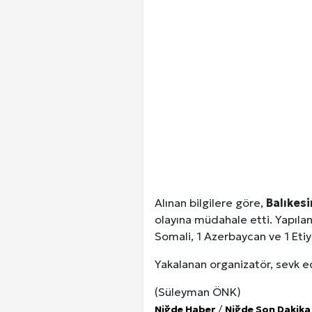
Kuzu Fileto Seçimi ve Pişirme Ön
Dar Tavanlı Alanlar İçin Oval Hava K
Telefonlar Tarih Mi Oluyor: Ekran
Diyarbakır Haber ve Son Dakika Gel
Alınan bilgilere göre,
Balıkesi
olayına müdahale etti. Yapılan
Somali, 1 Azerbaycan ve 1 Et
Yakalanan organizatör, sevk e
(Süleyman ÖNK)
Niğde Haber
/
Niğde Son Dakika