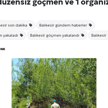
üzensiz göçmen ve 1 organi
kesir son dakika
Balıkesir gündem haberler
n yakaladı
Balıkesir göçmen yakalandı
Balıkesir
ÖNK
 Seçimi, Fiyatları ve İdeal Erkek Yurdu İmkânları
Web Sitenizin Görünmeyen Gücü