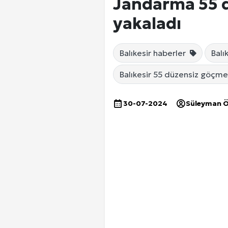
Jandarma 55 d
yakaladı
Balıkesir haberler
Balı
Balıkesir 55 düzensiz göçme
30-07-2024
Süleyman 
Ankara Yurtlar Rehberi: Ankara Yurt
Site İçi (On-Page) SEO Hizmeti: 