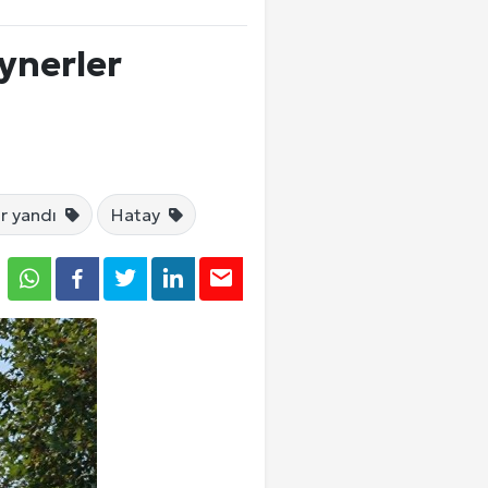
ynerler
r yandı
Hatay