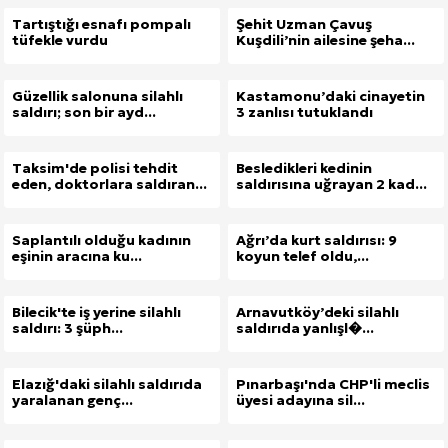
Tartıştığı esnafı pompalı
Şehit Uzman Çavuş
tüfekle vurdu
Kuşdili’nin ailesine şeha...
Güzellik salonuna silahlı
Kastamonu’daki cinayetin
saldırı; son bir ayd...
3 zanlısı tutuklandı
Taksim'de polisi tehdit
Besledikleri kedinin
eden, doktorlara saldıran...
saldırısına uğrayan 2 kad...
Saplantılı olduğu kadının
Ağrı’da kurt saldırısı: 9
eşinin aracına ku...
koyun telef oldu,...
Bilecik'te iş yerine silahlı
Arnavutköy’deki silahlı
saldırı: 3 şüph...
saldırıda yanlışl�...
Elazığ'daki silahlı saldırıda
Pınarbaşı'nda CHP'li meclis
yaralanan genç...
üyesi adayına sil...