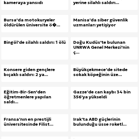
kameraya yansıdı
yerine silahlı saldırı...
Kuzu Fileto Seçimi ve Pişirme Önerileri: Yumuşak D
Bursa'da motokuryeler
Manisa’da siber güvenlik
öldürülen üniversite ö�...
uzmanları yetişiyor
Dar Tavanlı Alanlar İçin Oval Hava Kanalı Avantajları
Bingöl’de silahlı saldırı: 1 ölü
Doğu Kudüs'te bulunan
UNRWA Genel Merkezi'nin
ç...
Konsere giden gençlere
Büyükçekmece’de sitede
bıçaklı saldırı: 2 ya...
sokak köpeğinin üze...
Eğitim-Bir-Sen'den
Gazze’de can kaybı 34 bin
öğretmenlere yapılan
356’ya yükseldi
saldı...
Fransa’nın en prestijli
Irak’ta ABD güçlerinin
üniversitesinde Filist...
bulunduğu üsse roketl...