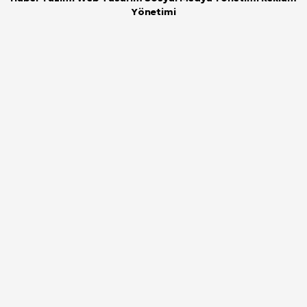
Yönetimi
6 Ağustos 2026, Perşembe
DİYARBAKIR
ÇINAR
BİSMİL
ERGANİ
SİLVAN
GÜNDEM
SİYASET
ASAYİŞ