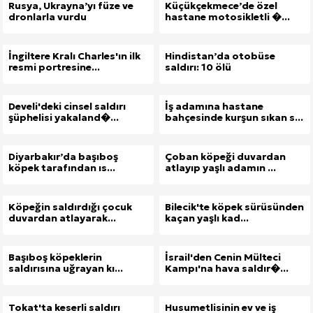
Rusya, Ukrayna’yı füze ve
Küçükçekmece’de özel
dronlarla vurdu
hastane motosikletli �...
İngiltere Kralı Charles'ın ilk
Hindistan’da otobüse
resmi portresine...
saldırı: 10 ölü
Develi'deki cinsel saldırı
İş adamına hastane
şüphelisi yakaland�...
bahçesinde kurşun sıkan s...
Diyarbakır’da başıboş
Çoban köpeği duvardan
köpek tarafından ıs...
atlayıp yaşlı adamın ...
Köpeğin saldırdığı çocuk
Bilecik'te köpek sürüsünden
duvardan atlayarak...
kaçan yaşlı kad...
Başıboş köpeklerin
İsrail'den Cenin Mülteci
saldırısına uğrayan kı...
Kampı'na hava saldır�...
Tokat'ta keserli saldırı
Husumetlisinin ev ve iş
Site İçi (On-Page) SEO Hizmeti: Web Sitenizin Gör