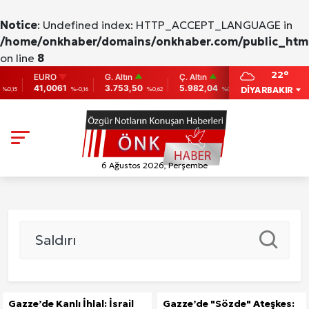
Notice
: Undefined index: HTTP_ACCEPT_LANGUAGE in
/home/onkhaber/domains/onkhaber.com/public_html
on line
8
22°
EURO
G. Altın
Ç. Altın
BIST
BI
41,0061
3.753,50
5.982,04
9.775
86
DİYARBAKIR
0,15
%-0,16
%0,62
%0,00
0
6 Ağustos 2026, Perşembe
Gazze’de Kanlı İhlal: İsrail
Gazze’de "Sözde" Ateşkes: