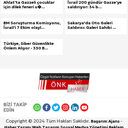
Ahlat’ta Gazzeli çocuklar
İsrail 200 gündür Gazze’ye
için dilek feneri u�...
saldırıyor: 34 b...
BM Soruşturma Komisyonu,
Sakarya'da Oto Galeri
İsrail’i 7 Ekim olayl...
Saldırısı: Galeri Sahibi ...
Türkiye, Siber Güvenlikte
Önlem Alıyor - 330 B...
BİZİ TAKİP
EDİN
Copyright © 2024 Tüm Hakları Saklıdır.
-
Başarım Ajans
Haber Yazımı
Web Tasarım
Sosyal Medya Yönetimi
Reklam