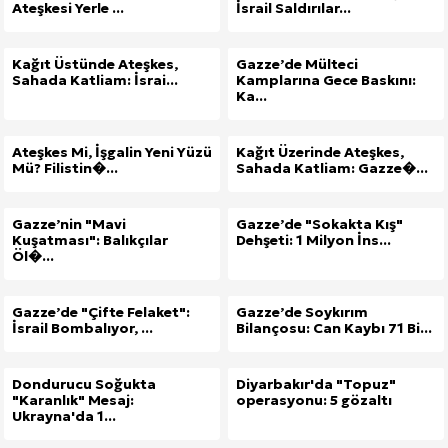
Ateşkesi Yerle ...
İsrail Saldırılar...
Kağıt Üstünde Ateşkes,
Gazze’de Mülteci
Sahada Katliam: İsrai...
Kamplarına Gece Baskını:
Ka...
Ateşkes Mi, İşgalin Yeni Yüzü
Kağıt Üzerinde Ateşkes,
Mü? Filistin�...
Sahada Katliam: Gazze�...
Gazze’nin "Mavi
Gazze’de "Sokakta Kış"
Kuşatması": Balıkçılar
Dehşeti: 1 Milyon İns...
Öl�...
Gazze’de "Çifte Felaket":
Gazze’de Soykırım
İsrail Bombalıyor, ...
Bilançosu: Can Kaybı 71 Bi...
Dondurucu Soğukta
Diyarbakır'da "Topuz"
"Karanlık" Mesaj:
operasyonu: 5 gözaltı
Ukrayna'da 1...