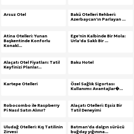
Arsuz Otel
Bakü Otelleri Rehberi:
Azerbaycan’ın Parlayan ...
Atina Otelleri: Yunan
Ege’nin Kalbinde Bir Mola:
Başkentinde Konforlu
Urla’da Saklı Bir ...
Konakl...
Site İçi (On-Page) SEO Hizmeti: Web Sitenizin Gör
Alaçatı Otel Fiyatları: Tatil
Baku Hotel
Kuzu Fileto Seçimi ve Pişirme Önerileri: Yumuşak D
Keyfinizi Planlar...
Dar Tavanlı Alanlar İçin Oval Hava Kanalı Avantajları
Kartepe Otelleri
Özel Sağlık Sigortası
Kullanımı: Avantajlar�...
Robocombo ile Raspberry
Alaçatı Otelleri: Eşsiz Bir
Pi Nasıl Satın Alınır?
Tatil Deneyimi
Uludağ Otelleri: Kış Tatilinin
Batman’da dalgın sürücü
Zirvesi
buğday yığınına...