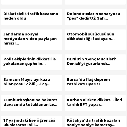
Dikkatsizlik trafik kazasına
Dolandırıcıların senaryosu
neden oldu
"pes" dedirtti: Sah...
Jandarma sosyal
Otomobil sürücüsünün
medyadan video paylaşan
dikkatsizliği faciaya n...
hırsızl...
Polis ekiplerinin dikkati ile
DENİB'in 'Genç Mucitleri'
yakalanan şüphelin...
Denizli'yi gururlandı...
Samsun Mayıs ayı kaza
Bursa'da flaş deprem
bilançosu: 2 ölü, 512 y...
tatbikatı uyarısı
Cumhurbaşkanına hakaret
Kurban alırken dikkat... İleri
davasında tutuklanan Le...
tarihli EFT yapar...
17 yaşındaki lise öğrencisi
Kütahya'da trafik kazaları
uluslararası bili...
saniye saniye kameray...