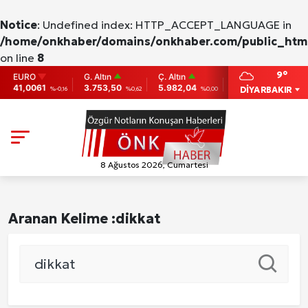
Notice
: Undefined index: HTTP_ACCEPT_LANGUAGE in
/home/onkhaber/domains/onkhaber.com/public_html
on line
8
9°
EURO
G. Altın
Ç. Altın
BIST
BITCOI
41,0061
3.753,50
5.982,04
9.775
86,956
DİYARBAKIR
%-0,16
%0,62
%0,00
0
8 Ağustos 2026, Cumartesi
Aranan Kelime :
dikkat