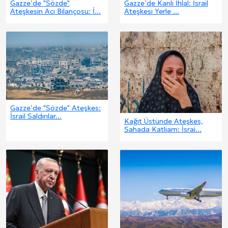
Gazze’de "Sözde"
Gazze’de Kanlı İhlal: İsrail
Ateşkesin Acı Bilançosu: İ...
Ateşkesi Yerle ...
Gazze’de "Sözde" Ateşkes:
İsrail Saldırılar...
Kağıt Üstünde Ateşkes,
Sahada Katliam: İsrai...