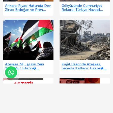
Ankara-Riyad Hattında Dev
Gökyüzünde Cumhuriyet
Zirve: Erdoğan ve Pren...
Rekoru: Türkiye Havacıl...
Ateşkes Mi, İşgalin Yeni
Kağıt Üzerinde Ateşkes,
Yüzü Mü? Filistin�...
Sahada Katliam: Gazze�...