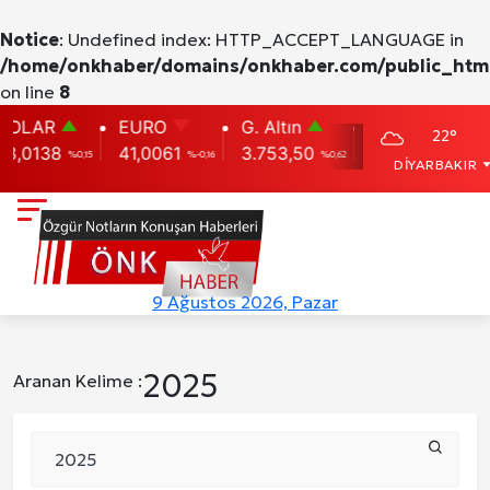
Notice
: Undefined index: HTTP_ACCEPT_LANGUAGE in
/home/onkhaber/domains/onkhaber.com/public_html
on line
8
LAR
EURO
G. Altın
Ç. Altın
22°
0138
41,0061
3.753,50
5.982,04
9
%0,15
%-0,16
%0,62
%0,00
DİYARBAKIR
Site İçi (On-Page) SEO Hizmeti: Web Sitenizin
Kuzu Fileto Seçimi ve Pişirme Önerileri: Yumuş
Dar Tavanlı Alanlar İçin Oval Hava Kanalı Avantajla
9 Ağustos 2026, Pazar
2025
Aranan Kelime :