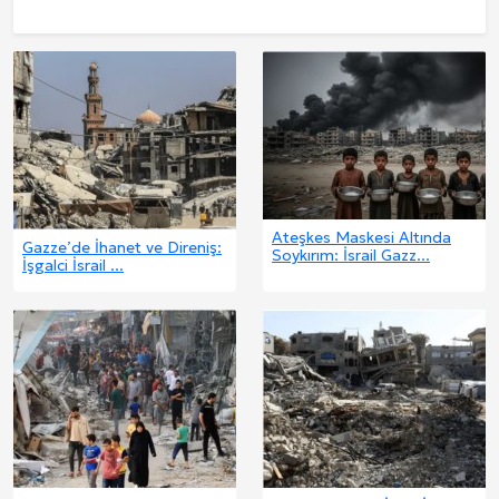
Ateşkes Maskesi Altında
Gazze’de İhanet ve Direniş:
Soykırım: İsrail Gazz...
İşgalci İsrail ...