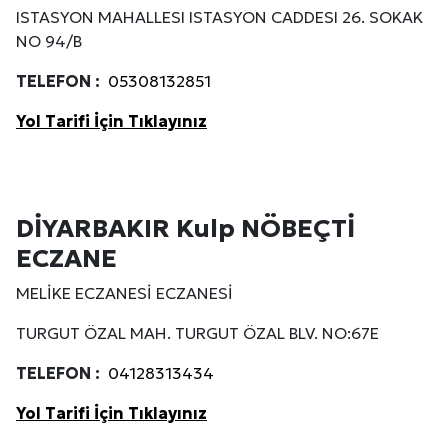
ISTASYON MAHALLESI ISTASYON CADDESI 26. SOKAK
NO 94/B
TELEFON :
05308132851
Yol Tarifi İçin Tıklayınız
DİYARBAKIR Kulp NÖBEÇTİ
ECZANE
MELİKE ECZANESİ ECZANESİ
TURGUT ÖZAL MAH. TURGUT ÖZAL BLV. NO:67E
TELEFON :
04128313434
Yol Tarifi İçin Tıklayınız