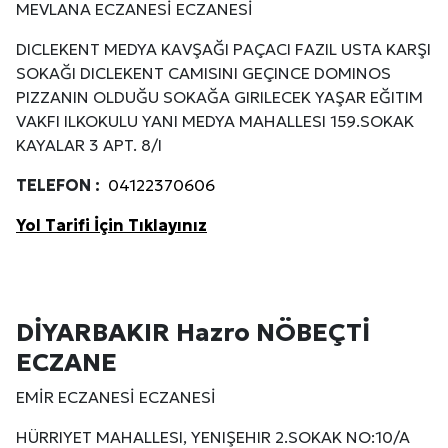
MEVLANA ECZANESİ ECZANESİ
DICLEKENT MEDYA KAVŞAĞI PAÇACI FAZIL USTA KARŞI
SOKAĞI DICLEKENT CAMISINI GEÇINCE DOMINOS
PIZZANIN OLDUĞU SOKAĞA GIRILECEK YAŞAR EĞITIM
VAKFI ILKOKULU YANI MEDYA MAHALLESI 159.SOKAK
KAYALAR 3 APT. 8/I
TELEFON :
04122370606
Yol Tarifi İçin Tıklayınız
DİYARBAKIR Hazro NÖBEÇTİ
ECZANE
EMİR ECZANESİ ECZANESİ
HÜRRIYET MAHALLESI, YENIŞEHIR 2.SOKAK NO:10/A