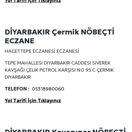
Yol Tarifi İçin Tıklayınız
DİYARBAKIR Çermik NÖBEÇTİ
ECZANE
HACETTEPE ECZANESİ ECZANESİ
TEPE MAHALLESI DIYARBAKIR CADDESI SIVEREK
KAVŞAĞI ÇELIK PETROL KARŞISI NO 95 C ÇERMIK
DIYARBAKIR
TELEFON :
05318980060
Yol Tarifi İçin Tıklayınız
DİYARBAKIR Kayapınar NÖBEÇTİ