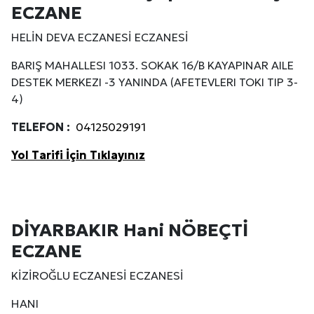
ECZANE
HELİN DEVA ECZANESİ ECZANESİ
BARIŞ MAHALLESI 1033. SOKAK 16/B KAYAPINAR AILE
DESTEK MERKEZI -3 YANINDA (AFETEVLERI TOKI TIP 3-
4)
TELEFON :
04125029191
Yol Tarifi İçin Tıklayınız
DİYARBAKIR Hani NÖBEÇTİ
ECZANE
KİZİROĞLU ECZANESİ ECZANESİ
Site İçi (On-Page) SEO Hizmeti: Web Sitenizin Gör
HANI