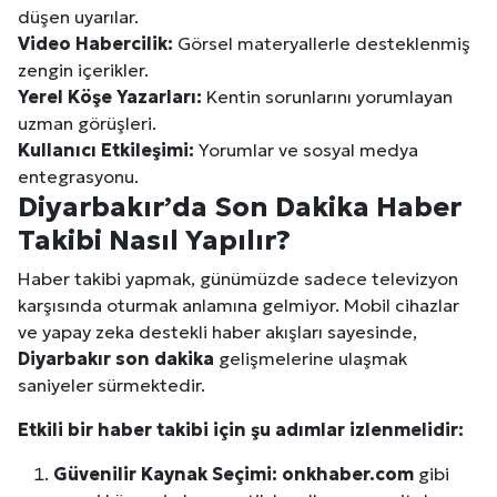
düşen uyarılar.
Video Habercilik:
Görsel materyallerle desteklenmiş
zengin içerikler.
Yerel Köşe Yazarları:
Kentin sorunlarını yorumlayan
uzman görüşleri.
Kullanıcı Etkileşimi:
Yorumlar ve sosyal medya
entegrasyonu.
Diyarbakır
’da Son Dakika Haber
Takibi Nasıl Yapılır?
Haber takibi yapmak, günümüzde sadece televizyon
karşısında oturmak anlamına gelmiyor. Mobil cihazlar
ve yapay zeka destekli haber akışları sayesinde,
Diyarbakır
son dakika
gelişmelerine ulaşmak
saniyeler sürmektedir.
Etkili bir haber takibi için şu adımlar izlenmelidir:
Güvenilir Kaynak Seçimi:
onkhaber.com
gibi