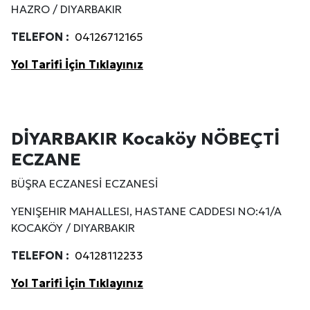
HAZRO / DIYARBAKIR
TELEFON :
04126712165
Yol Tarifi İçin Tıklayınız
DİYARBAKIR Kocaköy NÖBEÇTİ
ECZANE
BÜŞRA ECZANESİ ECZANESİ
YENIŞEHIR MAHALLESI, HASTANE CADDESI NO:41/A
KOCAKÖY / DIYARBAKIR
TELEFON :
04128112233
Yol Tarifi İçin Tıklayınız