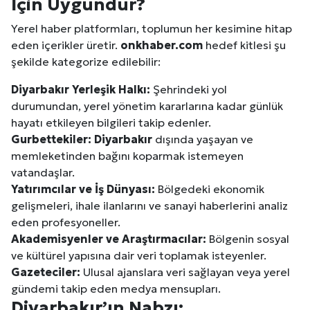
İçin Uygundur?
Yerel haber platformları, toplumun her kesimine hitap
eden içerikler üretir.
onkhaber.com
hedef kitlesi şu
şekilde kategorize edilebilir:
Diyarbakır
Yerleşik Halkı:
Şehrindeki yol
durumundan, yerel yönetim kararlarına kadar günlük
hayatı etkileyen bilgileri takip edenler.
Gurbettekiler:
Diyarbakır
dışında yaşayan ve
memleketinden bağını koparmak istemeyen
vatandaşlar.
Yatırımcılar ve İş Dünyası:
Bölgedeki ekonomik
gelişmeleri, ihale ilanlarını ve sanayi haberlerini analiz
eden profesyoneller.
Akademisyenler ve Araştırmacılar:
Bölgenin sosyal
ve kültürel yapısına dair veri toplamak isteyenler.
Gazeteciler:
Ulusal ajanslara veri sağlayan veya yerel
gündemi takip eden medya mensupları.
Diyarbakır
’ın Nabzı: