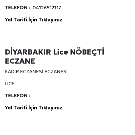
TELEFON :
04126512117
Kuzu Fileto Seçimi ve Pişirme Önerileri: Yumuşak D
Yol Tarifi İçin Tıklayınız
Dar Tavanlı Alanlar İçin Oval Hava Kanalı Avantajları
DİYARBAKIR Lice NÖBEÇTİ
ECZANE
KADİR ECZANESİ ECZANESİ
LICE
TELEFON :
Yol Tarifi İçin Tıklayınız