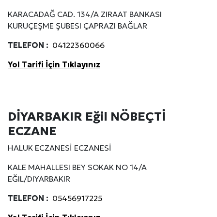
KARACADAĞ CAD. 134/A ZIRAAT BANKASI
KURUÇEŞME ŞUBESI ÇAPRAZI BAĞLAR
TELEFON :
04122360066
Yol Tarifi İçin Tıklayınız
DİYARBAKIR Eğil NÖBEÇTİ
ECZANE
HALUK ECZANESİ ECZANESİ
KALE MAHALLESI BEY SOKAK NO 14/A
EĞIL/DIYARBAKIR
TELEFON :
05456917225