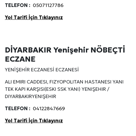
TELEFON :
05071127786
Yol Tarifi İçin Tıklayınız
DİYARBAKIR Yenişehir NÖBEÇTİ
ECZANE
YENİŞEHİR ECZANESİ ECZANESİ
ALI EMIRI CADDESI, FIZYOPOLITAN HASTANESI YANI
TEK KAPI KARŞISI(ESKI SSK YANI) YENIŞEHIR /
DIYARBAKIRYENIŞEHIR
TELEFON :
04122847669
Yol Tarifi İçin Tıklayınız