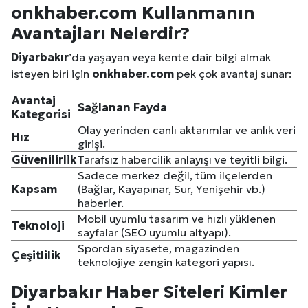
onkhaber.com Kullanmanın
Avantajları Nelerdir?
Diyarbakır
’da yaşayan veya kente dair bilgi almak
isteyen biri için
onkhaber.com
pek çok avantaj sunar:
Avantaj
Sağlanan Fayda
Kategorisi
Olay yerinden canlı aktarımlar ve anlık veri
Hız
girişi.
Güvenilirlik
Tarafsız habercilik anlayışı ve teyitli bilgi.
Sadece merkez değil, tüm ilçelerden
Kapsam
(Bağlar, Kayapınar, Sur, Yenişehir vb.)
haberler.
Mobil uyumlu tasarım ve hızlı yüklenen
Teknoloji
sayfalar (SEO uyumlu altyapı).
Spordan siyasete, magazinden
Çeşitlilik
teknolojiye zengin kategori yapısı.
Diyarbakır
Haber Siteleri Kimler