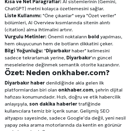
Kısa ve Net Paragraflar:
AI sistemlerinin (Gemini,
ChatGPT) metni kolayca özetlemesini sağlar.
Liste Kullanımı:
"Öne çıkanlar" veya "Özet veriler"
bölümleri, AI Overview kısımlarında sitenin alıntı
(citation) alma ihtimalini artırır.
Vurgulu Metinler:
Önemli noktaların
bold
yapılması,
hem okuyucunun hem de botların dikkatini çeker.
Bilgi Yoğunluğu:
"
Diyarbakır
haber" kelimesini
sadece tekrarlamak yerine,
Diyarbakır
’ın güncel
meselelerine değinmek semantik otorite kazandırır.
Özet: Neden onkhaber.com?
Diyarbakır
haber
denildiğinde akla gelen ilk
platformlardan biri olan
onkhaber.com
, şehrin dijital
hafızası konumundadır. Hızlı, doğru ve etik habercilik
anlayışıyla,
son dakika haberler
trafiğinde
kullanıcılara temiz bir içerik sunar. Gelişmiş SEO
altyapısı sayesinde, sadece Google’da değil, yeni nesil
yapay zeka arama motorlarında da kentin en görünür