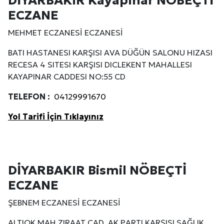
ECZANE
MEHMET ECZANESİ ECZANESİ
BATI HASTANESI KARŞISI AVA DÜĞÜN SALONU HIZASI
RECESA 4 SITESI KARŞISI DICLEKENT MAHALLESI
KAYAPINAR CADDESI NO:55 CD
TELEFON :
04129991670
Yol Tarifi İçin Tıklayınız
DİYARBAKIR Bismil NÖBEÇTİ
ECZANE
ŞEBNEM ECZANESİ ECZANESİ
ALTIOK MAH ZIRAAT CAD. AK PARTI KARŞISI SAĞLIK