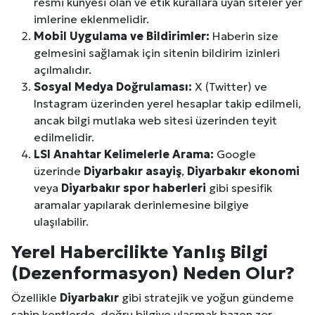
resmi künyesi olan ve etik kurallara uyan siteler yer
imlerine eklenmelidir.
Mobil Uygulama ve Bildirimler:
Haberin size
gelmesini sağlamak için sitenin bildirim izinleri
açılmalıdır.
Sosyal Medya Doğrulaması:
X (Twitter) ve
Instagram üzerinden yerel hesaplar takip edilmeli,
ancak bilgi mutlaka web sitesi üzerinden teyit
edilmelidir.
LSI Anahtar Kelimelerle Arama:
Google
üzerinde
Diyarbakır
asayiş
,
Diyarbakır
ekonomi
veya
Diyarbakır
spor haberleri
gibi spesifik
aramalar yapılarak derinlemesine bilgiye
ulaşılabilir.
Yerel Habercilikte Yanlış Bilgi
(Dezenformasyon) Neden Olur?
Özellikle
Diyarbakır
gibi stratejik ve yoğun gündeme
sahip kentlerde, doğru bilgiye ulaşmak bazen zor