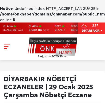
Notice
: Undefined index: HTTP_ACCEPT_LANGUAGE in
/home/onkhaber/domains/onkhaber.com/public_html
on line
8
22°
 Altın
Ç. Altın
BIST
BITCOIN
ETHERE
753,50
5.982,04
9.775
86,956.742
2,007.26
DİYARBAKIR
%0,62
%0,00
0
-0.31
9 Ağustos 2026, Pazar
DİYARBAKIR NÖBETÇİ
ECZANELER | 29 Ocak 2025
Çarşamba Nöbetçi Eczane