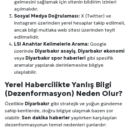
gelmesini sağlamak için sitenin bildirim izinleri
açılmalıdır.
Sosyal Medya Doğrulaması:
X (Twitter) ve
Instagram üzerinden yerel hesaplar takip edilmeli,
ancak bilgi mutlaka web sitesi üzerinden teyit
edilmelidir.
LSI Anahtar Kelimelerle Arama:
Google
üzerinde
Diyarbakır
asayiş
,
Diyarbakır
ekonomi
veya
Diyarbakır
spor haberleri
gibi spesifik
aramalar yapılarak derinlemesine bilgiye
ulaşılabilir.
Yerel Habercilikte Yanlış Bilgi
(Dezenformasyon) Neden Olur?
Özellikle
Diyarbakır
gibi stratejik ve yoğun gündeme
sahip kentlerde, doğru bilgiye ulaşmak bazen zor
olabilir.
Son dakika haberler
yayılırken karşılaşılan
dezenformasyonun temel nedenleri şunlardır: