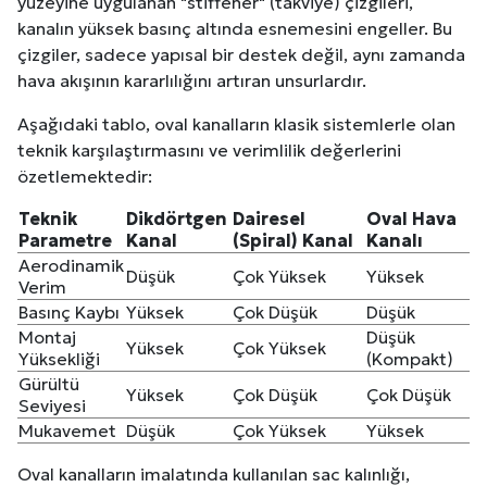
yüzeyine uygulanan "stiffener" (takviye) çizgileri,
kanalın yüksek basınç altında esnemesini engeller. Bu
çizgiler, sadece yapısal bir destek değil, aynı zamanda
hava akışının kararlılığını artıran unsurlardır.
Aşağıdaki tablo, oval kanalların klasik sistemlerle olan
teknik karşılaştırmasını ve verimlilik değerlerini
özetlemektedir:
Teknik
Dikdörtgen
Dairesel
Oval Hava
Parametre
Kanal
(Spiral) Kanal
Kanalı
Aerodinamik
Düşük
Çok Yüksek
Yüksek
Verim
Basınç Kaybı
Yüksek
Çok Düşük
Düşük
Montaj
Düşük
Yüksek
Çok Yüksek
Yüksekliği
(Kompakt)
Gürültü
Yüksek
Çok Düşük
Çok Düşük
Seviyesi
Mukavemet
Düşük
Çok Yüksek
Yüksek
Oval kanalların imalatında kullanılan sac kalınlığı,