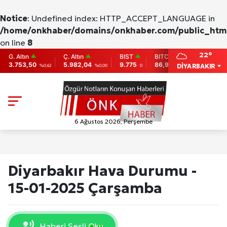
Notice
: Undefined index: HTTP_ACCEPT_LANGUAGE in
/home/onkhaber/domains/onkhaber.com/public_html
on line
8
22°
Altın
Ç. Altın
BIST
BITCOIN
ETHEREU
53,50
5.982,04
9.775
86,956.742
2,007.26
DİYARBAKIR
%0,62
%0,00
0
-0.31
6 Ağustos 2026, Perşembe
Diyarbakır Hava Durumu -
15-01-2025 Çarşamba
Haberi Sesli Oku