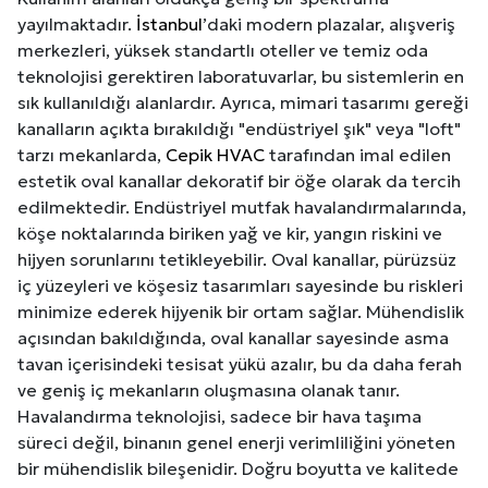
yayılmaktadır.
İstanbul
’daki modern plazalar, alışveriş
merkezleri, yüksek standartlı oteller ve temiz oda
teknolojisi gerektiren laboratuvarlar, bu sistemlerin en
sık kullanıldığı alanlardır. Ayrıca, mimari tasarımı gereği
kanalların açıkta bırakıldığı "endüstriyel şık" veya "loft"
tarzı mekanlarda,
Cepik HVAC
tarafından imal edilen
estetik oval kanallar dekoratif bir öğe olarak da tercih
edilmektedir. Endüstriyel mutfak havalandırmalarında,
köşe noktalarında biriken yağ ve kir, yangın riskini ve
hijyen sorunlarını tetikleyebilir. Oval kanallar, pürüzsüz
iç yüzeyleri ve köşesiz tasarımları sayesinde bu riskleri
minimize ederek hijyenik bir ortam sağlar. Mühendislik
açısından bakıldığında, oval kanallar sayesinde asma
tavan içerisindeki tesisat yükü azalır, bu da daha ferah
ve geniş iç mekanların oluşmasına olanak tanır.
Havalandırma teknolojisi, sadece bir hava taşıma
süreci değil, binanın genel enerji verimliliğini yöneten
bir mühendislik bileşenidir. Doğru boyutta ve kalitede