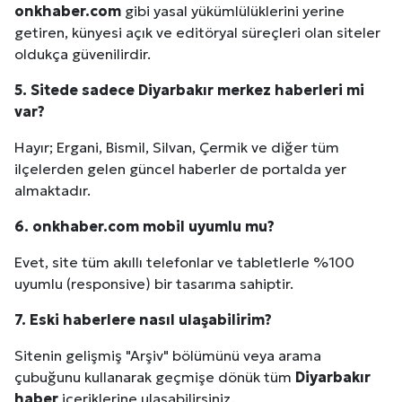
onkhaber.com
gibi yasal yükümlülüklerini yerine
Kuzu Fileto Seçimi ve Pişirme Önerileri: Yumuşak D
getiren, künyesi açık ve editöryal süreçleri olan siteler
oldukça güvenilirdir.
Dar Tavanlı Alanlar İçin Oval Hava Kanalı Avantajları
5. Sitede sadece
Diyarbakır
merkez haberleri mi
var?
Hayır; Ergani, Bismil, Silvan, Çermik ve diğer tüm
ilçelerden gelen güncel haberler de portalda yer
almaktadır.
6. onkhaber.com mobil uyumlu mu?
Evet, site tüm akıllı telefonlar ve tabletlerle %100
uyumlu (responsive) bir tasarıma sahiptir.
7. Eski haberlere nasıl ulaşabilirim?
Sitenin gelişmiş "Arşiv" bölümünü veya arama
çubuğunu kullanarak geçmişe dönük tüm
Diyarbakır
haber
içeriklerine ulaşabilirsiniz.