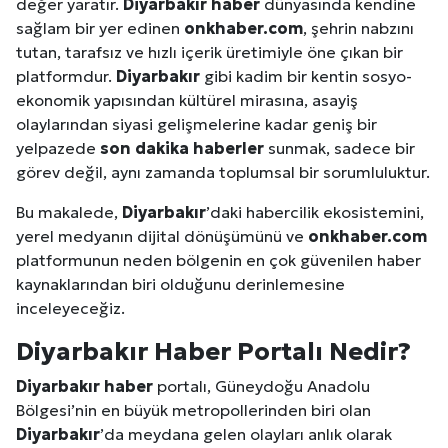
değer yaratır.
Diyarbakır
haber
dünyasında kendine
sağlam bir yer edinen
onkhaber.com
, şehrin nabzını
tutan, tarafsız ve hızlı içerik üretimiyle öne çıkan bir
platformdur.
Diyarbakır
gibi kadim bir kentin sosyo-
ekonomik yapısından kültürel mirasına, asayiş
olaylarından siyasi gelişmelerine kadar geniş bir
yelpazede
son dakika haberler
sunmak, sadece bir
görev değil, aynı zamanda toplumsal bir sorumluluktur.
Bu makalede,
Diyarbakır
’daki habercilik ekosistemini,
yerel medyanın dijital dönüşümünü ve
onkhaber.com
platformunun neden bölgenin en çok güvenilen haber
kaynaklarından biri olduğunu derinlemesine
inceleyeceğiz.
Diyarbakır
Haber Portalı Nedir?
Diyarbakır
haber
portalı, Güneydoğu Anadolu
Bölgesi’nin en büyük metropollerinden biri olan
Diyarbakır
’da meydana gelen olayları anlık olarak