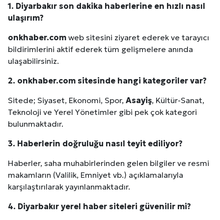
1.
Diyarbakır
son dakika haberlerine en hızlı nasıl
ulaşırım?
onkhaber.com
web sitesini ziyaret ederek ve tarayıcı
bildirimlerini aktif ederek tüm gelişmelere anında
ulaşabilirsiniz.
2. onkhaber.com sitesinde hangi kategoriler var?
Sitede; Siyaset, Ekonomi, Spor,
Asayiş
, Kültür-Sanat,
Teknoloji ve Yerel Yönetimler gibi pek çok kategori
bulunmaktadır.
3. Haberlerin doğruluğu nasıl teyit ediliyor?
Haberler, saha muhabirlerinden gelen bilgiler ve resmi
makamların (Valilik, Emniyet vb.) açıklamalarıyla
karşılaştırılarak yayınlanmaktadır.
4.
Diyarbakır
yerel haber siteleri güvenilir mi?
Site İçi (On-Page) SEO Hizmeti: Web Sitenizin Gör