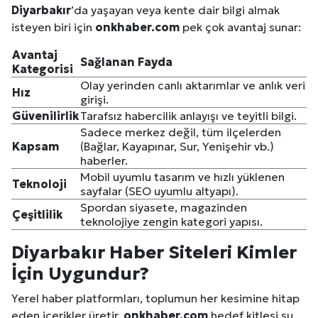
Diyarbakır
’da yaşayan veya kente dair bilgi almak
isteyen biri için
onkhaber.com
pek çok avantaj sunar:
Avantaj
Sağlanan Fayda
Kategorisi
Olay yerinden canlı aktarımlar ve anlık veri
Hız
girişi.
Güvenilirlik
Tarafsız habercilik anlayışı ve teyitli bilgi.
Sadece merkez değil, tüm ilçelerden
Kapsam
(Bağlar, Kayapınar, Sur, Yenişehir vb.)
haberler.
Mobil uyumlu tasarım ve hızlı yüklenen
Teknoloji
sayfalar (SEO uyumlu altyapı).
Spordan siyasete, magazinden
Çeşitlilik
teknolojiye zengin kategori yapısı.
Diyarbakır
Haber Siteleri Kimler
İçin Uygundur?
Yerel haber platformları, toplumun her kesimine hitap
eden içerikler üretir.
onkhaber.com
hedef kitlesi şu