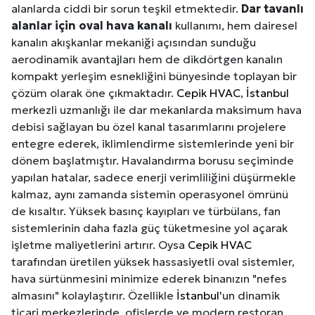
alanlarda ciddi bir sorun teşkil etmektedir.
Dar tavanlı
alanlar için oval hava kanalı
kullanımı, hem dairesel
kanalın akışkanlar mekaniği açısından sunduğu
aerodinamik avantajları hem de dikdörtgen kanalın
kompakt yerleşim esnekliğini bünyesinde toplayan bir
çözüm olarak öne çıkmaktadır.
Cepik HVAC
,
İstanbul
merkezli uzmanlığı ile dar mekanlarda maksimum hava
debisi sağlayan bu özel kanal tasarımlarını projelere
entegre ederek, iklimlendirme sistemlerinde yeni bir
dönem başlatmıştır. Havalandırma borusu seçiminde
yapılan hatalar, sadece enerji verimliliğini düşürmekle
kalmaz, aynı zamanda sistemin operasyonel ömrünü
de kısaltır. Yüksek basınç kayıpları ve türbülans, fan
sistemlerinin daha fazla güç tüketmesine yol açarak
işletme maliyetlerini artırır. Oysa
Cepik HVAC
tarafından üretilen yüksek hassasiyetli oval sistemler,
hava sürtünmesini minimize ederek binanızın "nefes
almasını" kolaylaştırır. Özellikle
İstanbul
'un dinamik
ticari merkezlerinde, ofislerde ve modern restoran