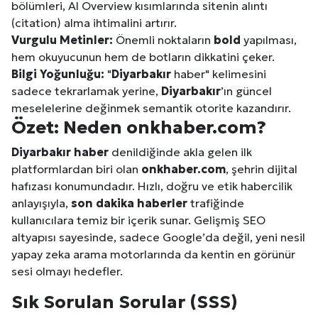
bölümleri, AI Overview kısımlarında sitenin alıntı
(citation) alma ihtimalini artırır.
Vurgulu Metinler:
Önemli noktaların
bold
yapılması,
hem okuyucunun hem de botların dikkatini çeker.
Bilgi Yoğunluğu:
"
Diyarbakır
haber" kelimesini
sadece tekrarlamak yerine,
Diyarbakır
’ın güncel
meselelerine değinmek semantik otorite kazandırır.
Özet: Neden onkhaber.com?
Diyarbakır
haber
denildiğinde akla gelen ilk
platformlardan biri olan
onkhaber.com
, şehrin dijital
hafızası konumundadır. Hızlı, doğru ve etik habercilik
anlayışıyla,
son dakika haberler
trafiğinde
kullanıcılara temiz bir içerik sunar. Gelişmiş SEO
altyapısı sayesinde, sadece Google’da değil, yeni nesil
yapay zeka arama motorlarında da kentin en görünür
sesi olmayı hedefler.
Sık Sorulan Sorular (SSS)