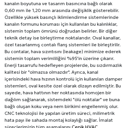
kanalın boyutuna ve tasarım basıncına bağlı olarak
0,60 mm ile 1,20 mm arasında değişiklik gösterebilir.
Özellikle yüksek basınçlı iklimlendirme sistemlerinde
kanalın formunu koruması için kullanılan bu kalınlıklar,
sistemin toplam ömrünü doğrudan belirler. Bir diğer
teknik detay ise birleştirme noktalarıdır. Oval kanallar,
özel tasarlanmış contalı flanş sistemleri ile birleştirilir.
Bu contalar, hava sızıntısını (leakage) minimize ederek
sistemin toplam verimliliğini %95'in üzerine çıkarır.
Enerji tasarrufu hedefleyen projelerde, bu sızdırmazlık
kalitesi bir "olmazsa olmazdır". Ayrıca, kanal
içerisindeki hava hızının kontrolü için kullanılan damper
sistemleri, oval kesite özel olarak dizayn edilmiştir. Bu
sayede, hava hattının her noktasında homojen bir
dağılım sağlanarak, sistemdeki "ölü noktalar" ve buna
bağlı oluşan koku veya nem birikimi engellenmiş olur.
CNC teknolojisi ile yapılan üretim süreci, milimetrik
hata payı ile sahada montaj kolaylığı sağlar. İmalat
süreçlerimizin tüm aşamalarını
Cepik HVAC