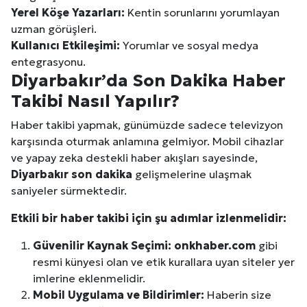
Yerel Köşe Yazarları:
Kentin sorunlarını yorumlayan
uzman görüşleri.
Kullanıcı Etkileşimi:
Yorumlar ve sosyal medya
entegrasyonu.
Diyarbakır
’da Son Dakika Haber
Takibi Nasıl Yapılır?
Haber takibi yapmak, günümüzde sadece televizyon
karşısında oturmak anlamına gelmiyor. Mobil cihazlar
ve yapay zeka destekli haber akışları sayesinde,
Diyarbakır
son dakika
gelişmelerine ulaşmak
saniyeler sürmektedir.
Etkili bir haber takibi için şu adımlar izlenmelidir:
Güvenilir Kaynak Seçimi:
onkhaber.com
gibi
resmi künyesi olan ve etik kurallara uyan siteler yer
imlerine eklenmelidir.
Mobil Uygulama ve Bildirimler:
Haberin size