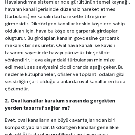
Havalandırma sistemlerinde gürültünün temel kaynağı,
havanın kanal içerisinde düzensiz hareket etmesi
(türbülans) ve kanalın bu hareketle titreşime
girmesidir. Dikdörtgen kanallar keskin köşelere sahip
oldukları için, hava bu köşelere çarparak girdaplar
oluşturur. Bu girdaplar, kanalın gövdesine çarparak
mekanik bir ses üretir. Oval hava kanalı ise kavisli
tasarımı sayesinde havayı pürüzsüz bir şekilde
yönlendirir. Hava akışındaki türbülansın minimize
edilmesi, ses seviyesini ciddi oranda aşağı çeker. Bu
nedenle kütüphaneler, ofisler ve toplantı odaları gibi
sessizliğin şart olduğu alanlarda oval kanallar en ideal
çözümdür.
2. Oval kanallar kurulum sırasında gerçekten
yerden tasarruf sağlar mı?
Evet, oval kanalların en büyük avantajlarından biri
kompakt yapılarıdır. Dikdörtgen kanallar genellikle
yüksekliği fazla olan profillerdir ve tavan arası