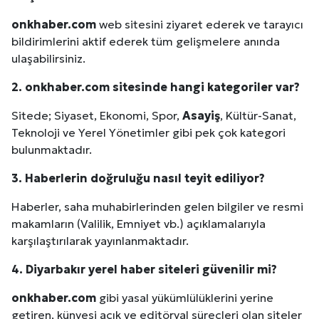
onkhaber.com
web sitesini ziyaret ederek ve tarayıcı
bildirimlerini aktif ederek tüm gelişmelere anında
ulaşabilirsiniz.
2. onkhaber.com sitesinde hangi kategoriler var?
Sitede; Siyaset, Ekonomi, Spor,
Asayiş
, Kültür-Sanat,
Teknoloji ve Yerel Yönetimler gibi pek çok kategori
bulunmaktadır.
3. Haberlerin doğruluğu nasıl teyit ediliyor?
Haberler, saha muhabirlerinden gelen bilgiler ve resmi
makamların (Valilik, Emniyet vb.) açıklamalarıyla
karşılaştırılarak yayınlanmaktadır.
4.
Diyarbakır
yerel haber siteleri güvenilir mi?
onkhaber.com
gibi yasal yükümlülüklerini yerine
Site İçi (On-Page) SEO Hizmeti: Web Sitenizin Gör
getiren, künyesi açık ve editöryal süreçleri olan siteler