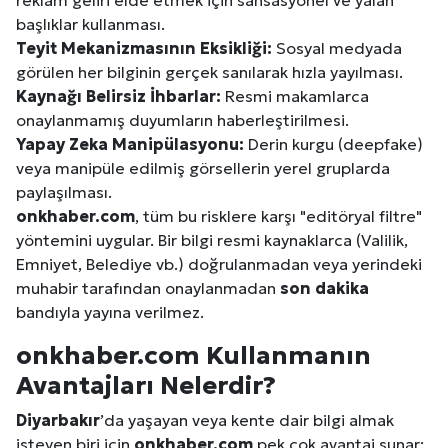
başlıklar kullanması.
Teyit Mekanizmasının Eksikliği:
Sosyal medyada
görülen her bilginin gerçek sanılarak hızla yayılması.
Kaynağı Belirsiz İhbarlar:
Resmi makamlarca
onaylanmamış duyumların haberleştirilmesi.
Yapay Zeka Manipülasyonu:
Derin kurgu (deepfake)
veya manipüle edilmiş görsellerin yerel gruplarda
paylaşılması.
onkhaber.com
, tüm bu risklere karşı "editöryal filtre"
yöntemini uygular. Bir bilgi resmi kaynaklarca (Valilik,
Emniyet, Belediye vb.) doğrulanmadan veya yerindeki
muhabir tarafından onaylanmadan
son dakika
bandıyla yayına verilmez.
onkhaber.com Kullanmanın
Avantajları Nelerdir?
Diyarbakır
’da yaşayan veya kente dair bilgi almak
isteyen biri için
onkhaber.com
pek çok avantaj sunar: