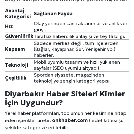
Avantaj
Sağlanan Fayda
Kategorisi
Olay yerinden canlı aktarımlar ve anlık veri
Hız
girişi.
Güvenilirlik
Tarafsız habercilik anlayışı ve teyitli bilgi.
Sadece merkez değil, tüm ilçelerden
Kapsam
(Bağlar, Kayapınar, Sur, Yenişehir vb.)
haberler.
Mobil uyumlu tasarım ve hızlı yüklenen
Teknoloji
sayfalar (SEO uyumlu altyapı).
Spordan siyasete, magazinden
Çeşitlilik
teknolojiye zengin kategori yapısı.
Diyarbakır
Haber Siteleri Kimler
İçin Uygundur?
Yerel haber platformları, toplumun her kesimine hitap
eden içerikler üretir.
onkhaber.com
hedef kitlesi şu
şekilde kategorize edilebilir: