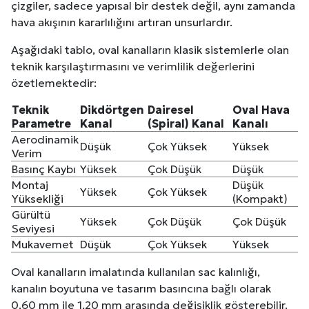
çizgiler, sadece yapısal bir destek değil, aynı zamanda
hava akışının kararlılığını artıran unsurlardır.
Aşağıdaki tablo, oval kanalların klasik sistemlerle olan
teknik karşılaştırmasını ve verimlilik değerlerini
özetlemektedir:
Teknik
Dikdörtgen
Dairesel
Oval Hava
Parametre
Kanal
(Spiral) Kanal
Kanalı
Aerodinamik
Düşük
Çok Yüksek
Yüksek
Verim
Basınç Kaybı
Yüksek
Çok Düşük
Düşük
Montaj
Düşük
Yüksek
Çok Yüksek
Yüksekliği
(Kompakt)
Gürültü
Yüksek
Çok Düşük
Çok Düşük
Seviyesi
Mukavemet
Düşük
Çok Yüksek
Yüksek
Oval kanalların imalatında kullanılan sac kalınlığı,
kanalın boyutuna ve tasarım basıncına bağlı olarak
0,60 mm ile 1,20 mm arasında değişiklik gösterebilir.