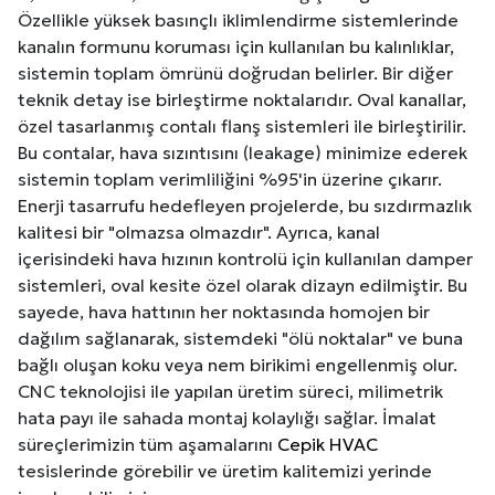
Özellikle yüksek basınçlı iklimlendirme sistemlerinde
kanalın formunu koruması için kullanılan bu kalınlıklar,
sistemin toplam ömrünü doğrudan belirler. Bir diğer
teknik detay ise birleştirme noktalarıdır. Oval kanallar,
özel tasarlanmış contalı flanş sistemleri ile birleştirilir.
Bu contalar, hava sızıntısını (leakage) minimize ederek
sistemin toplam verimliliğini %95'in üzerine çıkarır.
Enerji tasarrufu hedefleyen projelerde, bu sızdırmazlık
kalitesi bir "olmazsa olmazdır". Ayrıca, kanal
içerisindeki hava hızının kontrolü için kullanılan damper
sistemleri, oval kesite özel olarak dizayn edilmiştir. Bu
sayede, hava hattının her noktasında homojen bir
dağılım sağlanarak, sistemdeki "ölü noktalar" ve buna
bağlı oluşan koku veya nem birikimi engellenmiş olur.
CNC teknolojisi ile yapılan üretim süreci, milimetrik
hata payı ile sahada montaj kolaylığı sağlar. İmalat
süreçlerimizin tüm aşamalarını
Cepik HVAC
tesislerinde görebilir ve üretim kalitemizi yerinde