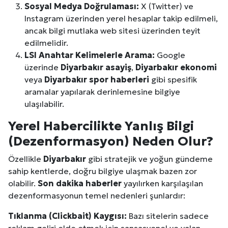
Sosyal Medya Doğrulaması:
X (Twitter) ve
Instagram üzerinden yerel hesaplar takip edilmeli,
ancak bilgi mutlaka web sitesi üzerinden teyit
edilmelidir.
LSI Anahtar Kelimelerle Arama:
Google
üzerinde
Diyarbakır
asayiş
,
Diyarbakır
ekonomi
veya
Diyarbakır
spor haberleri
gibi spesifik
aramalar yapılarak derinlemesine bilgiye
ulaşılabilir.
Yerel Habercilikte Yanlış Bilgi
(Dezenformasyon) Neden Olur?
Özellikle
Diyarbakır
gibi stratejik ve yoğun gündeme
sahip kentlerde, doğru bilgiye ulaşmak bazen zor
olabilir.
Son dakika haberler
yayılırken karşılaşılan
dezenformasyonun temel nedenleri şunlardır:
Tıklanma (Clickbait) Kaygısı:
Bazı sitelerin sadece
reklam geliri elde etmek için sansasyonel ve yalan