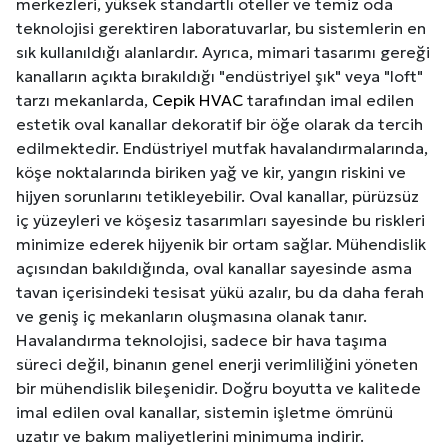
merkezleri, yüksek standartlı oteller ve temiz oda
teknolojisi gerektiren laboratuvarlar, bu sistemlerin en
sık kullanıldığı alanlardır. Ayrıca, mimari tasarımı gereği
kanalların açıkta bırakıldığı "endüstriyel şık" veya "loft"
tarzı mekanlarda,
Cepik HVAC
tarafından imal edilen
estetik oval kanallar dekoratif bir öğe olarak da tercih
edilmektedir. Endüstriyel mutfak havalandırmalarında,
köşe noktalarında biriken yağ ve kir, yangın riskini ve
hijyen sorunlarını tetikleyebilir. Oval kanallar, pürüzsüz
iç yüzeyleri ve köşesiz tasarımları sayesinde bu riskleri
minimize ederek hijyenik bir ortam sağlar. Mühendislik
açısından bakıldığında, oval kanallar sayesinde asma
tavan içerisindeki tesisat yükü azalır, bu da daha ferah
ve geniş iç mekanların oluşmasına olanak tanır.
Havalandırma teknolojisi, sadece bir hava taşıma
süreci değil, binanın genel enerji verimliliğini yöneten
bir mühendislik bileşenidir. Doğru boyutta ve kalitede
imal edilen oval kanallar, sistemin işletme ömrünü
uzatır ve bakım maliyetlerini minimuma indirir.