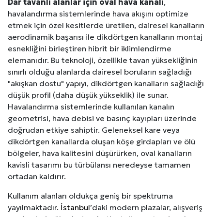
Dar tavanlı alanlar için oval hava kanalı
,
havalandırma sistemlerinde hava akışını optimize
etmek için özel kesitlerde üretilen, dairesel kanalların
aerodinamik başarısı ile dikdörtgen kanalların montaj
esnekliğini birleştiren hibrit bir iklimlendirme
elemanıdır. Bu teknoloji, özellikle tavan yüksekliğinin
sınırlı olduğu alanlarda dairesel boruların sağladığı
"akışkan dostu" yapıyı, dikdörtgen kanalların sağladığı
düşük profil (daha düşük yükseklik) ile sunar.
Havalandırma sistemlerinde kullanılan kanalın
geometrisi, hava debisi ve basınç kayıpları üzerinde
doğrudan etkiye sahiptir. Geleneksel kare veya
dikdörtgen kanallarda oluşan köşe girdapları ve ölü
bölgeler, hava kalitesini düşürürken, oval kanalların
kavisli tasarımı bu türbülansı neredeyse tamamen
ortadan kaldırır.
Kullanım alanları oldukça geniş bir spektruma
yayılmaktadır.
İstanbul
’daki modern plazalar, alışveriş