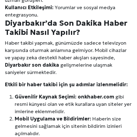
Kullanıcı Etkileşimi:
Yorumlar ve sosyal medya
entegrasyonu.
Diyarbakır
’da Son Dakika Haber
Takibi Nasıl Yapılır?
Haber takibi yapmak, günümüzde sadece televizyon
karşısında oturmak anlamına gelmiyor. Mobil cihazlar
ve yapay zeka destekli haber akışları sayesinde,
Diyarbakır
son dakika
gelişmelerine ulaşmak
saniyeler sürmektedir.
Etkili bir haber takibi için şu adımlar izlenmelidir:
Güvenilir Kaynak Seçimi:
onkhaber.com
gibi
resmi künyesi olan ve etik kurallara uyan siteler yer
imlerine eklenmelidir.
Mobil Uygulama ve Bildirimler:
Haberin size
gelmesini sağlamak için sitenin bildirim izinleri
açılmalıdır.