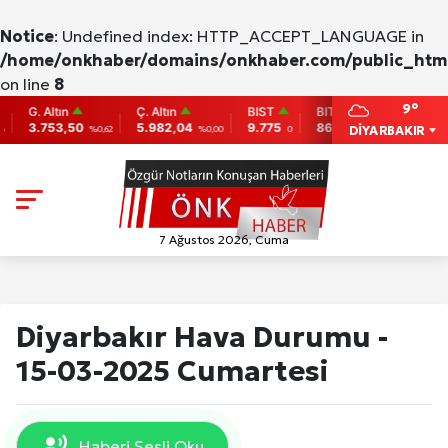
Notice
: Undefined index: HTTP_ACCEPT_LANGUAGE in
/home/onkhaber/domains/onkhaber.com/public_html
on line
8
9°
. Altın
Ç. Altın
BIST
BITCOIN
ETHER
3.753,50
5.982,04
9.775
86,956.742
2,007.2
DİYARBAKIR
%0,62
%0,00
0
-0.31
7 Ağustos 2026, Cuma
Diyarbakır Hava Durumu -
15-03-2025 Cumartesi
Haberi Sesli Oku