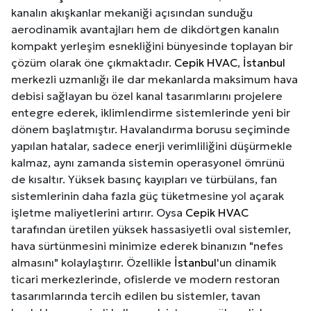
kanalın akışkanlar mekaniği açısından sunduğu
aerodinamik avantajları hem de dikdörtgen kanalın
kompakt yerleşim esnekliğini bünyesinde toplayan bir
çözüm olarak öne çıkmaktadır.
Cepik HVAC
,
İstanbul
merkezli uzmanlığı ile dar mekanlarda maksimum hava
debisi sağlayan bu özel kanal tasarımlarını projelere
entegre ederek, iklimlendirme sistemlerinde yeni bir
dönem başlatmıştır. Havalandırma borusu seçiminde
yapılan hatalar, sadece enerji verimliliğini düşürmekle
kalmaz, aynı zamanda sistemin operasyonel ömrünü
de kısaltır. Yüksek basınç kayıpları ve türbülans, fan
sistemlerinin daha fazla güç tüketmesine yol açarak
işletme maliyetlerini artırır. Oysa
Cepik HVAC
tarafından üretilen yüksek hassasiyetli oval sistemler,
hava sürtünmesini minimize ederek binanızın "nefes
almasını" kolaylaştırır. Özellikle
İstanbul
'un dinamik
ticari merkezlerinde, ofislerde ve modern restoran
tasarımlarında tercih edilen bu sistemler, tavan