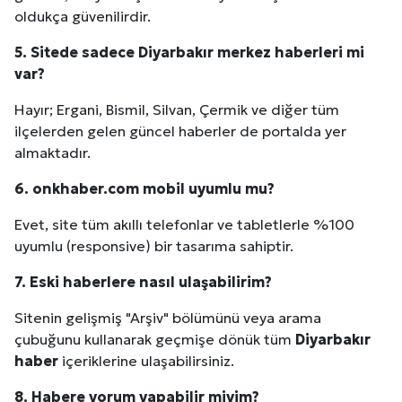
oldukça güvenilirdir.
Kuzu Fileto Seçimi ve Pişirme Önerileri: Yumuşak D
5. Sitede sadece
Diyarbakır
merkez haberleri mi
Dar Tavanlı Alanlar İçin Oval Hava Kanalı Avantajları
var?
Hayır; Ergani, Bismil, Silvan, Çermik ve diğer tüm
ilçelerden gelen güncel haberler de portalda yer
almaktadır.
6. onkhaber.com mobil uyumlu mu?
Evet, site tüm akıllı telefonlar ve tabletlerle %100
uyumlu (responsive) bir tasarıma sahiptir.
7. Eski haberlere nasıl ulaşabilirim?
Sitenin gelişmiş "Arşiv" bölümünü veya arama
çubuğunu kullanarak geçmişe dönük tüm
Diyarbakır
haber
içeriklerine ulaşabilirsiniz.
8. Habere yorum yapabilir miyim?