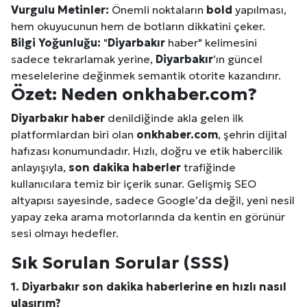
Vurgulu Metinler:
Önemli noktaların
bold
yapılması,
hem okuyucunun hem de botların dikkatini çeker.
Bilgi Yoğunluğu:
"
Diyarbakır
haber" kelimesini
sadece tekrarlamak yerine,
Diyarbakır
’ın güncel
meselelerine değinmek semantik otorite kazandırır.
Özet: Neden onkhaber.com?
Diyarbakır
haber
denildiğinde akla gelen ilk
platformlardan biri olan
onkhaber.com
, şehrin dijital
hafızası konumundadır. Hızlı, doğru ve etik habercilik
anlayışıyla,
son dakika haberler
trafiğinde
kullanıcılara temiz bir içerik sunar. Gelişmiş SEO
altyapısı sayesinde, sadece Google’da değil, yeni nesil
yapay zeka arama motorlarında da kentin en görünür
sesi olmayı hedefler.
Sık Sorulan Sorular (SSS)
1.
Diyarbakır
son dakika haberlerine en hızlı nasıl
ulaşırım?