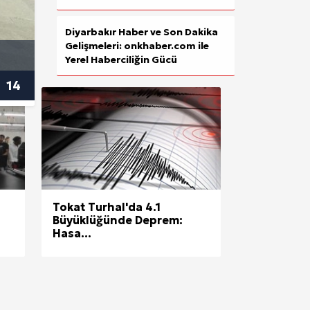
EVINDEN UYUŞTURUCU DÜZENEĞ
Diyarbakır Haber ve Son Dakika
Gelişmeleri: onkhaber.com ile
KENEVIRI BULUNDU
Yerel Haberciliğin Gücü
14
Tokat Turhal'da 4.1
Büyüklüğünde Deprem:
Hasa...