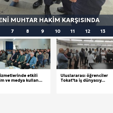
GEÇENE'YE IŞÇI ÇIKARMALARI
 Seçimi, Fiyatları ve İdeal Erkek Yurdu İmkânları
7
8
9
10
11
12
13
Web Sitenizin Görünmeyen Gücü
erileri: Yumuşak Dokuyu Korumak
analı Avantajları
lara Veda Etmeye Gerçekten Hazır Mıyız?
izmetlerinde etkili
Uluslararası öğrenciler
şim ve medya kullan...
Tokat'ta iş dünyasıy...
işmeleri: onkhaber.com ile Yerel Haberciliğin Gücü