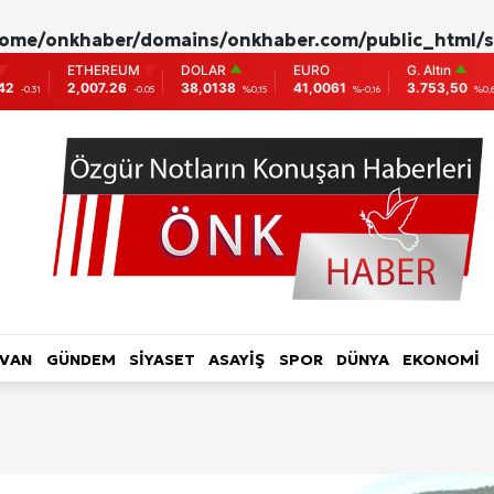
ome/onkhaber/domains/onkhaber.com/public_html/s
ETHEREUM
DOLAR
EURO
G. Altın
Ç.
2,007.26
38,0138
41,0061
3.753,50
5.
-0.05
%0,15
%-0,16
%0,62
L HABER-RÖPORTAJ
TOPLUM-YAŞAM
KADIN
LVAN
GÜNDEM
SİYASET
ASAYİŞ
SPOR
DÜNYA
EKONOMİ
ri