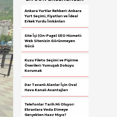
Tümü
Ankara Yurtlar Rehberi: Ankara
Yurt Seçimi, Fiyatları ve İdeal
Erkek Yurdu İmkânları
Tümü
Site İçi (On-Page) SEO Hizmeti:
Web Sitenizin Görünmeyen
Tümü
Gücü
Kuzu Fileto Seçimi ve Pişirme
Giriş Yap
Önerileri: Yumuşak Dokuyu
Korumak
Dar Tavanlı Alanlar İçin Oval
Hava Kanalı Avantajları
Telefonlar Tarih Mi Oluyor:
Ekranlara Veda Etmeye
Gerçekten Hazır Mıyız?