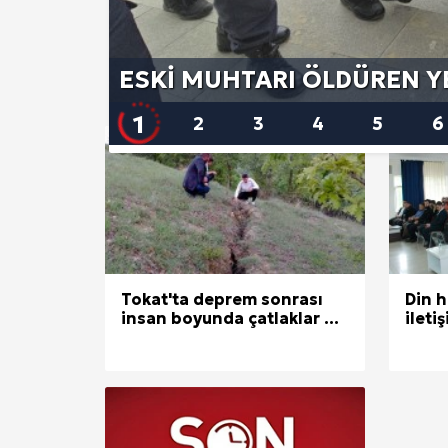
KINIK BELEDIYE BAŞKANI 
A
NEDENIYLE TEPKI YAĞDI
Ankara Yurtlar Rehberi: Ankara Yurt
2
1
3
4
5
6
Site İçi (On-Page) SEO Hizmeti: 
Kuzu Fileto Seçimi ve Pişirme Ön
Dar Tavanlı Alanlar İçin Oval Hava K
Telefonlar Tarih Mi Oluyor: Ekran
Tokat'ta deprem sonrası
Din h
insan boyunda çatlaklar ...
ileti
Diyarbakır Haber ve Son Dakika Gel