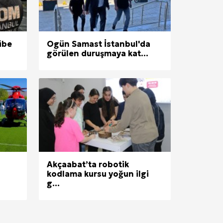
übe
Ogün Samast İstanbul'da
görülen duruşmaya kat...
Akçaabat’ta robotik
kodlama kursu yoğun ilgi
g...