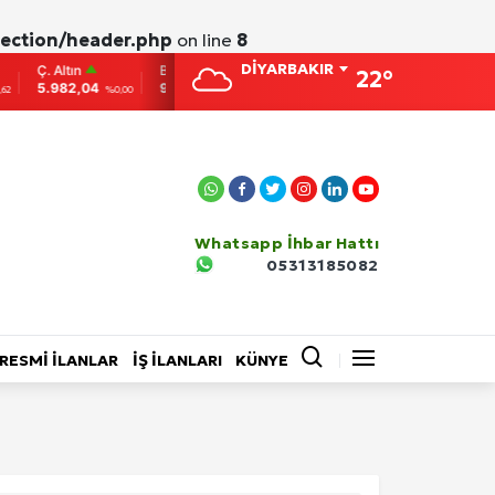
ection/header.php
on line
8
DİYARBAKIR
Ç. Altın
BIST
BITCOIN
ETHEREUM
DOLAR
22°
5.982,04
9.775
86,956.742
2,007.26
38,0138
%0,00
0
-0.31
-0.05
Whatsapp İhbar Hattı
05313185082
EĞİTİM
BİLİM VE TEKNOLOJİ
RESMİ İLANLAR
İŞ İLANLARI
KÜNYE
Video Galeri