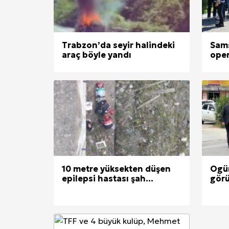
Ankara Yurtlar Rehberi: Ankara Yurt
Site İçi (On-Page) SEO Hizmeti: 
Trabzon’da seyir halindeki
Sams
araç böyle yandı
oper
Kuzu Fileto Seçimi ve Pişirme Ön
Dar Tavanlı Alanlar İçin Oval Hava K
Telefonlar Tarih Mi Oluyor: Ekran
Diyarbakır Haber ve Son Dakika Gel
10 metre yüksekten düşen
Ogün
epilepsi hastası şah...
görü