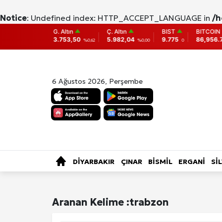
Notice
: Undefined index: HTTP_ACCEPT_LANGUAGE in
/h
O
G. Altın
Ç. Altın
BIST
BITCOIN
061
3.753,50
5.982,04
9.775
86,956.742
%-0,16
%0,62
%0,00
0
-0.3
6 Ağustos 2026, Perşembe
SAĞLIK
KÜLTÜR-SANAT
ÖZE
TÜRKİYE
DİYARBAKIR
ÇINAR
BİSMİL
ERGANİ
Sİ
Fotoğraf Gale
Aranan Kelime :
trabzon