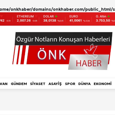
ome/onkhaber/domains/onkhaber.com/public_html/s
ETHEREUM
DOLAR
EURO
G. Altın
2,007.26
38,0138
41,0061
3.753,50
1
-0.05
%0,15
%-0,16
%0,62
L HABER-RÖPORTAJ
TOPLUM-YAŞAM
KADIN
LVAN
GÜNDEM
SİYASET
ASAYİŞ
SPOR
DÜNYA
EKONOMİ
ri