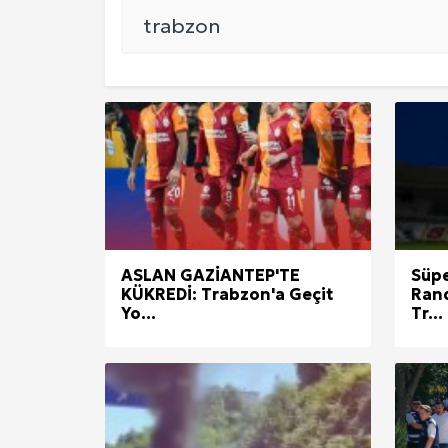
EKONOMİ
DÜNYA
SPOR
Yerel Haberler
ASLAN GAZİANTEP'TE
Süpe
KÜKREDİ: Trabzon'a Geçit
Rand
Yo...
Tr...