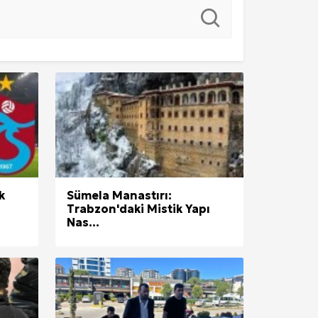
Tümü
Tümü
Tümü
Giriş Yap
k
Sümela Manastırı:
Trabzon'daki Mistik Yapı
Nas...