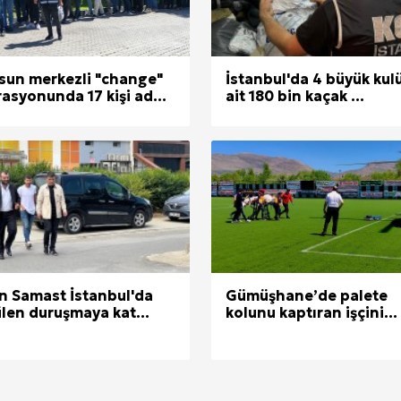
 Seçimi, Fiyatları ve İdeal Erkek Yurdu İmkânları
Web Sitenizin Görünmeyen Gücü
un merkezli "change"
İstanbul'da 4 büyük kul
asyonunda 17 kişi ad...
ait 180 bin kaçak ...
erileri: Yumuşak Dokuyu Korumak
analı Avantajları
lara Veda Etmeye Gerçekten Hazır Mıyız?
işmeleri: onkhaber.com ile Yerel Haberciliğin Gücü
 Samast İstanbul'da
Gümüşhane’de palete
len duruşmaya kat...
kolunu kaptıran işçini...