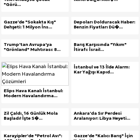
"Görü...
Gazze’de "Sokakta Kış"
Depoları Dolduracak Haber:
Dehşeti: 1 Milyon İns...
Benzin Fiyatları Dü�...
Trump’tan Avrupa’ya
Barış Karşısında "Yıkım"
"Grönland" Muhtırası: 8...
İtirafı: İsrail...
İstanbul ve 13 İlde Alarm:
Kar Yağışı Kapıd...
Elips Hava Kanalı İstanbul:
Modern Havalandırma...
Zil Çaldı, 16 Günlük Mola
Ankara’da Sır Perdesi
Başladı! İşte S�...
Aralanıyor: Libya Heyeti...
Karayipler’de "Petrol Avı":
Gazze’de "Kalıcı Barış" İçin