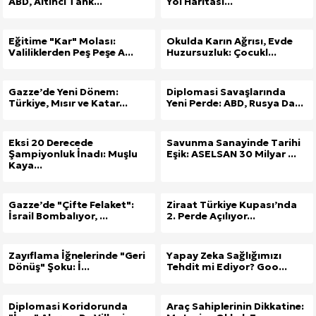
ABD, Altıncı Tank...
Yol Haritası...
Eğitime "Kar" Molası:
Okulda Karın Ağrısı, Evde
Valiliklerden Peş Peşe A...
Huzursuzluk: Çocukl...
Gazze’de Yeni Dönem:
Diplomasi Savaşlarında
Türkiye, Mısır ve Katar...
Yeni Perde: ABD, Rusya Da...
Eksi 20 Derecede
Savunma Sanayinde Tarihi
Şampiyonluk İnadı: Muşlu
Eşik: ASELSAN 30 Milyar ...
Kaya...
Gazze’de "Çifte Felaket":
Ziraat Türkiye Kupası’nda
İsrail Bombalıyor, ...
2. Perde Açılıyor...
Zayıflama İğnelerinde "Geri
Yapay Zeka Sağlığımızı
Dönüş" Şoku: İ...
Tehdit mi Ediyor? Goo...
Diplomasi Koridorunda
Araç Sahiplerinin Dikkatine: