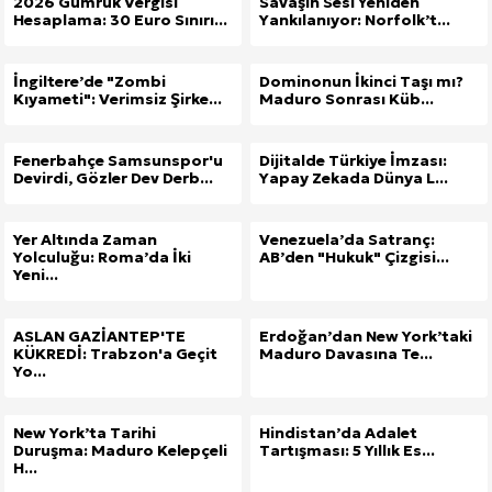
2026 Gümrük Vergisi
Savaşın Sesi Yeniden
Hesaplama: 30 Euro Sınırı...
Yankılanıyor: Norfolk’t...
İngiltere’de "Zombi
Dominonun İkinci Taşı mı?
Kıyameti": Verimsiz Şirke...
Maduro Sonrası Küb...
Fenerbahçe Samsunspor'u
Dijitalde Türkiye İmzası:
Devirdi, Gözler Dev Derb...
Yapay Zekada Dünya L...
Yer Altında Zaman
Venezuela’da Satranç:
Yolculuğu: Roma’da İki
AB’den "Hukuk" Çizgisi...
Yeni...
ASLAN GAZİANTEP'TE
Erdoğan’dan New York’taki
KÜKREDİ: Trabzon'a Geçit
Maduro Davasına Te...
Yo...
New York’ta Tarihi
Hindistan’da Adalet
Duruşma: Maduro Kelepçeli
Tartışması: 5 Yıllık Es...
H...