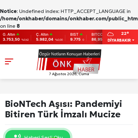
Notice
: Undefined index: HTTP_ACCEPT_LANGUAGE in
/home/onkhaber/domains/onkhaber.com/public_html
on line
8
22°
tın
Ç. Altın
BIST
BITCOIN
ETHEREUM
3,50
5.982,04
9.775
86,956.742
2,007.26
DİYARBAKIR
%0,62
%0,00
0
-0.31
-0
7 Ağustos 2026, Cuma
BioNTech Aşısı: Pandemiyi
Bitiren Türk İmzalı Mucize
Haberi Sesli Oku