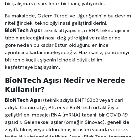
bir çalışma ve sarsılmaz bir inanç yatıyordu.
Bu makalede, Özlem Türeci ve Uğur Şahin’in bu devrim
niteliğindeki teknolojiyi nasıl geliştirdiklerini,
BioNTech Aşısı
teknik altyapısını, mRNA teknolojisinin
tıbbın geleceğini nasıl değiştirdiğini ve rakiplerine
göre neden bu kadar üstün olduğunu en ince
ayrıntısına kadar inceleyeceğiz. Hazırsanız, pandemiyi
bitiren o küçük şişenin içindeki büyük bilimi
keşfetmeye başlayalım.
BioNTech Aşısı Nedir ve Nerede
Kullanılır?
BioNTech Aşısı
(teknik adıyla BNT162b2 veya ticari
adıyla Comirnaty), Pfizer ve BioNTech ortaklığıyla
geliştirilen, mesajcı RNA (mRNA) tabanlı bir COVID-19
aşısıdır. Geleneksel aşılar (örneğin Sinovac), genellikle
zayıflatılmış veya öldürülmüş virüsleri vücuda vererek
bağışıklık sistemini tetikler. Ancak BioNTech, tamamen