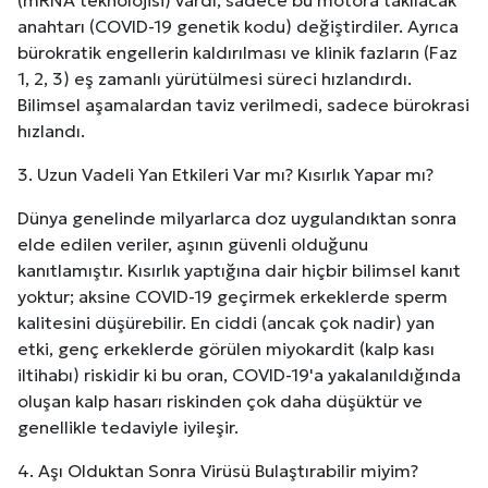
(mRNA teknolojisi) vardı; sadece bu motora takılacak
anahtarı (COVID-19 genetik kodu) değiştirdiler. Ayrıca
bürokratik engellerin kaldırılması ve klinik fazların (Faz
1, 2, 3) eş zamanlı yürütülmesi süreci hızlandırdı.
Bilimsel aşamalardan taviz verilmedi, sadece bürokrasi
hızlandı.
3. Uzun Vadeli Yan Etkileri Var mı? Kısırlık Yapar mı?
Dünya genelinde milyarlarca doz uygulandıktan sonra
elde edilen veriler, aşının güvenli olduğunu
kanıtlamıştır. Kısırlık yaptığına dair hiçbir bilimsel kanıt
yoktur; aksine COVID-19 geçirmek erkeklerde sperm
kalitesini düşürebilir. En ciddi (ancak çok nadir) yan
etki, genç erkeklerde görülen miyokardit (kalp kası
iltihabı) riskidir ki bu oran, COVID-19'a yakalanıldığında
oluşan kalp hasarı riskinden çok daha düşüktür ve
genellikle tedaviyle iyileşir.
4. Aşı Olduktan Sonra Virüsü Bulaştırabilir miyim?