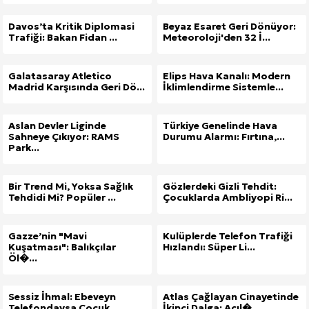
Davos’ta Kritik Diplomasi
Beyaz Esaret Geri Dönüyor:
Trafiği: Bakan Fidan ...
Meteoroloji'den 32 İ...
Galatasaray Atletico
Elips Hava Kanalı: Modern
Madrid Karşısında Geri Dö...
İklimlendirme Sistemle...
Aslan Devler Liginde
Türkiye Genelinde Hava
Sahneye Çıkıyor: RAMS
Durumu Alarmı: Fırtına,...
Park...
Bir Trend Mi, Yoksa Sağlık
Gözlerdeki Gizli Tehdit:
Tehdidi Mi? Popüler ...
Çocuklarda Ambliyopi Ri...
Gazze’nin "Mavi
Kulüplerde Telefon Trafiği
Kuşatması": Balıkçılar
Hızlandı: Süper Li...
Öl�...
Sessiz İhmal: Ebeveyn
Atlas Çağlayan Cinayetinde
Telefondaysa Çocuk
İkinci Dalga: Acıl�...