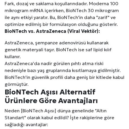
Fark, dozaj ve saklama koşullarındadır. Moderna 100
Kuzu Fileto Seçimi ve Pişirme Önerileri: Yumuşak D
mikrogram mRNA içerirken, BioNTech 30 mikrogram
ile aynı etkiyi yaratır. Bu, BioNTech'in daha "zarif" ve
Dar Tavanlı Alanlar İçin Oval Hava Kanalı Avantajları
optimize edilmiş bir formülasyon olduğunu gösterir.
BioNTech vs. AstraZeneca (Viral Vektör):
AstraZeneca, şempanze adenovirüsü kullanarak
genetik materyali taşır. BioNTech ise saf lipid kılıf
kullanır.
AstraZeneca'da nadir görülen pıhtı atma riski
nedeniyle bazı yaş gruplarında kısıtlamaya gidilmiştir.
BioNTech'in güvenlik profili daha geniş bir kitlede kabul
görmüştür.
BioNTech Aşısı Alternatif
Ürünlere Göre Avantajları
Neden [BioNTech Aşısı] dünya genelinde "Altın
Standart" olarak kabul edildi? İşte rakiplerine göre
sağladığı avantajlar: