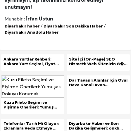
ayrılmayın, aşı takviminizi kontrol etmeyi
unutmayın!
Muhabir :
İrfan Üstün
Diyarbakır haber
/
Diyarbakır Son Dakika Haber
/
Diyarbakır Anadolu Haber
Ankara Yurtlar Rehberi:
Site İçi (On-Page) SEO
Ankara Yurt Seçimi, Fiyat...
Hizmeti: Web Sitenizin G�...
Dar Tavanlı Alanlar İçin Oval
Hava Kanalı Avan...
Kuzu Fileto Seçimi ve
Pişirme Önerileri: Yumuş...
Telefonlar Tarih Mi Oluyor:
Diyarbakır Haber ve Son
Ekranlara Veda Etmeye ...
Dakika Gelişmeleri: onkh...