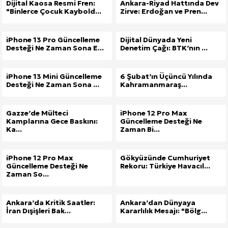
Dijital Kaosa Resmi Fren:
Ankara-Riyad Hattında Dev
"Binlerce Çocuk Kaybold...
Zirve: Erdoğan ve Pren...
iPhone 13 Pro Güncelleme
Dijital Dünyada Yeni
Desteği Ne Zaman Sona E...
Denetim Çağı: BTK’nın ...
iPhone 13 Mini Güncelleme
6 Şubat’ın Üçüncü Yılında
Desteği Ne Zaman Sona ...
Kahramanmaraş...
Gazze’de Mülteci
iPhone 12 Pro Max
Kamplarına Gece Baskını:
Güncelleme Desteği Ne
Ka...
Zaman Bi...
iPhone 12 Pro Max
Gökyüzünde Cumhuriyet
Güncelleme Desteği Ne
Rekoru: Türkiye Havacıl...
Zaman So...
Ankara’da Kritik Saatler:
Ankara’dan Dünyaya
İran Dışişleri Bak...
Kararlılık Mesajı: "Bölg...