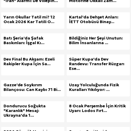
"İran" Alarmı: De Villepin...
Motorine Okkalı Zam...
Yarın Okullar Tatil mi? 12
Kartal’da Dehşet Anları:
Ocak 2026 Kar Tatili O...
İETT Otobüsü Binay...
Batı Şeria’da Şafak
Bildiğiniz Her Şeyi Unutun:
Baskınları: İşgal Kı...
Bilim İnsanlarına ...
Dev Final Bu Akşam: Ezeli
Süper Kupa'da Dev
Rakipler Kupa İçin Sa...
Randevu: Transfer Rüzgarı
Ese...
Gazze’de Soykırım
Uzay Yolculuğunda Fizik
Bilançosu: Can Kaybı 71 Bi...
Kuralları Yıkılıyor: ...
Dondurucu Soğukta
8 Ocak Perşembe İçin Kritik
"Karanlık" Mesaj:
Uyarı: Lodos Fırt...
Ukrayna'da 1...