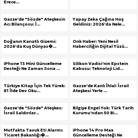
Erece...
Gazze’de "Sözde" Ateşkesin
Yapay Zeka Çağına Hoş
Acı Bilançosu: İ...
Geldiniz: 2026’da Nele...
Doğanın Kanatlı Gizemi:
Onk Haber: Yeni Nesil
2026’da Kuş Dünyas�...
Haberciliğin Dijital Yüzü...
iPhone 13 Mini Güncelleme
Silikon Vadisi’nin Epstein
Desteği Ne Zaman Sona ...
Kabusu: Teknoloji Lid...
Türkiye Kitap İçin Tek Yürek:
Gazze’de Kanlı İhlal: İsrail
81 İlde Dev Oku...
Ateşkesi Yerle ...
Gazze’de "Sözde" Ateşkes:
Bilgiye Engel Yok: Türk Tarih
İsrail Saldırılar...
Kurumu’ndan 50 Bi...
Mutfakta Tavuk Eti Alarmı:
iPhone 14 Pro Max
Ticaret Bakanlığı�...
Güncelleme Desteği Ne