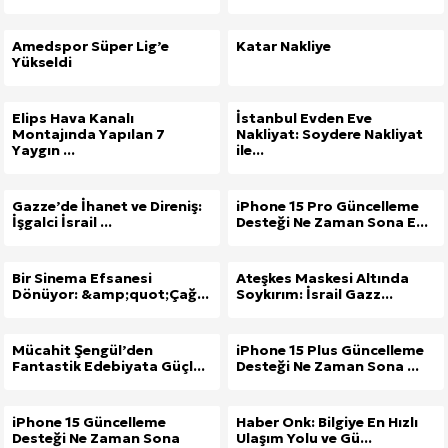
Amedspor Süper Lig’e
Katar Nakliye
Yükseldi
Elips Hava Kanalı
İstanbul Evden Eve
Montajında Yapılan 7
Nakliyat: Soydere Nakliyat
Yaygın ...
ile...
Gazze’de İhanet ve Direniş:
iPhone 15 Pro Güncelleme
İşgalci İsrail ...
Desteği Ne Zaman Sona E...
Bir Sinema Efsanesi
Ateşkes Maskesi Altında
Dönüyor: &amp;quot;Çağ...
Soykırım: İsrail Gazz...
Mücahit Şengül’den
iPhone 15 Plus Güncelleme
Fantastik Edebiyata Güçl...
Desteği Ne Zaman Sona ...
iPhone 15 Güncelleme
Haber Onk: Bilgiye En Hızlı
Desteği Ne Zaman Sona
Ulaşım Yolu ve Gü...