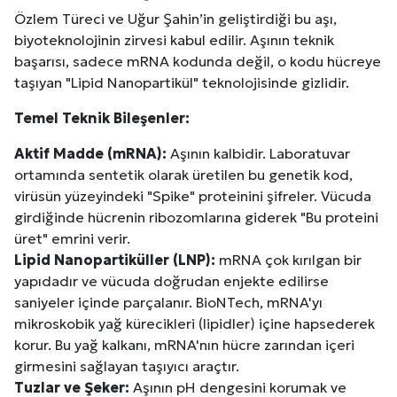
Özlem Türeci ve Uğur Şahin’in geliştirdiği bu aşı,
biyoteknolojinin zirvesi kabul edilir. Aşının teknik
başarısı, sadece mRNA kodunda değil, o kodu hücreye
taşıyan "Lipid Nanopartikül" teknolojisinde gizlidir.
Temel Teknik Bileşenler:
Aktif Madde (mRNA):
Aşının kalbidir. Laboratuvar
ortamında sentetik olarak üretilen bu genetik kod,
virüsün yüzeyindeki "Spike" proteinini şifreler. Vücuda
girdiğinde hücrenin ribozomlarına giderek "Bu proteini
üret" emrini verir.
Lipid Nanopartiküller (LNP):
mRNA çok kırılgan bir
yapıdadır ve vücuda doğrudan enjekte edilirse
saniyeler içinde parçalanır. BioNTech, mRNA'yı
mikroskobik yağ kürecikleri (lipidler) içine hapsederek
korur. Bu yağ kalkanı, mRNA'nın hücre zarından içeri
girmesini sağlayan taşıyıcı araçtır.
Tuzlar ve Şeker:
Aşının pH dengesini korumak ve