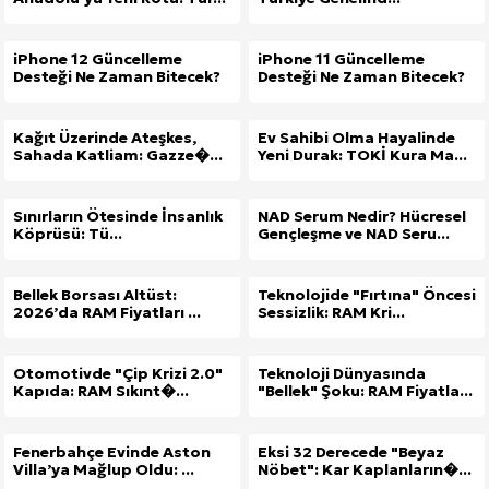
iPhone 12 Güncelleme
iPhone 11 Güncelleme
Desteği Ne Zaman Bitecek?
Desteği Ne Zaman Bitecek?
Kağıt Üzerinde Ateşkes,
Ev Sahibi Olma Hayalinde
Sahada Katliam: Gazze�...
Yeni Durak: TOKİ Kura Ma...
Sınırların Ötesinde İnsanlık
NAD Serum Nedir? Hücresel
Köprüsü: Tü...
Gençleşme ve NAD Seru...
Bellek Borsası Altüst:
Teknolojide "Fırtına" Öncesi
2026’da RAM Fiyatları ...
Sessizlik: RAM Kri...
Otomotivde "Çip Krizi 2.0"
Teknoloji Dünyasında
Kapıda: RAM Sıkınt�...
"Bellek" Şoku: RAM Fiyatla...
Fenerbahçe Evinde Aston
Eksi 32 Derecede "Beyaz
Villa’ya Mağlup Oldu: ...
Nöbet": Kar Kaplanların�...