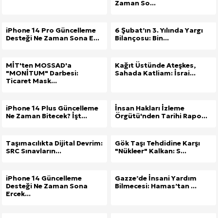
Zaman So...
iPhone 14 Pro Güncelleme
6 Şubat’ın 3. Yılında Yargı
Desteği Ne Zaman Sona E...
Bilançosu: Bin...
MİT'ten MOSSAD'a
Kağıt Üstünde Ateşkes,
"MONİTUM" Darbesi:
Sahada Katliam: İsrai...
Ticaret Mask...
iPhone 14 Plus Güncelleme
İnsan Hakları İzleme
Ne Zaman Bitecek? İşt...
Örgütü'nden Tarihi Rapo...
Taşımacılıkta Dijital Devrim:
Gök Taşı Tehdidine Karşı
SRC Sınavların...
"Nükleer" Kalkan: S...
iPhone 14 Güncelleme
Gazze’de İnsani Yardım
Desteği Ne Zaman Sona
Bilmecesi: Hamas’tan ...
Ercek...