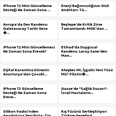
iPhone 12 Mini Güncelleme
Enerji Bağımsızlığının Gizli
Desteği Ne Zaman Sona ...
Anahtarı: Tü...
Avrupa’da Dev Randevu:
Beştepe’de Kritik Zirve
Galatasaray Tarihi Gece
Tamamlandı: MGK’dan ...
�...
iPhone 12 Mini Güncellemesi
Etihad’da Duygusal
Ne Zaman Sona Erecek?
Randevu: Leroy Sane’den
Man...
Dijital Karantina Dönemi:
Ateşkes Mi, İşgalin Yeni Yüzü
Avusturya’dan Çocukl...
Mü? Filistin�...
iPhone 13 Güncelleme
Gazze’de "Sağlık Duvarı":
Desteği Ne Zaman Sona
İsrail Hastaların...
Erece...
Silikon Vadisi’nden
Kış Yüzünü Sertleştiriyor:
Anadolu’ya Yeni Rota: Tür...
Türkiye Genelind...