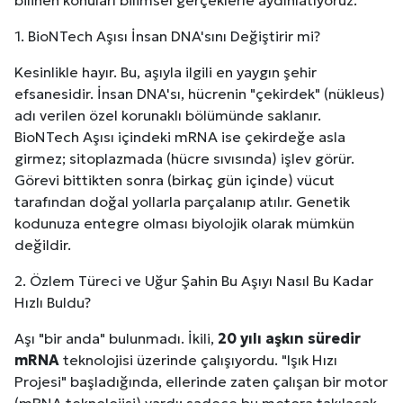
bilinen konuları bilimsel gerçeklerle aydınlatıyoruz.
1. BioNTech Aşısı İnsan DNA'sını Değiştirir mi?
Kesinlikle hayır. Bu, aşıyla ilgili en yaygın şehir
efsanesidir. İnsan DNA'sı, hücrenin "çekirdek" (nükleus)
adı verilen özel korunaklı bölümünde saklanır.
BioNTech Aşısı içindeki mRNA ise çekirdeğe asla
girmez; sitoplazmada (hücre sıvısında) işlev görür.
Görevi bittikten sonra (birkaç gün içinde) vücut
tarafından doğal yollarla parçalanıp atılır. Genetik
kodunuza entegre olması biyolojik olarak mümkün
değildir.
2. Özlem Türeci ve Uğur Şahin Bu Aşıyı Nasıl Bu Kadar
Hızlı Buldu?
Aşı "bir anda" bulunmadı. İkili,
20 yılı aşkın süredir
mRNA
teknolojisi üzerinde çalışıyordu. "Işık Hızı
Projesi" başladığında, ellerinde zaten çalışan bir motor