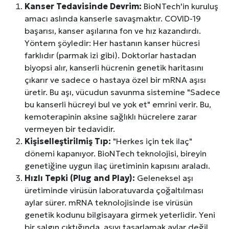
Kanser Tedavisinde Devrim:
BioNTech'in kuruluş
amacı aslında kanserle savaşmaktır. COVID-19
başarısı, kanser aşılarına fon ve hız kazandırdı.
Yöntem şöyledir: Her hastanın kanser hücresi
farklıdır (parmak izi gibi). Doktorlar hastadan
biyopsi alır, kanserli hücrenin genetik haritasını
çıkarır ve sadece o hastaya özel bir mRNA aşısı
üretir. Bu aşı, vücudun savunma sistemine "Sadece
bu kanserli hücreyi bul ve yok et" emrini verir. Bu,
kemoterapinin aksine sağlıklı hücrelere zarar
vermeyen bir tedavidir.
Kişiselleştirilmiş Tıp:
"Herkes için tek ilaç"
dönemi kapanıyor. BioNTech teknolojisi, bireyin
genetiğine uygun ilaç üretiminin kapısını araladı.
Hızlı Tepki (Plug and Play):
Geleneksel aşı
üretiminde virüsün laboratuvarda çoğaltılması
aylar sürer. mRNA teknolojisinde ise virüsün
genetik kodunu bilgisayara girmek yeterlidir. Yeni
bir salgın çıktığında, aşıyı tasarlamak aylar değil,