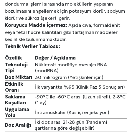
dondurma işlemi sırasında moleküllerin yapısının
bozulmasını engellemek için potasyum klorür, sodyum
klorür ve sükroz (şeker) içerir.
Koruyucu Madde İçermez:
Aşıda cıva, formaldehit
veya fetal hücre kalıntıları gibi tartışmalı maddeler
kesinlikle bulunmamaktadır.
Teknik Veriler Tablosu:
Özellik
Değer / Açıklama
Teknoloji
Nükleosit modifiye mesajcı RNA
Tipi
(modRNA)
Doz Miktarı
30 mikrogram (Yetişkinler için)
Etkinlik
İlk varyantta %95 (Klinik Faz 3 Sonuçları)
Oranı
Saklama
-90°C ile -60°C arası (Uzun süreli), 2-8°C
Koşulları
(1 ay)
Uygulama
İntramüsküler (Kas içi enjeksiyon)
Yolu
İki doz arası 21-28 gün (Pandemi
Doz Aralığı
şartlarına göre değişebilir)