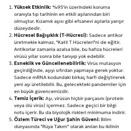
Yüksek Etkinlik:
%95'in üzerindeki koruma
oranıyla tıp tarihinin en etkili aşılarından biri
olmuştur. Kızamık aşısı gibi efsanevi aşılarla yarışır
düzeydedir.
Hücresel Bağışıklık (T-Hücresi):
Sadece antikor
üretmekle kalmaz, "Katil T Hücreleri"ni de eğitir.
Antikorlar zamanla azalsa bile, bu hafıza hücreleri
virüsü yıllar sonra bile tanıyıp yok edebilir.
Esneklik ve Güncellenebilirlik:
Virüs mutasyon
geçirdiğinde, aşıyı sıfırdan yapmaya gerek yoktur.
Sadece mRNA kodundaki birkaç harfi değiştirerek
yeni aşı üretilebilir. Bu, gelecekteki pandemiler için
en büyük güvencemizdir.
Temiz İçerik:
Aşı, virüsün hiçbir parçasını (protein
veya ölü virüs) içermez. Sadece geçici bir bilgi
notu içerir. Bu da biyolojik riskleri minimuma indirir.
Özlem Türeci ve Uğur Şahin Güveni:
Bilim
dünyasında "Rüya Takım" olarak anılan bu ikilinin