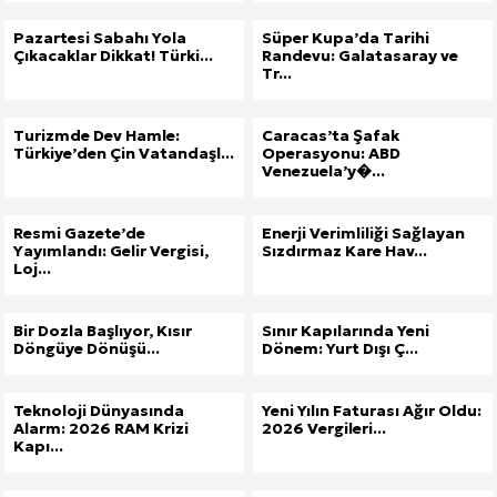
Pazartesi Sabahı Yola
Süper Kupa’da Tarihi
Çıkacaklar Dikkat! Türki...
Randevu: Galatasaray ve
Tr...
Turizmde Dev Hamle:
Caracas’ta Şafak
Türkiye’den Çin Vatandaşl...
Operasyonu: ABD
Venezuela’y�...
Resmi Gazete’de
Enerji Verimliliği Sağlayan
Yayımlandı: Gelir Vergisi,
Sızdırmaz Kare Hav...
Loj...
Bir Dozla Başlıyor, Kısır
Sınır Kapılarında Yeni
Döngüye Dönüşü...
Dönem: Yurt Dışı Ç...
Teknoloji Dünyasında
Yeni Yılın Faturası Ağır Oldu:
Alarm: 2026 RAM Krizi
2026 Vergileri...
Kapı...