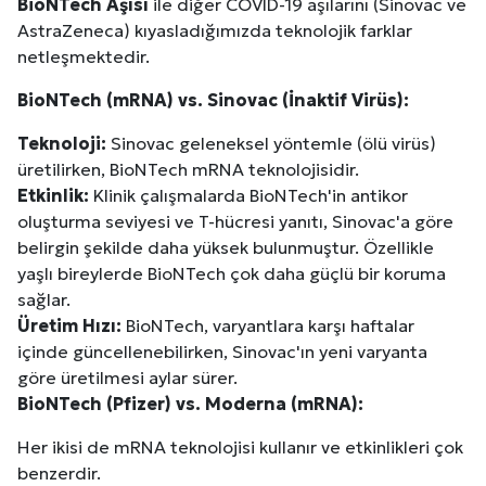
BioNTech Aşısı
ile diğer COVID-19 aşılarını (Sinovac ve
AstraZeneca) kıyasladığımızda teknolojik farklar
netleşmektedir.
BioNTech (mRNA) vs. Sinovac (İnaktif Virüs):
Teknoloji:
Sinovac geleneksel yöntemle (ölü virüs)
üretilirken, BioNTech mRNA teknolojisidir.
Etkinlik:
Klinik çalışmalarda BioNTech'in antikor
oluşturma seviyesi ve T-hücresi yanıtı, Sinovac'a göre
belirgin şekilde daha yüksek bulunmuştur. Özellikle
yaşlı bireylerde BioNTech çok daha güçlü bir koruma
sağlar.
Üretim Hızı:
BioNTech, varyantlara karşı haftalar
içinde güncellenebilirken, Sinovac'ın yeni varyanta
göre üretilmesi aylar sürer.
BioNTech (Pfizer) vs. Moderna (mRNA):
Her ikisi de mRNA teknolojisi kullanır ve etkinlikleri çok
Site İçi (On-Page) SEO Hizmeti: Web Sitenizin Gör
benzerdir.