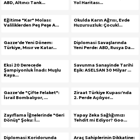
ABD, Altıncı Tank...
Yol Haritası...
Eğitime "Kar" Molası:
Okulda Karın Ağrısı, Evde
Valiliklerden Peş Peşe A...
Huzursuzluk: Çocukl...
Gazze’de Yeni Dönem:
Diplomasi Savaşlarında
Türkiye, Mısır ve Katar...
Yeni Perde: ABD, Rusya Da...
Eksi 20 Derecede
Savunma Sanayinde Tarihi
Şampiyonluk İnadı: Muşlu
Eşik: ASELSAN 30 Milyar ...
Kaya...
Gazze’de "Çifte Felaket":
Ziraat Türkiye Kupası’nda
İsrail Bombalıyor, ...
2. Perde Açılıyor...
Zayıflama İğnelerinde "Geri
Yapay Zeka Sağlığımızı
Dönüş" Şoku: İ...
Tehdit mi Ediyor? Goo...
Diplomasi Koridorunda
Araç Sahiplerinin Dikkatine: