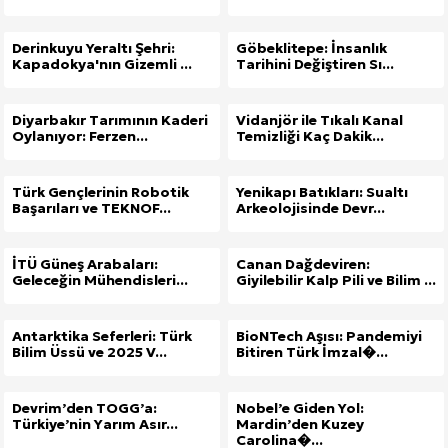
Derinkuyu Yeraltı Şehri:
Göbeklitepe: İnsanlık
Kapadokya'nın Gizemli ...
Tarihini Değiştiren Sı...
Diyarbakır Tarımının Kaderi
Vidanjör ile Tıkalı Kanal
Oylanıyor: Ferzen...
Temizliği Kaç Dakik...
Türk Gençlerinin Robotik
Yenikapı Batıkları: Sualtı
Başarıları ve TEKNOF...
Arkeolojisinde Devr...
İTÜ Güneş Arabaları:
Canan Dağdeviren:
Geleceğin Mühendisleri...
Giyilebilir Kalp Pili ve Bilim ...
Antarktika Seferleri: Türk
BioNTech Aşısı: Pandemiyi
Bilim Üssü ve 2025 V...
Bitiren Türk İmzal�...
Devrim’den TOGG’a:
Nobel’e Giden Yol:
Türkiye’nin Yarım Asır...
Mardin’den Kuzey
Carolina�...