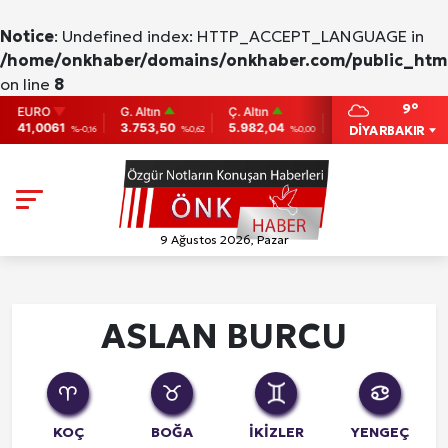
Notice
: Undefined index: HTTP_ACCEPT_LANGUAGE in
/home/onkhaber/domains/onkhaber.com/public_html
on line
8
9°
EURO
G. Altın
Ç. Altın
BIST
BITCOIN
41,0061
3.753,50
5.982,04
9.775
86,956.7
DİYARBAKIR
%-0,16
%0,62
%0,00
0
9 Ağustos 2026, Pazar
ASLAN BURCU
KOÇ
BOĞA
İKİZLER
YENGEÇ