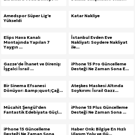
Amedspor Süper Lig’e
Katar Nakliye
Yükseldi
Elips Hava Kanalı
İstanbul Evden Eve
Montajında Yapılan 7
Nakliyat: Soydere Nakliyat
Yaygın ...
ile...
Gazze’de İhanet ve Direniş:
iPhone 15 Pro Güncelleme
İşgalci İsrail ...
Desteği Ne Zaman Sona E...
Bir Sinema Efsanesi
Ateşkes Maskesi Altında
Dönüyor: &amp;quot;Çağ...
Soykırım: İsrail Gazz...
Mücahit Şengül’den
iPhone 15 Plus Güncelleme
Fantastik Edebiyata Güçl...
Desteği Ne Zaman Sona ...
iPhone 15 Güncelleme
Haber Onk: Bilgiye En Hızlı
Desteği Ne Zaman Sona
Ulaşım Yolu ve Gü...