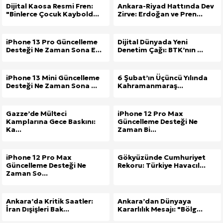
Dijital Kaosa Resmi Fren:
Ankara-Riyad Hattında Dev
"Binlerce Çocuk Kaybold...
Zirve: Erdoğan ve Pren...
iPhone 13 Pro Güncelleme
Dijital Dünyada Yeni
Desteği Ne Zaman Sona E...
Denetim Çağı: BTK’nın ...
iPhone 13 Mini Güncelleme
6 Şubat’ın Üçüncü Yılında
Desteği Ne Zaman Sona ...
Kahramanmaraş...
Site İçi (On-Page) SEO Hizmeti: Web Sitenizin Gör
Gazze’de Mülteci
iPhone 12 Pro Max
Kamplarına Gece Baskını:
Güncelleme Desteği Ne
Ka...
Zaman Bi...
Kuzu Fileto Seçimi ve Pişirme Önerileri: Yumuşak D
Dar Tavanlı Alanlar İçin Oval Hava Kanalı Avantajları
iPhone 12 Pro Max
Gökyüzünde Cumhuriyet
Güncelleme Desteği Ne
Rekoru: Türkiye Havacıl...
Zaman So...
Ankara’da Kritik Saatler:
Ankara’dan Dünyaya
İran Dışişleri Bak...
Kararlılık Mesajı: "Bölg...