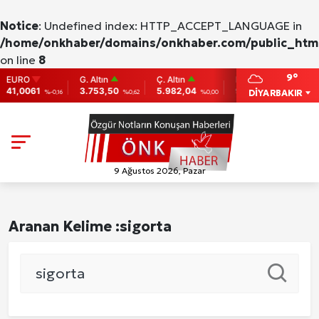
Notice
: Undefined index: HTTP_ACCEPT_LANGUAGE in
/home/onkhaber/domains/onkhaber.com/public_html
on line
8
9°
URO
G. Altın
Ç. Altın
BIST
BITCOIN
1,0061
3.753,50
5.982,04
9.775
86,956.74
DİYARBAKIR
%-0,16
%0,62
%0,00
0
9 Ağustos 2026, Pazar
Aranan Kelime :
sigorta