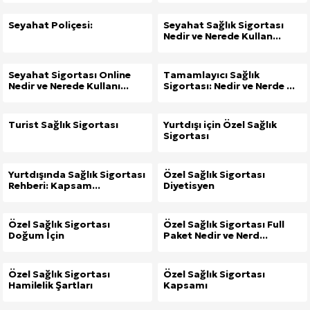
Seyahat Poliçesi:
Seyahat Sağlık Sigortası
Nedir ve Nerede Kullan...
Seyahat Sigortası Online
Tamamlayıcı Sağlık
Nedir ve Nerede Kullanı...
Sigortası: Nedir ve Nerde ...
Turist Sağlık Sigortası
Yurtdışı için Özel Sağlık
Sigortası
Yurtdışında Sağlık Sigortası
Özel Sağlık Sigortası
Rehberi: Kapsam...
Diyetisyen
Özel Sağlık Sigortası
Özel Sağlık Sigortası Full
Doğum İçin
Paket Nedir ve Nerd...
Site İçi (On-Page) SEO Hizmeti: Web Sitenizin Gör
Özel Sağlık Sigortası
Özel Sağlık Sigortası
Hamilelik Şartları
Kapsamı
Kuzu Fileto Seçimi ve Pişirme Önerileri: Yumuşak D