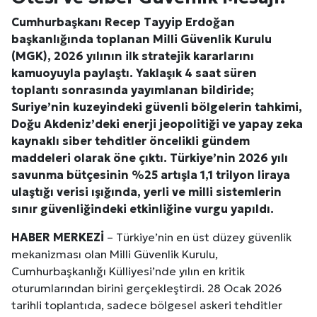
Cumhurbaşkanı Recep Tayyip Erdoğan
başkanlığında toplanan Milli Güvenlik Kurulu
(MGK), 2026 yılının ilk stratejik kararlarını
kamuoyuyla paylaştı. Yaklaşık 4 saat süren
toplantı sonrasında yayımlanan bildiride;
Suriye’nin kuzeyindeki güvenli bölgelerin tahkimi,
Doğu Akdeniz
’deki enerji jeopolitiği ve yapay zeka
kaynaklı siber tehditler öncelikli gündem
maddeleri olarak öne çıktı. Türkiye’nin 2026 yılı
savunma bütçesinin %25 artışla 1,1 trilyon liraya
ulaştığı verisi ışığında, yerli ve milli sistemlerin
sınır güvenliğindeki etkinliğine vurgu yapıldı.
HABER MERKEZİ
– Türkiye’nin en üst düzey güvenlik
mekanizması olan Milli Güvenlik Kurulu,
Cumhurbaşkanlığı Külliyesi’nde yılın en kritik
oturumlarından birini gerçekleştirdi. 28 Ocak 2026
tarihli toplantıda, sadece bölgesel askeri tehditler