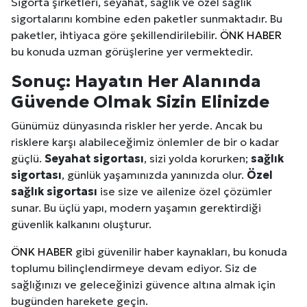
Sigorta şirketleri, seyahat, sağlık ve özel sağlık
sigortalarını kombine eden paketler sunmaktadır. Bu
paketler, ihtiyaca göre şekillendirilebilir.
ÖNK HABER
bu konuda uzman görüşlerine yer vermektedir.
Sonuç: Hayatın Her Alanında
Güvende Olmak Sizin Elinizde
Günümüz dünyasında riskler her yerde. Ancak bu
risklere karşı alabileceğimiz önlemler de bir o kadar
güçlü.
Seyahat sigortası
, sizi yolda korurken;
sağlık
sigortası
, günlük yaşamınızda yanınızda olur.
Özel
sağlık sigortası
ise size ve ailenize özel çözümler
sunar. Bu üçlü yapı, modern yaşamın gerektirdiği
güvenlik kalkanını oluşturur.
ÖNK HABER
gibi güvenilir haber kaynakları, bu konuda
toplumu bilinçlendirmeye devam ediyor. Siz de
sağlığınızı ve geleceğinizi güvence altına almak için
Site İçi (On-Page) SEO Hizmeti: Web Sitenizin Gör
bugünden harekete geçin.