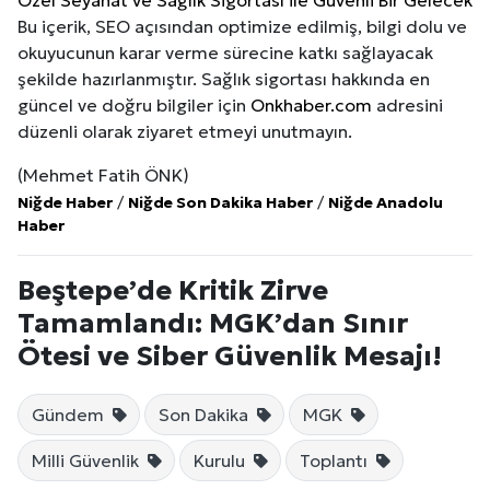
Özel Seyahat ve Sağlık Sigortası ile Güvenli Bir Gelecek
Bu içerik, SEO açısından optimize edilmiş, bilgi dolu ve
okuyucunun karar verme sürecine katkı sağlayacak
şekilde hazırlanmıştır. Sağlık sigortası hakkında en
güncel ve doğru bilgiler için
Onkhaber.com
adresini
düzenli olarak ziyaret etmeyi unutmayın.
(Mehmet Fatih ÖNK)
Niğde Haber
/
Niğde Son Dakika Haber
/
Niğde Anadolu
Haber
Beştepe’de Kritik Zirve
Tamamlandı: MGK’dan Sınır
Ötesi ve Siber Güvenlik Mesajı!
Gündem
Son Dakika
MGK
Milli Güvenlik
Kurulu
Toplantı