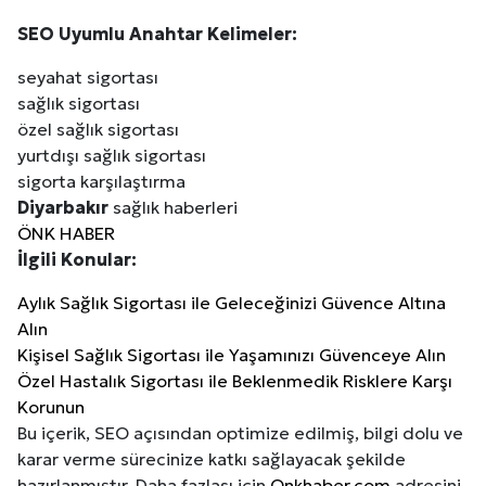
Kuzu Fileto Seçimi ve Pişirme Önerileri: Yumuşak D
SEO Uyumlu Anahtar Kelimeler:
seyahat sigortası
Dar Tavanlı Alanlar İçin Oval Hava Kanalı Avantajları
sağlık sigortası
özel sağlık sigortası
yurtdışı sağlık sigortası
sigorta karşılaştırma
Diyarbakır
sağlık haberleri
ÖNK HABER
İlgili Konular:
Aylık Sağlık Sigortası ile Geleceğinizi Güvence Altına
Alın
Kişisel Sağlık Sigortası ile Yaşamınızı Güvenceye Alın
Özel Hastalık Sigortası ile Beklenmedik Risklere Karşı
Korunun
Bu içerik, SEO açısından optimize edilmiş, bilgi dolu ve
karar verme sürecinize katkı sağlayacak şekilde
hazırlanmıştır. Daha fazlası için
Onkhaber.com
adresini