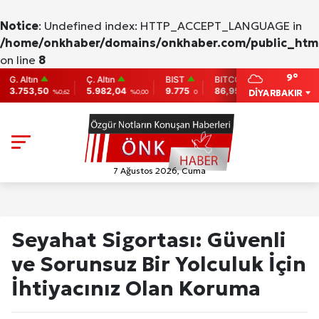
Notice
: Undefined index: HTTP_ACCEPT_LANGUAGE in
/home/onkhaber/domains/onkhaber.com/public_html
on line
8
9°
ltın
Ç. Altın
BIST
BITCOIN
ETHEREU
53,50
5.982,04
9.775
86,956.742
2,007.26
DİYARBAKIR
%0,62
%0,00
0
-0.31
-0
7 Ağustos 2026, Cuma
Seyahat Sigortası: Güvenli
ve Sorunsuz Bir Yolculuk İçin
İhtiyacınız Olan Koruma