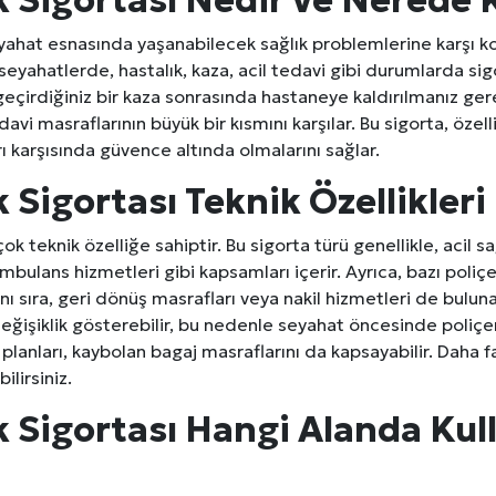
 Sigortası Nedir ve Nerede K
eyahat esnasında yaşanabilecek sağlık problemlerine karşı k
ı seyahatlerde, hastalık, kaza, acil tedavi gibi durumlarda sig
 geçirdiğiniz bir kaza sonrasında hastaneye kaldırılmanız ge
vi masraflarının büyük bir kısmını karşılar. Bu sigorta, özell
rı karşısında güvence altında olmalarını sağlar.
 Sigortası Teknik Özellikleri
ok teknik özelliğe sahiptir. Bu sigorta türü genellikle, acil s
ambulans hizmetleri gibi kapsamları içerir. Ayrıca, bazı poliçe
ı sıra, geri dönüş masrafları veya nakil hizmetleri de buluna
eğişiklik gösterebilir, bu nedenle seyahat öncesinde poliçe
 planları, kaybolan bagaj masraflarını da kapsayabilir. Daha fa
ilirsiniz.
 Sigortası Hangi Alanda Kulla
 Seçimi, Fiyatları ve İdeal Erkek Yurdu İmkânları
Web Sitenizin Görünmeyen Gücü