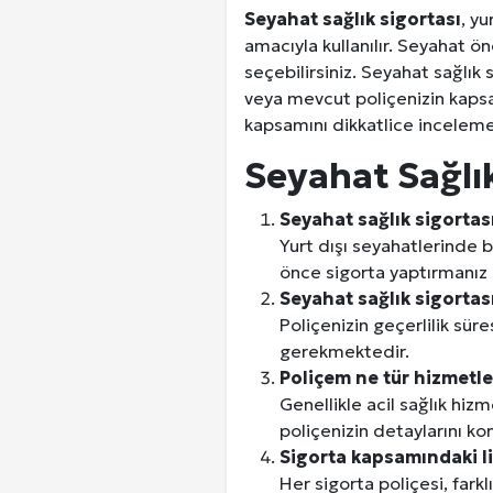
Seyahat sağlık sigortası
, yu
Kuzu Fileto Seçimi ve Pişirme Ön
amacıyla kullanılır. Seyahat ön
seçebilirsiniz. Seyahat sağlık 
Dar Tavanlı Alanlar İçin Oval Hava K
veya mevcut poliçenizin kapsam
kapsamını dikkatlice incelemel
Telefonlar Tarih Mi Oluyor: Ekran
Seyahat Sağlık 
Diyarbakır Haber ve Son Dakika Gel
Seyahat sağlık sigortas
Yurt dışı seyahatlerinde b
önce sigorta yaptırmanız 
Seyahat sağlık sigortası
Poliçenizin geçerlilik sür
gerekmektedir.
Poliçem ne tür hizmetle
Genellikle acil sağlık hiz
poliçenizin detaylarını kon
Sigorta kapsamındaki li
Her sigorta poliçesi, fark