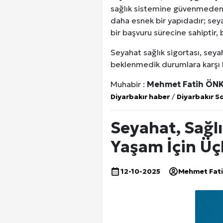
sağlık sistemine güvenmeden, 
daha esnek bir yapıdadır; seyah
bir başvuru sürecine sahiptir
Seyahat sağlık sigortası, seya
beklenmedik durumlara karşı ha
Muhabir :
Mehmet Fatih ÖN
Diyarbakır haber
/
Diyarbakır S
Seyahat, Sağlı
Yaşam İçin Üç
12-10-2025
Mehmet Fat