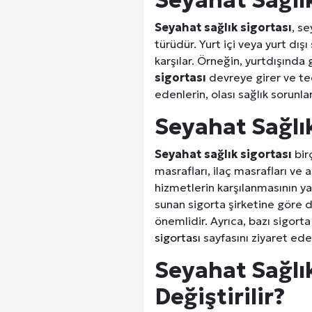
Seyahat Sağlık
Seyahat sağlık sigortası
, s
türüdür. Yurt içi veya yurt dış
karşılar. Örneğin, yurtdışında
sigortası
devreye girer ve teda
edenlerin, olası sağlık sorunla
Seyahat Sağlık
Seyahat sağlık sigortası
birç
masrafları, ilaç masrafları ve 
hizmetlerin karşılanmasının yan
sunan sigorta şirketine göre d
önemlidir. Ayrıca, bazı sigorta
sigortası
sayfasını ziyaret edeb
Seyahat Sağlık
Ankara Yurtlar Rehberi: Ankara Yurt
Değiştirilir?
Site İçi (On-Page) SEO Hizmeti: 