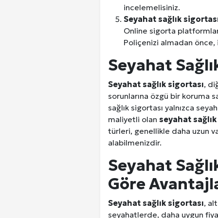
incelemelisiniz.
Seyahat sağlık sigortası
Online sigorta platformları
Poliçenizi almadan önce, i
Seyahat Sağlık
Seyahat sağlık sigortası
, di
sorunlarına özgü bir koruma sa
sağlık sigortası yalnızca seya
maliyetli olan
seyahat sağlık
türleri, genellikle daha uzun v
alabilmenizdir.
Seyahat Sağlık
Göre Avantajl
Seyahat sağlık sigortası
, al
seyahatlerde, daha uygun fiyatl