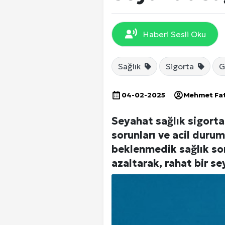
EKONOMİ
Haberi Sesli Oku
DÜNYA
Sağlık
Sigorta
G
SPOR
04-02-2025
Mehmet Fa
Seyahat sağlık sigortas
Yerel Haberler
sorunları ve acil durum
beklenmedik sağlık sor
azaltarak, rahat bir se