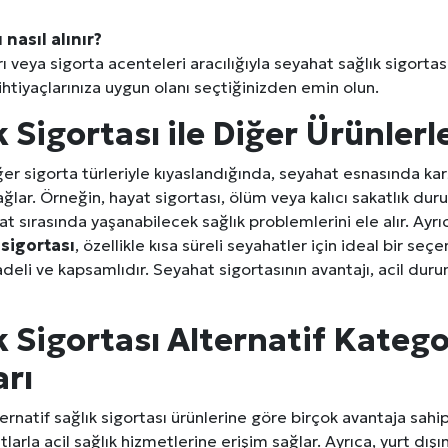
 nasıl alınır?
 veya sigorta acenteleri aracılığıyla seyahat sağlık sigortası 
htiyaçlarınıza uygun olanı seçtiğinizden emin olun.
 Sigortası ile Diğer Ürünler
ğer sigorta türleriyle kıyaslandığında, seyahat esnasında kar
ğlar. Örneğin, hayat sigortası, ölüm veya kalıcı sakatlık dur
hat sırasında yaşanabilecek sağlık problemlerini ele alır. A
 sigortası
, özellikle kısa süreli seyahatler için ideal bir seçe
adeli ve kapsamlıdır. Seyahat sigortasının avantajı, acil duru
 Sigortası Alternatif Katego
arı
ternatif sağlık sigortası ürünlerine göre birçok avantaja sahipt
arla acil sağlık hizmetlerine erişim sağlar. Ayrıca, yurt dışı