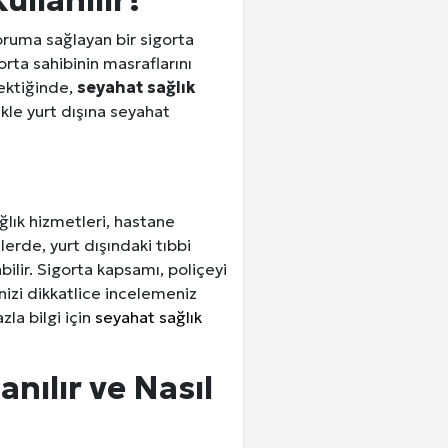
ullanılır?
oruma sağlayan bir sigorta
orta sahibinin masraflarını
rektiğinde,
seyahat sağlık
ikle yurt dışına seyahat
ağlık hizmetleri, hastane
lerde, yurt dışındaki tıbbi
bilir. Sigorta kapsamı, poliçeyi
nizi dikkatlice incelemeniz
zla bilgi için
seyahat sağlık
nılır ve Nasıl