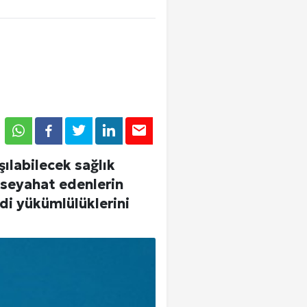
Tümü
Tümü
Tümü
şılabilecek sağlık
Giriş Yap
, seyahat edenlerin
di yükümlülüklerini