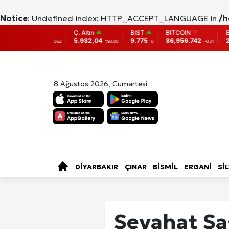
Notice
: Undefined index: HTTP_ACCEPT_LANGUAGE in
/h
Ç. Altın
BIST
BITCOIN
ETHEREUM
5.982,04
9.775
86,956.742
2,007.26
%0,62
%0,00
0
-0.31
-0.05
8 Ağustos 2026, Cumartesi
SAĞLIK
KÜLTÜR-SANAT
ÖZE
TÜRKİYE
DİYARBAKIR
ÇINAR
BİSMİL
ERGANİ
Sİ
Fotoğraf Gale
Seyahat Sağ