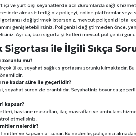
rt içi ve yurt dışı seyahatlerde acil durumlarda sağlık hizm
erileri: Yumuşak Dokuyu Korumak
cesinde almak istediğiniz poliçeyi, online platformlar veya s
sigortanızı değiştirmek isterseniz, mevcut poliçenizi iptal ed
analı Avantajları
ını genişletebilirsiniz. Poliçenizi değiştirmeden önce, yeni 
isiniz. Ayrıca, bazı sigorta şirketleri mevcut poliçenizi gün
lara Veda Etmeye Gerçekten Hazır Mıyız?
Sigortası ile İlgili Sıkça Sor
işmeleri: onkhaber.com ile Yerel Haberciliğin Gücü
ı zorunlu mu?
irçok ülke, seyahat sağlık sigortasını zorunlu kılmaktadır. 
önemlidir.
 ne kadar süre ile geçerlidir?
esi, seyahat sürenizle orantılıdır. Seyahatiniz boyunca geçerl
ri kapsar?
metleri, hastane masrafları, ilaç masrafları ve ambulans hizme
trol etmelisiniz.
mitler nelerdir?
lı limitler ve kapsamlar sunar. Bu nedenle, poliçenizi almadan