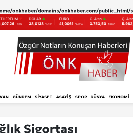
ome/onkhaber/domains/onkhaber.com/public_html/s
DOLAR
EURO
G. Altın
Ç. Altın
BI
38,0138
41,0061
3.753,50
5.982,04
9.
%0,15
%-0,16
%0,62
%0,00
L HABER-RÖPORTAJ
TOPLUM-YAŞAM
KADIN
LVAN
GÜNDEM
SİYASET
ASAYİŞ
SPOR
DÜNYA
EKONOMİ
ri
lık Sigortası