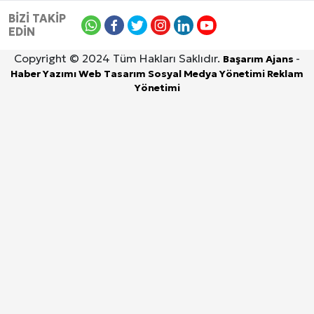
BİZİ TAKİP
EDİN
Copyright © 2024 Tüm Hakları Saklıdır.
-
Başarım Ajans
Haber Yazımı
Web Tasarım
Sosyal Medya Yönetimi
Reklam
Yönetimi
6 Ağustos 2026, Perşembe
DİYARBAKIR
ÇINAR
BİSMİL
ERGANİ