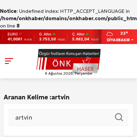
Notice
: Undefined index: HTTP_ACCEPT_LANGUAGE in
/home/onkhaber/domains/onkhaber.com/public_html
on line
8
22°
EURO
G. Altın
Ç. Altın
BIST
BITC
41,0061
3.753,50
5.982,04
9.775
86,95
DİYARBAKIR
%-0,16
%0,62
%0,00
0
6 Ağustos 2026, Perşembe
Aranan Kelime :
artvin