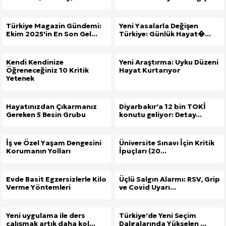
Türkiye Magazin Gündemi:
Yeni Yasalarla Değişen
Ekim 2025'in En Son Gel...
Türkiye: Günlük Hayat�...
Kendi Kendinize
Yeni Araştırma: Uyku Düzeni
Öğreneceğiniz 10 Kritik
Hayat Kurtarıyor
Yetenek
Hayatınızdan Çıkarmanız
Diyarbakır’a 12 bin TOKİ
Gereken 5 Besin Grubu
konutu geliyor: Detay...
İş ve Özel Yaşam Dengesini
Üniversite Sınavı İçin Kritik
Korumanın Yolları
İpuçları (20...
Evde Basit Egzersizlerle Kilo
Üçlü Salgın Alarmı: RSV, Grip
Verme Yöntemleri
ve Covid Uyarı...
Yeni uygulama ile ders
Türkiye’de Yeni Seçim
çalışmak artık daha kol...
Dalgalarında Yükselen ...