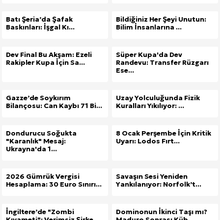
Batı Şeria’da Şafak
Bildiğiniz Her Şeyi Unutun:
Baskınları: İşgal Kı...
Bilim İnsanlarına ...
Dev Final Bu Akşam: Ezeli
Süper Kupa'da Dev
Rakipler Kupa İçin Sa...
Randevu: Transfer Rüzgarı
Ese...
Gazze’de Soykırım
Uzay Yolculuğunda Fizik
Bilançosu: Can Kaybı 71 Bi...
Kuralları Yıkılıyor: ...
Dondurucu Soğukta
8 Ocak Perşembe İçin Kritik
"Karanlık" Mesaj:
Uyarı: Lodos Fırt...
Ukrayna'da 1...
2026 Gümrük Vergisi
Savaşın Sesi Yeniden
Hesaplama: 30 Euro Sınırı...
Yankılanıyor: Norfolk’t...
İngiltere’de "Zombi
Dominonun İkinci Taşı mı?
Kıyameti": Verimsiz Şirke...
Maduro Sonrası Küb...