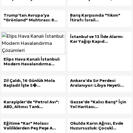
Trump’tan Avrupa’ya
Barış Karşısında "Yıkım"
"Grönland" Muhtırası: 8...
İtirafı: İsrail...
İstanbul ve 13 İlde Alarm:
Kar Yağışı Kapıd...
Elips Hava Kanalı İstanbul:
Modern Havalandırma...
Zil Çaldı, 16 Günlük Mola
Ankara’da Sır Perdesi
Başladı! İşte S�...
Aralanıyor: Libya Heyeti...
Karayipler’de "Petrol Avı":
Gazze’de "Kalıcı Barış" İçin
ABD, Altıncı Tank...
Yol Haritası...
Eğitime "Kar" Molası:
Okulda Karın Ağrısı, Evde
Valiliklerden Peş Peşe A...
Huzursuzluk: Çocukl...