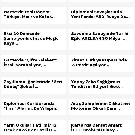
Gazze’de Yeni Dönem:
Diplomasi Savaşlarında
Türkiye, Mısır ve Katar...
Yeni Perde: ABD, Rusya Da...
Eksi 20 Derecede
Savunma Sanayinde Tarihi
Şampiyonluk İnadı: Muşlu
Eşik: ASELSAN 30 Milyar ...
Kaya...
Gazze’de "Çifte Felaket":
Ziraat Türkiye Kupası’nda
İsrail Bombalıyor, ...
2. Perde Açılıyor...
Zayıflama İğnelerinde "Geri
Yapay Zeka Sağlığımızı
Dönüş" Şoku: İ...
Tehdit mi Ediyor? Goo...
Diplomasi Koridorunda
Araç Sahiplerinin Dikkatine:
"İran" Alarmı: De Villepin...
Motorine Okkalı Zam...
Yarın Okullar Tatil mi? 12
Kartal’da Dehşet Anları:
Ocak 2026 Kar Tatili O...
İETT Otobüsü Binay...