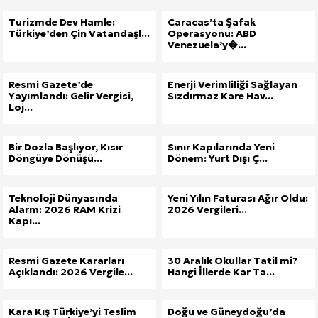
Turizmde Dev Hamle:
Caracas’ta Şafak
Türkiye’den Çin Vatandaşl...
Operasyonu: ABD
Venezuela’y�...
Resmi Gazete’de
Enerji Verimliliği Sağlayan
Yayımlandı: Gelir Vergisi,
Sızdırmaz Kare Hav...
Loj...
Bir Dozla Başlıyor, Kısır
Sınır Kapılarında Yeni
Döngüye Dönüşü...
Dönem: Yurt Dışı Ç...
Teknoloji Dünyasında
Yeni Yılın Faturası Ağır Oldu:
Alarm: 2026 RAM Krizi
2026 Vergileri...
Kapı...
Resmi Gazete Kararları
30 Aralık Okullar Tatil mi?
Açıklandı: 2026 Vergile...
Hangi İllerde Kar Ta...
Kara Kış Türkiye’yi Teslim
Doğu ve Güneydoğu’da