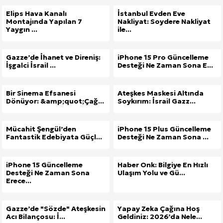
Elips Hava Kanalı
İstanbul Evden Eve
Montajında Yapılan 7
Nakliyat: Soydere Nakliyat
Yaygın ...
ile...
Gazze’de İhanet ve Direniş:
iPhone 15 Pro Güncelleme
İşgalci İsrail ...
Desteği Ne Zaman Sona E...
Bir Sinema Efsanesi
Ateşkes Maskesi Altında
Dönüyor: &amp;quot;Çağ...
Soykırım: İsrail Gazz...
Mücahit Şengül’den
iPhone 15 Plus Güncelleme
Fantastik Edebiyata Güçl...
Desteği Ne Zaman Sona ...
iPhone 15 Güncelleme
Haber Onk: Bilgiye En Hızlı
Desteği Ne Zaman Sona
Ulaşım Yolu ve Gü...
Erece...
Gazze’de "Sözde" Ateşkesin
Yapay Zeka Çağına Hoş
Acı Bilançosu: İ...
Geldiniz: 2026’da Nele...