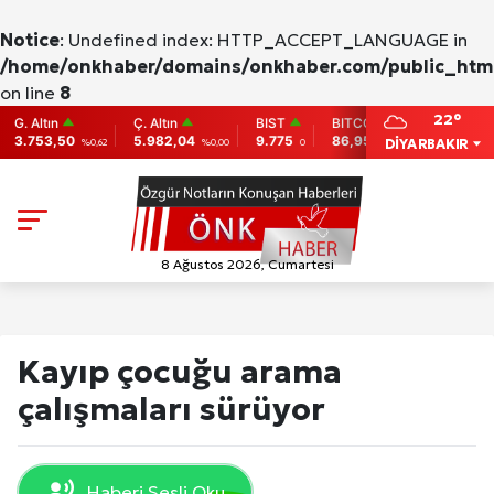
Notice
: Undefined index: HTTP_ACCEPT_LANGUAGE in
/home/onkhaber/domains/onkhaber.com/public_html
on line
8
22°
ltın
Ç. Altın
BIST
BITCOIN
ETHEREU
53,50
5.982,04
9.775
86,956.742
2,007.26
DİYARBAKIR
%0,62
%0,00
0
-0.31
-
8 Ağustos 2026, Cumartesi
Kayıp çocuğu arama
çalışmaları sürüyor
Haberi Sesli Oku