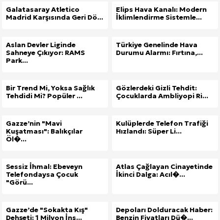
Galatasaray Atletico
Elips Hava Kanalı: Modern
Madrid Karşısında Geri Dö...
İklimlendirme Sistemle...
Aslan Devler Liginde
Türkiye Genelinde Hava
Sahneye Çıkıyor: RAMS
Durumu Alarmı: Fırtına,...
Park...
Bir Trend Mi, Yoksa Sağlık
Gözlerdeki Gizli Tehdit:
Tehdidi Mi? Popüler ...
Çocuklarda Ambliyopi Ri...
Gazze’nin "Mavi
Kulüplerde Telefon Trafiği
Kuşatması": Balıkçılar
Hızlandı: Süper Li...
Öl�...
Sessiz İhmal: Ebeveyn
Atlas Çağlayan Cinayetinde
Telefondaysa Çocuk
İkinci Dalga: Acıl�...
"Görü...
Gazze’de "Sokakta Kış"
Depoları Dolduracak Haber:
Dehşeti: 1 Milyon İns...
Benzin Fiyatları Dü�...