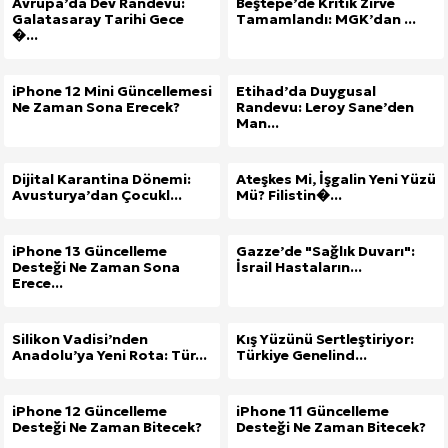
Avrupa’da Dev Randevu:
Beştepe’de Kritik Zirve
Galatasaray Tarihi Gece
Tamamlandı: MGK’dan ...
�...
iPhone 12 Mini Güncellemesi
Etihad’da Duygusal
Ne Zaman Sona Erecek?
Randevu: Leroy Sane’den
Man...
Dijital Karantina Dönemi:
Ateşkes Mi, İşgalin Yeni Yüzü
Avusturya’dan Çocukl...
Mü? Filistin�...
iPhone 13 Güncelleme
Gazze’de "Sağlık Duvarı":
Desteği Ne Zaman Sona
İsrail Hastaların...
Erece...
Silikon Vadisi’nden
Kış Yüzünü Sertleştiriyor:
Anadolu’ya Yeni Rota: Tür...
Türkiye Genelind...
iPhone 12 Güncelleme
iPhone 11 Güncelleme
Desteği Ne Zaman Bitecek?
Desteği Ne Zaman Bitecek?