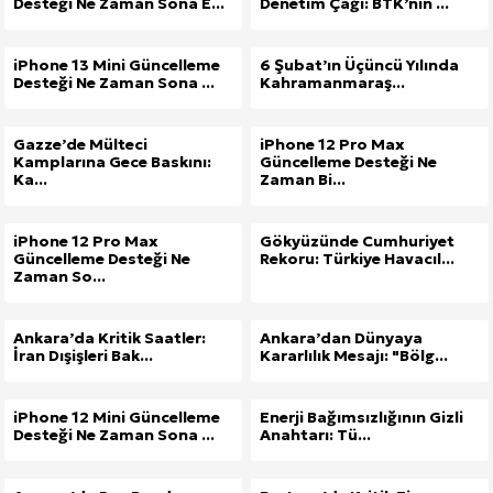
Desteği Ne Zaman Sona E...
Denetim Çağı: BTK’nın ...
Kuzu Fileto Seçimi ve Pişirme Önerileri: Yumuşak D
iPhone 13 Mini Güncelleme
6 Şubat’ın Üçüncü Yılında
Desteği Ne Zaman Sona ...
Kahramanmaraş...
Dar Tavanlı Alanlar İçin Oval Hava Kanalı Avantajları
Gazze’de Mülteci
iPhone 12 Pro Max
Kamplarına Gece Baskını:
Güncelleme Desteği Ne
Ka...
Zaman Bi...
iPhone 12 Pro Max
Gökyüzünde Cumhuriyet
Güncelleme Desteği Ne
Rekoru: Türkiye Havacıl...
Zaman So...
Ankara’da Kritik Saatler:
Ankara’dan Dünyaya
İran Dışişleri Bak...
Kararlılık Mesajı: "Bölg...
iPhone 12 Mini Güncelleme
Enerji Bağımsızlığının Gizli
Desteği Ne Zaman Sona ...
Anahtarı: Tü...