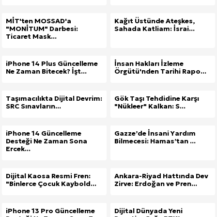
MİT'ten MOSSAD'a
Kağıt Üstünde Ateşkes,
"MONİTUM" Darbesi:
Sahada Katliam: İsrai...
Ticaret Mask...
iPhone 14 Plus Güncelleme
İnsan Hakları İzleme
Ne Zaman Bitecek? İşt...
Örgütü'nden Tarihi Rapo...
Taşımacılıkta Dijital Devrim:
Gök Taşı Tehdidine Karşı
SRC Sınavların...
"Nükleer" Kalkan: S...
iPhone 14 Güncelleme
Gazze’de İnsani Yardım
Desteği Ne Zaman Sona
Bilmecesi: Hamas’tan ...
Ercek...
Dijital Kaosa Resmi Fren:
Ankara-Riyad Hattında Dev
"Binlerce Çocuk Kaybold...
Zirve: Erdoğan ve Pren...
Site İçi (On-Page) SEO Hizmeti: Web Sitenizin Gör
iPhone 13 Pro Güncelleme
Dijital Dünyada Yeni