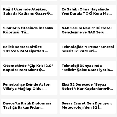
Kağıt Üzerinde Ateşkes,
Ev Sahibi Olma Hayalinde
Sahada Katliam: Gazze�...
Yeni Durak: TOKİ Kura Ma...
Sınırların Ötesinde İnsanlık
NAD Serum Nedir? Hücresel
Köprüsü: Tü...
Gençleşme ve NAD Seru...
Bellek Borsası Altüst:
Teknolojide "Fırtına" Öncesi
2026’da RAM Fiyatları ...
Sessizlik: RAM Kri...
Otomotivde "Çip Krizi 2.0"
Teknoloji Dünyasında
Kapıda: RAM Sıkınt�...
"Bellek" Şoku: RAM Fiyatla...
Fenerbahçe Evinde Aston
Eksi 32 Derecede "Beyaz
Villa’ya Mağlup Oldu: ...
Nöbet": Kar Kaplanların�...
Davos’ta Kritik Diplomasi
Beyaz Esaret Geri Dönüyor:
Trafiği: Bakan Fidan ...
Meteoroloji'den 32 İ...