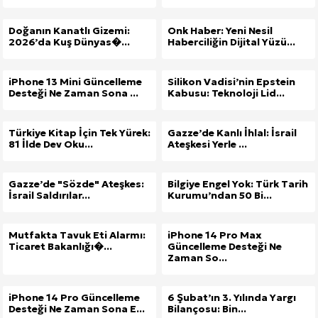
Doğanın Kanatlı Gizemi:
Onk Haber: Yeni Nesil
2026’da Kuş Dünyas�...
Haberciliğin Dijital Yüzü...
iPhone 13 Mini Güncelleme
Silikon Vadisi’nin Epstein
Desteği Ne Zaman Sona ...
Kabusu: Teknoloji Lid...
Türkiye Kitap İçin Tek Yürek:
Gazze’de Kanlı İhlal: İsrail
81 İlde Dev Oku...
Ateşkesi Yerle ...
Gazze’de "Sözde" Ateşkes:
Bilgiye Engel Yok: Türk Tarih
İsrail Saldırılar...
Kurumu’ndan 50 Bi...
Mutfakta Tavuk Eti Alarmı:
iPhone 14 Pro Max
Ticaret Bakanlığı�...
Güncelleme Desteği Ne
Zaman So...
iPhone 14 Pro Güncelleme
6 Şubat’ın 3. Yılında Yargı
Desteği Ne Zaman Sona E...
Bilançosu: Bin...