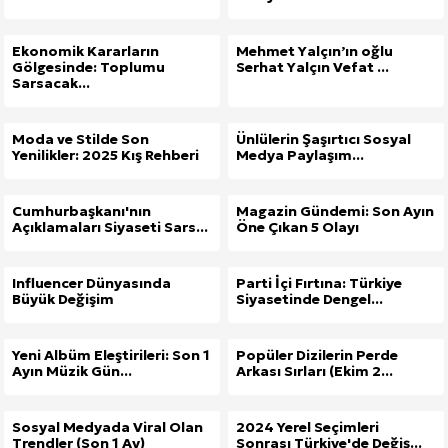
Ekonomik Kararların
Mehmet Yalçın’ın oğlu
Gölgesinde: Toplumu
Serhat Yalçın Vefat ...
Sarsacak...
Moda ve Stilde Son
Ünlülerin Şaşırtıcı Sosyal
Yenilikler: 2025 Kış Rehberi
Medya Paylaşım...
Cumhurbaşkanı'nın
Magazin Gündemi: Son Ayın
Açıklamaları Siyaseti Sars...
Öne Çıkan 5 Olayı
Influencer Dünyasında
Parti İçi Fırtına: Türkiye
Büyük Değişim
Siyasetinde Dengel...
Yeni Albüm Eleştirileri: Son 1
Popüler Dizilerin Perde
Ayın Müzik Gün...
Arkası Sırları (Ekim 2...
Sosyal Medyada Viral Olan
2024 Yerel Seçimleri
Trendler (Son 1 Ay)
Sonrası Türkiye'de Değiş...