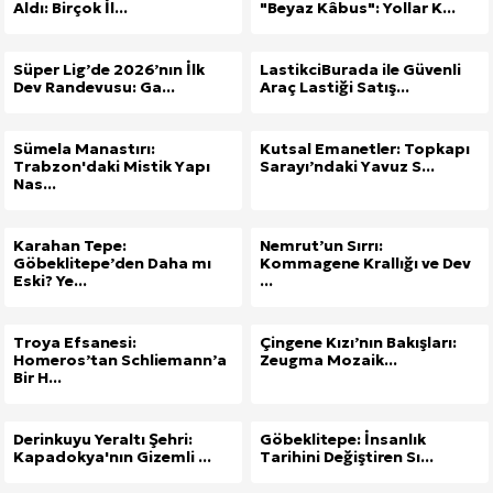
Aldı: Birçok İl...
"Beyaz Kâbus": Yollar K...
Süper Lig’de 2026’nın İlk
LastikciBurada ile Güvenli
Dev Randevusu: Ga...
Araç Lastiği Satış...
Sümela Manastırı:
Kutsal Emanetler: Topkapı
Trabzon'daki Mistik Yapı
Sarayı’ndaki Yavuz S...
Nas...
Karahan Tepe:
Nemrut’un Sırrı:
Göbeklitepe’den Daha mı
Kommagene Krallığı ve Dev
Eski? Ye...
...
Troya Efsanesi:
Çingene Kızı’nın Bakışları:
Homeros’tan Schliemann’a
Zeugma Mozaik...
Bir H...
Derinkuyu Yeraltı Şehri:
Göbeklitepe: İnsanlık
Kapadokya'nın Gizemli ...
Tarihini Değiştiren Sı...