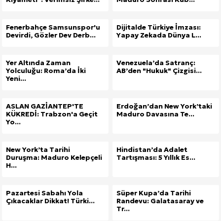
Fenerbahçe Samsunspor'u
Dijitalde Türkiye İmzası:
Devirdi, Gözler Dev Derb...
Yapay Zekada Dünya L...
Yer Altında Zaman
Venezuela’da Satranç:
Yolculuğu: Roma’da İki
AB’den "Hukuk" Çizgisi...
Yeni...
ASLAN GAZİANTEP'TE
Erdoğan’dan New York’taki
KÜKREDİ: Trabzon'a Geçit
Maduro Davasına Te...
Yo...
New York’ta Tarihi
Hindistan’da Adalet
Duruşma: Maduro Kelepçeli
Tartışması: 5 Yıllık Es...
H...
Pazartesi Sabahı Yola
Süper Kupa’da Tarihi
Çıkacaklar Dikkat! Türki...
Randevu: Galatasaray ve
Tr...