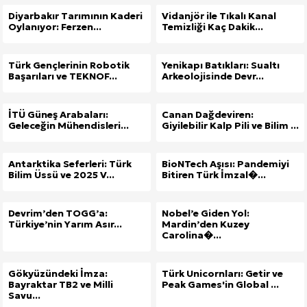
Diyarbakır Tarımının Kaderi
Vidanjör ile Tıkalı Kanal
Oylanıyor: Ferzen...
Temizliği Kaç Dakik...
Türk Gençlerinin Robotik
Yenikapı Batıkları: Sualtı
Başarıları ve TEKNOF...
Arkeolojisinde Devr...
İTÜ Güneş Arabaları:
Canan Dağdeviren:
Geleceğin Mühendisleri...
Giyilebilir Kalp Pili ve Bilim ...
Antarktika Seferleri: Türk
BioNTech Aşısı: Pandemiyi
Bilim Üssü ve 2025 V...
Bitiren Türk İmzal�...
Devrim’den TOGG’a:
Nobel’e Giden Yol:
Türkiye’nin Yarım Asır...
Mardin’den Kuzey
Carolina�...
Gökyüzündeki İmza:
Türk Unicornları: Getir ve
Bayraktar TB2 ve Milli
Peak Games'in Global ...
Savu...