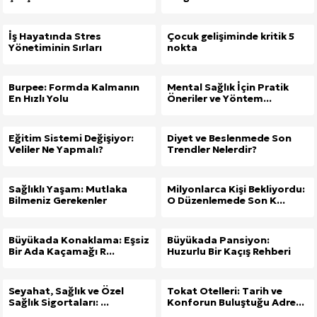
İş Hayatında Stres
Çocuk gelişiminde kritik 5
Yönetiminin Sırları
nokta
Burpee: Formda Kalmanın
Mental Sağlık İçin Pratik
En Hızlı Yolu
Öneriler ve Yöntem...
Eğitim Sistemi Değişiyor:
Diyet ve Beslenmede Son
Veliler Ne Yapmalı?
Trendler Nelerdir?
Sağlıklı Yaşam: Mutlaka
Milyonlarca Kişi Bekliyordu:
Bilmeniz Gerekenler
O Düzenlemede Son K...
Büyükada Konaklama: Eşsiz
Büyükada Pansiyon:
Bir Ada Kaçamağı R...
Huzurlu Bir Kaçış Rehberi
Seyahat, Sağlık ve Özel
Tokat Otelleri: Tarih ve
Sağlık Sigortaları: ...
Konforun Buluştuğu Adre...