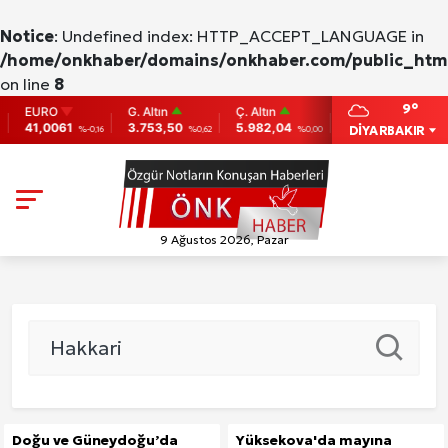
Notice
: Undefined index: HTTP_ACCEPT_LANGUAGE in
/home/onkhaber/domains/onkhaber.com/public_html
on line
8
9°
EURO
G. Altın
Ç. Altın
BIST
BITC
41,0061
3.753,50
5.982,04
9.775
86,95
DİYARBAKIR
%-0,16
%0,62
%0,00
0
9 Ağustos 2026, Pazar
Doğu ve Güneydoğu’da
Yüksekova'da mayına