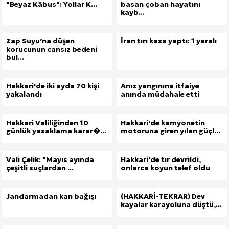
"Beyaz Kâbus": Yollar K...
basan çoban hayatını
kayb...
Zap Suyu’na düşen
İran tırı kaza yaptı: 1 yaralı
korucunun cansız bedeni
bul...
Site İçi (On-Page) SEO Hizmeti: Web Sitenizin Gör
Hakkari'de iki ayda 70 kişi
Anız yangınına itfaiye
yakalandı
anında müdahale etti
Kuzu Fileto Seçimi ve Pişirme Önerileri: Yumuşak D
Hakkari Valiliğinden 10
Hakkari'de kamyonetin
Dar Tavanlı Alanlar İçin Oval Hava Kanalı Avantajları
günlük yasaklama karar�...
motoruna giren yılan güçl...
Vali Çelik: "Mayıs ayında
Hakkari'de tır devrildi,
çeşitli suçlardan ...
onlarca koyun telef oldu
Jandarmadan kan bağışı
(HAKKARİ-TEKRAR) Dev
kayalar karayoluna düştü,...