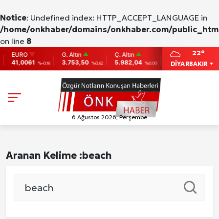
Notice
: Undefined index: HTTP_ACCEPT_LANGUAGE in
/home/onkhaber/domains/onkhaber.com/public_html
on line
8
22°
EURO
G. Altın
Ç. Altın
BIST
BITCO
41,0061
3.753,50
5.982,04
9.775
86,95
DİYARBAKIR
%-0,16
%0,62
%0,00
0
6 Ağustos 2026, Perşembe
Aranan Kelime :
beach