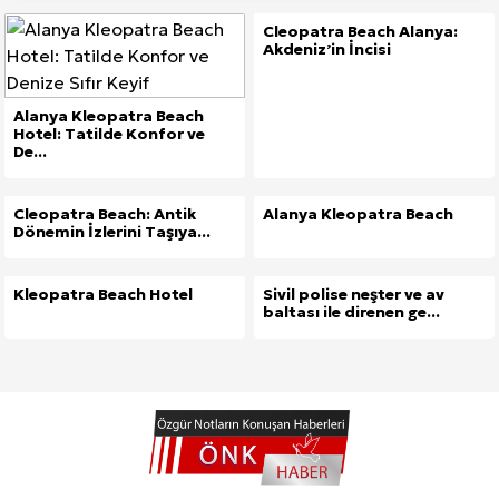
Cleopatra Beach Alanya:
Akdeniz’in İncisi
Alanya Kleopatra Beach
Hotel: Tatilde Konfor ve
De...
Site İçi (On-Page) SEO Hizmeti: Web Sitenizin Gör
Cleopatra Beach: Antik
Alanya Kleopatra Beach
Kuzu Fileto Seçimi ve Pişirme Önerileri: Yumuşak D
Dönemin İzlerini Taşıya...
Dar Tavanlı Alanlar İçin Oval Hava Kanalı Avantajları
Kleopatra Beach Hotel
Sivil polise neşter ve av
baltası ile direnen ge...