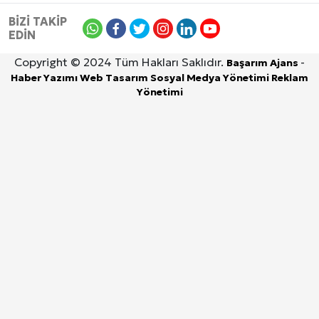
BİZİ TAKİP
EDİN
Copyright © 2024 Tüm Hakları Saklıdır.
-
Başarım Ajans
Haber Yazımı
Web Tasarım
Sosyal Medya Yönetimi
Reklam
Yönetimi
6 Ağustos 2026, Perşembe
DİYARBAKIR
ÇINAR
BİSMİL
ERGANİ