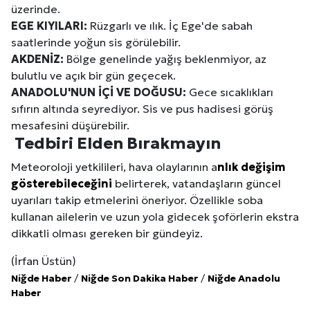
üzerinde.
EGE KIYILARI:
Rüzgarlı ve ılık. İç Ege'de sabah
saatlerinde yoğun sis görülebilir.
AKDENİZ:
Bölge genelinde yağış beklenmiyor, az
bulutlu ve açık bir gün geçecek.
ANADOLU'NUN İÇİ VE DOĞUSU:
Gece sıcaklıkları
sıfırın altında seyrediyor. Sis ve pus hadisesi görüş
mesafesini düşürebilir.
Tedbiri Elden Bırakmayın
Meteoroloji yetkilileri, hava olaylarının a
nlık değişim
gösterebileceğini
belirterek, vatandaşların güncel
uyarıları takip etmelerini öneriyor. Özellikle soba
kullanan ailelerin ve uzun yola gidecek şoförlerin ekstra
dikkatli olması gereken bir gündeyiz.
(İrfan Üstün)
Niğde Haber
/
Niğde Son Dakika Haber
/
Niğde Anadolu
Haber