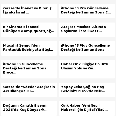
Gazze’de İhanet ve Direniş:
iPhone 15 Pro Güncelleme
İşgalci İsrail ...
Desteği Ne Zaman Sona E...
Bir Sinema Efsanesi
Ateşkes Maskesi Altında
Dönüyor: &amp;quot;Çağ...
Soykırım: İsrail Gazz...
Mücahit Şengül’den
iPhone 15 Plus Güncelleme
Fantastik Edebiyata Güçl...
Desteği Ne Zaman Sona ...
iPhone 15 Güncelleme
Haber Onk: Bilgiye En Hızlı
Desteği Ne Zaman Sona
Ulaşım Yolu ve Gü...
Erece...
Gazze’de "Sözde" Ateşkesin
Yapay Zeka Çağına Hoş
Acı Bilançosu: İ...
Geldiniz: 2026’da Nele...
Doğanın Kanatlı Gizemi:
Onk Haber: Yeni Nesil
2026’da Kuş Dünyas�...
Haberciliğin Dijital Yüzü...