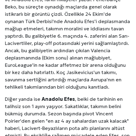
Beko, bu süreçte oynadığı maçlarda genel olarak
istikrarlı bir görüntü çizdi. Özellikle 24 Ekim'de
oynanan Türk Derbisi'nde Anadolu Efes'i deplasmanda
mağlup etmeleri, takımın moralini ve iddiasını tavan
yaptırdı. Bu galibiyetle 6. maçında 4. zaferini alan Sarı-
Lacivertliler, play-off potasındaki yerini sağlamlaştırdı.
Ancak, bu galibiyetin ardından çıkılan Valencia
deplasmanında (Ekim sonu) alınan mağlubiyet,
EuroLeague'in ne kadar affetmez bir arena olduğunu
bir kez daha hatırlattı. Koç Jasikevicius'un takımı,
savunma sertliğini artırdığı maçlarda Avrupa'nın en
tehlikeli takımlarından biri olduğunu kanıtladı.
Diğer yanda ise
Anadolu Efes
, belki de tarihinin en
talihsiz son 1 ayını yaşıyor. Sakatlıklar, takımın belini
bükmüş durumda. Sezon başında pivot Vincent
Poirier'den gelen "en az 4 ay sahalardan uzak kalacak"
haberi, Lacivert-Beyazlıların pota altı planlarını altüst
etmişti. Bu eksikliğe rağmen mücadele eden Efes, son