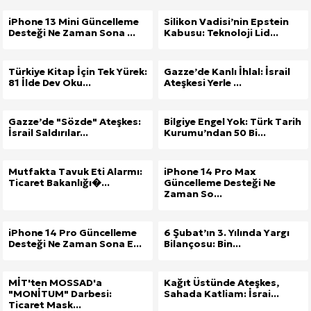
iPhone 13 Mini Güncelleme
Silikon Vadisi’nin Epstein
Desteği Ne Zaman Sona ...
Kabusu: Teknoloji Lid...
Türkiye Kitap İçin Tek Yürek:
Gazze’de Kanlı İhlal: İsrail
81 İlde Dev Oku...
Ateşkesi Yerle ...
Gazze’de "Sözde" Ateşkes:
Bilgiye Engel Yok: Türk Tarih
İsrail Saldırılar...
Kurumu’ndan 50 Bi...
Mutfakta Tavuk Eti Alarmı:
iPhone 14 Pro Max
Ticaret Bakanlığı�...
Güncelleme Desteği Ne
Zaman So...
iPhone 14 Pro Güncelleme
6 Şubat’ın 3. Yılında Yargı
Desteği Ne Zaman Sona E...
Bilançosu: Bin...
MİT'ten MOSSAD'a
Kağıt Üstünde Ateşkes,
"MONİTUM" Darbesi:
Sahada Katliam: İsrai...
Ticaret Mask...