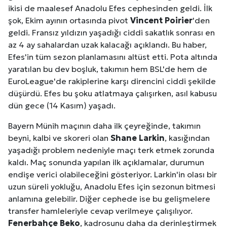
ikisi de maalesef Anadolu Efes cephesinden geldi. İlk
şok, Ekim ayının ortasında pivot
Vincent Poirier
'den
geldi. Fransız yıldızın yaşadığı ciddi sakatlık sonrası en
az 4 ay sahalardan uzak kalacağı açıklandı. Bu haber,
Efes'in tüm sezon planlamasını altüst etti. Pota altında
yaratılan bu dev boşluk, takımın hem BSL'de hem de
EuroLeague'de rakiplerine karşı direncini ciddi şekilde
düşürdü. Efes bu şoku atlatmaya çalışırken, asıl kabusu
dün gece (14 Kasım) yaşadı.
Bayern Münih maçının daha ilk çeyreğinde, takımın
beyni, kalbi ve skoreri olan
Shane Larkin
, kasığından
yaşadığı problem nedeniyle maçı terk etmek zorunda
kaldı. Maç sonunda yapılan ilk açıklamalar, durumun
endişe verici olabileceğini gösteriyor. Larkin'in olası bir
uzun süreli yokluğu, Anadolu Efes için sezonun bitmesi
anlamına gelebilir. Diğer cephede ise bu gelişmelere
transfer hamleleriyle cevap verilmeye çalışılıyor.
Fenerbahçe Beko
, kadrosunu daha da derinleştirmek