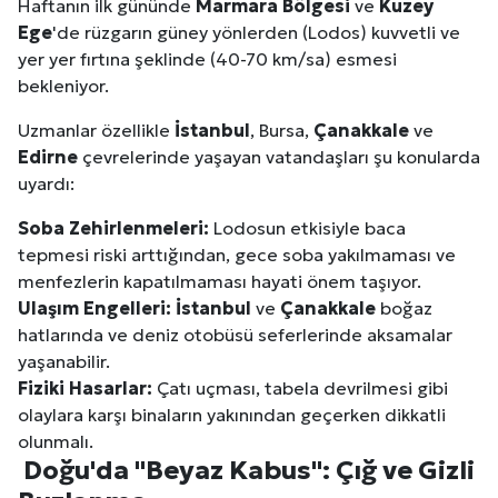
Haftanın ilk gününde
Marmara Bölgesi
ve
Kuzey
Ege
'de rüzgarın güney yönlerden (Lodos) kuvvetli ve
yer yer fırtına şeklinde (40-70 km/sa) esmesi
bekleniyor.
Uzmanlar özellikle
İstanbul
, Bursa,
Çanakkale
ve
Edirne
çevrelerinde yaşayan vatandaşları şu konularda
uyardı:
Soba Zehirlenmeleri:
Lodosun etkisiyle baca
tepmesi riski arttığından, gece soba yakılmaması ve
menfezlerin kapatılmaması hayati önem taşıyor.
Ulaşım Engelleri:
İstanbul
ve
Çanakkale
boğaz
hatlarında ve deniz otobüsü seferlerinde aksamalar
yaşanabilir.
Fiziki Hasarlar:
Çatı uçması, tabela devrilmesi gibi
olaylara karşı binaların yakınından geçerken dikkatli
olunmalı.
Doğu'da "Beyaz Kabus": Çığ ve Gizli