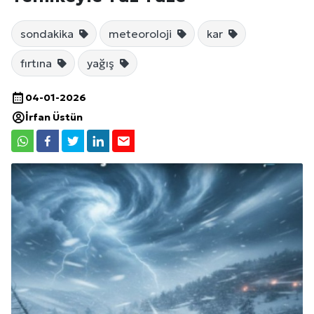
sondakika
meteoroloji
kar
fırtına
yağış
04-01-2026
İrfan Üstün