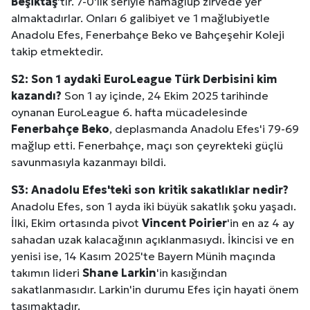
Beşiktaş
'tır. 7-0'lık seriyle namağlup zirvede yer
almaktadırlar. Onları 6 galibiyet ve 1 mağlubiyetle
Anadolu Efes, Fenerbahçe Beko ve Bahçeşehir Koleji
takip etmektedir.
S2: Son 1 aydaki EuroLeague Türk Derbisini kim
kazandı?
Son 1 ay içinde, 24 Ekim 2025 tarihinde
oynanan EuroLeague 6. hafta mücadelesinde
Fenerbahçe Beko
, deplasmanda Anadolu Efes'i 79-69
mağlup etti. Fenerbahçe, maçı son çeyrekteki güçlü
savunmasıyla kazanmayı bildi.
S3: Anadolu Efes'teki son kritik sakatlıklar nedir?
Anadolu Efes, son 1 ayda iki büyük sakatlık şoku yaşadı.
İlki, Ekim ortasında pivot
Vincent Poirier
'in en az 4 ay
sahadan uzak kalacağının açıklanmasıydı. İkincisi ve en
yenisi ise, 14 Kasım 2025'te Bayern Münih maçında
takımın lideri
Shane Larkin
'in kasığından
sakatlanmasıdır. Larkin'in durumu Efes için hayati önem
taşımaktadır.