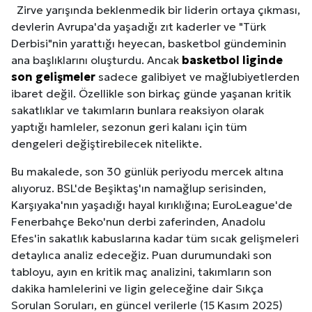
Zirve yarışında beklenmedik bir liderin ortaya çıkması,
devlerin Avrupa'da yaşadığı zıt kaderler ve "Türk
Derbisi"nin yarattığı heyecan, basketbol gündeminin
ana başlıklarını oluşturdu. Ancak
basketbol liginde
son gelişmeler
sadece galibiyet ve mağlubiyetlerden
ibaret değil. Özellikle son birkaç günde yaşanan kritik
sakatlıklar ve takımların bunlara reaksiyon olarak
yaptığı hamleler, sezonun geri kalanı için tüm
dengeleri değiştirebilecek nitelikte.
Bu makalede, son 30 günlük periyodu mercek altına
alıyoruz. BSL'de Beşiktaş'ın namağlup serisinden,
Karşıyaka'nın yaşadığı hayal kırıklığına; EuroLeague'de
Fenerbahçe Beko'nun derbi zaferinden, Anadolu
Efes'in sakatlık kabuslarına kadar tüm sıcak gelişmeleri
detaylıca analiz edeceğiz. Puan durumundaki son
tabloyu, ayın en kritik maç analizini, takımların son
dakika hamlelerini ve ligin geleceğine dair Sıkça
Sorulan Soruları, en güncel verilerle (15 Kasım 2025)