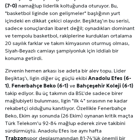
(7-0)
namağlup liderlik koltuğunda oturuyor. Bu,
Kuzu Fileto Seçimi ve Pişirme Önerileri: Yumuşak D
"basketbol liginde son gelişmeler" başlığının yurt
içindeki en dikkat çekici olayıdır. Beşiktaş'ın bu serisi,
Dar Tavanlı Alanlar İçin Oval Hava Kanalı Avantajları
sadece sonuçlardan ibaret değil; oynadıkları dominant
ve tempolu basketbol, rakiplerine kurdukları ortalama
20 sayılık farklar ve takım kimyasının oturmuş olması,
Siyah-Beyazlı camiayı şampiyonluk için iddialı bir
konuma getirdi.
Zirvenin hemen arkası ise adeta bir alev topu. Lider
Beşiktaş'ı, ligin diğer üç güçlü ekibi
Anadolu Efes (6-
1)
,
Fenerbahçe Beko (6-1)
ve
Bahçeşehir Koleji (6-1)
takip ediyor. Bu üç takımın da BSL'de sadece birer
mağlubiyeti bulunması, ligin "ilk 4" sırasının ne kadar
rekabetçi olduğunu kanıtlıyor. Özellikle Fenerbahçe
Beko, Ekim ayı sonunda (26 Ekim) oynanan kritik maçta
Türk Telekom'u 92-84 mağlup ederek zirve takibini
sürdürmüştü. Anadolu Efes ise aynı hafta
Trabzon
spor deplasmanından 81-74'lük önemli bir