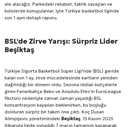
ele alacağız. Parkedeki rekabet, taktik savaşları ve
kulislerde konuşulanlar; işte Türkiye basketbol liginde
son 1 ayın detaylı raporu.
BSL'de Zirve Yarışı: Sürpriz Lider
Beşiktaş
Türkiye Sigorta Basketbol Süper Ligi'nde (BSL) geride
kalan son 1 ay, zirve mücadelesinde kartların yeniden
dağıtıldığı bir dönem oldu. Sezona iddialı bütçelerle
giren Fenerbahçe Beko ve Anadolu Efes'in EuroLeague
fikstürü nedeniyle zaman zaman yaşadığı BSL
konsantrasyon kayıpları beklenirken, bu boşluğu
dolduran sürpriz bir takım öne çıktı. Koç Dusan
Alimpijevic yönetimindeki
Beşiktaş
, 15 Kasım 2025
Site İçi (On-Page) SEO Hizmeti: Web Sitenizin Gör
itibarıyla ligde oynadığı 7 maçın tamamını kazanarak