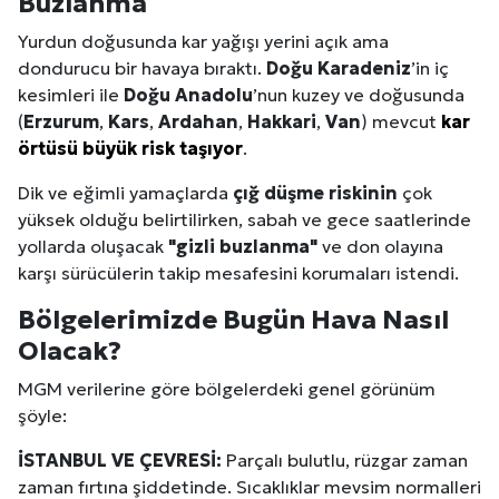
Buzlanma
Yurdun doğusunda kar yağışı yerini açık ama
dondurucu bir havaya bıraktı.
Doğu Karadeniz
’in iç
kesimleri ile
Doğu Anadolu
’nun kuzey ve doğusunda
(
Erzurum
,
Kars
,
Ardahan
,
Hakkari
,
Van
) mevcut
kar
örtüsü büyük risk taşıyor
.
Dik ve eğimli yamaçlarda
çığ düşme riskinin
çok
yüksek olduğu belirtilirken, sabah ve gece saatlerinde
yollarda oluşacak
"gizli buzlanma"
ve don olayına
karşı sürücülerin takip mesafesini korumaları istendi.
Bölgelerimizde Bugün Hava Nasıl
Olacak?
MGM verilerine göre bölgelerdeki genel görünüm
şöyle:
İSTANBUL VE ÇEVRESİ:
Parçalı bulutlu, rüzgar zaman
zaman fırtına şiddetinde. Sıcaklıklar mevsim normalleri