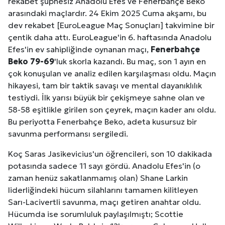
rekabet şüphesiz Anadolu Efes ve Fenerbahçe Beko
arasındaki maçlardır. 24 Ekim 2025 Cuma akşamı, bu
dev rekabet [EuroLeague Maç Sonuçları] takvimine bir
çentik daha attı. EuroLeague'in 6. haftasında Anadolu
Efes'in ev sahipliğinde oynanan maçı,
Fenerbahçe
Beko 79-69
'luk skorla kazandı. Bu maç, son 1 ayın en
çok konuşulan ve analiz edilen karşılaşması oldu. Maçın
hikayesi, tam bir taktik savaşı ve mental dayanıklılık
testiydi. İlk yarısı büyük bir çekişmeye sahne olan ve
58-58 eşitlikle girilen son çeyrek, maçın kader anı oldu.
Bu periyotta Fenerbahçe Beko, adeta kusursuz bir
savunma performansı sergiledi.
Koç Saras Jasikevicius'un öğrencileri, son 10 dakikada
potasında sadece 11 sayı gördü. Anadolu Efes'in (o
zaman henüz sakatlanmamış olan) Shane Larkin
liderliğindeki hücum silahlarını tamamen kilitleyen
Sarı-Lacivertli savunma, maçı getiren anahtar oldu.
Hücumda ise sorumluluk paylaşılmıştı; Scottie