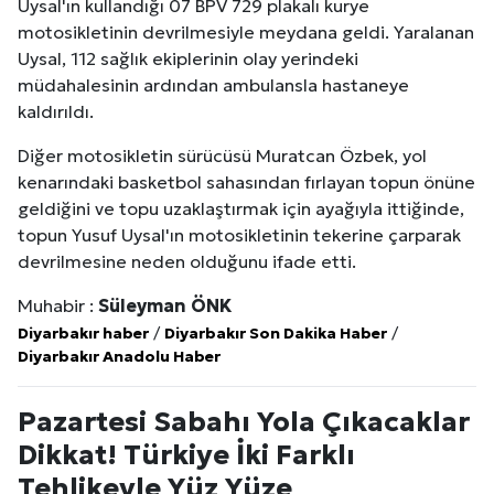
Uysal'ın kullandığı 07 BPV 729 plakalı kurye
motosikletinin devrilmesiyle meydana geldi. Yaralanan
Uysal, 112 sağlık ekiplerinin olay yerindeki
müdahalesinin ardından ambulansla hastaneye
kaldırıldı.
Diğer motosikletin sürücüsü Muratcan Özbek, yol
kenarındaki basketbol sahasından fırlayan topun önüne
geldiğini ve topu uzaklaştırmak için ayağıyla ittiğinde,
topun Yusuf Uysal'ın motosikletinin tekerine çarparak
devrilmesine neden olduğunu ifade etti.
Muhabir :
Süleyman ÖNK
Diyarbakır haber
/
Diyarbakır Son Dakika Haber
/
Diyarbakır Anadolu Haber
Pazartesi Sabahı Yola Çıkacaklar
Dikkat! Türkiye İki Farklı
Tehlikeyle Yüz Yüze