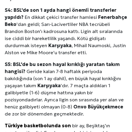
S4: BSL'de son 1 ayda hangi önemli transferler
yapıldı?
En dikkat çekici transfer hamlesi
Fenerbahçe
Beko
'dan geldi; Sarı-Lacivertliler NBA tecrübeli
Brandon Boston'ı kadrosuna kattı. Ligin alt sıralarında
ise ciddi bir hareketlilik yaşandı. Kötü gidişatı
durdurmak isteyen
Karşıyaka
, Mihail Naumoski, Justin
Alston ve Mike Moore'u transfer etti.
S5: BSL'de bu sezon hayal kırıklığı yaratan takım
hangisi?
Geride kalan 7-8 haftalık periyoda
bakıldığında (son 1 ay dahil), en büyük hayal kırıklığını
yaşayan takım
Karşıyaka
'dır. 7 maçta aldıkları 1
galibiyetle (1-6) düşme hattına yakın bir
pozisyondadırlar. Ayrıca ligin son sırasında yer alan ve
henüz galibiyeti olmayan (0-8)
Onvo Büyükçekmece
de zor bir dönemden geçmektedir.
Türkiye basketbolunda son
bir ay, Beşiktaş'ın