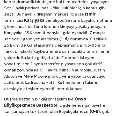
kadar dramatik bir düşme hattı mücadelesi yaşanıyor.
Son 1 aylık periyot, bazı köklü kulüpler için kabus gibi
geçti. Bu hayal kırıklığının merkezinde ise
İzmir
temsilcisi
Karşıyaka
yer alıyor. Sezona büyük umutlarla
giren ancak bir türlü istenen kimyayı yakalayamayan
Karşıyaka, 15 Kasım itibarıyla ligde oynadığı 7 maçta
sadece 1 galibiyet alabilmiş
(1-6)
durumda. Özellikle
26 Ekim'de Galatasaray'a deplasmanda 103-83 gibi
farklı bir skorla kaybetmeleri, camiadaki alarm zillerini
çaldırdı. Bu kötü gidişata "dur" demek isteyen
yönetim, son 1 ayda transfer piyasasında çok aktif
olmak zorunda kaldı. Takım, Mihail Naumoski, Justin
Alston ve Mike Moore gibi üç yeni yabancı oyuncuyu
acil olarak kadrosuna kattı. Bu hamlelerin takımı
ateşleyip ateşlemeyeceği merak konusu.
Düşme hattının bir diğer "sakin"i ise
Onvo
Büyükçekmece Basketbol
. Ligde henüz galibiyetle
tanışamayan tek takım olan Büyükçekmece
(0-8)
, çok