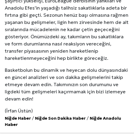
şaşırtıcı yükselişi, EuroLeague derbisinin yankıları ve
Anadolu Efes'in yaşadığı talihsiz sakatlıklarla adeta bir
fırtına gibi geçti. Sezonun henüz başı olmasına rağmen
yaşanan bu gelişmeler, ligin hem zirvesinde hem de alt
sıralarında mücadelenin ne kadar çetin geçeceğini
gösteriyor. Önümüzdeki ay, takımların bu sakatlıklara
ve form durumlarına nasıl reaksiyon vereceğini,
transfer piyasasının yeniden hareketlenip
hareketlenmeyeceğini hep birlikte göreceğiz.
Basketbolun bu dinamik ve heyecan dolu dünyasındaki
en güncel analizleri ve son dakika gelişmelerini takip
etmeye devam edin. Takımınızın son durumunu ve
ligdeki tüm gelişmeleri kaçırmamak için bizi izlemeye
devam edin!
(İrfan Üstün)
Niğde Haber
/
Niğde Son Dakika Haber
/
Niğde Anadolu
Haber