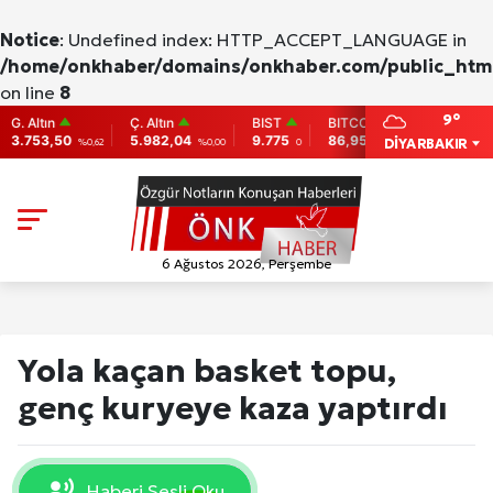
Notice
: Undefined index: HTTP_ACCEPT_LANGUAGE in
/home/onkhaber/domains/onkhaber.com/public_html
on line
8
9°
tın
Ç. Altın
BIST
BITCOIN
ETHEREUM
3,50
5.982,04
9.775
86,956.742
2,007.26
DİYARBAKIR
%0,62
%0,00
0
-0.31
-0.
6 Ağustos 2026, Perşembe
Yola kaçan basket topu,
genç kuryeye kaza yaptırdı
Haberi Sesli Oku