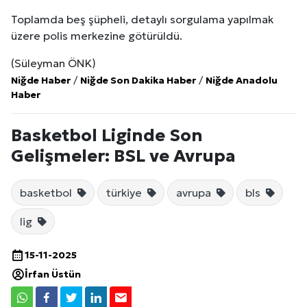
Toplamda beş şüpheli, detaylı sorgulama yapılmak
üzere polis merkezine götürüldü.
(Süleyman ÖNK)
Niğde Haber
/
Niğde Son Dakika Haber
/
Niğde Anadolu
Haber
Basketbol Liginde Son
Gelişmeler: BSL ve Avrupa
basketbol
türkiye
avrupa
bls
lig
15-11-2025
İrfan Üstün