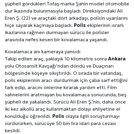
şüpheli gördükleri Tofaş marka Şahin model otomobile
dur ikazında bulunmasıyla başladı. Direksiyondaki Ali
Eren Ş. (22) ve araçtaki dört arkadaşı, polisin uyarılarını
hiçe sayarak kaçmaya başladı.
Polis
ekiplerinin ısrarlı
ikazlarına rağmen durmayan sürücü ile polisler
arasında nefes kesen bir kovalamaca yaşandı.
Kovalamaca anı kameraya yansıdı
Takip edilen araç, yaklaşık 10 kilometre sonra
Ankara
yolu Otosansit Kavşağı'ndan döndü ve Duaçınarı
bölgesinde köşeye sıkıştırıldı. O sırada bir vatandaş,
polis ekiplerinin aracı durdurmak için çaba sarf ettiğini
fark edip, aracını önlerine kırarak yardım etti. Film
sahnelerini aratmayan bu kovalamaca sonucunda, beş
şüpheli de yakalandı. Sürücü Ali Eren Ş.'nin, daha önce
iki kez alkollü araç kullanmaktan dolayı ehliyetine el
konulduğu öğrenildi.
Polis
olayla ilgili soruşturmayı
sürdürürken, sürücüye 50 bin lira idari para cezası
kesildi.