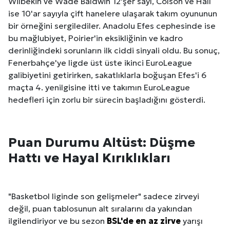
Wilbekin ve Wade Baldwin 12'şer sayı, Colson ve Hall
ise 10'ar sayıyla çift hanelere ulaşarak takım oyununun
bir örneğini sergilediler. Anadolu Efes cephesinde ise
bu mağlubiyet, Poirier'in eksikliğinin ve kadro
derinliğindeki sorunların ilk ciddi sinyali oldu. Bu sonuç,
Fenerbahçe'ye ligde üst üste ikinci EuroLeague
galibiyetini getirirken, sakatlıklarla boğuşan Efes'i 6
maçta 4. yenilgisine itti ve takımın EuroLeague
hedefleri için zorlu bir sürecin başladığını gösterdi.
Puan Durumu Altüst: Düşme
Hattı ve Hayal Kırıklıkları
"Basketbol liginde son gelişmeler" sadece zirveyi
değil, puan tablosunun alt sıralarını da yakından
ilgilendiriyor ve bu sezon
BSL'de en az zirve
yarışı