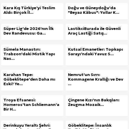
Kara Kış Türkiye’yi Teslim
Doğu ve Güneydoğu’da
Aldı: Birçok İl...
"Beyaz Kâbus": Yollar K...
Süper Lig’de 2026’nın İlk
LastikciBurada ile Güvenli
Dev Randevusu: Ga...
Araç Lastiği Satış...
Sümela Manastırı:
Kutsal Emanetler: Topkapı
Trabzon'daki Mistik Yapı
Sarayı’ndaki Yavuz S...
Nas...
Karahan Tepe:
Nemrut’un Sırrı:
Göbeklitepe’den Daha mı
Kommagene Krallığı ve Dev
Eski? Ye...
...
Troya Efsanesi:
Çingene Kızı’nın Bakışları:
Homeros’tan Schliemann’a
Zeugma Mozaik...
Bir H...
Derinkuyu Yeraltı Şehri:
Göbeklitepe: İnsanlık