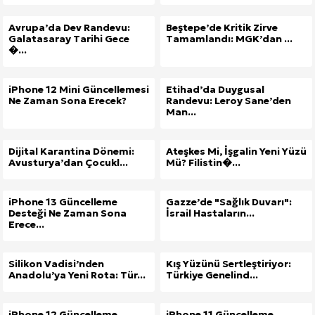
Avrupa’da Dev Randevu:
Beştepe’de Kritik Zirve
Galatasaray Tarihi Gece
Tamamlandı: MGK’dan ...
�...
iPhone 12 Mini Güncellemesi
Etihad’da Duygusal
Ne Zaman Sona Erecek?
Randevu: Leroy Sane’den
Man...
Dijital Karantina Dönemi:
Ateşkes Mi, İşgalin Yeni Yüzü
Avusturya’dan Çocukl...
Mü? Filistin�...
iPhone 13 Güncelleme
Gazze’de "Sağlık Duvarı":
Desteği Ne Zaman Sona
İsrail Hastaların...
Erece...
Silikon Vadisi’nden
Kış Yüzünü Sertleştiriyor:
Anadolu’ya Yeni Rota: Tür...
Türkiye Genelind...
iPhone 12 Güncelleme
iPhone 11 Güncelleme