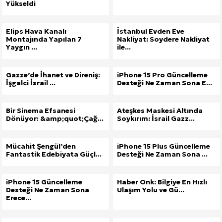
Yükseldi
Elips Hava Kanalı
İstanbul Evden Eve
Montajında Yapılan 7
Nakliyat: Soydere Nakliyat
Yaygın ...
ile...
Gazze’de İhanet ve Direniş:
iPhone 15 Pro Güncelleme
İşgalci İsrail ...
Desteği Ne Zaman Sona E...
Bir Sinema Efsanesi
Ateşkes Maskesi Altında
Dönüyor: &amp;quot;Çağ...
Soykırım: İsrail Gazz...
Mücahit Şengül’den
iPhone 15 Plus Güncelleme
Fantastik Edebiyata Güçl...
Desteği Ne Zaman Sona ...
iPhone 15 Güncelleme
Haber Onk: Bilgiye En Hızlı
Desteği Ne Zaman Sona
Ulaşım Yolu ve Gü...
Erece...