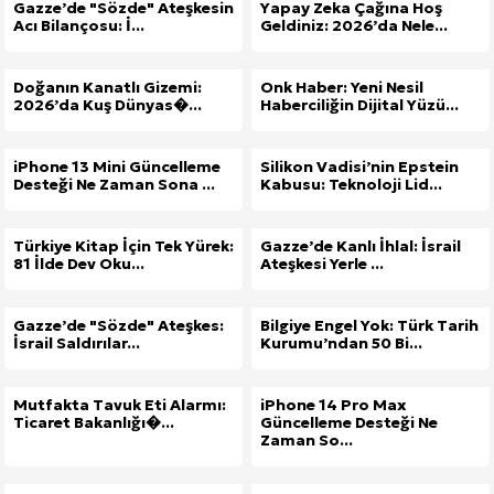
Gazze’de "Sözde" Ateşkesin
Yapay Zeka Çağına Hoş
Acı Bilançosu: İ...
Geldiniz: 2026’da Nele...
Doğanın Kanatlı Gizemi:
Onk Haber: Yeni Nesil
2026’da Kuş Dünyas�...
Haberciliğin Dijital Yüzü...
iPhone 13 Mini Güncelleme
Silikon Vadisi’nin Epstein
Desteği Ne Zaman Sona ...
Kabusu: Teknoloji Lid...
Türkiye Kitap İçin Tek Yürek:
Gazze’de Kanlı İhlal: İsrail
81 İlde Dev Oku...
Ateşkesi Yerle ...
Gazze’de "Sözde" Ateşkes:
Bilgiye Engel Yok: Türk Tarih
İsrail Saldırılar...
Kurumu’ndan 50 Bi...
Mutfakta Tavuk Eti Alarmı:
iPhone 14 Pro Max
Ticaret Bakanlığı�...
Güncelleme Desteği Ne
Zaman So...