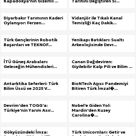
Kapadokya'nın Gizemli ...
Tarihini Değiştiren Sı...
Diyarbakır Tarımının Kaderi
Vidanjör ile Tıkalı Kanal
Oylanıyor: Ferzen...
Temizliği Kaç Dakik...
Türk Gençlerinin Robotik
Yenikapı Batıkları: Sualtı
Başarıları ve TEKNOF...
Arkeolojisinde Devr...
İTÜ Güneş Arabaları:
Canan Dağdeviren:
Geleceğin Mühendisleri...
Giyilebilir Kalp Pili ve Bilim ...
Antarktika Seferleri: Türk
BioNTech Aşısı: Pandemiyi
Bilim Üssü ve 2025 V...
Bitiren Türk İmzal�...
Devrim’den TOGG’a:
Nobel’e Giden Yol:
Türkiye’nin Yarım Asır...
Mardin’den Kuzey
Carolina�...
Gökyüzündeki İmza:
Türk Unicornları: Getir ve