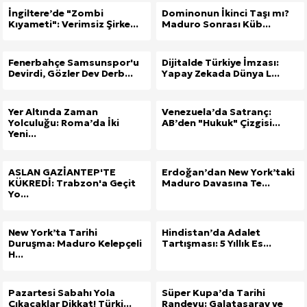
İngiltere’de "Zombi
Dominonun İkinci Taşı mı?
Kıyameti": Verimsiz Şirke...
Maduro Sonrası Küb...
Fenerbahçe Samsunspor'u
Dijitalde Türkiye İmzası:
Devirdi, Gözler Dev Derb...
Yapay Zekada Dünya L...
Yer Altında Zaman
Venezuela’da Satranç:
Yolculuğu: Roma’da İki
AB’den "Hukuk" Çizgisi...
Yeni...
ASLAN GAZİANTEP'TE
Erdoğan’dan New York’taki
KÜKREDİ: Trabzon'a Geçit
Maduro Davasına Te...
Yo...
New York’ta Tarihi
Hindistan’da Adalet
Duruşma: Maduro Kelepçeli
Tartışması: 5 Yıllık Es...
H...
Pazartesi Sabahı Yola
Süper Kupa’da Tarihi
Çıkacaklar Dikkat! Türki...
Randevu: Galatasaray ve