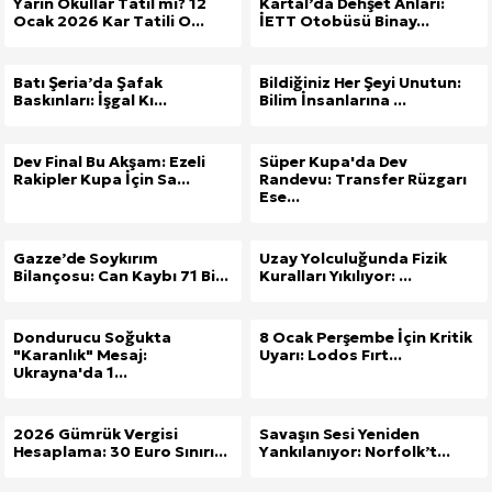
Yarın Okullar Tatil mi? 12
Kartal’da Dehşet Anları:
Ocak 2026 Kar Tatili O...
İETT Otobüsü Binay...
Batı Şeria’da Şafak
Bildiğiniz Her Şeyi Unutun:
Baskınları: İşgal Kı...
Bilim İnsanlarına ...
Dev Final Bu Akşam: Ezeli
Süper Kupa'da Dev
Rakipler Kupa İçin Sa...
Randevu: Transfer Rüzgarı
Ese...
Gazze’de Soykırım
Uzay Yolculuğunda Fizik
Bilançosu: Can Kaybı 71 Bi...
Kuralları Yıkılıyor: ...
Dondurucu Soğukta
8 Ocak Perşembe İçin Kritik
"Karanlık" Mesaj:
Uyarı: Lodos Fırt...
Ukrayna'da 1...
2026 Gümrük Vergisi
Savaşın Sesi Yeniden
Hesaplama: 30 Euro Sınırı...
Yankılanıyor: Norfolk’t...