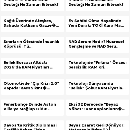
Desteği Ne Zaman Bitecek?
Desteği Ne Zaman Bitecek?
Kağıt Üzerinde Ateşkes,
Ev Sahibi Olma Hayalinde
Sahada Katliam: Gazze�...
Yeni Durak: TOKİ Kura Ma...
Sınırların Ötesinde İnsanlık
NAD Serum Nedir? Hücresel
Köprüsü: Tü...
Gençleşme ve NAD Seru...
Bellek Borsası Altüst:
Teknolojide "Fırtına" Öncesi
2026’da RAM Fiyatları ...
Sessizlik: RAM Kri...
Otomotivde "Çip Krizi 2.0"
Teknoloji Dünyasında
Kapıda: RAM Sıkınt�...
"Bellek" Şoku: RAM Fiyatla...
Fenerbahçe Evinde Aston
Eksi 32 Derecede "Beyaz
Villa’ya Mağlup Oldu: ...
Nöbet": Kar Kaplanların�...
Davos’ta Kritik Diplomasi
Beyaz Esaret Geri Dönüyor:
Trafiği: Bakan Fidan ...
Meteoroloji'den 32 İ...