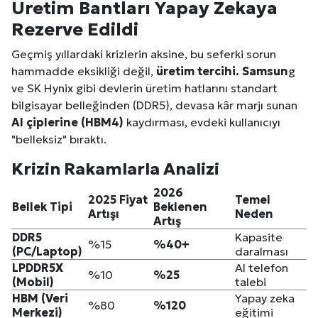
Üretim Bantları Yapay Zekaya
Rezerve Edildi
Geçmiş yıllardaki krizlerin aksine, bu seferki sorun
hammadde eksikliği değil,
üretim tercihi.
Samsun
g
ve SK Hynix gibi devlerin üretim hatlarını standart
bilgisayar belleğinden (DDR5), devasa kâr marjı sunan
AI çiplerine (HBM4)
kaydırması, evdeki kullanıcıyı
"belleksiz" bıraktı.
Krizin Rakamlarla Analizi
2026
2025 Fiyat
Temel
Bellek Tipi
Beklenen
Artışı
Neden
Artış
DDR5
Kapasite
%15
%40+
(PC/Laptop)
daralması
LPDDR5X
AI telefon
%10
%25
(Mobil)
talebi
HBM (Veri
Yapay zeka
%80
%120
Merkezi)
eğitimi