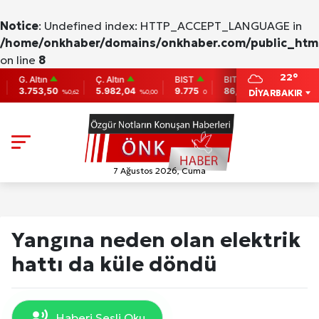
Notice
: Undefined index: HTTP_ACCEPT_LANGUAGE in
/home/onkhaber/domains/onkhaber.com/public_html
on line
8
22°
 Altın
Ç. Altın
BIST
BITCOIN
ETHERE
753,50
5.982,04
9.775
86,956.742
2,007.26
DİYARBAKIR
%0,62
%0,00
0
-0.31
7 Ağustos 2026, Cuma
Yangına neden olan elektrik
hattı da küle döndü
Haberi Sesli Oku