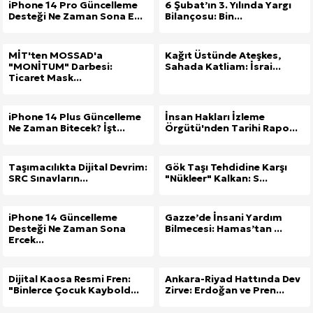
iPhone 14 Pro Güncelleme
6 Şubat’ın 3. Yılında Yargı
Desteği Ne Zaman Sona E...
Bilançosu: Bin...
MİT'ten MOSSAD'a
Kağıt Üstünde Ateşkes,
"MONİTUM" Darbesi:
Sahada Katliam: İsrai...
Ticaret Mask...
iPhone 14 Plus Güncelleme
İnsan Hakları İzleme
Ne Zaman Bitecek? İşt...
Örgütü'nden Tarihi Rapo...
Taşımacılıkta Dijital Devrim:
Gök Taşı Tehdidine Karşı
SRC Sınavların...
"Nükleer" Kalkan: S...
iPhone 14 Güncelleme
Gazze’de İnsani Yardım
Desteği Ne Zaman Sona
Bilmecesi: Hamas’tan ...
Ercek...
Dijital Kaosa Resmi Fren:
Ankara-Riyad Hattında Dev
"Binlerce Çocuk Kaybold...
Zirve: Erdoğan ve Pren...