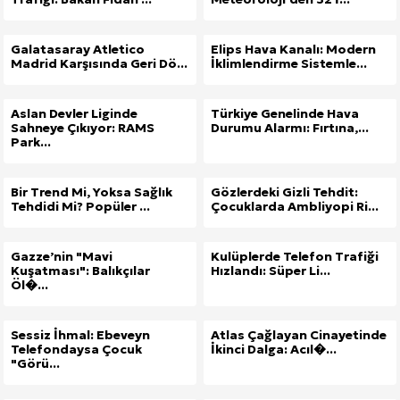
Galatasaray Atletico
Elips Hava Kanalı: Modern
Madrid Karşısında Geri Dö...
İklimlendirme Sistemle...
Aslan Devler Liginde
Türkiye Genelinde Hava
Sahneye Çıkıyor: RAMS
Durumu Alarmı: Fırtına,...
Park...
Bir Trend Mi, Yoksa Sağlık
Gözlerdeki Gizli Tehdit:
Tehdidi Mi? Popüler ...
Çocuklarda Ambliyopi Ri...
Gazze’nin "Mavi
Kulüplerde Telefon Trafiği
Kuşatması": Balıkçılar
Hızlandı: Süper Li...
Öl�...
Sessiz İhmal: Ebeveyn
Atlas Çağlayan Cinayetinde
Telefondaysa Çocuk
İkinci Dalga: Acıl�...
"Görü...