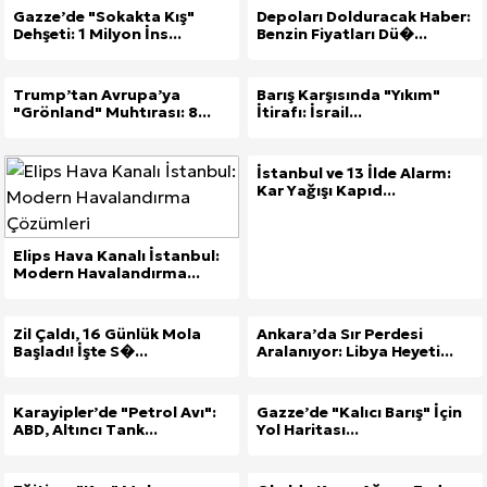
Gazze’de "Sokakta Kış"
Depoları Dolduracak Haber:
Dehşeti: 1 Milyon İns...
Benzin Fiyatları Dü�...
Trump’tan Avrupa’ya
Barış Karşısında "Yıkım"
"Grönland" Muhtırası: 8...
İtirafı: İsrail...
İstanbul ve 13 İlde Alarm:
Kar Yağışı Kapıd...
Elips Hava Kanalı İstanbul:
Modern Havalandırma...
Zil Çaldı, 16 Günlük Mola
Ankara’da Sır Perdesi
Başladı! İşte S�...
Aralanıyor: Libya Heyeti...
Karayipler’de "Petrol Avı":
Gazze’de "Kalıcı Barış" İçin
ABD, Altıncı Tank...
Yol Haritası...