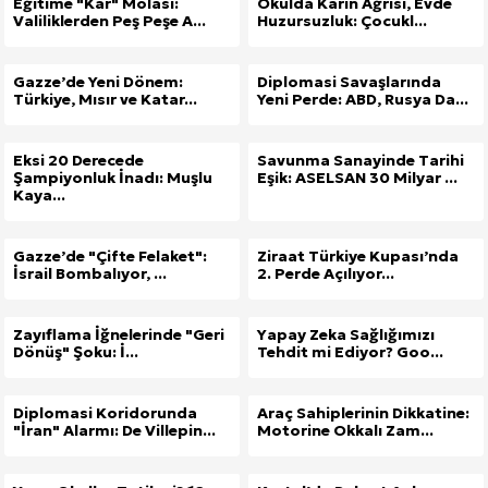
Eğitime "Kar" Molası:
Okulda Karın Ağrısı, Evde
Valiliklerden Peş Peşe A...
Huzursuzluk: Çocukl...
Gazze’de Yeni Dönem:
Diplomasi Savaşlarında
Türkiye, Mısır ve Katar...
Yeni Perde: ABD, Rusya Da...
Eksi 20 Derecede
Savunma Sanayinde Tarihi
Şampiyonluk İnadı: Muşlu
Eşik: ASELSAN 30 Milyar ...
Kaya...
Gazze’de "Çifte Felaket":
Ziraat Türkiye Kupası’nda
İsrail Bombalıyor, ...
2. Perde Açılıyor...
Zayıflama İğnelerinde "Geri
Yapay Zeka Sağlığımızı
Dönüş" Şoku: İ...
Tehdit mi Ediyor? Goo...
Diplomasi Koridorunda
Araç Sahiplerinin Dikkatine:
"İran" Alarmı: De Villepin...
Motorine Okkalı Zam...