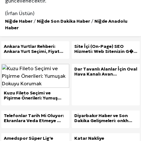
güncellenecektir.
Kuzu Fileto Seçimi ve Pişirme Önerileri: Yumuşak D
(İrfan Üstün)
Niğde Haber
/
Niğde Son Dakika Haber
/
Niğde Anadolu
Dar Tavanlı Alanlar İçin Oval Hava Kanalı Avantajları
Haber
Ankara Yurtlar Rehberi:
Site İçi (On-Page) SEO
Ankara Yurt Seçimi, Fiyat...
Hizmeti: Web Sitenizin G�...
Dar Tavanlı Alanlar İçin Oval
Hava Kanalı Avan...
Kuzu Fileto Seçimi ve
Pişirme Önerileri: Yumuş...
Telefonlar Tarih Mi Oluyor:
Diyarbakır Haber ve Son
Ekranlara Veda Etmeye ...
Dakika Gelişmeleri: onkh...
Amedspor Süper Lig’e
Katar Nakliye