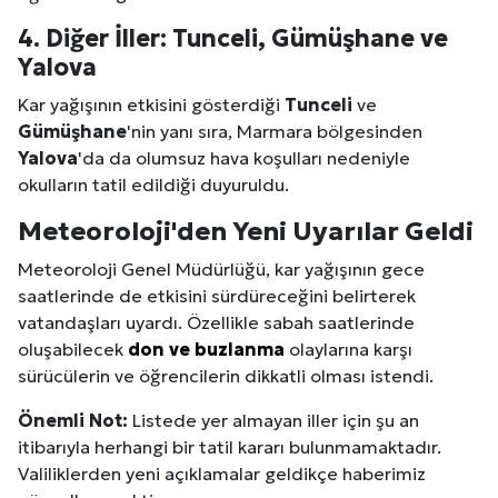
4. Diğer İller:
Tunceli
,
Gümüşhane
ve
Yalova
Kar yağışının etkisini gösterdiği
Tunceli
ve
Gümüşhane
'nin yanı sıra, Marmara bölgesinden
Yalova
'da da olumsuz hava koşulları nedeniyle
okulların tatil edildiği duyuruldu.
Meteoroloji'den Yeni Uyarılar Geldi
Meteoroloji Genel Müdürlüğü, kar yağışının gece
saatlerinde de etkisini sürdüreceğini belirterek
vatandaşları uyardı. Özellikle sabah saatlerinde
oluşabilecek
don ve buzlanma
olaylarına karşı
sürücülerin ve öğrencilerin dikkatli olması istendi.
Önemli Not:
Listede yer almayan iller için şu an
itibarıyla herhangi bir tatil kararı bulunmamaktadır.
Valiliklerden yeni açıklamalar geldikçe haberimiz
Site İçi (On-Page) SEO Hizmeti: Web Sitenizin Gör