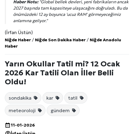
Haber Notu:
"Global bellek devleri, yeni fabrikaların ancak
2027 başında tam kapasiteye ulaşacağını doğruladı. Bu da
önümüzdeki 12 ay boyunca 'ucuz RAM' görmeyeceğimiz
anlamına geliyor."
(İrfan Üstün)
Niğde Haber
/
Niğde Son Dakika Haber
/
Niğde Anadolu
Haber
Yarın Okullar Tatil mi? 12 Ocak
2026 Kar Tatili Olan İller Belli
Oldu!
sondakika
kar
tatil
meteoroloji
gündem
11-01-2026
İrfan Üstün