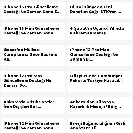
iPhone 13 Pro Güncelleme
Dijital Dünyada Yeni
Desteği Ne Zaman Sona E...
Denetim Çağı: BTK’nın ...
iPhone 13 Mini Güncelleme
6 Şubat’ın Üçüncü Yılında
Desteği Ne Zaman Sona ...
Kahramanmaraş...
Gazze’de Mülteci
iPhone 12 Pro Max
Kamplarına Gece Baskını:
Güncelleme Desteği Ne
Ka...
Zaman Bi...
iPhone 12 Pro Max
Gökyüzünde Cumhuriyet
Güncelleme Desteği Ne
Rekoru: Türkiye Havacıl...
Zaman So...
Ankara’da Kritik Saatler:
Ankara’dan Dünyaya
İran Dışişleri Bak...
Kararlılık Mesajı: "Bölg...
iPhone 12 Mini Güncelleme
Enerji Bağımsızlığının Gizli
Desteği Ne Zaman Sona ...
Anahtarı: Tü...