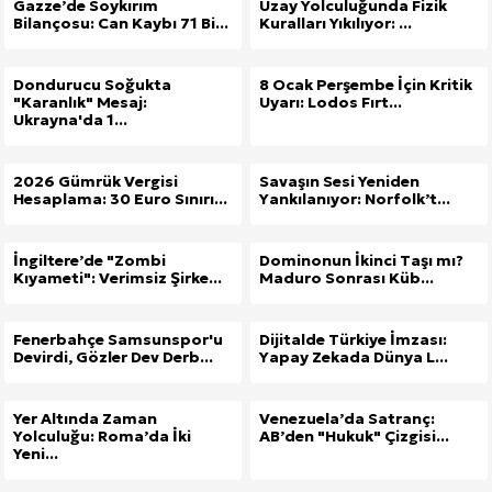
Gazze’de Soykırım
Uzay Yolculuğunda Fizik
Bilançosu: Can Kaybı 71 Bi...
Kuralları Yıkılıyor: ...
Dondurucu Soğukta
8 Ocak Perşembe İçin Kritik
"Karanlık" Mesaj:
Uyarı: Lodos Fırt...
Ukrayna'da 1...
2026 Gümrük Vergisi
Savaşın Sesi Yeniden
Hesaplama: 30 Euro Sınırı...
Yankılanıyor: Norfolk’t...
İngiltere’de "Zombi
Dominonun İkinci Taşı mı?
Kıyameti": Verimsiz Şirke...
Maduro Sonrası Küb...
Fenerbahçe Samsunspor'u
Dijitalde Türkiye İmzası:
Devirdi, Gözler Dev Derb...
Yapay Zekada Dünya L...
Yer Altında Zaman
Venezuela’da Satranç:
Yolculuğu: Roma’da İki
AB’den "Hukuk" Çizgisi...
Yeni...