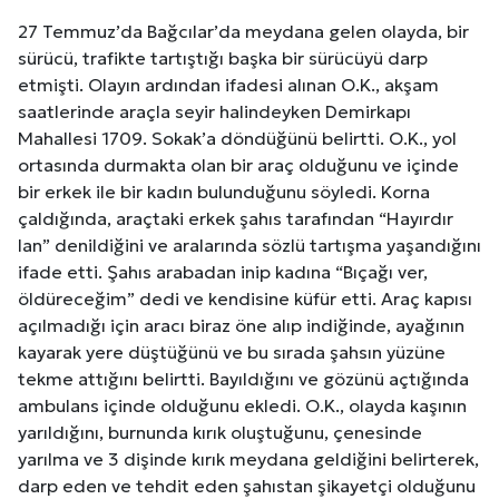
27 Temmuz’da Bağcılar’da meydana gelen olayda, bir
sürücü, trafikte tartıştığı başka bir sürücüyü darp
etmişti. Olayın ardından ifadesi alınan O.K., akşam
saatlerinde araçla seyir halindeyken Demirkapı
Mahallesi 1709. Sokak’a döndüğünü belirtti. O.K., yol
ortasında durmakta olan bir araç olduğunu ve içinde
bir erkek ile bir kadın bulunduğunu söyledi. Korna
çaldığında, araçtaki erkek şahıs tarafından “Hayırdır
lan” denildiğini ve aralarında sözlü tartışma yaşandığını
ifade etti. Şahıs arabadan inip kadına “Bıçağı ver,
öldüreceğim” dedi ve kendisine küfür etti. Araç kapısı
açılmadığı için aracı biraz öne alıp indiğinde, ayağının
kayarak yere düştüğünü ve bu sırada şahsın yüzüne
tekme attığını belirtti. Bayıldığını ve gözünü açtığında
ambulans içinde olduğunu ekledi. O.K., olayda kaşının
yarıldığını, burnunda kırık oluştuğunu, çenesinde
yarılma ve 3 dişinde kırık meydana geldiğini belirterek,
darp eden ve tehdit eden şahıstan şikayetçi olduğunu