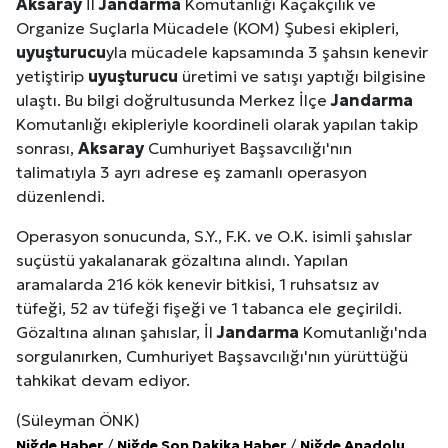
Aksaray
İl
Jandarma
Komutanlığı Kaçakçılık ve
Organize Suçlarla Mücadele (KOM) Şubesi ekipleri,
uyuşturucu
yla mücadele kapsamında 3 şahsın kenevir
yetiştirip
uyuşturucu
üretimi ve satışı yaptığı bilgisine
ulaştı. Bu bilgi doğrultusunda Merkez İlçe
Jandarma
Komutanlığı ekipleriyle koordineli olarak yapılan takip
sonrası,
Aksaray
Cumhuriyet Başsavcılığı'nın
talimatıyla 3 ayrı adrese eş zamanlı operasyon
düzenlendi.
Operasyon sonucunda, S.Y., F.K. ve O.K. isimli şahıslar
suçüstü yakalanarak gözaltına alındı. Yapılan
aramalarda 216 kök kenevir bitkisi, 1 ruhsatsız av
tüfeği, 52 av tüfeği fişeği ve 1 tabanca ele geçirildi.
Gözaltına alınan şahıslar, İl
Jandarma
Komutanlığı'nda
sorgulanırken, Cumhuriyet Başsavcılığı'nın yürüttüğü
tahkikat devam ediyor.
(Süleyman ÖNK)
Niğde Haber
/
Niğde Son Dakika Haber
/
Niğde Anadolu