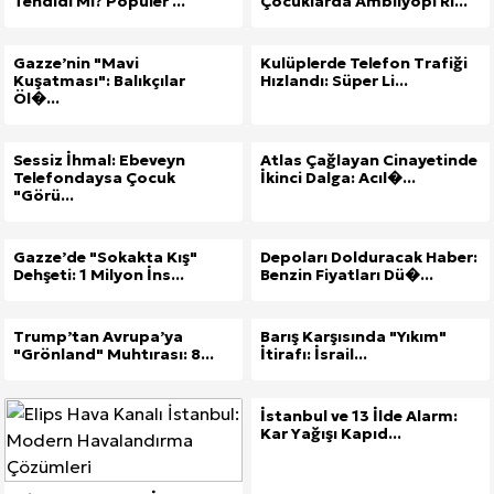
Tehdidi Mi? Popüler ...
Çocuklarda Ambliyopi Ri...
Gazze’nin "Mavi
Kulüplerde Telefon Trafiği
Kuşatması": Balıkçılar
Hızlandı: Süper Li...
Öl�...
Sessiz İhmal: Ebeveyn
Atlas Çağlayan Cinayetinde
Telefondaysa Çocuk
İkinci Dalga: Acıl�...
"Görü...
Gazze’de "Sokakta Kış"
Depoları Dolduracak Haber:
Dehşeti: 1 Milyon İns...
Benzin Fiyatları Dü�...
Trump’tan Avrupa’ya
Barış Karşısında "Yıkım"
"Grönland" Muhtırası: 8...
İtirafı: İsrail...
İstanbul ve 13 İlde Alarm:
Kar Yağışı Kapıd...