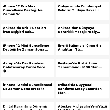
iPhone 12 Pro Max
Gökyüzünde Cumhuriyet
Güncelleme Desteği Ne
Rekoru: Türkiye Havacıl...
Zaman So...
Ankara’da Kritik Saatler:
Ankara’dan Dünyaya
İran Dışişleri Bak...
Kararlılık Mesajı: "Bölg...
iPhone 12 Mini Güncelleme
Enerji Bağımsızlığının Gizli
Desteği Ne Zaman Sona ...
Anahtarı: Tü...
Avrupa’da Dev Randevu:
Beştepe’de Kritik Zirve
Galatasaray Tarihi Gece
Tamamlandı: MGK’dan ...
�...
iPhone 12 Mini Güncellemesi
Etihad’da Duygusal
Ne Zaman Sona Erecek?
Randevu: Leroy Sane’den
Man...
Dijital Karantina Dönemi:
Ateşkes Mi, İşgalin Yeni Yüzü