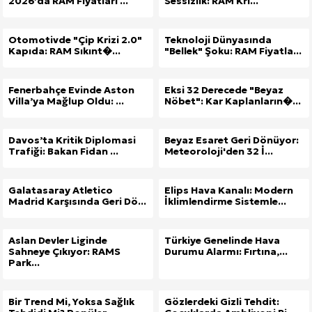
2026’da RAM Fiyatları ...
Sessizlik: RAM Kri...
Otomotivde "Çip Krizi 2.0"
Teknoloji Dünyasında
Kapıda: RAM Sıkınt�...
"Bellek" Şoku: RAM Fiyatla...
Fenerbahçe Evinde Aston
Eksi 32 Derecede "Beyaz
Villa’ya Mağlup Oldu: ...
Nöbet": Kar Kaplanların�...
Davos’ta Kritik Diplomasi
Beyaz Esaret Geri Dönüyor:
Trafiği: Bakan Fidan ...
Meteoroloji'den 32 İ...
Galatasaray Atletico
Elips Hava Kanalı: Modern
Madrid Karşısında Geri Dö...
İklimlendirme Sistemle...
Aslan Devler Liginde
Türkiye Genelinde Hava
Sahneye Çıkıyor: RAMS
Durumu Alarmı: Fırtına,...
Park...
Bir Trend Mi, Yoksa Sağlık
Gözlerdeki Gizli Tehdit: