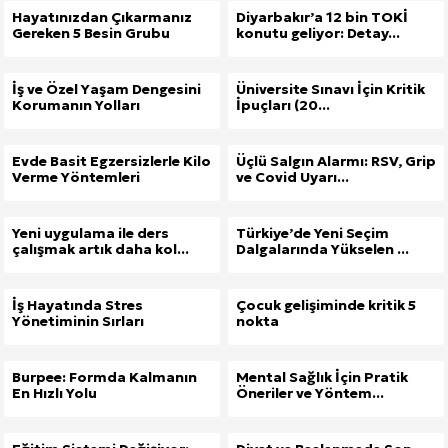
Hayatınızdan Çıkarmanız
Diyarbakır’a 12 bin TOKİ
Gereken 5 Besin Grubu
konutu geliyor: Detay...
İş ve Özel Yaşam Dengesini
Üniversite Sınavı İçin Kritik
Korumanın Yolları
İpuçları (20...
Evde Basit Egzersizlerle Kilo
Üçlü Salgın Alarmı: RSV, Grip
Verme Yöntemleri
ve Covid Uyarı...
Yeni uygulama ile ders
Türkiye’de Yeni Seçim
çalışmak artık daha kol...
Dalgalarında Yükselen ...
İş Hayatında Stres
Çocuk gelişiminde kritik 5
Yönetiminin Sırları
nokta
Burpee: Formda Kalmanın
Mental Sağlık İçin Pratik
En Hızlı Yolu
Öneriler ve Yöntem...