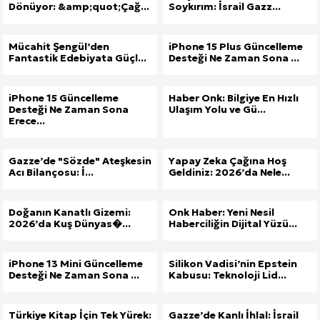
Dönüyor: &amp;quot;Çağ...
Soykırım: İsrail Gazz...
Mücahit Şengül’den
iPhone 15 Plus Güncelleme
Fantastik Edebiyata Güçl...
Desteği Ne Zaman Sona ...
iPhone 15 Güncelleme
Haber Onk: Bilgiye En Hızlı
Desteği Ne Zaman Sona
Ulaşım Yolu ve Gü...
Erece...
Gazze’de "Sözde" Ateşkesin
Yapay Zeka Çağına Hoş
Acı Bilançosu: İ...
Geldiniz: 2026’da Nele...
Doğanın Kanatlı Gizemi:
Onk Haber: Yeni Nesil
2026’da Kuş Dünyas�...
Haberciliğin Dijital Yüzü...
iPhone 13 Mini Güncelleme
Silikon Vadisi’nin Epstein
Desteği Ne Zaman Sona ...
Kabusu: Teknoloji Lid...
Türkiye Kitap İçin Tek Yürek:
Gazze’de Kanlı İhlal: İsrail