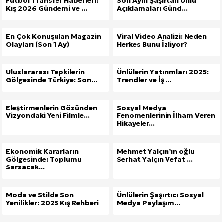
Futbol Transfer Haberleri:
Son Ayın Şaşırtan Ünlü
Kış 2026 Gündemi ve ...
Açıklamaları Günd...
En Çok Konuşulan Magazin
Viral Video Analizi: Neden
Olayları (Son 1 Ay)
Herkes Bunu İzliyor?
Uluslararası Tepkilerin
Ünlülerin Yatırımları 2025:
Gölgesinde Türkiye: Son...
Trendler ve İş ...
Eleştirmenlerin Gözünden
Sosyal Medya
Vizyondaki Yeni Filmle...
Fenomenlerinin İlham Veren
Hikayeler...
Ekonomik Kararların
Mehmet Yalçın’ın oğlu
Gölgesinde: Toplumu
Serhat Yalçın Vefat ...
Sarsacak...
Moda ve Stilde Son
Ünlülerin Şaşırtıcı Sosyal
Yenilikler: 2025 Kış Rehberi
Medya Paylaşım...