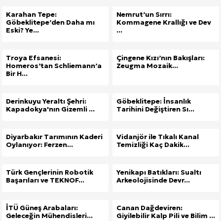
Karahan Tepe:
Nemrut’un Sırrı:
Göbeklitepe’den Daha mı
Kommagene Krallığı ve Dev
Eski? Ye...
...
Troya Efsanesi:
Çingene Kızı’nın Bakışları:
Homeros’tan Schliemann’a
Zeugma Mozaik...
Bir H...
Derinkuyu Yeraltı Şehri:
Göbeklitepe: İnsanlık
Kapadokya'nın Gizemli ...
Tarihini Değiştiren Sı...
Diyarbakır Tarımının Kaderi
Vidanjör ile Tıkalı Kanal
Oylanıyor: Ferzen...
Temizliği Kaç Dakik...
Türk Gençlerinin Robotik
Yenikapı Batıkları: Sualtı
Başarıları ve TEKNOF...
Arkeolojisinde Devr...
İTÜ Güneş Arabaları:
Canan Dağdeviren:
Geleceğin Mühendisleri...
Giyilebilir Kalp Pili ve Bilim ...