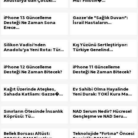
Avusturya’dan Çocukl...
Mü? Filistin�...
iPhone 13 Güncelleme
Gazze’de "Sağlık Duvarı":
Desteği Ne Zaman Sona
İsrail Hastaların...
Erece...
Silikon Vadisi’nden
Kış Yüzünü Sertleştiriyor:
Anadolu’ya Yeni Rota: Tür...
Türkiye Genelind...
iPhone 12 Güncelleme
iPhone 11 Güncelleme
Desteği Ne Zaman Bitecek?
Desteği Ne Zaman Bitecek?
Kağıt Üzerinde Ateşkes,
Ev Sahibi Olma Hayalinde
Sahada Katliam: Gazze�...
Yeni Durak: TOKİ Kura Ma...
Sınırların Ötesinde İnsanlık
NAD Serum Nedir? Hücresel
Köprüsü: Tü...
Gençleşme ve NAD Seru...
Bellek Borsası Altüst:
Teknolojide "Fırtına" Öncesi