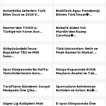
Antarktika Seferleri: Türk
BioNTech Aşısı: Pandemiyi
Bilim Üssü ve 2025 V...
Bitiren Türk İmzal�...
Devrim’den TOGG’a:
Nobel’e Giden Yol:
Türkiye’nin Yarım Asır...
Mardin’den Kuzey
Carolina�...
Gökyüzündeki İmza:
Türk Unicornları: Getir ve
Bayraktar TB2 ve Milli
Peak Games'in Global ...
Savu...
Spor Dünyasında Bu Hafta:
Dünya Kupasında Kritik
Temsilcilerimizin Avru...
Maçların Analizi ve Tak...
Taraftarın Gündemi: Sosyal
Sporcuların Antrenman
Medyada Öne Çıka...
Rutinleri ve Sırları: Ba�...
Süper Lig Kulüpleri: Mali
E-spor Dünyasında Öne