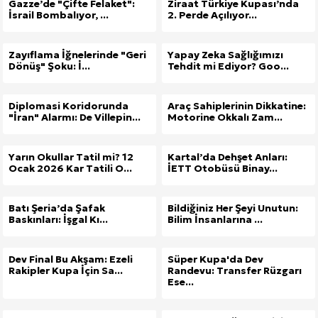
Gazze’de "Çifte Felaket":
Ziraat Türkiye Kupası’nda
İsrail Bombalıyor, ...
2. Perde Açılıyor...
Zayıflama İğnelerinde "Geri
Yapay Zeka Sağlığımızı
Dönüş" Şoku: İ...
Tehdit mi Ediyor? Goo...
Diplomasi Koridorunda
Araç Sahiplerinin Dikkatine:
"İran" Alarmı: De Villepin...
Motorine Okkalı Zam...
Yarın Okullar Tatil mi? 12
Kartal’da Dehşet Anları:
Ocak 2026 Kar Tatili O...
İETT Otobüsü Binay...
Batı Şeria’da Şafak
Bildiğiniz Her Şeyi Unutun:
Baskınları: İşgal Kı...
Bilim İnsanlarına ...
Dev Final Bu Akşam: Ezeli
Süper Kupa'da Dev
Rakipler Kupa İçin Sa...
Randevu: Transfer Rüzgarı
Ese...