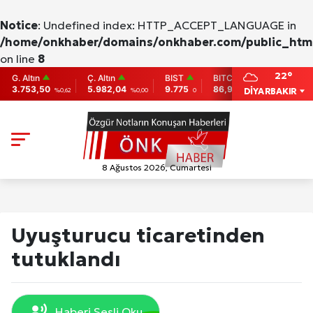
Notice
: Undefined index: HTTP_ACCEPT_LANGUAGE in
/home/onkhaber/domains/onkhaber.com/public_html
on line
8
22°
ltın
Ç. Altın
BIST
BITCOIN
ETHEREU
53,50
5.982,04
9.775
86,956.742
2,007.26
DİYARBAKIR
%0,62
%0,00
0
-0.31
-
8 Ağustos 2026, Cumartesi
Uyuşturucu ticaretinden
tutuklandı
Haberi Sesli Oku