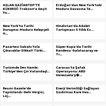
ASLAN GAZİANTEP'TE
Erdoğan’dan New York’taki
KÜKREDİ: Trabzon'a Geçit
Maduro Davasına Te...
Yo...
New York’ta Tarihi
Hindistan’da Adalet
Duruşma: Maduro Kelepçeli
Tartışması: 5 Yıllık Es...
H...
Pazartesi Sabahı Yola
Süper Kupa’da Tarihi
Çıkacaklar Dikkat! Türki...
Randevu: Galatasaray ve
Tr...
Turizmde Dev Hamle:
Caracas’ta Şafak
Türkiye’den Çin Vatandaşl...
Operasyonu: ABD
Venezuela’y�...
Resmi Gazete’de
Enerji Verimliliği Sağlayan
Yayımlandı: Gelir Vergisi,
Sızdırmaz Kare Hav...
Loj...