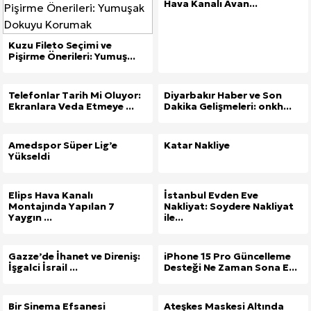
Hava Kanalı Avan...
Kuzu Fileto Seçimi ve
Pişirme Önerileri: Yumuş...
Telefonlar Tarih Mi Oluyor:
Diyarbakır Haber ve Son
Ekranlara Veda Etmeye ...
Dakika Gelişmeleri: onkh...
Amedspor Süper Lig’e
Katar Nakliye
Yükseldi
Elips Hava Kanalı
İstanbul Evden Eve
Montajında Yapılan 7
Nakliyat: Soydere Nakliyat
Yaygın ...
ile...
Gazze’de İhanet ve Direniş:
iPhone 15 Pro Güncelleme
İşgalci İsrail ...
Desteği Ne Zaman Sona E...
Bir Sinema Efsanesi
Ateşkes Maskesi Altında