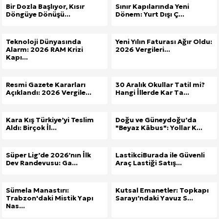
Bir Dozla Başlıyor, Kısır
Sınır Kapılarında Yeni
Döngüye Dönüşü...
Dönem: Yurt Dışı Ç...
Teknoloji Dünyasında
Yeni Yılın Faturası Ağır Oldu:
Alarm: 2026 RAM Krizi
2026 Vergileri...
Kapı...
Resmi Gazete Kararları
30 Aralık Okullar Tatil mi?
Açıklandı: 2026 Vergile...
Hangi İllerde Kar Ta...
Kara Kış Türkiye’yi Teslim
Doğu ve Güneydoğu’da
Aldı: Birçok İl...
"Beyaz Kâbus": Yollar K...
Süper Lig’de 2026’nın İlk
LastikciBurada ile Güvenli
Dev Randevusu: Ga...
Araç Lastiği Satış...
Sümela Manastırı:
Kutsal Emanetler: Topkapı
Trabzon'daki Mistik Yapı
Sarayı’ndaki Yavuz S...
Nas...