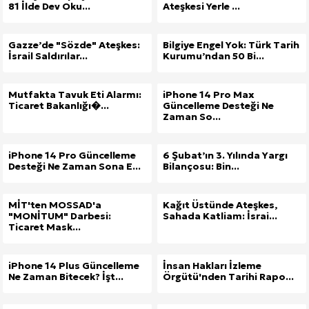
81 İlde Dev Oku...
Ateşkesi Yerle ...
Gazze’de "Sözde" Ateşkes:
Bilgiye Engel Yok: Türk Tarih
İsrail Saldırılar...
Kurumu’ndan 50 Bi...
Mutfakta Tavuk Eti Alarmı:
iPhone 14 Pro Max
Ticaret Bakanlığı�...
Güncelleme Desteği Ne
Zaman So...
iPhone 14 Pro Güncelleme
6 Şubat’ın 3. Yılında Yargı
Desteği Ne Zaman Sona E...
Bilançosu: Bin...
MİT'ten MOSSAD'a
Kağıt Üstünde Ateşkes,
"MONİTUM" Darbesi:
Sahada Katliam: İsrai...
Ticaret Mask...
iPhone 14 Plus Güncelleme
İnsan Hakları İzleme
Ne Zaman Bitecek? İşt...
Örgütü'nden Tarihi Rapo...
Site İçi (On-Page) SEO Hizmeti: Web Sitenizin Gör