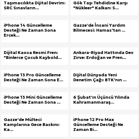
Taşımacılıkta Dijital Devrim:
Gök Taşı Tehdidine Karşı
SRC Sınavların...
"Nükleer" Kalkan: S...
Kuzu Fileto Seçimi ve Pişirme Önerileri: Yumuşak D
Dar Tavanlı Alanlar İçin Oval Hava Kanalı Avantajları
iPhone 14 Güncelleme
Gazze’de İnsani Yardım
Desteği Ne Zaman Sona
Bilmecesi: Hamas’tan ...
Ercek...
Dijital Kaosa Resmi Fren:
Ankara-Riyad Hattında Dev
"Binlerce Çocuk Kaybold...
Zirve: Erdoğan ve Pren...
iPhone 13 Pro Güncelleme
Dijital Dünyada Yeni
Desteği Ne Zaman Sona E...
Denetim Çağı: BTK’nın ...
iPhone 13 Mini Güncelleme
6 Şubat’ın Üçüncü Yılında
Desteği Ne Zaman Sona ...
Kahramanmaraş...
Gazze’de Mülteci
iPhone 12 Pro Max
Kamplarına Gece Baskını:
Güncelleme Desteği Ne
Ka...
Zaman Bi...