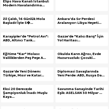
Elips Hava Kanalı İstanbul:
Modern Havalandırma...
Zil Çaldı, 16 Günlük Mola
Ankara’da Sır Perdesi
Başladı! İşte S�...
Aralanıyor: Libya Heyeti...
Karayipler’de "Petrol Avı":
Gazze’de "Kalıcı Barış" İçin
ABD, Altıncı Tank...
Yol Haritası...
Eğitime "Kar" Molası:
Okulda Karın Ağrısı, Evde
Valiliklerden Peş Peşe A...
Huzursuzluk: Çocukl...
Gazze’de Yeni Dönem:
Diplomasi Savaşlarında
Türkiye, Mısır ve Katar...
Yeni Perde: ABD, Rusya Da...
Eksi 20 Derecede
Savunma Sanayinde Tarihi
Şampiyonluk İnadı: Muşlu
Eşik: ASELSAN 30 Milyar ...
Kaya...