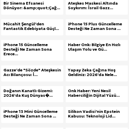
Bir Sinema Efsanesi
Ateşkes Maskesi Altında
Dönüyor: &amp;quot;Çağ...
Soykırım: İsrail Gazz...
Mücahit Şengül’den
iPhone 15 Plus Güncelleme
Fantastik Edebiyata Güçl...
Desteği Ne Zaman Sona ...
iPhone 15 Güncelleme
Haber Onk: Bilgiye En Hızlı
Desteği Ne Zaman Sona
Ulaşım Yolu ve Gü...
Erece...
Gazze’de "Sözde" Ateşkesin
Yapay Zeka Çağına Hoş
Acı Bilançosu: İ...
Geldiniz: 2026’da Nele...
Doğanın Kanatlı Gizemi:
Onk Haber: Yeni Nesil
2026’da Kuş Dünyas�...
Haberciliğin Dijital Yüzü...
iPhone 13 Mini Güncelleme
Silikon Vadisi’nin Epstein
Desteği Ne Zaman Sona ...
Kabusu: Teknoloji Lid...