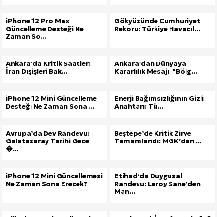
iPhone 12 Pro Max
Gökyüzünde Cumhuriyet
Güncelleme Desteği Ne
Rekoru: Türkiye Havacıl...
Zaman So...
Ankara’da Kritik Saatler:
Ankara’dan Dünyaya
İran Dışişleri Bak...
Kararlılık Mesajı: "Bölg...
iPhone 12 Mini Güncelleme
Enerji Bağımsızlığının Gizli
Desteği Ne Zaman Sona ...
Anahtarı: Tü...
Avrupa’da Dev Randevu:
Beştepe’de Kritik Zirve
Galatasaray Tarihi Gece
Tamamlandı: MGK’dan ...
�...
iPhone 12 Mini Güncellemesi
Etihad’da Duygusal
Ne Zaman Sona Erecek?
Randevu: Leroy Sane’den
Man...