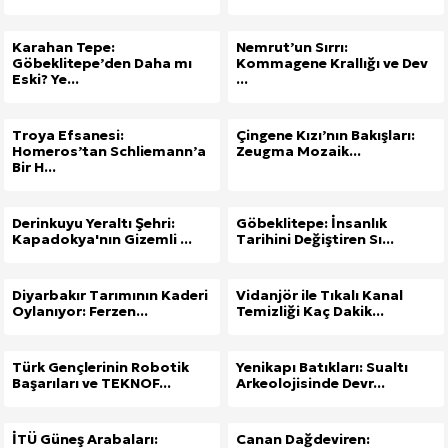
Karahan Tepe:
Nemrut’un Sırrı:
Göbeklitepe’den Daha mı
Kommagene Krallığı ve Dev
Eski? Ye...
...
Troya Efsanesi:
Çingene Kızı’nın Bakışları:
Homeros’tan Schliemann’a
Zeugma Mozaik...
Bir H...
Derinkuyu Yeraltı Şehri:
Göbeklitepe: İnsanlık
Kapadokya'nın Gizemli ...
Tarihini Değiştiren Sı...
Diyarbakır Tarımının Kaderi
Vidanjör ile Tıkalı Kanal
Oylanıyor: Ferzen...
Temizliği Kaç Dakik...
Türk Gençlerinin Robotik
Yenikapı Batıkları: Sualtı
Başarıları ve TEKNOF...
Arkeolojisinde Devr...
İTÜ Güneş Arabaları:
Canan Dağdeviren: