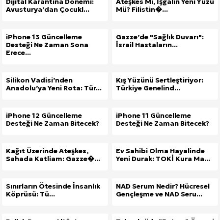
Dijital Karantina Dönemi:
Ateşkes Mi, İşgalin Yeni Yüzü
Avusturya’dan Çocukl...
Mü? Filistin�...
iPhone 13 Güncelleme
Gazze’de "Sağlık Duvarı":
Desteği Ne Zaman Sona
İsrail Hastaların...
Erece...
Silikon Vadisi’nden
Kış Yüzünü Sertleştiriyor:
Anadolu’ya Yeni Rota: Tür...
Türkiye Genelind...
iPhone 12 Güncelleme
iPhone 11 Güncelleme
Desteği Ne Zaman Bitecek?
Desteği Ne Zaman Bitecek?
Kağıt Üzerinde Ateşkes,
Ev Sahibi Olma Hayalinde
Sahada Katliam: Gazze�...
Yeni Durak: TOKİ Kura Ma...
Sınırların Ötesinde İnsanlık
NAD Serum Nedir? Hücresel
Köprüsü: Tü...
Gençleşme ve NAD Seru...