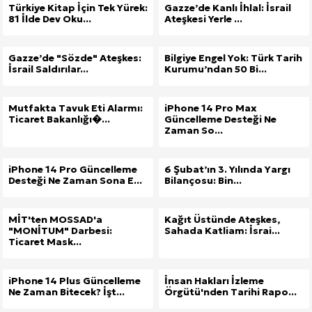
Türkiye Kitap İçin Tek Yürek:
Gazze’de Kanlı İhlal: İsrail
81 İlde Dev Oku...
Ateşkesi Yerle ...
Gazze’de "Sözde" Ateşkes:
Bilgiye Engel Yok: Türk Tarih
İsrail Saldırılar...
Kurumu’ndan 50 Bi...
Mutfakta Tavuk Eti Alarmı:
iPhone 14 Pro Max
Ticaret Bakanlığı�...
Güncelleme Desteği Ne
Zaman So...
iPhone 14 Pro Güncelleme
6 Şubat’ın 3. Yılında Yargı
Desteği Ne Zaman Sona E...
Bilançosu: Bin...
MİT'ten MOSSAD'a
Kağıt Üstünde Ateşkes,
"MONİTUM" Darbesi:
Sahada Katliam: İsrai...
Ticaret Mask...
iPhone 14 Plus Güncelleme
İnsan Hakları İzleme
Ne Zaman Bitecek? İşt...
Örgütü'nden Tarihi Rapo...