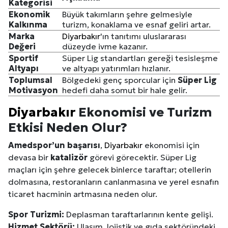
Kategorisi
Ekonomik
Büyük takımların şehre gelmesiyle
Kalkınma
turizm, konaklama ve esnaf geliri artar.
Marka
Diyarbakır
'ın tanıtımı uluslararası
Değeri
düzeyde ivme kazanır.
Sportif
Süper Lig standartları gereği tesisleşme
Altyapı
ve altyapı yatırımları hızlanır.
Toplumsal
Bölgedeki genç sporcular için
Süper Lig
Motivasyon
hedefi daha somut bir hale gelir.
Diyarbakır
Ekonomisi ve Turizm
Etkisi Neden Olur?
Amedspor’un başarısı
,
Diyarbakır
ekonomisi için
devasa bir
katalizör
görevi görecektir. Süper Lig
maçları için şehre gelecek binlerce taraftar; otellerin
dolmasına, restoranların canlanmasına ve yerel esnafın
ticaret hacminin artmasına neden olur.
Spor Turizmi:
Deplasman taraftarlarının kente gelişi.
Hizmet Sektörü:
Ulaşım, lojistik ve gıda sektöründeki