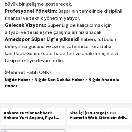
büyük bir gelişme gösterecek.
Profesyonel Yönetim:
Başarının temelinde disiplinli
finansal ve teknik yönetim yatıyor.
Gelecek Vizyonu:
Süper Lig’de kalıcı olmak için
altyapı ve tesisleşme çalışmaları hızlanacak.
Amedspor Süper Lig’e yükseldi
haberi, futbolun
birleştirici gücünü ve azmin zaferini bir kez daha
kanıtladı. Güncel spor haberleri ve analizler için bizi
takip etmeye devam edin.
(Mehmet Fatih ÖNK)
Niğde Haber
/
Niğde Son Dakika Haber
/
Niğde Anadolu
Haber
Ankara Yurtlar Rehberi:
Site İçi (On-Page) SEO
Ankara Yurt Seçimi, Fiyat...
Hizmeti: Web Sitenizin G�...
Site İçi (On-Page) SEO Hizmeti: Web Sitenizin Gör