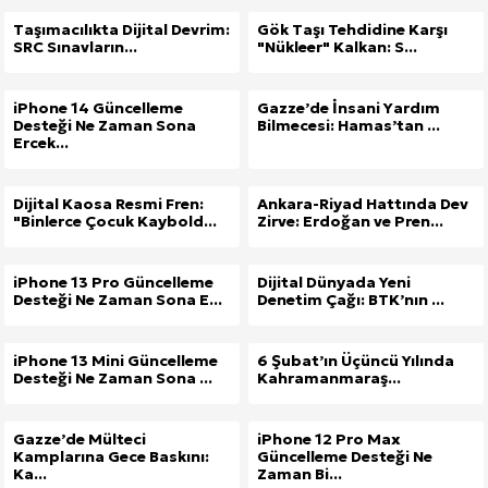
Taşımacılıkta Dijital Devrim:
Gök Taşı Tehdidine Karşı
SRC Sınavların...
"Nükleer" Kalkan: S...
iPhone 14 Güncelleme
Gazze’de İnsani Yardım
Desteği Ne Zaman Sona
Bilmecesi: Hamas’tan ...
Ercek...
Dijital Kaosa Resmi Fren:
Ankara-Riyad Hattında Dev
"Binlerce Çocuk Kaybold...
Zirve: Erdoğan ve Pren...
iPhone 13 Pro Güncelleme
Dijital Dünyada Yeni
Desteği Ne Zaman Sona E...
Denetim Çağı: BTK’nın ...
iPhone 13 Mini Güncelleme
6 Şubat’ın Üçüncü Yılında
Desteği Ne Zaman Sona ...
Kahramanmaraş...
Gazze’de Mülteci
iPhone 12 Pro Max
Kamplarına Gece Baskını:
Güncelleme Desteği Ne
Ka...
Zaman Bi...