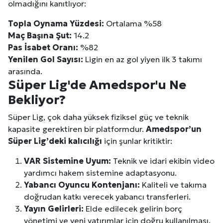
olmadığını kanıtlıyor:
Topla Oynama Yüzdesi:
Ortalama %58
Maç Başına Şut:
14.2
Pas İsabet Oranı:
%82
Yenilen Gol Sayısı:
Ligin en az gol yiyen ilk 3 takımı
arasında.
Süper Lig'de Amedspor'u Ne
Bekliyor?
Süper Lig, çok daha yüksek fiziksel güç ve teknik
kapasite gerektiren bir platformdur.
Amedspor’un
Süper Lig’deki kalıcılığı
için şunlar kritiktir:
VAR Sistemine Uyum:
Teknik ve idari ekibin video
yardımcı hakem sistemine adaptasyonu.
Yabancı Oyuncu Kontenjanı:
Kaliteli ve takıma
doğrudan katkı verecek yabancı transferleri.
Yayın Gelirleri:
Elde edilecek gelirin borç
yönetimi ve yeni yatırımlar için doğru kullanılması.