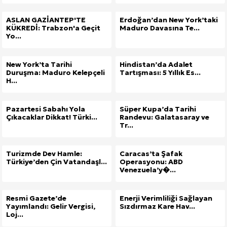
ASLAN GAZİANTEP'TE
Erdoğan’dan New York’taki
KÜKREDİ: Trabzon'a Geçit
Maduro Davasına Te...
Yo...
New York’ta Tarihi
Hindistan’da Adalet
Duruşma: Maduro Kelepçeli
Tartışması: 5 Yıllık Es...
H...
Pazartesi Sabahı Yola
Süper Kupa’da Tarihi
Çıkacaklar Dikkat! Türki...
Randevu: Galatasaray ve
Tr...
Turizmde Dev Hamle:
Caracas’ta Şafak
Türkiye’den Çin Vatandaşl...
Operasyonu: ABD
Venezuela’y�...
Resmi Gazete’de
Enerji Verimliliği Sağlayan
Yayımlandı: Gelir Vergisi,
Sızdırmaz Kare Hav...
Loj...