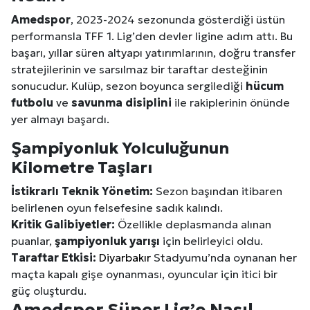
Amedspor
, 2023-2024 sezonunda gösterdiği üstün
performansla TFF 1. Lig’den devler ligine adım attı. Bu
başarı, yıllar süren altyapı yatırımlarının, doğru transfer
stratejilerinin ve sarsılmaz bir taraftar desteğinin
sonucudur. Kulüp, sezon boyunca sergilediği
hücum
futbolu
ve
savunma disiplini
ile rakiplerinin önünde
yer almayı başardı.
Şampiyonluk Yolculuğunun
Kilometre Taşları
İstikrarlı Teknik Yönetim:
Sezon başından itibaren
belirlenen oyun felsefesine sadık kalındı.
Kritik Galibiyetler:
Özellikle deplasmanda alınan
puanlar,
şampiyonluk yarışı
için belirleyici oldu.
Taraftar Etkisi:
Diyarbakır
Stadyumu’nda oynanan her
maçta kapalı gişe oynanması, oyuncular için itici bir
güç oluşturdu.
Amedspor Süper Lig’e Nasıl