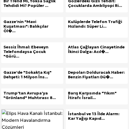
Bir Trend Mi, Yoksa Sağlık
Gözlerdeki Gizli Tehdit:
Tehdidi Mi? Popüler ...
Çocuklarda Ambliyopi Ri...
Gazze’nin "Mavi
Kulüplerde Telefon Trafiği
Kuşatması": Balıkçılar
Hızlandı: Süper Li...
Öl�...
Sessiz İhmal: Ebeveyn
Atlas Çağlayan Cinayetinde
Telefondaysa Çocuk
İkinci Dalga: Acıl�...
"Görü...
Gazze’de "Sokakta Kış"
Depoları Dolduracak Haber:
Dehşeti: 1 Milyon İns...
Benzin Fiyatları Dü�...
Trump’tan Avrupa’ya
Barış Karşısında "Yıkım"
"Grönland" Muhtırası: 8...
İtirafı: İsrail...
İstanbul ve 13 İlde Alarm:
Kar Yağışı Kapıd...