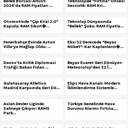
Bellek Borsası Altüst:
Teknolojide "Fırtına" Öncesi
2026’da RAM Fiyatları ...
Sessizlik: RAM Kri...
Otomotivde "Çip Krizi 2.0"
Teknoloji Dünyasında
Kapıda: RAM Sıkınt�...
"Bellek" Şoku: RAM Fiyatla...
Fenerbahçe Evinde Aston
Eksi 32 Derecede "Beyaz
Villa’ya Mağlup Oldu: ...
Nöbet": Kar Kaplanların�...
Davos’ta Kritik Diplomasi
Beyaz Esaret Geri Dönüyor:
Trafiği: Bakan Fidan ...
Meteoroloji'den 32 İ...
Galatasaray Atletico
Elips Hava Kanalı: Modern
Madrid Karşısında Geri Dö...
İklimlendirme Sistemle...
Aslan Devler Liginde
Türkiye Genelinde Hava
Sahneye Çıkıyor: RAMS
Durumu Alarmı: Fırtına,...
Park...