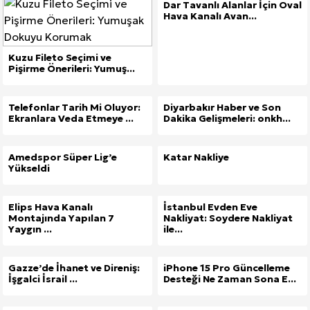
Dar Tavanlı Alanlar İçin Oval
Hava Kanalı Avan...
Kuzu Fileto Seçimi ve Pişirme Önerileri: Yumuşak D
Dar Tavanlı Alanlar İçin Oval Hava Kanalı Avantajları
Kuzu Fileto Seçimi ve
Pişirme Önerileri: Yumuş...
Telefonlar Tarih Mi Oluyor:
Diyarbakır Haber ve Son
Ekranlara Veda Etmeye ...
Dakika Gelişmeleri: onkh...
Amedspor Süper Lig’e
Katar Nakliye
Yükseldi
Elips Hava Kanalı
İstanbul Evden Eve
Montajında Yapılan 7
Nakliyat: Soydere Nakliyat
Yaygın ...
ile...
Gazze’de İhanet ve Direniş:
iPhone 15 Pro Güncelleme
İşgalci İsrail ...
Desteği Ne Zaman Sona E...