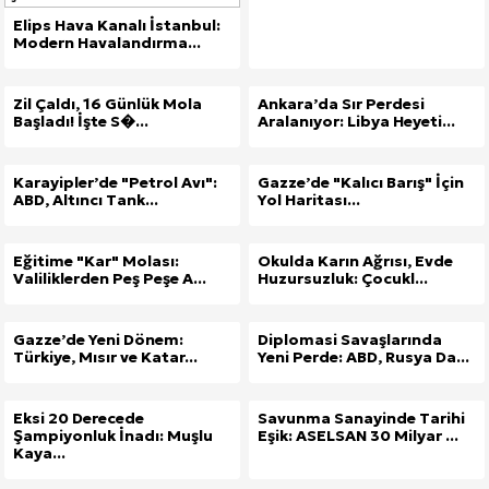
Elips Hava Kanalı İstanbul:
Modern Havalandırma...
Zil Çaldı, 16 Günlük Mola
Ankara’da Sır Perdesi
Başladı! İşte S�...
Aralanıyor: Libya Heyeti...
Karayipler’de "Petrol Avı":
Gazze’de "Kalıcı Barış" İçin
ABD, Altıncı Tank...
Yol Haritası...
Eğitime "Kar" Molası:
Okulda Karın Ağrısı, Evde
Valiliklerden Peş Peşe A...
Huzursuzluk: Çocukl...
Gazze’de Yeni Dönem:
Diplomasi Savaşlarında
Türkiye, Mısır ve Katar...
Yeni Perde: ABD, Rusya Da...
Eksi 20 Derecede
Savunma Sanayinde Tarihi
Şampiyonluk İnadı: Muşlu
Eşik: ASELSAN 30 Milyar ...
Kaya...