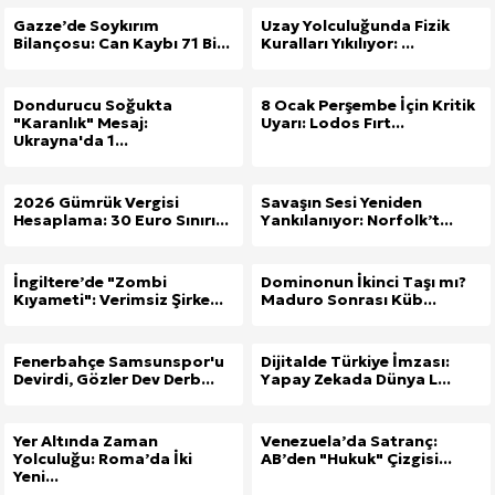
Gazze’de Soykırım
Uzay Yolculuğunda Fizik
Bilançosu: Can Kaybı 71 Bi...
Kuralları Yıkılıyor: ...
Dondurucu Soğukta
8 Ocak Perşembe İçin Kritik
"Karanlık" Mesaj:
Uyarı: Lodos Fırt...
Ukrayna'da 1...
2026 Gümrük Vergisi
Savaşın Sesi Yeniden
Hesaplama: 30 Euro Sınırı...
Yankılanıyor: Norfolk’t...
İngiltere’de "Zombi
Dominonun İkinci Taşı mı?
Kıyameti": Verimsiz Şirke...
Maduro Sonrası Küb...
Fenerbahçe Samsunspor'u
Dijitalde Türkiye İmzası:
Devirdi, Gözler Dev Derb...
Yapay Zekada Dünya L...
Yer Altında Zaman
Venezuela’da Satranç:
Yolculuğu: Roma’da İki
AB’den "Hukuk" Çizgisi...
Yeni...