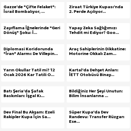
Gazze’de "Çifte Felaket":
Ziraat Türkiye Kupası’nda
İsrail Bombalıyor, ...
2. Perde Açılıyor...
Zayıflama İğnelerinde "Geri
Yapay Zeka Sağlığımızı
Dönüş" Şoku: İ...
Tehdit mi Ediyor? Goo...
Diplomasi Koridorunda
Araç Sahiplerinin Dikkatine:
"İran" Alarmı: De Villepin...
Motorine Okkalı Zam...
Yarın Okullar Tatil mi? 12
Kartal’da Dehşet Anları:
Ocak 2026 Kar Tatili O...
İETT Otobüsü Binay...
Batı Şeria’da Şafak
Bildiğiniz Her Şeyi Unutun:
Baskınları: İşgal Kı...
Bilim İnsanlarına ...
Dev Final Bu Akşam: Ezeli
Süper Kupa'da Dev
Rakipler Kupa İçin Sa...
Randevu: Transfer Rüzgarı
Ese...