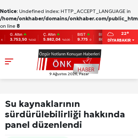
Notice
: Undefined index: HTTP_ACCEPT_LANGUAGE in
/home/onkhaber/domains/onkhaber.com/public_html
on line
8
22°
G. Altın
Ç. Altın
BIST
BITCOIN
ETHER
3.753,50
5.982,04
9.775
86,956.742
2,007.
DİYARBAKIR
%0,62
%0,00
0
-0.31
9 Ağustos 2026, Pazar
Su kaynaklarının
sürdürülebilirliği hakkında
panel düzenlendi