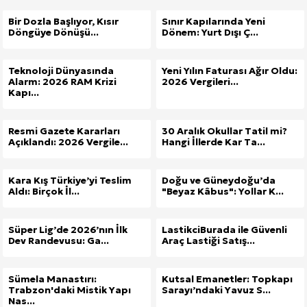
Bir Dozla Başlıyor, Kısır
Sınır Kapılarında Yeni
Döngüye Dönüşü...
Dönem: Yurt Dışı Ç...
Teknoloji Dünyasında
Yeni Yılın Faturası Ağır Oldu:
Alarm: 2026 RAM Krizi
2026 Vergileri...
Kapı...
Resmi Gazete Kararları
30 Aralık Okullar Tatil mi?
Açıklandı: 2026 Vergile...
Hangi İllerde Kar Ta...
Kara Kış Türkiye’yi Teslim
Doğu ve Güneydoğu’da
Aldı: Birçok İl...
"Beyaz Kâbus": Yollar K...
Süper Lig’de 2026’nın İlk
LastikciBurada ile Güvenli
Dev Randevusu: Ga...
Araç Lastiği Satış...
Sümela Manastırı:
Kutsal Emanetler: Topkapı
Trabzon'daki Mistik Yapı
Sarayı’ndaki Yavuz S...
Nas...