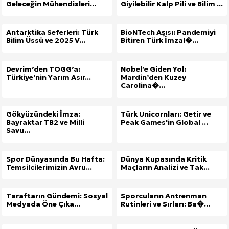
Geleceğin Mühendisleri...
Giyilebilir Kalp Pili ve Bilim ...
Antarktika Seferleri: Türk
BioNTech Aşısı: Pandemiyi
Bilim Üssü ve 2025 V...
Bitiren Türk İmzal�...
Devrim’den TOGG’a:
Nobel’e Giden Yol:
Türkiye’nin Yarım Asır...
Mardin’den Kuzey
Carolina�...
Gökyüzündeki İmza:
Türk Unicornları: Getir ve
Bayraktar TB2 ve Milli
Peak Games'in Global ...
Savu...
Spor Dünyasında Bu Hafta:
Dünya Kupasında Kritik
Temsilcilerimizin Avru...
Maçların Analizi ve Tak...
Taraftarın Gündemi: Sosyal
Sporcuların Antrenman
Medyada Öne Çıka...
Rutinleri ve Sırları: Ba�...