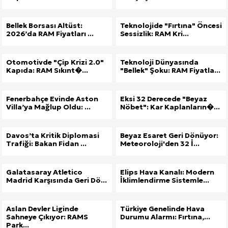
Bellek Borsası Altüst:
Teknolojide "Fırtına" Öncesi
2026’da RAM Fiyatları ...
Sessizlik: RAM Kri...
Otomotivde "Çip Krizi 2.0"
Teknoloji Dünyasında
Kapıda: RAM Sıkınt�...
"Bellek" Şoku: RAM Fiyatla...
Fenerbahçe Evinde Aston
Eksi 32 Derecede "Beyaz
Villa’ya Mağlup Oldu: ...
Nöbet": Kar Kaplanların�...
Davos’ta Kritik Diplomasi
Beyaz Esaret Geri Dönüyor:
Trafiği: Bakan Fidan ...
Meteoroloji'den 32 İ...
Galatasaray Atletico
Elips Hava Kanalı: Modern
Madrid Karşısında Geri Dö...
İklimlendirme Sistemle...
Aslan Devler Liginde
Türkiye Genelinde Hava
Sahneye Çıkıyor: RAMS
Durumu Alarmı: Fırtına,...
Park...