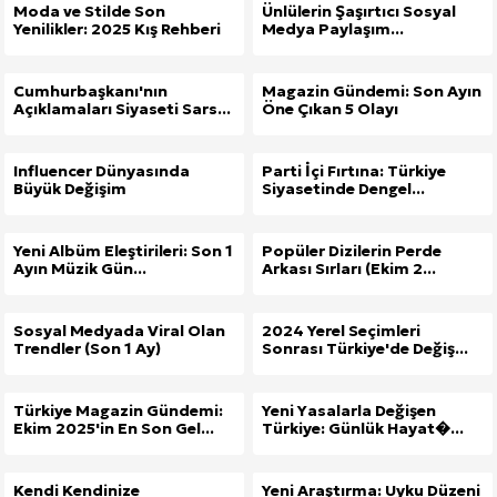
Moda ve Stilde Son
Ünlülerin Şaşırtıcı Sosyal
Yenilikler: 2025 Kış Rehberi
Medya Paylaşım...
Cumhurbaşkanı'nın
Magazin Gündemi: Son Ayın
Açıklamaları Siyaseti Sars...
Öne Çıkan 5 Olayı
Influencer Dünyasında
Parti İçi Fırtına: Türkiye
Büyük Değişim
Siyasetinde Dengel...
Yeni Albüm Eleştirileri: Son 1
Popüler Dizilerin Perde
Ayın Müzik Gün...
Arkası Sırları (Ekim 2...
Sosyal Medyada Viral Olan
2024 Yerel Seçimleri
Trendler (Son 1 Ay)
Sonrası Türkiye'de Değiş...
Türkiye Magazin Gündemi:
Yeni Yasalarla Değişen
Ekim 2025'in En Son Gel...
Türkiye: Günlük Hayat�...
Kendi Kendinize
Yeni Araştırma: Uyku Düzeni