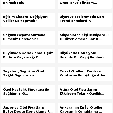
En Hızlı Yolu
Öneriler ve Yöntem...
Eğitim Sistemi Değişiyor:
Diyet ve Beslenmede Son
Veliler Ne Yapmalı?
Trendler Nelerdir?
Sağlıklı Yaşam: Mutlaka
Milyonlarca Kişi Bekliyordu:
Bilmeniz Gerekenler
O Düzenlemede Son K...
Büyükada Konaklama: Eşsiz
Büyükada Pansiyon:
Bir Ada Kaçamağı R...
Huzurlu Bir Kaçış Rehberi
Seyahat, Sağlık ve Özel
Tokat Otelleri: Tarih ve
Sağlık Sigortaları: ...
Konforun Buluştuğu Adre...
Özel Hastalık Sigortası ile
Atina Otel Fiyatlarını
Sağlığınızı G...
Etkileyen Teknik Özellik...
Japonya Otel Fiyatları:
Ankara'nın En İyi Otelleri:
Bütçe Dostu Konaklama R...
Kapsamlı Konaklama ...