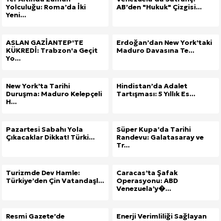
Yolculuğu: Roma’da İki
AB’den "Hukuk" Çizgisi...
Yeni...
ASLAN GAZİANTEP'TE
Erdoğan’dan New York’taki
KÜKREDİ: Trabzon'a Geçit
Maduro Davasına Te...
Yo...
New York’ta Tarihi
Hindistan’da Adalet
Duruşma: Maduro Kelepçeli
Tartışması: 5 Yıllık Es...
H...
Pazartesi Sabahı Yola
Süper Kupa’da Tarihi
Çıkacaklar Dikkat! Türki...
Randevu: Galatasaray ve
Tr...
Turizmde Dev Hamle:
Caracas’ta Şafak
Türkiye’den Çin Vatandaşl...
Operasyonu: ABD
Venezuela’y�...
Site İçi (On-Page) SEO Hizmeti: Web Sitenizin Gör
Resmi Gazete’de
Enerji Verimliliği Sağlayan