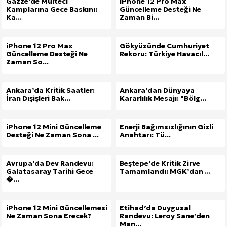
Gazze’de Mülteci
iPhone 12 Pro Max
Kamplarına Gece Baskını:
Güncelleme Desteği Ne
Ka...
Zaman Bi...
iPhone 12 Pro Max
Gökyüzünde Cumhuriyet
Güncelleme Desteği Ne
Rekoru: Türkiye Havacıl...
Zaman So...
Ankara’da Kritik Saatler:
Ankara’dan Dünyaya
İran Dışişleri Bak...
Kararlılık Mesajı: "Bölg...
iPhone 12 Mini Güncelleme
Enerji Bağımsızlığının Gizli
Desteği Ne Zaman Sona ...
Anahtarı: Tü...
Avrupa’da Dev Randevu:
Beştepe’de Kritik Zirve
Galatasaray Tarihi Gece
Tamamlandı: MGK’dan ...
�...
iPhone 12 Mini Güncellemesi
Etihad’da Duygusal
Ne Zaman Sona Erecek?
Randevu: Leroy Sane’den
Man...