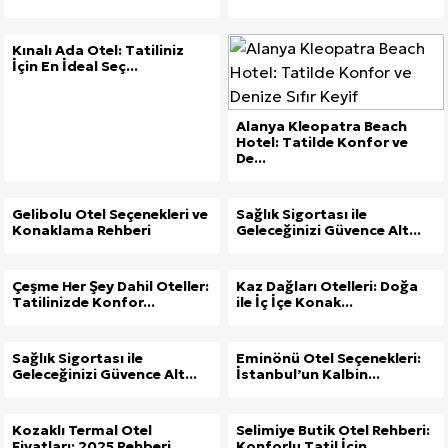
Kınalı Ada Otel: Tatiliniz
İçin En İdeal Seç...
Alanya Kleopatra Beach
Hotel: Tatilde Konfor ve
De...
Gelibolu Otel Seçenekleri ve
Sağlık Sigortası ile
Konaklama Rehberi
Geleceğinizi Güvence Alt...
Çeşme Her Şey Dahil Oteller:
Kaz Dağları Otelleri: Doğa
Tatilinizde Konfor...
ile İç İçe Konak...
Sağlık Sigortası ile
Eminönü Otel Seçenekleri:
Geleceğinizi Güvence Alt...
İstanbul’un Kalbin...
Kozaklı Termal Otel
Selimiye Butik Otel Rehberi:
Fiyatları: 2025 Rehberi
Konforlu Tatil İçin...