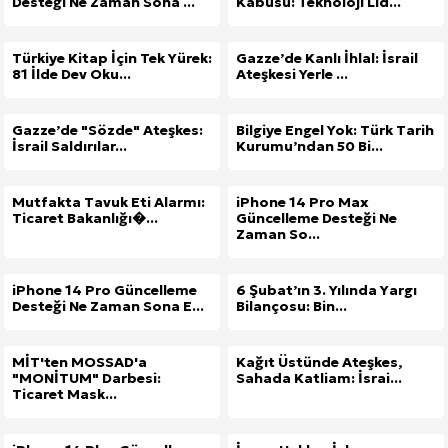
Desteği Ne Zaman Sona ...
Kabusu: Teknoloji Lid...
Türkiye Kitap İçin Tek Yürek:
Gazze’de Kanlı İhlal: İsrail
81 İlde Dev Oku...
Ateşkesi Yerle ...
Gazze’de "Sözde" Ateşkes:
Bilgiye Engel Yok: Türk Tarih
İsrail Saldırılar...
Kurumu’ndan 50 Bi...
Mutfakta Tavuk Eti Alarmı:
iPhone 14 Pro Max
Ticaret Bakanlığı�...
Güncelleme Desteği Ne
Zaman So...
iPhone 14 Pro Güncelleme
6 Şubat’ın 3. Yılında Yargı
Desteği Ne Zaman Sona E...
Bilançosu: Bin...
MİT'ten MOSSAD'a
Kağıt Üstünde Ateşkes,
"MONİTUM" Darbesi:
Sahada Katliam: İsrai...
Ticaret Mask...