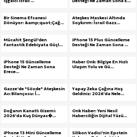
İşgalci İsrail ...
Desteği Ne Zaman Sona E...
Bir Sinema Efsanesi
Ateşkes Maskesi Altında
Dönüyor: &amp;quot;Çağ...
Soykırım: İsrail Gazz...
Mücahit Şengül’den
iPhone 15 Plus Güncelleme
Fantastik Edebiyata Güçl...
Desteği Ne Zaman Sona ...
iPhone 15 Güncelleme
Haber Onk: Bilgiye En Hızlı
Desteği Ne Zaman Sona
Ulaşım Yolu ve Gü...
Erece...
Gazze’de "Sözde" Ateşkesin
Yapay Zeka Çağına Hoş
Acı Bilançosu: İ...
Geldiniz: 2026’da Nele...
Doğanın Kanatlı Gizemi:
Onk Haber: Yeni Nesil
2026’da Kuş Dünyas�...
Haberciliğin Dijital Yüzü...
iPhone 13 Mini Güncelleme
Silikon Vadisi’nin Epstein