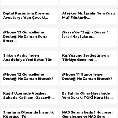
Dijital Karantina Dönemi:
Ateşkes Mi, İşgalin Yeni Yüzü
Avusturya’dan Çocukl...
Mü? Filistin�...
iPhone 13 Güncelleme
Gazze’de "Sağlık Duvarı":
Desteği Ne Zaman Sona
İsrail Hastaların...
Erece...
Silikon Vadisi’nden
Kış Yüzünü Sertleştiriyor:
Anadolu’ya Yeni Rota: Tür...
Türkiye Genelind...
iPhone 12 Güncelleme
iPhone 11 Güncelleme
Desteği Ne Zaman Bitecek?
Desteği Ne Zaman Bitecek?
Kağıt Üzerinde Ateşkes,
Ev Sahibi Olma Hayalinde
Sahada Katliam: Gazze�...
Yeni Durak: TOKİ Kura Ma...
Sınırların Ötesinde İnsanlık
NAD Serum Nedir? Hücresel
Köprüsü: Tü...
Gençleşme ve NAD Seru...