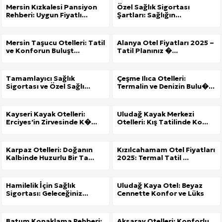
Mersin Kızkalesi Pansiyon
Özel Sağlık Sigortası
Rehberi: Uygun Fiyatlı...
Şartları: Sağlığın...
Mersin Taşucu Otelleri: Tatil
Alanya Otel Fiyatları 2025 –
ve Konforun Buluşt...
Tatil Planınız �...
Tamamlayıcı Sağlık
Çeşme Ilıca Otelleri:
Sigortası ve Özel Sağlı...
Termalin ve Denizin Bulu�...
Kayseri Kayak Otelleri:
Uludağ Kayak Merkezi
Erciyes’in Zirvesinde K�...
Otelleri: Kış Tatilinde Ko...
Karpaz Otelleri: Doğanın
Kızılcahamam Otel Fiyatları
Kalbinde Huzurlu Bir Ta...
2025: Termal Tatil ...
Hamilelik İçin Sağlık
Uludağ Kaya Otel: Beyaz
Sigortası: Geleceğiniz...
Cennette Konfor ve Lüks
Batum Konaklama Rehberi:
Aksaray Otelleri: Konforlu