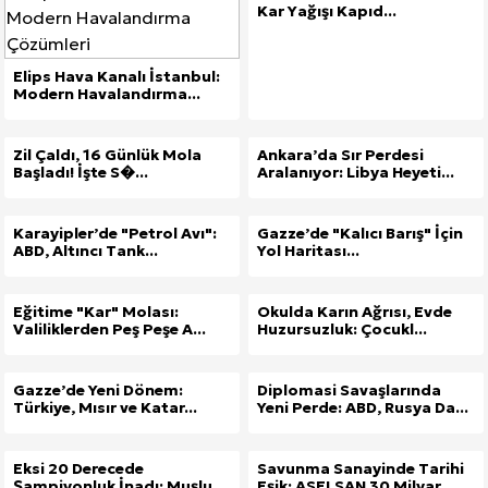
Kar Yağışı Kapıd...
Elips Hava Kanalı İstanbul:
Modern Havalandırma...
Zil Çaldı, 16 Günlük Mola
Ankara’da Sır Perdesi
Başladı! İşte S�...
Aralanıyor: Libya Heyeti...
Karayipler’de "Petrol Avı":
Gazze’de "Kalıcı Barış" İçin
ABD, Altıncı Tank...
Yol Haritası...
Eğitime "Kar" Molası:
Okulda Karın Ağrısı, Evde
Valiliklerden Peş Peşe A...
Huzursuzluk: Çocukl...
Gazze’de Yeni Dönem:
Diplomasi Savaşlarında
Türkiye, Mısır ve Katar...
Yeni Perde: ABD, Rusya Da...
Eksi 20 Derecede
Savunma Sanayinde Tarihi
Şampiyonluk İnadı: Muşlu
Eşik: ASELSAN 30 Milyar ...