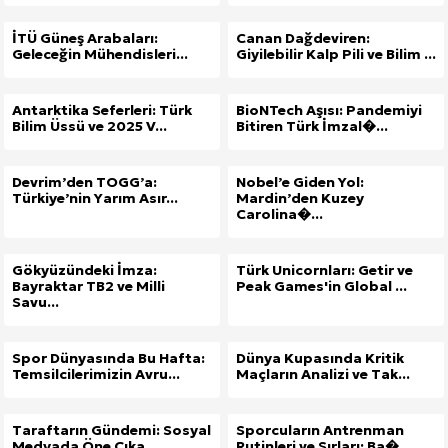
İTÜ Güneş Arabaları:
Canan Dağdeviren:
Geleceğin Mühendisleri...
Giyilebilir Kalp Pili ve Bilim ...
Antarktika Seferleri: Türk
BioNTech Aşısı: Pandemiyi
Bilim Üssü ve 2025 V...
Bitiren Türk İmzal�...
Devrim’den TOGG’a:
Nobel’e Giden Yol:
Türkiye’nin Yarım Asır...
Mardin’den Kuzey
Carolina�...
Gökyüzündeki İmza:
Türk Unicornları: Getir ve
Bayraktar TB2 ve Milli
Peak Games'in Global ...
Savu...
Spor Dünyasında Bu Hafta:
Dünya Kupasında Kritik
Temsilcilerimizin Avru...
Maçların Analizi ve Tak...
Taraftarın Gündemi: Sosyal
Sporcuların Antrenman
Medyada Öne Çıka...
Rutinleri ve Sırları: Ba�...