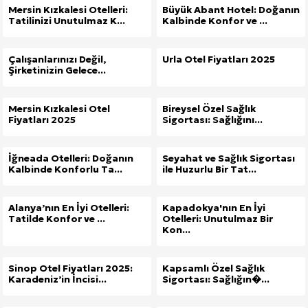
Mersin Kızkalesi Otelleri:
Büyük Abant Hotel: Doğanın
Tatilinizi Unutulmaz K...
Kalbinde Konfor ve ...
Çalışanlarınızı Değil,
Urla Otel Fiyatları 2025
Şirketinizin Gelece...
Mersin Kızkalesi Otel
Bireysel Özel Sağlık
Fiyatları 2025
Sigortası: Sağlığını...
İğneada Otelleri: Doğanın
Seyahat ve Sağlık Sigortası
Kalbinde Konforlu Ta...
ile Huzurlu Bir Tat...
Alanya’nın En İyi Otelleri:
Kapadokya'nın En İyi
Tatilde Konfor ve ...
Otelleri: Unutulmaz Bir
Kon...
Sinop Otel Fiyatları 2025:
Kapsamlı Özel Sağlık
Karadeniz’in İncisi...
Sigortası: Sağlığın�...