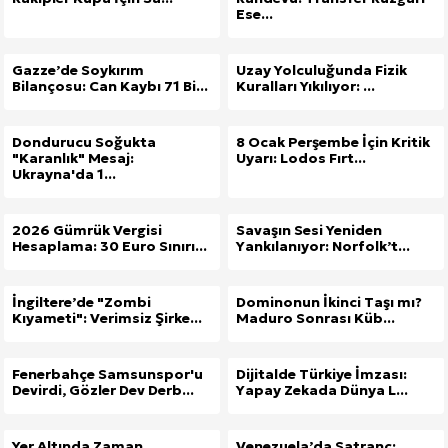
Ese...
Gazze’de Soykırım
Uzay Yolculuğunda Fizik
Bilançosu: Can Kaybı 71 Bi...
Kuralları Yıkılıyor: ...
Dondurucu Soğukta
8 Ocak Perşembe İçin Kritik
"Karanlık" Mesaj:
Uyarı: Lodos Fırt...
Ukrayna'da 1...
2026 Gümrük Vergisi
Savaşın Sesi Yeniden
Hesaplama: 30 Euro Sınırı...
Yankılanıyor: Norfolk’t...
İngiltere’de "Zombi
Dominonun İkinci Taşı mı?
Kıyameti": Verimsiz Şirke...
Maduro Sonrası Küb...
Fenerbahçe Samsunspor'u
Dijitalde Türkiye İmzası:
Devirdi, Gözler Dev Derb...
Yapay Zekada Dünya L...
Yer Altında Zaman
Venezuela’da Satranç: