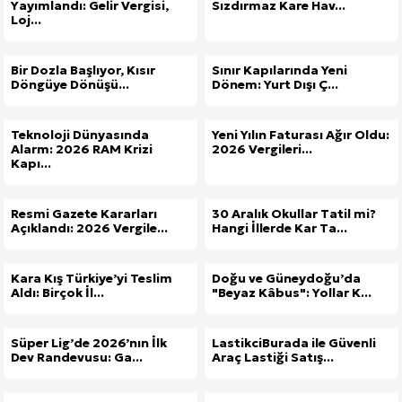
Yayımlandı: Gelir Vergisi,
Sızdırmaz Kare Hav...
Loj...
Kuzu Fileto Seçimi ve Pişirme Önerileri: Yumuşak D
Bir Dozla Başlıyor, Kısır
Sınır Kapılarında Yeni
Dar Tavanlı Alanlar İçin Oval Hava Kanalı Avantajları
Döngüye Dönüşü...
Dönem: Yurt Dışı Ç...
Teknoloji Dünyasında
Yeni Yılın Faturası Ağır Oldu:
Alarm: 2026 RAM Krizi
2026 Vergileri...
Kapı...
Resmi Gazete Kararları
30 Aralık Okullar Tatil mi?
Açıklandı: 2026 Vergile...
Hangi İllerde Kar Ta...
Kara Kış Türkiye’yi Teslim
Doğu ve Güneydoğu’da
Aldı: Birçok İl...
"Beyaz Kâbus": Yollar K...
Süper Lig’de 2026’nın İlk
LastikciBurada ile Güvenli
Dev Randevusu: Ga...
Araç Lastiği Satış...