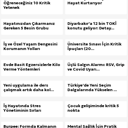
Öğreneceğiniz 10 Kritik
Hayat Kurtarıyor
Yetenek
Hayatınızdan Çıkarmanız
Diyarbakır’a 12 bin TOKİ
Gereken 5 Besin Grubu
konutu geliyor: Detay...
İş ve Özel Yaşam Dengesini
Üniversite Sınavı İçin Kritik
Korumanın Yolları
İpuçları (20...
Evde Basit Egzersizlerle Kilo
Üçlü Salgın Alarmı: RSV, Grip
Verme Yöntemleri
ve Covid Uyarı...
Yeni uygulama ile ders
Türkiye’de Yeni Seçim
çalışmak artık daha kol...
Dalgalarında Yükselen ...
İş Hayatında Stres
Çocuk gelişiminde kritik 5
Yönetiminin Sırları
nokta
Burpee: Formda Kalmanın
Mental Sağlık İçin Pratik