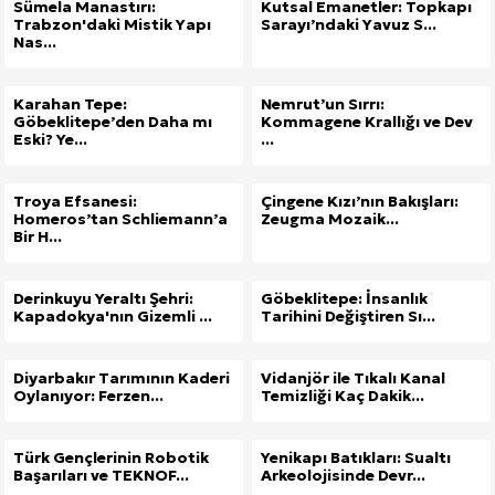
Sümela Manastırı:
Kutsal Emanetler: Topkapı
Trabzon'daki Mistik Yapı
Sarayı’ndaki Yavuz S...
Nas...
Karahan Tepe:
Nemrut’un Sırrı:
Göbeklitepe’den Daha mı
Kommagene Krallığı ve Dev
Eski? Ye...
...
Troya Efsanesi:
Çingene Kızı’nın Bakışları:
Homeros’tan Schliemann’a
Zeugma Mozaik...
Bir H...
Derinkuyu Yeraltı Şehri:
Göbeklitepe: İnsanlık
Kapadokya'nın Gizemli ...
Tarihini Değiştiren Sı...
Diyarbakır Tarımının Kaderi
Vidanjör ile Tıkalı Kanal
Oylanıyor: Ferzen...
Temizliği Kaç Dakik...
Türk Gençlerinin Robotik
Yenikapı Batıkları: Sualtı
Başarıları ve TEKNOF...
Arkeolojisinde Devr...