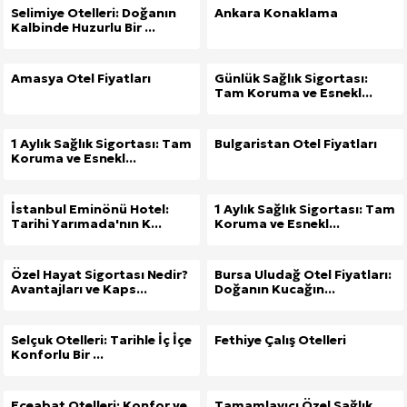
Selimiye Otelleri: Doğanın
Ankara Konaklama
Kalbinde Huzurlu Bir ...
Amasya Otel Fiyatları
Günlük Sağlık Sigortası:
Tam Koruma ve Esnekl...
1 Aylık Sağlık Sigortası: Tam
Bulgaristan Otel Fiyatları
Koruma ve Esnekl...
İstanbul Eminönü Hotel:
1 Aylık Sağlık Sigortası: Tam
Tarihi Yarımada'nın K...
Koruma ve Esnekl...
Özel Hayat Sigortası Nedir?
Bursa Uludağ Otel Fiyatları:
Avantajları ve Kaps...
Doğanın Kucağın...
Selçuk Otelleri: Tarihle İç İçe
Fethiye Çalış Otelleri
Konforlu Bir ...
Eceabat Otelleri: Konfor ve
Tamamlayıcı Özel Sağlık