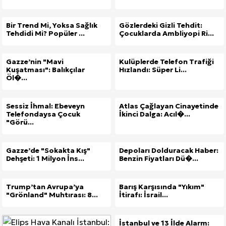
Bir Trend Mi, Yoksa Sağlık
Gözlerdeki Gizli Tehdit:
Tehdidi Mi? Popüler ...
Çocuklarda Ambliyopi Ri...
Gazze’nin "Mavi
Kulüplerde Telefon Trafiği
Kuşatması": Balıkçılar
Hızlandı: Süper Li...
Öl�...
Sessiz İhmal: Ebeveyn
Atlas Çağlayan Cinayetinde
Telefondaysa Çocuk
İkinci Dalga: Acıl�...
"Görü...
Gazze’de "Sokakta Kış"
Depoları Dolduracak Haber:
Dehşeti: 1 Milyon İns...
Benzin Fiyatları Dü�...
Trump’tan Avrupa’ya
Barış Karşısında "Yıkım"
"Grönland" Muhtırası: 8...
İtirafı: İsrail...
İstanbul ve 13 İlde Alarm: