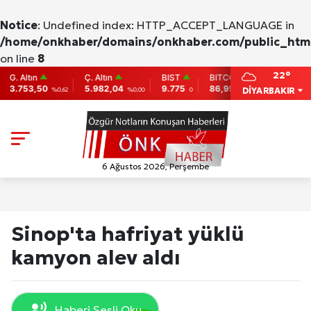
Notice
: Undefined index: HTTP_ACCEPT_LANGUAGE in
/home/onkhaber/domains/onkhaber.com/public_html
on line
8
22°
ltın
Ç. Altın
BIST
BITCOIN
ETHEREU
53,50
5.982,04
9.775
86,956.742
2,007.26
DİYARBAKIR
%0,62
%0,00
0
-0.31
-
6 Ağustos 2026, Perşembe
Sinop'ta hafriyat yüklü
kamyon alev aldı
Haberi Sesli Oku