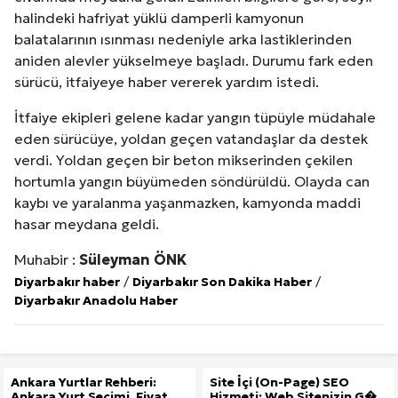
halindeki hafriyat yüklü damperli kamyonun
balatalarının ısınması nedeniyle arka lastiklerinden
aniden alevler yükselmeye başladı. Durumu fark eden
sürücü, itfaiyeye haber vererek yardım istedi.
İtfaiye ekipleri gelene kadar yangın tüpüyle müdahale
eden sürücüye, yoldan geçen vatandaşlar da destek
verdi. Yoldan geçen bir beton mikserinden çekilen
hortumla yangın büyümeden söndürüldü. Olayda can
kaybı ve yaralanma yaşanmazken, kamyonda maddi
hasar meydana geldi.
Muhabir :
Süleyman ÖNK
Diyarbakır haber
/
Diyarbakır Son Dakika Haber
/
Diyarbakır Anadolu Haber
Ankara Yurtlar Rehberi:
Site İçi (On-Page) SEO
Ankara Yurt Seçimi, Fiyat...
Hizmeti: Web Sitenizin G�...