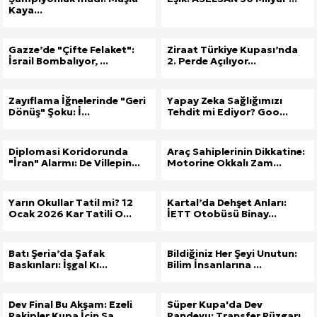
Kaya...
Gazze’de "Çifte Felaket":
Ziraat Türkiye Kupası’nda
İsrail Bombalıyor, ...
2. Perde Açılıyor...
Zayıflama İğnelerinde "Geri
Yapay Zeka Sağlığımızı
Dönüş" Şoku: İ...
Tehdit mi Ediyor? Goo...
Diplomasi Koridorunda
Araç Sahiplerinin Dikkatine:
"İran" Alarmı: De Villepin...
Motorine Okkalı Zam...
Yarın Okullar Tatil mi? 12
Kartal’da Dehşet Anları:
Ocak 2026 Kar Tatili O...
İETT Otobüsü Binay...
Batı Şeria’da Şafak
Bildiğiniz Her Şeyi Unutun:
Baskınları: İşgal Kı...
Bilim İnsanlarına ...
Dev Final Bu Akşam: Ezeli
Süper Kupa'da Dev
Rakipler Kupa İçin Sa...
Randevu: Transfer Rüzgarı