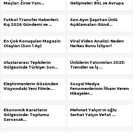
Maçlar: Zirve Yanı...
Gelişmeler: BSL ve Avrupa
Futbol Transfer Haberleri:
Son Ayın Şaşırtan Ünlü
Kış 2026 Gündemi ve ...
Açıklamaları Günd...
En Çok Konuşulan Magazin
Viral Video Analizi: Neden
Olayları (Son 1 Ay)
Herkes Bunu İzliyor?
Uluslararası Tepkilerin
Ünlülerin Yatırımları 2025:
Gölgesinde Türkiye: Son...
Trendler ve İş ...
Eleştirmenlerin Gözünden
Sosyal Medya
Vizyondaki Yeni Filmle...
Fenomenlerinin İlham Veren
Hikayeler...
Ekonomik Kararların
Mehmet Yalçın’ın oğlu
Gölgesinde: Toplumu
Serhat Yalçın Vefat ...
Sarsacak...