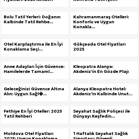
Bolu Tatil Yerleri: Doğanın
Kahramanmaraş Otelleri:
Kalbinde Tatil Rehbe...
Konforlu ve Uygun
Konakla...
Otel Karşılaştırma ile En İyi
Gökçeada Otel Fiyatları
Konaklama Seçi...
2025
Anne Adayları İçin Güvence:
Kleopatra Alanya:
Hamilelerde Tamaml...
Akdeniz’in En Gözde Plajı
Geleceğinizi Güvence Altına
Alanya Kleopatra Hotel:
Alın: Uygun Sağl�...
Akdeniz’in Kalbinde Unut...
Fethiye En İyi Oteller: 2025
Seyahat Sağlık Poliçesi ile
Tatil Rehberi
Dünyayı Keşfedin...
Moldova Otel Fiyatları
1 Haftalık Seyahat Sağlık
2025: Uygun Konaklama
Sigortası: Güvenli ...