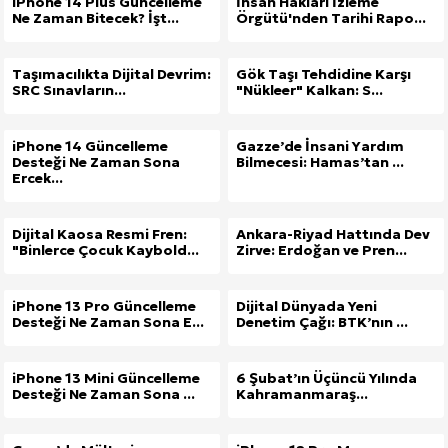
iPhone 14 Plus Güncelleme
İnsan Hakları İzleme
Ne Zaman Bitecek? İşt...
Örgütü'nden Tarihi Rapo...
Taşımacılıkta Dijital Devrim:
Gök Taşı Tehdidine Karşı
SRC Sınavların...
"Nükleer" Kalkan: S...
iPhone 14 Güncelleme
Gazze’de İnsani Yardım
Desteği Ne Zaman Sona
Bilmecesi: Hamas’tan ...
Ercek...
Dijital Kaosa Resmi Fren:
Ankara-Riyad Hattında Dev
"Binlerce Çocuk Kaybold...
Zirve: Erdoğan ve Pren...
iPhone 13 Pro Güncelleme
Dijital Dünyada Yeni
Desteği Ne Zaman Sona E...
Denetim Çağı: BTK’nın ...
iPhone 13 Mini Güncelleme
6 Şubat’ın Üçüncü Yılında
Desteği Ne Zaman Sona ...
Kahramanmaraş...