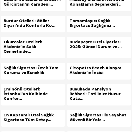
Gürcistan’ın Karadeni...
Konaklama Seçenekleri ...
Burdur Otelleri: Göller
Tamamlayıcı Sağlık
Diyarı’nda Konforlu Ko...
Sigortası: Sağlığınız...
Okurcalar Otelleri:
Budapeşte Otel Fiyatları
Akdeniz’in Saklı
2025: Güncel Durum ve ...
Cennetinde...
Sağlık Sigortası Özel: Tam
Cleopatra Beach Alanya:
Koruma ve Esneklik
Akdeniz’in İncisi
Eminönü Otelleri:
Büyükada Pansiyon
İstanbul’un Kalbinde
Rehberi: Tatilinize Huzur
Konfor...
Kata...
En Kapsamlı Özel Sağlık
Sağlık Sigortası ile Seyahat:
Sigortası: Tüm Detay...
Güvenli Bir Yolc...