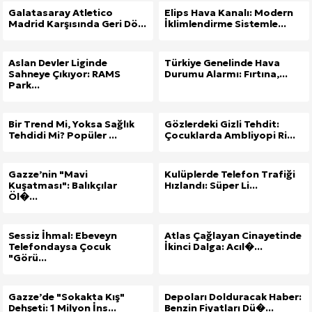
Galatasaray Atletico
Elips Hava Kanalı: Modern
Madrid Karşısında Geri Dö...
İklimlendirme Sistemle...
Aslan Devler Liginde
Türkiye Genelinde Hava
Sahneye Çıkıyor: RAMS
Durumu Alarmı: Fırtına,...
Park...
Bir Trend Mi, Yoksa Sağlık
Gözlerdeki Gizli Tehdit:
Tehdidi Mi? Popüler ...
Çocuklarda Ambliyopi Ri...
Gazze’nin "Mavi
Kulüplerde Telefon Trafiği
Kuşatması": Balıkçılar
Hızlandı: Süper Li...
Öl�...
Sessiz İhmal: Ebeveyn
Atlas Çağlayan Cinayetinde
Telefondaysa Çocuk
İkinci Dalga: Acıl�...
"Görü...
Gazze’de "Sokakta Kış"
Depoları Dolduracak Haber:
Dehşeti: 1 Milyon İns...
Benzin Fiyatları Dü�...