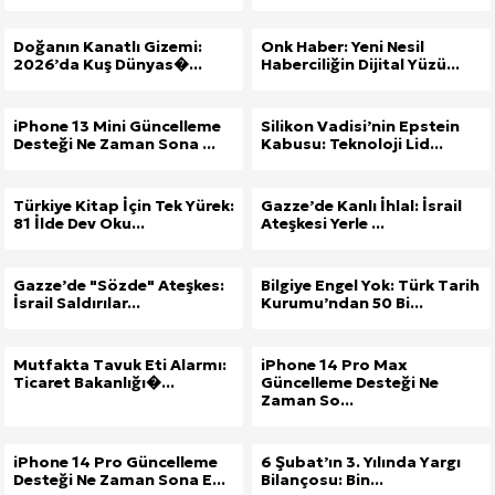
Doğanın Kanatlı Gizemi:
Onk Haber: Yeni Nesil
2026’da Kuş Dünyas�...
Haberciliğin Dijital Yüzü...
iPhone 13 Mini Güncelleme
Silikon Vadisi’nin Epstein
Desteği Ne Zaman Sona ...
Kabusu: Teknoloji Lid...
Türkiye Kitap İçin Tek Yürek:
Gazze’de Kanlı İhlal: İsrail
81 İlde Dev Oku...
Ateşkesi Yerle ...
Gazze’de "Sözde" Ateşkes:
Bilgiye Engel Yok: Türk Tarih
İsrail Saldırılar...
Kurumu’ndan 50 Bi...
Mutfakta Tavuk Eti Alarmı:
iPhone 14 Pro Max
Ticaret Bakanlığı�...
Güncelleme Desteği Ne
Zaman So...
iPhone 14 Pro Güncelleme
6 Şubat’ın 3. Yılında Yargı
Desteği Ne Zaman Sona E...
Bilançosu: Bin...