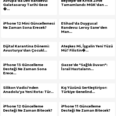
Avrupa’da Dev Randevu:
Beştepe’de Kritik Zirve
Galatasaray Tarihi Gece
Tamamlandı: MGK’dan ...
�...
iPhone 12 Mini Güncellemesi
Etihad’da Duygusal
Ne Zaman Sona Erecek?
Randevu: Leroy Sane’den
Man...
Dijital Karantina Dönemi:
Ateşkes Mi, İşgalin Yeni Yüzü
Avusturya’dan Çocukl...
Mü? Filistin�...
iPhone 13 Güncelleme
Gazze’de "Sağlık Duvarı":
Desteği Ne Zaman Sona
İsrail Hastaların...
Erece...
Silikon Vadisi’nden
Kış Yüzünü Sertleştiriyor:
Anadolu’ya Yeni Rota: Tür...
Türkiye Genelind...
iPhone 12 Güncelleme
iPhone 11 Güncelleme
Desteği Ne Zaman Bitecek?
Desteği Ne Zaman Bitecek?