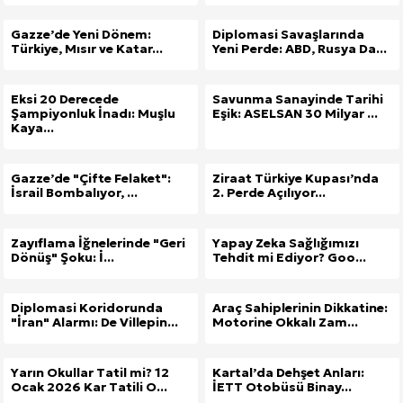
Gazze’de Yeni Dönem:
Diplomasi Savaşlarında
Türkiye, Mısır ve Katar...
Yeni Perde: ABD, Rusya Da...
Eksi 20 Derecede
Savunma Sanayinde Tarihi
Şampiyonluk İnadı: Muşlu
Eşik: ASELSAN 30 Milyar ...
Kaya...
Gazze’de "Çifte Felaket":
Ziraat Türkiye Kupası’nda
İsrail Bombalıyor, ...
2. Perde Açılıyor...
Zayıflama İğnelerinde "Geri
Yapay Zeka Sağlığımızı
Dönüş" Şoku: İ...
Tehdit mi Ediyor? Goo...
Diplomasi Koridorunda
Araç Sahiplerinin Dikkatine:
"İran" Alarmı: De Villepin...
Motorine Okkalı Zam...
Yarın Okullar Tatil mi? 12
Kartal’da Dehşet Anları:
Ocak 2026 Kar Tatili O...
İETT Otobüsü Binay...