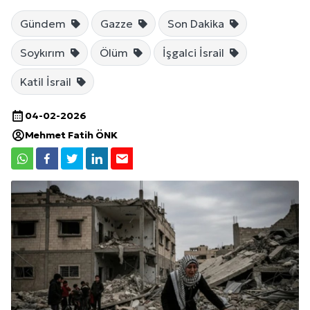
Gündem
Gazze
Son Dakika
Soykırım
Ölüm
İşgalci İsrail
Katil İsrail
04-02-2026
Mehmet Fatih ÖNK
Site İçi (On-Page) SEO Hizmeti: Web Sitenizin Gör