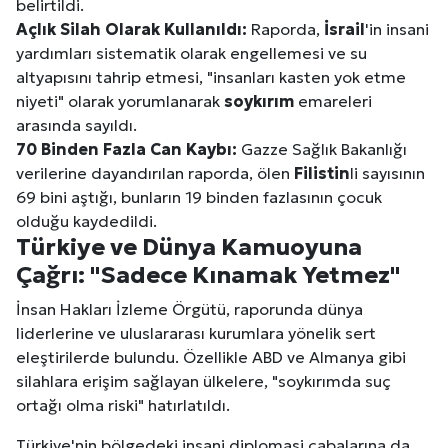
belirtildi.
Açlık Silah Olarak Kullanıldı:
Raporda,
İsrail
'in insani
yardımları sistematik olarak engellemesi ve su
altyapısını tahrip etmesi, "insanları kasten yok etme
niyeti" olarak yorumlanarak
soykırım
emareleri
arasında sayıldı.
70 Binden Fazla Can Kaybı:
Gazze Sağlık Bakanlığı
verilerine dayandırılan raporda, ölen
Filistin
li sayısının
69 bini aştığı, bunların 19 binden fazlasının çocuk
olduğu kaydedildi.
Türkiye ve Dünya Kamuoyuna
Çağrı: "Sadece Kınamak Yetmez"
İnsan Hakları İzleme Örgütü, raporunda dünya
liderlerine ve uluslararası kurumlara yönelik sert
eleştirilerde bulundu. Özellikle ABD ve Almanya gibi
silahlara erişim sağlayan ülkelere, "soykırımda suç
ortağı olma riski" hatırlatıldı.
Türkiye'nin bölgedeki insani diplomasi çabalarına da