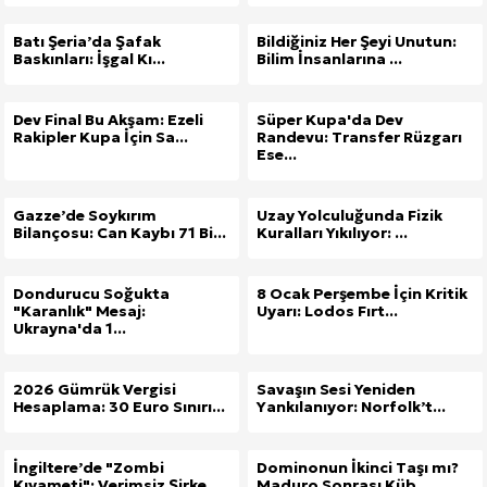
Batı Şeria’da Şafak
Bildiğiniz Her Şeyi Unutun:
Baskınları: İşgal Kı...
Bilim İnsanlarına ...
Dev Final Bu Akşam: Ezeli
Süper Kupa'da Dev
Rakipler Kupa İçin Sa...
Randevu: Transfer Rüzgarı
Ese...
Gazze’de Soykırım
Uzay Yolculuğunda Fizik
Bilançosu: Can Kaybı 71 Bi...
Kuralları Yıkılıyor: ...
Dondurucu Soğukta
8 Ocak Perşembe İçin Kritik
"Karanlık" Mesaj:
Uyarı: Lodos Fırt...
Ukrayna'da 1...
2026 Gümrük Vergisi
Savaşın Sesi Yeniden
Hesaplama: 30 Euro Sınırı...
Yankılanıyor: Norfolk’t...
İngiltere’de "Zombi
Dominonun İkinci Taşı mı?
Kıyameti": Verimsiz Şirke...
Maduro Sonrası Küb...