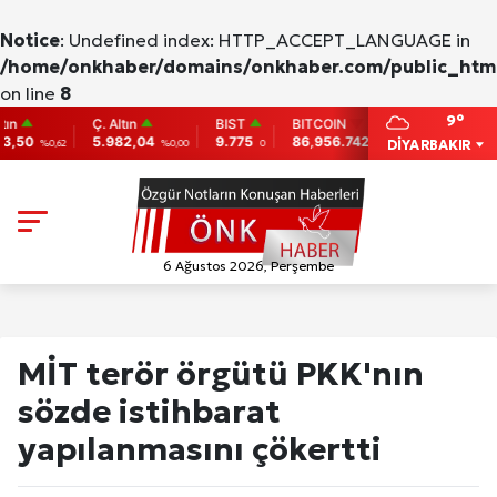
Notice
: Undefined index: HTTP_ACCEPT_LANGUAGE in
/home/onkhaber/domains/onkhaber.com/public_html
on line
8
9°
Ç. Altın
BIST
BITCOIN
ETHEREUM
5.982,04
9.775
86,956.742
2,007.26
DİYARBAKIR
%0,62
%0,00
0
-0.31
-0.05
6 Ağustos 2026, Perşembe
MİT terör örgütü PKK'nın
sözde istihbarat
yapılanmasını çökertti