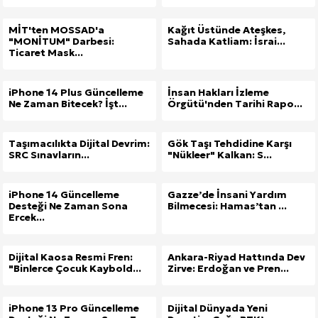
MİT'ten MOSSAD'a
Kağıt Üstünde Ateşkes,
"MONİTUM" Darbesi:
Sahada Katliam: İsrai...
Ticaret Mask...
iPhone 14 Plus Güncelleme
İnsan Hakları İzleme
Ne Zaman Bitecek? İşt...
Örgütü'nden Tarihi Rapo...
Taşımacılıkta Dijital Devrim:
Gök Taşı Tehdidine Karşı
SRC Sınavların...
"Nükleer" Kalkan: S...
iPhone 14 Güncelleme
Gazze’de İnsani Yardım
Desteği Ne Zaman Sona
Bilmecesi: Hamas’tan ...
Ercek...
Dijital Kaosa Resmi Fren:
Ankara-Riyad Hattında Dev
"Binlerce Çocuk Kaybold...
Zirve: Erdoğan ve Pren...
iPhone 13 Pro Güncelleme
Dijital Dünyada Yeni