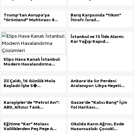
Trump’tan Avrupa’ya
Barış Karşısında "Yıkım"
"Grönland" Muhtırası: 8...
İtirafı: İsrail...
İstanbul ve 13 İlde Alarm:
Kar Yağışı Kapıd...
Elips Hava Kanalı İstanbul:
Modern Havalandırma...
Zil Çaldı, 16 Günlük Mola
Ankara’da Sır Perdesi
Başladı! İşte S�...
Aralanıyor: Libya Heyeti...
Karayipler’de "Petrol Avı":
Gazze’de "Kalıcı Barış" İçin
ABD, Altıncı Tank...
Yol Haritası...
Eğitime "Kar" Molası:
Okulda Karın Ağrısı, Evde
Valiliklerden Peş Peşe A...
Huzursuzluk: Çocukl...