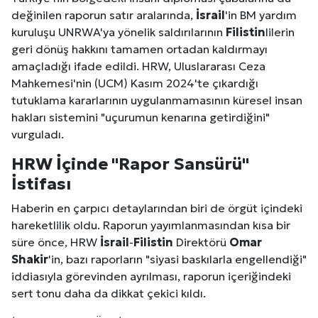
değinilen raporun satır aralarında,
İsrail
'in BM yardım
kuruluşu UNRWA'ya yönelik saldırılarının
Filistin
lilerin
geri dönüş hakkını tamamen ortadan kaldırmayı
amaçladığı ifade edildi. HRW, Uluslararası Ceza
Mahkemesi'nin (UCM) Kasım 2024'te çıkardığı
tutuklama kararlarının uygulanmamasının küresel insan
hakları sistemini "uçurumun kenarına getirdiğini"
vurguladı.
HRW İçinde "Rapor Sansürü"
İstifası
Haberin en çarpıcı detaylarından biri de örgüt içindeki
hareketlilik oldu. Raporun yayımlanmasından kısa bir
süre önce, HRW
İsrail
-
Filistin
Direktörü
Omar
Shakir
'in, bazı raporların "siyasi baskılarla engellendiği"
iddiasıyla görevinden ayrılması, raporun içeriğindeki
sert tonu daha da dikkat çekici kıldı.