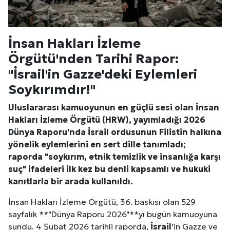
Kuzu Fileto Seçimi ve Pişirme Önerileri: Yumuşak D
İnsan Hakları İzleme
Dar Tavanlı Alanlar İçin Oval Hava Kanalı Avantajları
Örgütü'nden Tarihi Rapor:
"
İsrail
'in Gazze'deki Eylemleri
Soykırımdır!"
Uluslararası kamuoyunun en güçlü sesi olan İnsan
Hakları İzleme Örgütü (HRW), yayımladığı 2026
Dünya Raporu'nda
İsrail
ordusunun
Filistin
halkına
yönelik eylemlerini en sert dille tanımladı;
raporda "soykırım, etnik temizlik ve insanlığa karşı
suç" ifadeleri ilk kez bu denli kapsamlı ve hukuki
kanıtlarla bir arada kullanıldı.
İnsan Hakları İzleme Örgütü, 36. baskısı olan 529
sayfalık **"Dünya Raporu 2026"**yı bugün kamuoyuna
sundu. 4 Şubat 2026 tarihli raporda,
İsrail
'in Gazze ve