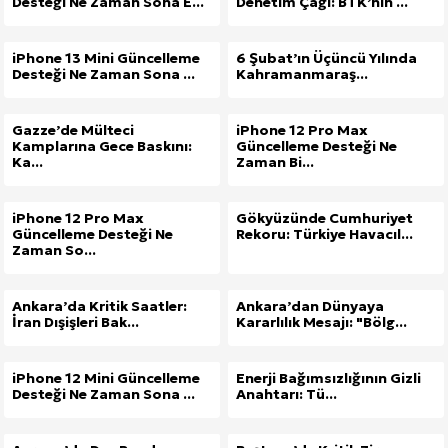
Desteği Ne Zaman Sona E...
Denetim Çağı: BTK’nın ...
iPhone 13 Mini Güncelleme
6 Şubat’ın Üçüncü Yılında
Desteği Ne Zaman Sona ...
Kahramanmaraş...
Gazze’de Mülteci
iPhone 12 Pro Max
Kamplarına Gece Baskını:
Güncelleme Desteği Ne
Ka...
Zaman Bi...
iPhone 12 Pro Max
Gökyüzünde Cumhuriyet
Güncelleme Desteği Ne
Rekoru: Türkiye Havacıl...
Zaman So...
Ankara’da Kritik Saatler:
Ankara’dan Dünyaya
İran Dışişleri Bak...
Kararlılık Mesajı: "Bölg...
iPhone 12 Mini Güncelleme
Enerji Bağımsızlığının Gizli
Desteği Ne Zaman Sona ...
Anahtarı: Tü...