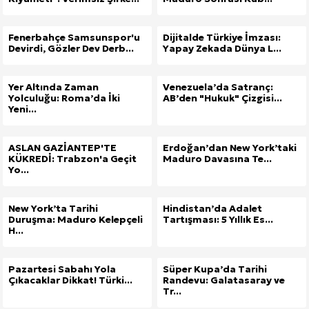
Fenerbahçe Samsunspor'u
Dijitalde Türkiye İmzası:
Devirdi, Gözler Dev Derb...
Yapay Zekada Dünya L...
Yer Altında Zaman
Venezuela’da Satranç:
Yolculuğu: Roma’da İki
AB’den "Hukuk" Çizgisi...
Yeni...
ASLAN GAZİANTEP'TE
Erdoğan’dan New York’taki
KÜKREDİ: Trabzon'a Geçit
Maduro Davasına Te...
Yo...
New York’ta Tarihi
Hindistan’da Adalet
Duruşma: Maduro Kelepçeli
Tartışması: 5 Yıllık Es...
H...
Pazartesi Sabahı Yola
Süper Kupa’da Tarihi
Çıkacaklar Dikkat! Türki...
Randevu: Galatasaray ve
Tr...