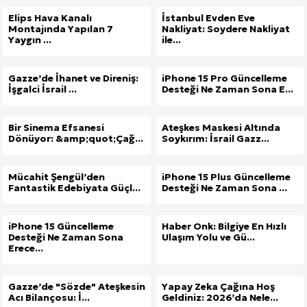
Elips Hava Kanalı
İstanbul Evden Eve
Montajında Yapılan 7
Nakliyat: Soydere Nakliyat
Yaygın ...
ile...
Gazze’de İhanet ve Direniş:
iPhone 15 Pro Güncelleme
İşgalci İsrail ...
Desteği Ne Zaman Sona E...
Bir Sinema Efsanesi
Ateşkes Maskesi Altında
Dönüyor: &amp;quot;Çağ...
Soykırım: İsrail Gazz...
Mücahit Şengül’den
iPhone 15 Plus Güncelleme
Fantastik Edebiyata Güçl...
Desteği Ne Zaman Sona ...
iPhone 15 Güncelleme
Haber Onk: Bilgiye En Hızlı
Desteği Ne Zaman Sona
Ulaşım Yolu ve Gü...
Erece...
Gazze’de "Sözde" Ateşkesin
Yapay Zeka Çağına Hoş
Acı Bilançosu: İ...
Geldiniz: 2026’da Nele...