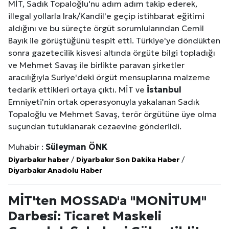
MİT, Sadık Topaloğlu'nu adım adım takip ederek,
illegal yollarla Irak/Kandil'e geçip istihbarat eğitimi
aldığını ve bu süreçte örgüt sorumlularından Cemil
Bayık ile görüştüğünü tespit etti. Türkiye'ye döndükten
sonra gazetecilik kisvesi altında örgüte bilgi topladığı
ve Mehmet Savaş ile birlikte paravan şirketler
aracılığıyla Suriye'deki örgüt mensuplarına malzeme
tedarik ettikleri ortaya çıktı. MİT ve
İstanbul
Emniyeti'nin ortak operasyonuyla yakalanan Sadık
Topaloğlu ve Mehmet Savaş, terör örgütüne üye olma
suçundan tutuklanarak cezaevine gönderildi.
Muhabir :
Süleyman ÖNK
Diyarbakır haber
/
Diyarbakır Son Dakika Haber
/
Diyarbakır Anadolu Haber
MİT'ten MOSSAD'a "MONİTUM"
Darbesi: Ticaret Maskeli