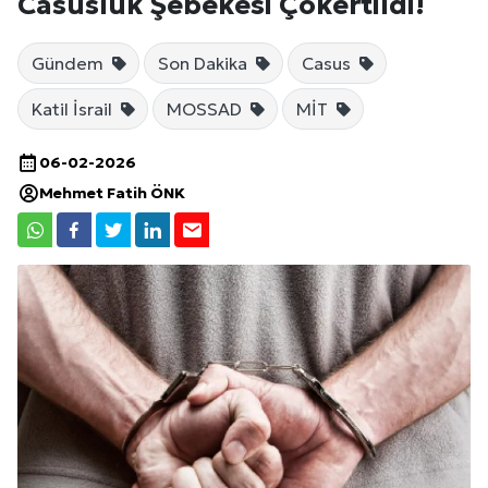
Casusluk Şebekesi Çökertildi!
Gündem
Son Dakika
Casus
Katil İsrail
MOSSAD
MİT
06-02-2026
Mehmet Fatih ÖNK