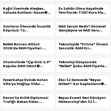
Kağıt Üzerinde Ateşkes,
Ev Sahibi Olma Hayalinde
Sahada Katliam: Gazze�...
Yeni Durak: TOKİ Kura Ma...
Sınırların Ötesinde İnsanlık
NAD Serum Nedir? Hücresel
Köprüsü: Tü...
Gençleşme ve NAD Seru...
Bellek Borsası Altüst:
Teknolojide "Fırtına" Öncesi
2026’da RAM Fiyatları ...
Sessizlik: RAM Kri...
Otomotivde "Çip Krizi 2.0"
Teknoloji Dünyasında
Kapıda: RAM Sıkınt�...
"Bellek" Şoku: RAM Fiyatla...
Fenerbahçe Evinde Aston
Eksi 32 Derecede "Beyaz
Villa’ya Mağlup Oldu: ...
Nöbet": Kar Kaplanların�...
Davos’ta Kritik Diplomasi
Beyaz Esaret Geri Dönüyor:
Trafiği: Bakan Fidan ...
Meteoroloji'den 32 İ...