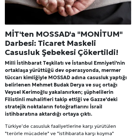
MİT'ten MOSSAD'a "MONİTUM"
Darbesi: Ticaret Maskeli
Casusluk Şebekesi Çökertildi!
Milli İstihbarat Teşkilatı ve
İstanbul
Emniyeti'nin
ortaklaşa yürüttüğü dev operasyonda, mermer
tüccarı kimliğiyle MOSSAD adına casusluk yaptığı
belirlenen Mehmet Budak Derya ve suç ortağı
Veysel Kerimoğlu yakalanırken; şüphelilerin
Filistin
li muhalifleri takip ettiği ve Gazze'deki
stratejik noktaların fotoğraflarını
İsrail
istihbaratına aktardığı ortaya çıktı.
Türkiye’de casusluk faaliyetlerine karşı yürütülen
"terörle mücadele" ve "istihbarata karşı koyma"