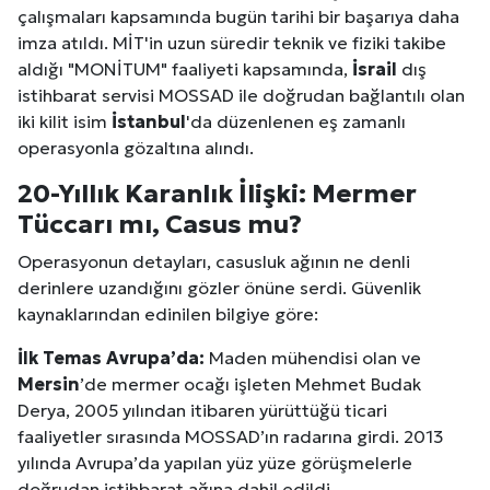
çalışmaları kapsamında bugün tarihi bir başarıya daha
imza atıldı. MİT'in uzun süredir teknik ve fiziki takibe
aldığı "MONİTUM" faaliyeti kapsamında,
İsrail
dış
istihbarat servisi MOSSAD ile doğrudan bağlantılı olan
iki kilit isim
İstanbul
'da düzenlenen eş zamanlı
operasyonla gözaltına alındı.
20-Yıllık Karanlık İlişki: Mermer
Tüccarı mı, Casus mu?
Operasyonun detayları, casusluk ağının ne denli
derinlere uzandığını gözler önüne serdi. Güvenlik
kaynaklarından edinilen bilgiye göre:
İlk Temas Avrupa’da:
Maden mühendisi olan ve
Mersin
’de mermer ocağı işleten Mehmet Budak
Derya, 2005 yılından itibaren yürüttüğü ticari
faaliyetler sırasında MOSSAD’ın radarına girdi. 2013
yılında Avrupa’da yapılan yüz yüze görüşmelerle
doğrudan istihbarat ağına dahil edildi.