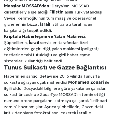
Maaşlar MOSSAD’dan:
Derya’nın, MOSSAD
direktifleriyle işe aldığı
Filistin
asıllı Türk vatandaşı
Veysel Kerimoğlu’nun tüm maaş ve operasyonel
giderlerinin bizzat
İsrail
istihbaratı tarafından
karşılandığı tespit edildi.
Kriptolu Haberleşme ve Yalan Makinesi:
Şüphelilerin,
İsrail
servisleri tarafından özel
eğitimlerden geçirildiği, yalan makinesi (poligraf)
testlerine tabi tutulduğu ve gizli haberleşme
sistemleri kullandığı belirlendi.
Tunus Suikastı ve Gazze Bağlantısı
Haberin en sarsıcı detayı ise 2016 yılında Tunus’ta
suikasta uğrayan uçak mühendisi
Mohamed Zouari
ile
ilgili oldu. Dosyadaki bilgilere göre yakalanan şahıslar,
suikast öncesinde Zouari’ye MOSSAD’ın temin ettiği
numune drone parçalarını satmaya çalışarak "istihbari
zemin" hazırlamışlar. Ayrıca şüphelilerin, Gazze'deki
kritik depoların fotoğraflarını çekerek
İsrail
'e