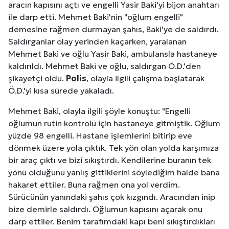
aracın kapısını açtı ve engelli Yasir Baki'yi bijon anahtarı
ile darp etti. Mehmet Baki'nin "oğlum engelli"
demesine rağmen durmayan şahıs, Baki'ye de saldırdı.
Saldırganlar olay yerinden kaçarken, yaralanan
Mehmet Baki ve oğlu Yasir Baki, ambulansla hastaneye
kaldırıldı. Mehmet Baki ve oğlu, saldırgan Ö.D.'den
şikayetçi oldu.
Polis
, olayla ilgili çalışma başlatarak
Ö.D.'yi kısa sürede yakaladı.
Mehmet Baki, olayla ilgili şöyle konuştu: "Engelli
oğlumun rutin kontrolü için hastaneye gitmiştik. Oğlum
yüzde 98 engelli. Hastane işlemlerini bitirip eve
dönmek üzere yola çıktık. Tek yön olan yolda karşımıza
bir araç çıktı ve bizi sıkıştırdı. Kendilerine buranın tek
yönü olduğunu yanlış gittiklerini söylediğim halde bana
hakaret ettiler. Buna rağmen ona yol verdim.
Sürücünün yanındaki şahıs çok kızgındı. Aracından inip
bize demirle saldırdı. Oğlumun kapısını açarak onu
darp ettiler. Benim tarafımdaki kapı beni sıkıştırdıkları