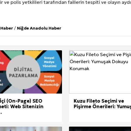
 polis yetkilileri tarafından faillerin tespiti ve olayın ayd
 Haber
/
Niğde Anadolu Haber
 İçi (On-Page) SEO
Kuzu Fileto Seçimi ve
eti: Web Sitenizin
Pişirme Önerileri: Yumuş
.