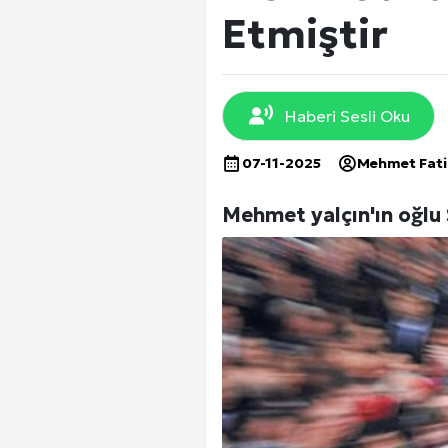
EKONOMİ
Etmiştir
DÜNYA
Haberi Sesli Oku
SPOR
07-11-2025
Mehmet Fat
Mehmet yalçın'ın oğlu
Yerel Haberler