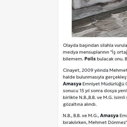
Kuzu Fileto Seçimi ve Pişirme Ön
Dar Tavanlı Alanlar İçin Oval Hava K
Telefonlar Tarih Mi Oluyor: Ekran
Olayda başından silahla vurula
Diyarbakır Haber ve Son Dakika Gel
medya mensuplarının "İş orta
bilemem.
Polis
bulacak onu. B
Cinayet, 2009 yılında Mehmet 
halde bulunmasıyla gerçekleşti
Amasya
Emniyet Müdürlüğü Cin
sonucu 15 yıl sonra dosya yen
birlikte N.B.,B.B. ve M.G. isimli
gözaltına alındı.
N.B., B.B. ve M.G.,
Amasya
Emn
bırakılırken, Mehmet Dönmez'in