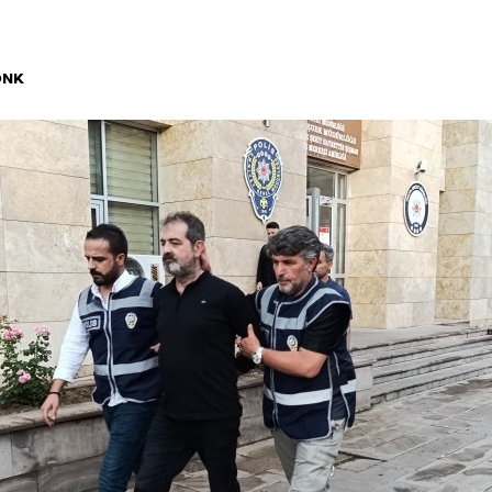
ÖNK
 Seçimi, Fiyatları ve İdeal Erkek Yurdu İmkânları
Web Sitenizin Görünmeyen Gücü