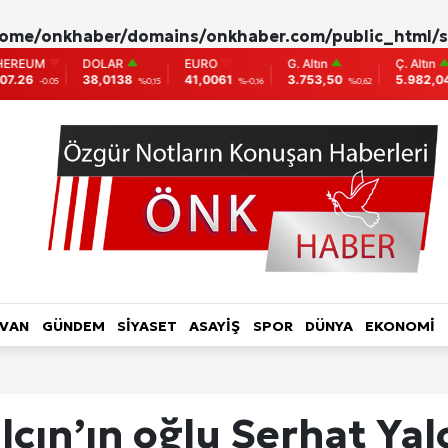
ome/onkhaber/domains/onkhaber.com/public_html/s
AR
EURO
G. Altın
Ç. Altın
BIST
138
41,0061
3.753,50
5.982,04
9.775
%0,15
%-0,16
%0,62
%0,00
0
L HABER-RÖPORTAJ
TOPLUM-YAŞAM
KADIN
LVAN
GÜNDEM
SİYASET
ASAYİŞ
SPOR
DÜNYA
EKONOMİ
ri
ın’ın oğlu Serhat Yal