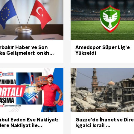
rbakır Haber ve Son
Amedspor Süper Lig’e
ka Gelişmeleri: onkh...
Yükseldi
nbul Evden Eve Nakliyat:
Gazze’de İhanet ve Dire
ere Nakliyat ile...
İşgalci İsrail ...