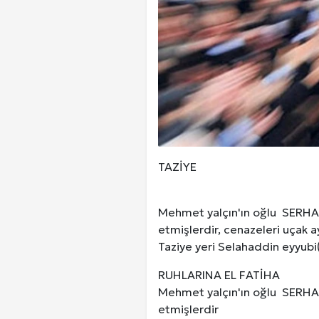
TAZİYE
Mehmet yalçın'ın oğlu SER
etmişlerdir, cenazeleri uçak ay
Taziye yeri Selahaddin eyyubi(
RUHLARINA EL FATİHA
Mehmet yalçın'ın oğlu SER
etmişlerdir