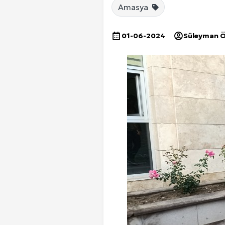
Amasya
01-06-2024
Süleyman 
Ankara Yurtlar Rehberi: Ankara Yurt
Site İçi (On-Page) SEO Hizmeti: 