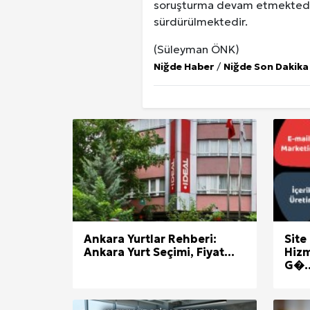
soruşturma devam etmektedir ve
sürdürülmektedir.
(Süleyman ÖNK)
Niğde Haber
/
Niğde Son Dakika
Ankara Yurtlar Rehberi:
Site
Ankara Yurt Seçimi, Fiyat...
Hizm
G�..