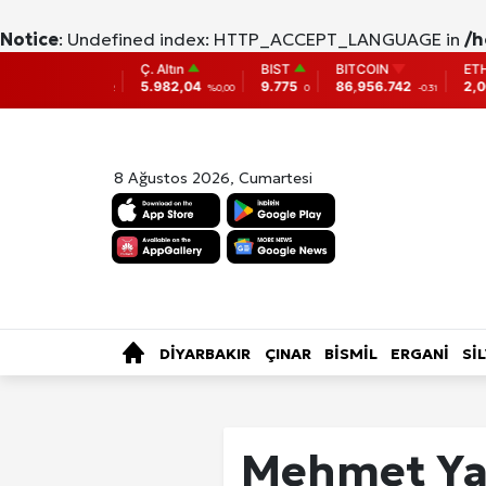
Notice
: Undefined index: HTTP_ACCEPT_LANGUAGE in
/h
Ç. Altın
BIST
BITCOIN
ETHEREUM
DOL
5.982,04
9.775
86,956.742
2,007.26
38,0
%0,00
0
-0.31
-0.05
8 Ağustos 2026, Cumartesi
SAĞLIK
KÜLTÜR-SANAT
ÖZE
TÜRKİYE
DİYARBAKIR
ÇINAR
BİSMİL
ERGANİ
Sİ
Fotoğraf Gale
Mehmet Yalç