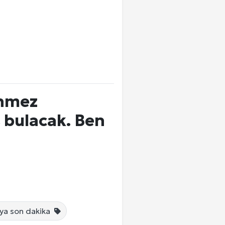
önmez
s bulacak. Ben
a son dakika