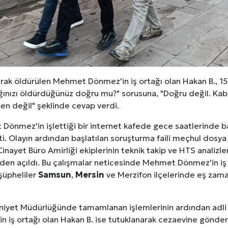
erileri: Yumuşak Dokuyu Korumak
analı Avantajları
lara Veda Etmeye Gerçekten Hazır Mıyız?
rak öldürülen Mehmet Dönmez'in iş ortağı olan Hakan B., 15 y
işmeleri: onkhaber.com ile Yerel Haberciliğin Gücü
ğınızı öldürdüğünüz doğru mu?" sorusuna, "Doğru değil. Ka
en değil" şeklinde cevap verdi.
Dönmez'in işlettiği bir internet kafede gece saatlerinde b
. Olayın ardından başlatılan soruşturma faili meçhul dosya 
ayet Büro Amirliği ekiplerinin teknik takip ve HTS analizler
iden açıldı. Bu çalışmalar neticesinde Mehmet Dönmez'in iş o
 şüpheliler
Samsun
,
Mersin
ve Merzifon ilçelerinde eş zama
iyet Müdürlüğünde tamamlanan işlemlerinin ardından adli k
 iş ortağı olan Hakan B. ise tutuklanarak cezaevine gönderild