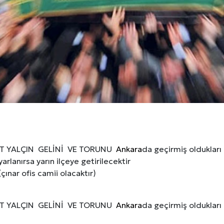
HAT YALÇIN GELİNİ VE TORUNU
Ankara
da geçirmiş oldukları
arlanırsa yarın ilçeye getirilecektir
çınar ofis camii olacaktır)
HAT YALÇIN GELİNİ VE TORUNU
Ankara
da geçirmiş oldukları