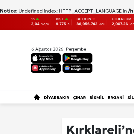
Notice
: Undefined index: HTTP_ACCEPT_LANGUAGE in
/h
BIST
BITCOIN
ETHEREUM
DOLAR
4
9.775
86,956.742
2,007.26
38,0138
%0,00
0
-0.31
-0.05
%0,15
6 Ağustos 2026, Perşembe
SAĞLIK
KÜLTÜR-SANAT
ÖZE
TÜRKİYE
DİYARBAKIR
ÇINAR
BİSMİL
ERGANİ
Sİ
Fotoğraf Gale
Kırklareli