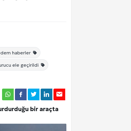
Tümü
Tümü
Tümü
ündem haberler
urucu ele geçirildi
Giriş Yap
durdurduğu bir araçta