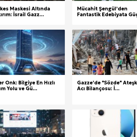
kes Maskesi Altında
Mücahit Şengül’den
ırım: İsrail Gazz...
Fantastik Edebiyata Güçl
r Onk: Bilgiye En Hızlı
Gazze’de "Sözde" Ateşk
ım Yolu ve Gü...
Acı Bilançosu: İ...