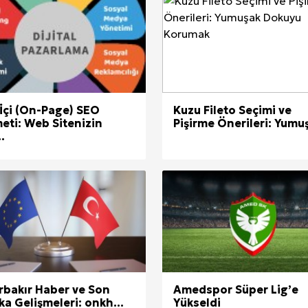
erileri: Yumuşak Dokuyu Korumak
analı Avantajları
lara Veda Etmeye Gerçekten Hazır Mıyız?
 İçi (On-Page) SEO
Kuzu Fileto Seçimi ve
işmeleri: onkhaber.com ile Yerel Haberciliğin Gücü
eti: Web Sitenizin
Pişirme Önerileri: Yumuş
.
rbakır Haber ve Son
Amedspor Süper Lig’e
ka Gelişmeleri: onkh...
Yükseldi