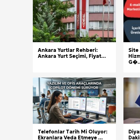
Kuzu Fileto Seçimi ve Pişirme Ön
Dar Tavanlı Alanlar İçin Oval Hava K
Telefonlar Tarih Mi Oluyor: Ekran
Ankara Yurtlar Rehberi:
Site
Diyarbakır Haber ve Son Dakika Gel
Ankara Yurt Seçimi, Fiyat...
Hizm
G�..
Telefonlar Tarih Mi Oluyor:
Diya
Ekranlara Veda Etmeye ...
Daki