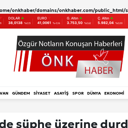
ome/onkhaber/domains/onkhaber.com/public_html/s
EURO
G. Altın
Ç. Altın
BIST
BITCOIN
41,0061
3.753,50
5.982,04
9.775
86,956.
%-0,16
%0,62
%0,00
0
L HABER-RÖPORTAJ
TOPLUM-YAŞAM
KADIN
LVAN
GÜNDEM
SİYASET
ASAYİŞ
SPOR
DÜNYA
EKONOMİ
ri
’nde şüphe üzerine dur