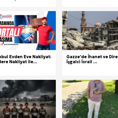
nbul Evden Eve Nakliyat:
Gazze’de İhanet ve Dire
ere Nakliyat ile...
İşgalci İsrail ...