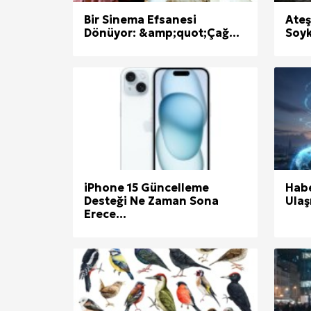
Bir Sinema Efsanesi
Ateş
Dönüyor: &amp;quot;Çağ...
Soyk
iPhone 15 Güncelleme
Habe
Desteği Ne Zaman Sona
Ulaş
Erece...