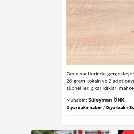
Gece saatlerinde gerçekleşen
26 gram kokain ve 2 adet payp
şüpheliler, çıkarıldıkları mah
Muhabir :
Süleyman ÖNK
Diyarbakır haber
/
Diyarbakır S
Ankara Yurtlar Rehberi: Ankara Yurt
Site İçi (On-Page) SEO Hizmeti: 