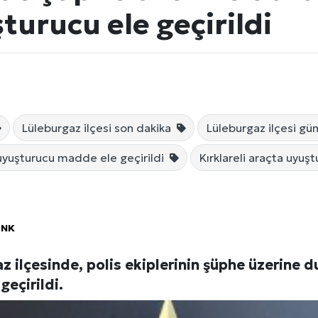
turucu ele geçirildi
Lüleburgaz ilçesi son dakika
Lüleburgaz ilçesi g
 uyuşturucu madde ele geçirildi
Kırklareli araçta uyuşt
Künye
ÖNK
az ilçesinde, polis ekiplerinin şüphe üzerine 
eçirildi.