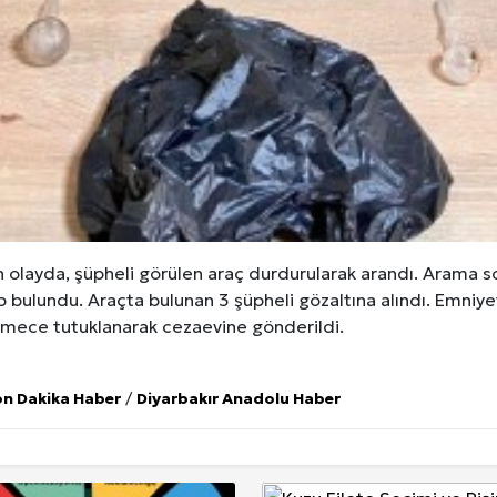
 olayda, şüpheli görülen araç durdurularak arandı. Arama 
 bulundu. Araçta bulunan 3 şüpheli gözaltına alındı. Emniye
kemece tutuklanarak cezaevine gönderildi.
on Dakika Haber
/
Diyarbakır Anadolu Haber
 Seçimi, Fiyatları ve İdeal Erkek Yurdu İmkânları
Web Sitenizin Görünmeyen Gücü