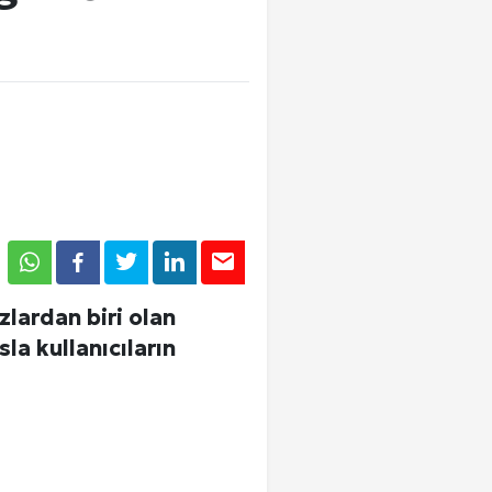
Tümü
Tümü
Tümü
Giriş Yap
lardan biri olan
a kullanıcıların