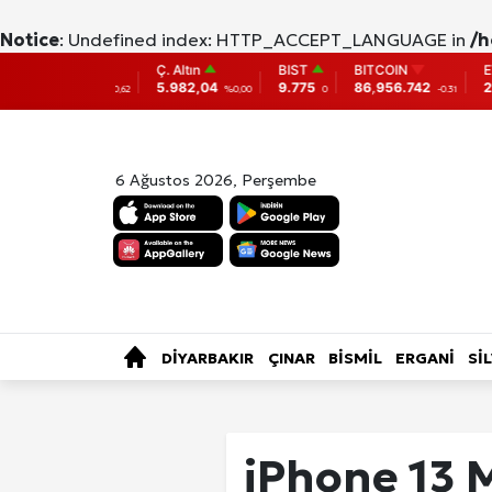
Notice
: Undefined index: HTTP_ACCEPT_LANGUAGE in
/h
n
Ç. Altın
BIST
BITCOIN
ETHEREUM
,50
5.982,04
9.775
86,956.742
2,007.26
%0,62
%0,00
0
-0.31
-0.05
6 Ağustos 2026, Perşembe
SAĞLIK
KÜLTÜR-SANAT
ÖZE
TÜRKİYE
DİYARBAKIR
ÇINAR
BİSMİL
ERGANİ
Sİ
Fotoğraf Gale
iPhone 13 