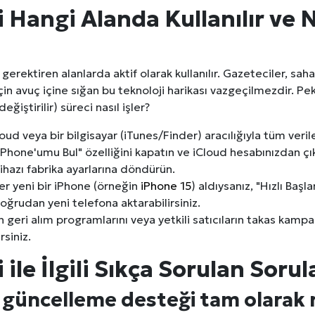
 Hangi Alanda Kullanılır ve N
ik gerektiren alanlarda aktif olarak kullanılır. Gazeteciler, saha
için avuç içine sığan bu teknoloji harikası vazgeçilmezdir. Pe
ğiştirilir) süreci nasıl işler?
oud veya bir bilgisayar (iTunes/Finder) aracılığıyla tüm verile
iPhone'umu Bul" özelliğini kapatın ve iCloud hesabınızdan çık
cihazı fabrika ayarlarına döndürün.
r yeni bir iPhone (örneğin
iPhone 15
) aldıysanız, "Hızlı Başl
oğrudan yeni telefona aktarabilirsiniz.
 geri alım programlarını veya yetkili satıcıların takas kampan
rsiniz.
ile İlgili Sıkça Sorulan Sorul
ni güncelleme desteği tam olarak