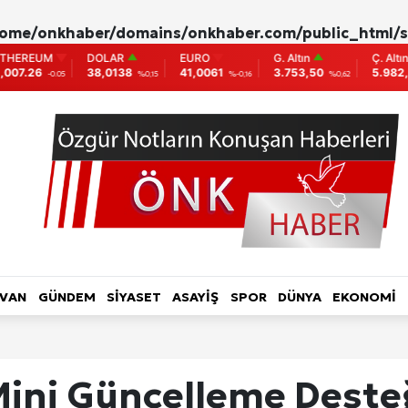
ome/onkhaber/domains/onkhaber.com/public_html/s
DOLAR
EURO
G. Altın
Ç. Altın
38,0138
41,0061
3.753,50
5.982,04
%0,15
%-0,16
%0,62
%0,00
L HABER-RÖPORTAJ
TOPLUM-YAŞAM
KADIN
LVAN
GÜNDEM
SİYASET
ASAYİŞ
SPOR
DÜNYA
EKONOMİ
ri
Mini Güncelleme Deste