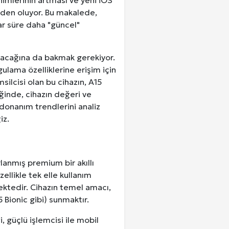
nimlerinin artması ve yeni iOS
eden oluyor. Bu makalede,
ar süre daha "güncel"
lacağına da bakmak gerekiyor.
gulama özelliklerine erişim için
silcisi olan bu cihazın, A15
iğinde, cihazın değeri ve
 donanım trendlerini analiz
iz.
arlanmış premium bir akıllı
ellikle tek elle kullanım
mektedir. Cihazın temel amacı,
 Bionic gibi) sunmaktır.
, güçlü işlemcisi ile mobil