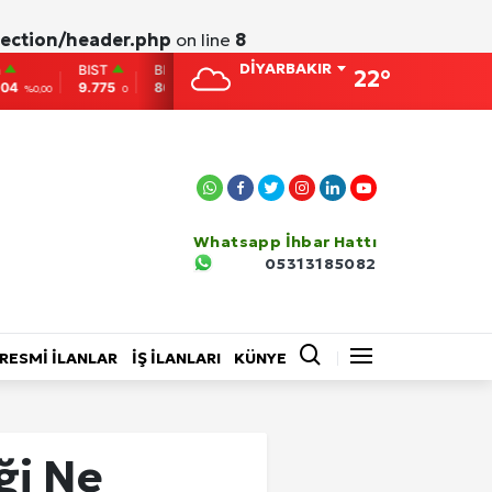
ection/header.php
on line
8
DİYARBAKIR
BIST
BITCOIN
ETHEREUM
DOLAR
EURO
22°
9.775
86,956.742
2,007.26
38,0138
41,0061
0
-0.31
-0.05
%0,15
Whatsapp İhbar Hattı
05313185082
EĞİTİM
BİLİM VE TEKNOLOJİ
RESMİ İLANLAR
İŞ İLANLARI
KÜNYE
Video Galeri
ği Ne