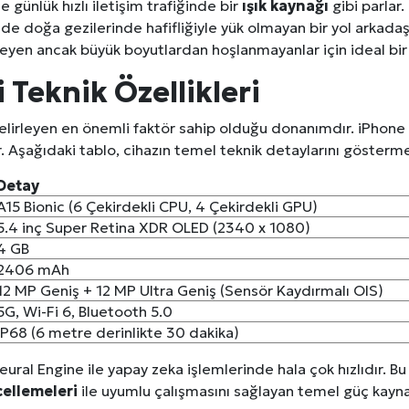
 günlük hızlı iletişim trafiğinde bir
ışık kaynağı
gibi parlar
e doğa gezilerinde hafifliğiyle yük olmayan bir yol arkadaşı 
erileri: Yumuşak Dokuyu Korumak
eyen ancak büyük boyutlardan hoşlanmayanlar için ideal bir 
analı Avantajları
 Teknik Özellikleri
lara Veda Etmeye Gerçekten Hazır Mıyız?
lirleyen en önemli faktör sahip olduğu donanımdır. iPhone 
r. Aşağıdaki tablo, cihazın temel teknik detaylarını gösterm
işmeleri: onkhaber.com ile Yerel Haberciliğin Gücü
Detay
A15 Bionic (6 Çekirdekli CPU, 4 Çekirdekli GPU)
5.4 inç Super Retina XDR OLED (2340 x 1080)
4 GB
2406 mAh
12 MP Geniş + 12 MP Ultra Geniş (Sensör Kaydırmalı OIS)
5G, Wi-Fi 6, Bluetooth 5.0
IP68 (6 metre derinlikte 30 dakika)
Neural Engine ile yapay zeka işlemlerinde hala çok hızlıdır. Bu
cellemeleri
ile uyumlu çalışmasını sağlayan temel güç kayna