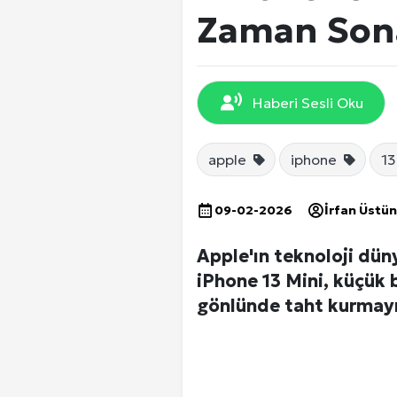
EKONOMİ
Zaman Son
DÜNYA
Haberi Sesli Oku
SPOR
apple
iphone
13
09-02-2026
İrfan Üstün
Yerel Haberler
Apple'ın teknoloji dün
iPhone 13 Mini, küçük
gönlünde taht kurmayı