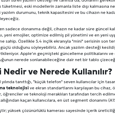
 uzun süreli yazılım desteği ile tanınsa da, donanım gereksi
k tüketmesi, eski modellerin zamanla liste dışı kalmasına n
 yazılım durumunu, teknik kapasitesini ve bu cihazın ne kad
leyeceğiz.
ken sadece donanıma değil, cihazın ne kadar süre güncel ka
ı, yeni emojiler, optimize edilmiş pil yönetimi ve en yeni uy
 sahip. Özellikle 5.4 inçlik ekranıyla "mini" serisinin son tem
 güçlü olduğunu söyleyebiliriz. Ancak yazılım desteği kesild
 etkileniyor. Apple'ın geçmişteki güncelleme politikalarını ve
uğunun nerede sonlanabileceğine dair net bir tablo çizeceğ
 Nedir ve Nerede Kullanılır?
 yılında tanıttığı, "küçük telefon" seven kullanıcılar için tas
ma teknolojisi
ve ekran standartlarını karşılayan bu cihaz, öz
r, öğrenciler ve teknoloji meraklıları tarafından tercih edil
 Seçimi, Fiyatları ve İdeal Erkek Yurdu İmkânları
tallığından kaçan kullanıcılara, en üst segment donanımı (A15
tir; yüksek çözünürlüklü kamerası sayesinde içerik üreticiliği
Web Sitenizin Görünmeyen Gücü