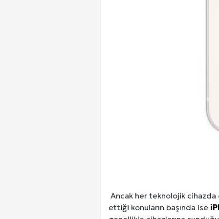
Ancak her teknolojik cihazda o
ettiği konuların başında ise
iP