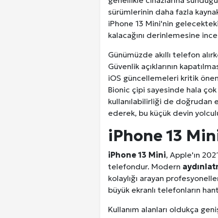
genellikle cihazlarına sunduğu
sürümlerinin daha fazla kayna
iPhone 13 Mini'nin gelecekteki
kalacağını derinlemesine ince
Günümüzde akıllı telefon alır
Güvenlik açıklarının kapatılmas
iOS güncellemeleri kritik öneme
Bionic çipi sayesinde hala çok
kullanılabilirliği de doğrudan
ederek, bu küçük devin yolcul
iPhone 13 Mini
iPhone 13 Mini
, Apple'ın 2021
telefondur. Modern
aydınlat
kolaylığı arayan profesyonelle
Ankara Yurtlar Rehberi: Ankara Yurt
büyük ekranlı telefonların han
Kullanım alanları oldukça geniş
Site İçi (On-Page) SEO Hizmeti: 