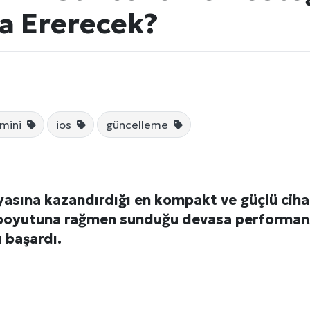
a Ererecek?
mini
ios
güncelleme
Künye
yasına kazandırdığı en kompakt ve güçlü cihaz
 boyutuna rağmen sunduğu devasa performansl
 başardı.