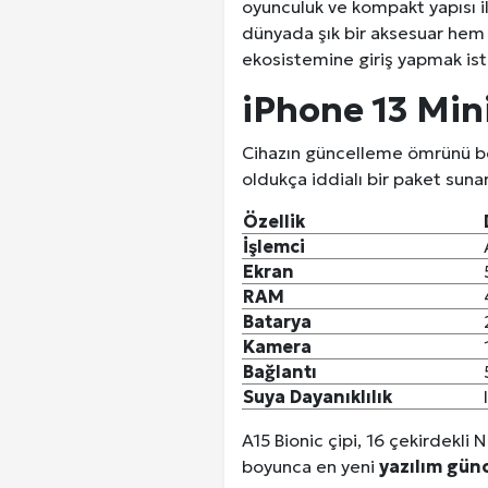
oyunculuk ve kompakt yapısı ile
dünyada şık bir aksesuar hem d
Kuzu Fileto Seçimi ve Pişirme Ön
ekosistemine giriş yapmak ist
Dar Tavanlı Alanlar İçin Oval Hava K
iPhone 13 Mini
Telefonlar Tarih Mi Oluyor: Ekran
Cihazın güncelleme ömrünü be
oldukça iddialı bir paket suna
Diyarbakır Haber ve Son Dakika Gel
Özellik
İşlemci
Ekran
RAM
Batarya
Kamera
Bağlantı
Suya Dayanıklılık
A15 Bionic çipi, 16 çekirdekli 
boyunca en yeni
yazılım gün