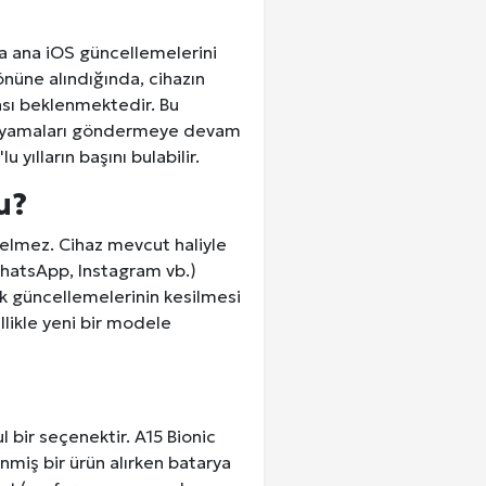
nca ana iOS güncellemelerini
önüne alındığında, cihazın
ası beklenmektedir. Bu
nlik yamaları göndermeye devam
yılların başını bulabilir.
u?
elmez. Cihaz mevcut haliyle
WhatsApp, Instagram vb.)
ik güncellemelerinin kesilmesi
llikle yeni bir modele
l bir seçenektir. A15 Bionic
nmiş bir ürün alırken batarya