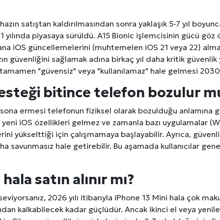
cihazın satıştan kaldırılmasından sonra yaklaşık 5-7 yıl boyu
1 yılında piyasaya sürüldü. A15 Bionic işlemcisinin gücü göz 
 ana iOS güncellemelerini (muhtemelen iOS 21 veya 22) alm
azın güvenliğini sağlamak adına birkaç yıl daha kritik güve
 tamamen "güvensiz" veya "kullanılamaz" hale gelmesi 2030'lu 
esteği bitince telefon bozulur m
sona ermesi telefonun fiziksel olarak bozulduğu anlamına g
yeni iOS özellikleri gelmez ve zamanla bazı uygulamalar (
i yükselttiği için çalışmamaya başlayabilir. Ayrıca, güvenl
daha savunmasız hale getirebilir. Bu aşamada kullanıcılar gene
 hala satın alınır mı?
seviyorsanız, 2026 yılı itibarıyla iPhone 13 Mini hala çok maku
ından kalkabilecek kadar güçlüdür. Ancak ikinci el veya yenile