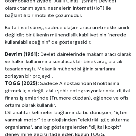
otomobilden ziyade "Akıllı Cihaz" (Smart Device)
olarak tanımlayan, nesnelerin interneti (IoT) ile
bağlantılı bir mobilite çözümüdür.
Bu tarihsel süreç, sadece ulaşım aracı üretmekle sınırlı
değildir; bir ülkenin mühendislik kabiliyetinin "nerede
kullanılabileceğinin" de göstergesidir.
Devrim (1961):
Devlet dairelerinde makam aracı olarak
ve halkın kullanımına sunulacak bir binek araç olarak
tasarlanmıştı. Mekanik mühendisliğinin sınırlarını
zorlayan bir projeydi.
TOGG (2025):
Sadece A noktasından B noktasına
gitmek için değil, akıllı şehir entegrasyonlarında, dijital
finans işlemlerinde (Trumore cüzdan), eğlence ve ofis
ortamı olarak kullanılır.
LSI anahtar kelimeler bağlamında bu dönüşüm; "içten
yanmalı motor" teknolojisinden "elektrikli güç aktarma
organlarına", analog göstergelerden "dijital kokpit"
deneyimine geçişi ifade eder. Bugün TOGG,