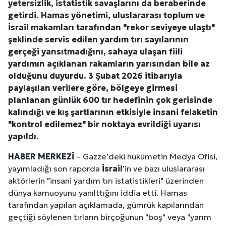
yetersizlik, istatistik savaşlarını da beraberinde
getirdi. Hamas yönetimi, uluslararası toplum ve
İsrail
makamları tarafından "rekor seviyeye ulaştı"
şeklinde servis edilen yardım tırı sayılarının
gerçeği yansıtmadığını, sahaya ulaşan fiili
yardımın açıklanan rakamların yarısından bile az
olduğunu duyurdu. 3 Şubat 2026 itibarıyla
paylaşılan verilere göre, bölgeye girmesi
planlanan günlük 600 tır hedefinin çok gerisinde
kalındığı ve kış şartlarının etkisiyle insani felaketin
"kontrol edilemez" bir noktaya evrildiği uyarısı
yapıldı.
HABER MERKEZİ
– Gazze’deki hükümetin Medya Ofisi,
yayımladığı son raporda
İsrail
’in ve bazı uluslararası
aktörlerin "insani yardım tırı istatistikleri" üzerinden
dünya kamuoyunu yanılttığını iddia etti. Hamas
tarafından yapılan açıklamada, gümrük kapılarından
geçtiği söylenen tırların birçoğunun "boş" veya "yarım