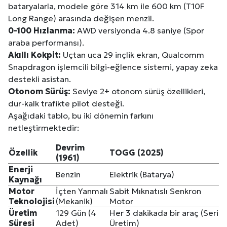
bataryalarla, modele göre 314 km ile 600 km (T10F
Kuzu Fileto Seçimi ve Pişirme Önerileri: Yumuşak D
Long Range) arasında değişen menzil.
0-100 Hızlanma:
AWD versiyonda 4.8 saniye (Spor
Dar Tavanlı Alanlar İçin Oval Hava Kanalı Avantajları
araba performansı).
Akıllı Kokpit:
Uçtan uca 29 inçlik ekran, Qualcomm
Snapdragon işlemcili bilgi-eğlence sistemi, yapay zeka
destekli asistan.
Otonom Sürüş:
Seviye 2+ otonom sürüş özellikleri,
dur-kalk trafikte pilot desteği.
Aşağıdaki tablo, bu iki dönemin farkını
netleştirmektedir:
Devrim
Özellik
TOGG (2025)
(1961)
Enerji
Benzin
Elektrik (Batarya)
Kaynağı
Motor
İçten Yanmalı
Sabit Mıknatıslı Senkron
Teknolojisi
(Mekanik)
Motor
Üretim
129 Gün (4
Her 3 dakikada bir araç (Seri
Süresi
Adet)
Üretim)