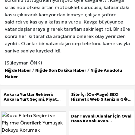
sorumlu tuttuğu kamyon şoförüyle kavga etti. Kavga
sırasında öfkesi artan motosiklet sürücüsü, kafasındaki
kaskı çıkararak kamyondan inmeye çalışan şoföre
saldırdı ve kaskıyla kafasına vurdu. Kavga büyüyünce
vatandaşlar araya girerek tarafları sakinleştirdi. Bir süre
sonra her iki taraf da araçlarına binerek olay yerinden
ayrıldı. O anlar bir vatandaşın cep telefonu kamerasıyla
saniye saniye kaydedildi.
(Süleyman ÖNK)
Niğde Haber
/
Niğde Son Dakika Haber
/
Niğde Anadolu
Haber
Ankara Yurtlar Rehberi:
Site İçi (On-Page) SEO
Ankara Yurt Seçimi, Fiyat...
Hizmeti: Web Sitenizin G�...
Dar Tavanlı Alanlar İçin Oval
Hava Kanalı Avan...