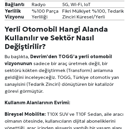
Bağlantı
Radyo
5G, Wi-Fi, IoT
Yerlilik
%100 Parça
Fikri Mülkiyet %100, Tedarik
Vizyonu
Yerliliği
Zinciri Küresel/Yerli
Yerli
Otomobil
Hangi Alanda
Kullanılır ve Sektör Nasıl
Değiştirilir?
Bu başlıkta,
Devrim’den TOGG’a yerli otomobil
vizyonunun
sadece bir araç üretmek değil, bir
sektörü kökten değiştirmek (Transform) anlamına
geldiğini inceleyeceğiz. TOGG, Türkiye otomotiv yan
sanayisini (Tedarik Zinciri) dönüştüren bir katalizör
görevi görmüştür.
Kullanım Alanlarının Evrimi:
Bireysel Mobilite:
T10X SUV ve T10F Sedan, aile aracı
olmanın ötesinde, kullanıcıların dijital aboneliklerini
yönettiği, araç içinden alışveriş yaptığı bir yaşam alanı