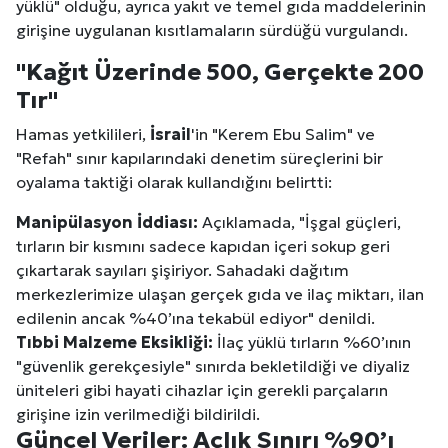
yüklü" olduğu, ayrıca yakıt ve temel gıda maddelerinin
girişine uygulanan kısıtlamaların sürdüğü vurgulandı.
"Kağıt Üzerinde 500, Gerçekte 200
Tır"
Hamas yetkilileri,
İsrail
'in "Kerem Ebu Salim" ve
"Refah" sınır kapılarındaki denetim süreçlerini bir
oyalama taktiği olarak kullandığını belirtti:
Manipülasyon İddiası:
Açıklamada, "İşgal güçleri,
tırların bir kısmını sadece kapıdan içeri sokup geri
çıkartarak sayıları şişiriyor. Sahadaki dağıtım
merkezlerimize ulaşan gerçek gıda ve ilaç miktarı, ilan
edilenin ancak %40’ına tekabül ediyor" denildi.
Tıbbi Malzeme Eksikliği:
İlaç yüklü tırların %60’ının
"güvenlik gerekçesiyle" sınırda bekletildiği ve diyaliz
üniteleri gibi hayati cihazlar için gerekli parçaların
girişine izin verilmediği bildirildi.
Güncel Veriler: Açlık Sınırı %90’ı