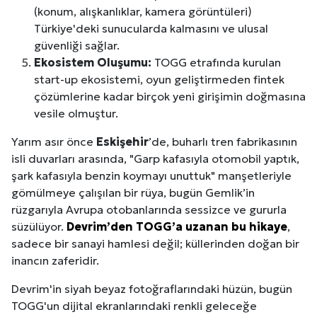
(konum, alışkanlıklar, kamera görüntüleri)
Türkiye'deki sunucularda kalmasını ve ulusal
güvenliği sağlar.
Ekosistem Oluşumu:
TOGG etrafında kurulan
start-up ekosistemi, oyun geliştirmeden fintek
çözümlerine kadar birçok yeni girişimin doğmasına
vesile olmuştur.
Yarım asır önce
Eskişehir
’de, buharlı tren fabrikasının
isli duvarları arasında, "Garp kafasıyla otomobil yaptık,
şark kafasıyla benzin koymayı unuttuk" manşetleriyle
gömülmeye çalışılan bir rüya, bugün Gemlik’in
rüzgarıyla Avrupa otobanlarında sessizce ve gururla
süzülüyor.
Devrim’den TOGG’a uzanan bu hikaye
,
sadece bir sanayi hamlesi değil; küllerinden doğan bir
inancın zaferidir.
Devrim'in siyah beyaz fotoğraflarındaki hüzün, bugün
TOGG'un dijital ekranlarındaki renkli geleceğe