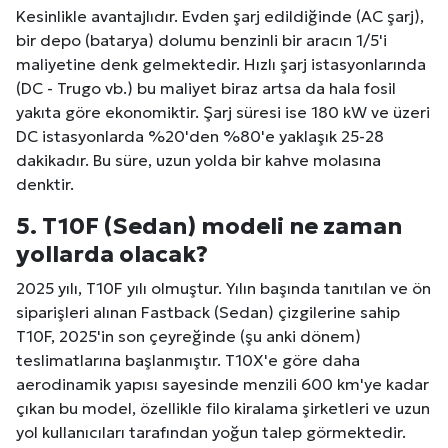
Kesinlikle avantajlıdır. Evden şarj edildiğinde (AC şarj),
bir depo (batarya) dolumu benzinli bir aracın 1/5'i
maliyetine denk gelmektedir. Hızlı şarj istasyonlarında
(DC - Trugo vb.) bu maliyet biraz artsa da hala fosil
yakıta göre ekonomiktir. Şarj süresi ise 180 kW ve üzeri
DC istasyonlarda %20'den %80'e yaklaşık 25-28
dakikadır. Bu süre, uzun yolda bir kahve molasına
denktir.
5. T10F (Sedan) modeli ne zaman
yollarda olacak?
2025 yılı, T10F yılı olmuştur. Yılın başında tanıtılan ve ön
siparişleri alınan Fastback (Sedan) çizgilerine sahip
T10F, 2025'in son çeyreğinde (şu anki dönem)
teslimatlarına başlanmıştır. T10X'e göre daha
aerodinamik yapısı sayesinde menzili 600 km'ye kadar
çıkan bu model, özellikle filo kiralama şirketleri ve uzun
yol kullanıcıları tarafından yoğun talep görmektedir.