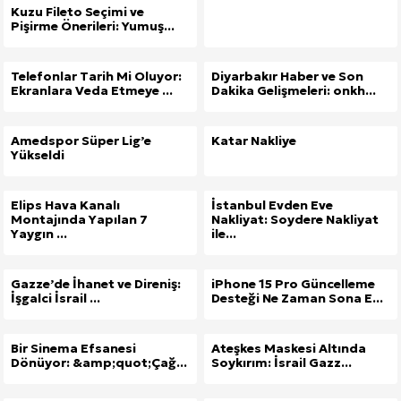
Kuzu Fileto Seçimi ve
Pişirme Önerileri: Yumuş...
Telefonlar Tarih Mi Oluyor:
Diyarbakır Haber ve Son
Ekranlara Veda Etmeye ...
Dakika Gelişmeleri: onkh...
Amedspor Süper Lig’e
Katar Nakliye
Yükseldi
Elips Hava Kanalı
İstanbul Evden Eve
Montajında Yapılan 7
Nakliyat: Soydere Nakliyat
Yaygın ...
ile...
Gazze’de İhanet ve Direniş:
iPhone 15 Pro Güncelleme
İşgalci İsrail ...
Desteği Ne Zaman Sona E...
Bir Sinema Efsanesi
Ateşkes Maskesi Altında
Dönüyor: &amp;quot;Çağ...
Soykırım: İsrail Gazz...