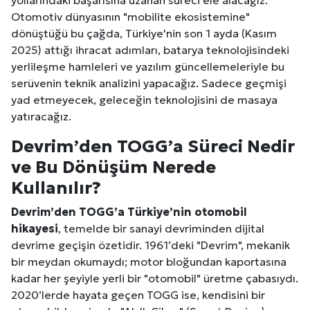
yollarındaki başarısına uzanan süreci ele alacağız.
Otomotiv dünyasının "mobilite ekosistemine"
dönüştüğü bu çağda, Türkiye'nin son 1 ayda (Kasım
2025) attığı ihracat adımları, batarya teknolojisindeki
yerlileşme hamleleri ve yazılım güncellemeleriyle bu
serüvenin teknik analizini yapacağız. Sadece geçmişi
yad etmeyecek, geleceğin teknolojisini de masaya
yatıracağız.
Devrim’den TOGG’a Süreci Nedir
ve Bu Dönüşüm Nerede
Kullanılır?
Devrim’den TOGG’a Türkiye’nin otomobil
hikayesi
, temelde bir sanayi devriminden dijital
devrime geçişin özetidir. 1961’deki "Devrim", mekanik
bir meydan okumaydı; motor bloğundan kaportasına
kadar her şeyiyle yerli bir "otomobil" üretme çabasıydı.
2020’lerde hayata geçen TOGG ise, kendisini bir