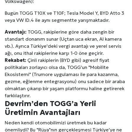
Volkswagen):
Bugün TOGG T10X ve T10F; Tesla Model Y, BYD Atto 3
veya VW ID.4 ile aynı segmentte yarışmaktadır.
Avantajı:
TOGG, rakiplerine göre daha zengin bir
standart donanım sunar (Uçtan uca ekran, AI kamera
vb.). Ayrıca Türkiye'deki vergi avantajı ve yerel servis
ağı, onu ithal rakiplerine karşı 1-0 öne geçirir.
Rekabet:
Çinli rakiplerin (BYD gibi) agresif fiyat
politikaları zorlayıcı olsa da, TOGG'un "Mobilite
Ekosistemi" (Trumore uygulaması ile para kazanma,
gezme, eğlenme entegrasyonu) onu sadece bir araba
olmaktan çıkarıp bir yaşam platformu haline getirerek
farklılaştırır.
Devrim’den TOGG’a Yerli
Üretimin Avantajları
Neden kendi otomobilimizi üretmek bu kadar
önemliydi? Bu "Rüya"nın gerçekleşmesi Türkiye'ye ne