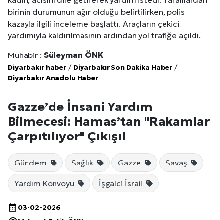
kadın, acısını dile getirerek yardım istedi. Yaralılardan
birinin durumunun ağır olduğu belirtilirken, polis
kazayla ilgili inceleme başlattı. Araçların çekici
yardımıyla kaldırılmasının ardından yol trafiğe açıldı.
Muhabir :
Süleyman ÖNK
Diyarbakır haber
/
Diyarbakır Son Dakika Haber
/
Diyarbakır Anadolu Haber
Gazze’de İnsani Yardım
Bilmecesi: Hamas’tan "Rakamlar
Çarpıtılıyor" Çıkışı!
Gündem
Sağlık
Gazze
Savaş
Yardım Konvoyu
İşgalci İsrail
03-02-2026