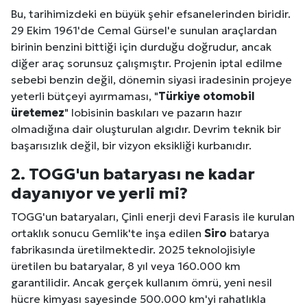
Bu, tarihimizdeki en büyük şehir efsanelerinden biridir.
29 Ekim 1961'de Cemal Gürsel'e sunulan araçlardan
birinin benzini bittiği için durduğu doğrudur, ancak
diğer araç sorunsuz çalışmıştır. Projenin iptal edilme
sebebi benzin değil, dönemin siyasi iradesinin projeye
yeterli bütçeyi ayırmaması, "
Türkiye otomobil
üretemez
" lobisinin baskıları ve pazarın hazır
olmadığına dair oluşturulan algıdır. Devrim teknik bir
başarısızlık değil, bir vizyon eksikliği kurbanıdır.
2. TOGG'un bataryası ne kadar
dayanıyor ve yerli mi?
TOGG'un bataryaları, Çinli enerji devi Farasis ile kurulan
ortaklık sonucu Gemlik'te inşa edilen
Siro
batarya
fabrikasında üretilmektedir. 2025 teknolojisiyle
üretilen bu bataryalar, 8 yıl veya 160.000 km
garantilidir. Ancak gerçek kullanım ömrü, yeni nesil
hücre kimyası sayesinde 500.000 km'yi rahatlıkla