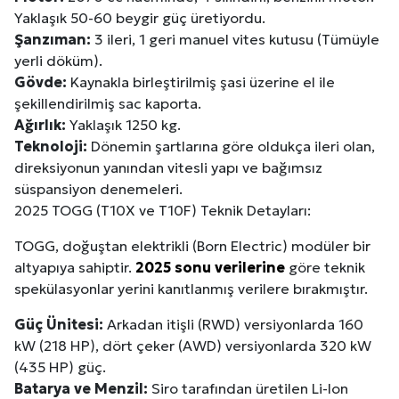
Yaklaşık 50-60 beygir güç üretiyordu.
Şanzıman:
3 ileri, 1 geri manuel vites kutusu (Tümüyle
yerli döküm).
Gövde:
Kaynakla birleştirilmiş şasi üzerine el ile
şekillendirilmiş sac kaporta.
Ağırlık:
Yaklaşık 1250 kg.
Teknoloji:
Dönemin şartlarına göre oldukça ileri olan,
direksiyonun yanından vitesli yapı ve bağımsız
süspansiyon denemeleri.
2025 TOGG (T10X ve T10F) Teknik Detayları:
TOGG, doğuştan elektrikli (Born Electric) modüler bir
altyapıya sahiptir.
2025 sonu verilerine
göre teknik
spekülasyonlar yerini kanıtlanmış verilere bırakmıştır.
Güç Ünitesi:
Arkadan itişli (RWD) versiyonlarda 160
kW (218 HP), dört çeker (AWD) versiyonlarda 320 kW
(435 HP) güç.
Site İçi (On-Page) SEO Hizmeti: Web Sitenizin Gör
Batarya ve Menzil:
Siro tarafından üretilen Li-Ion