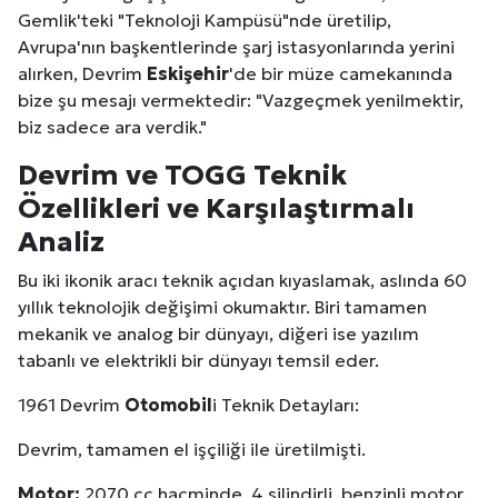
Gemlik'teki "Teknoloji Kampüsü"nde üretilip,
Avrupa'nın başkentlerinde şarj istasyonlarında yerini
alırken, Devrim
Eskişehir
'de bir müze camekanında
bize şu mesajı vermektedir: "Vazgeçmek yenilmektir,
biz sadece ara verdik."
Devrim ve TOGG Teknik
Özellikleri ve Karşılaştırmalı
Analiz
Bu iki ikonik aracı teknik açıdan kıyaslamak, aslında 60
yıllık teknolojik değişimi okumaktır. Biri tamamen
mekanik ve analog bir dünyayı, diğeri ise yazılım
tabanlı ve elektrikli bir dünyayı temsil eder.
1961 Devrim
Otomobil
i Teknik Detayları:
Devrim, tamamen el işçiliği ile üretilmişti.
Motor:
2070 cc hacminde, 4 silindirli, benzinli motor.