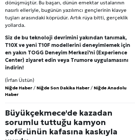
dönüşmüştür. Bu başarı, dünün emektar ustalarının
nasırlı elleriyle, bugünün yazılımcı gençlerinin klavye
tuşları arasındaki köprüdür. Artık rüya bitti, gerçeklik
yollarda.
Siz de bu teknoloji devrimini yakından tanımak,
T10X ve yeni T10F modellerini deneyimlemek için
en yakın TOGG Deneyim Merkezi'ni (Experience
Center) ziyaret edin veya Trumore uygulamasını
indirin!
(İrfan Üstün)
Niğde Haber
/
Niğde Son Dakika Haber
/
Niğde Anadolu
Haber
Büyükçekmece'de kazadan
sorumlu tuttuğu kamyon
şoförünün kafasına kaskıyla