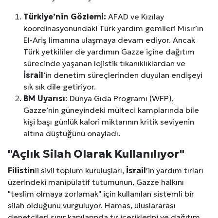
Türkiye’nin Gözlemi:
AFAD ve Kızılay
koordinasyonundaki Türk yardım gemileri Mısır’ın
El-Ariş limanına ulaşmaya devam ediyor. Ancak
Türk yetkililer de yardımın Gazze içine dağıtım
sürecinde yaşanan lojistik tıkanıklıklardan ve
İsrail
’in denetim süreçlerinden duyulan endişeyi
sık sık dile getiriyor.
BM Uyarısı:
Dünya Gıda Programı (WFP),
Gazze’nin güneyindeki mülteci kamplarında bile
kişi başı günlük kalori miktarının kritik seviyenin
altına düştüğünü onayladı.
"Açlık Silah Olarak Kullanılıyor"
Filistin
li sivil toplum kuruluşları,
İsrail
’in yardım tırları
üzerindeki manipülatif tutumunun, Gazze halkını
"teslim olmaya zorlamak" için kullanılan sistemli bir
silah olduğunu vurguluyor. Hamas, uluslararası
denetçileri sınır kapılarında tır içeriklerini ve dağıtım