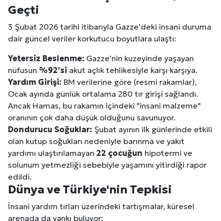
Geçti
3 Şubat 2026 tarihi itibarıyla Gazze’deki insani duruma
dair güncel veriler korkutucu boyutlara ulaştı:
Yetersiz Beslenme:
Gazze’nin kuzeyinde yaşayan
nüfusun
%92’si
akut açlık tehlikesiyle karşı karşıya.
Yardım Girişi:
BM verilerine göre (resmi rakamlar),
Ocak ayında günlük ortalama 280 tır girişi sağlandı.
Ancak Hamas, bu rakamın içindeki "insani malzeme"
oranının çok daha düşük olduğunu savunuyor.
Dondurucu Soğuklar:
Şubat ayının ilk günlerinde etkili
olan kutup soğukları nedeniyle barınma ve yakıt
yardımı ulaştırılamayan
22 çocuğun
hipotermi ve
solunum yetmezliği sebebiyle yaşamını yitirdiği rapor
edildi.
Dünya ve Türkiye'nin Tepkisi
İnsani yardım tırları üzerindeki tartışmalar, küresel
arenada da yankı buluyor: