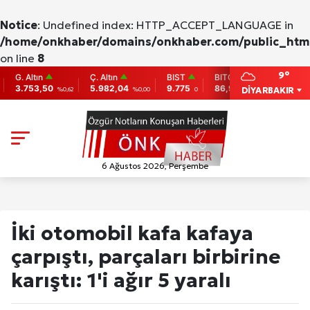
Notice
: Undefined index: HTTP_ACCEPT_LANGUAGE in
/home/onkhaber/domains/onkhaber.com/public_html
on line
8
9°
Altın
Ç. Altın
BIST
BITCOIN
ETHEREU
753,50
5.982,04
9.775
86,956.742
2,007.26
DİYARBAKIR
%0,62
%0,00
0
-0.31
6 Ağustos 2026, Perşembe
İki otomobil kafa kafaya
çarpıştı, parçaları birbirine
karıştı: 1'i ağır 5 yaralı