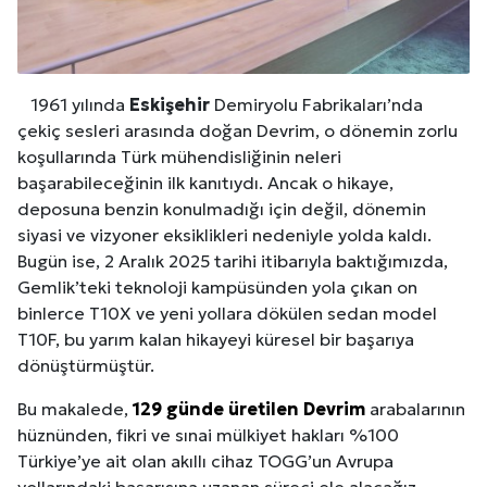
1961 yılında
Eskişehir
Demiryolu Fabrikaları’nda
çekiç sesleri arasında doğan Devrim, o dönemin zorlu
koşullarında Türk mühendisliğinin neleri
başarabileceğinin ilk kanıtıydı. Ancak o hikaye,
deposuna benzin konulmadığı için değil, dönemin
siyasi ve vizyoner eksiklikleri nedeniyle yolda kaldı.
Bugün ise, 2 Aralık 2025 tarihi itibarıyla baktığımızda,
Gemlik’teki teknoloji kampüsünden yola çıkan on
binlerce T10X ve yeni yollara dökülen sedan model
T10F, bu yarım kalan hikayeyi küresel bir başarıya
dönüştürmüştür.
Bu makalede,
129 günde üretilen Devrim
arabalarının
hüznünden, fikri ve sınai mülkiyet hakları %100
Türkiye’ye ait olan akıllı cihaz TOGG’un Avrupa