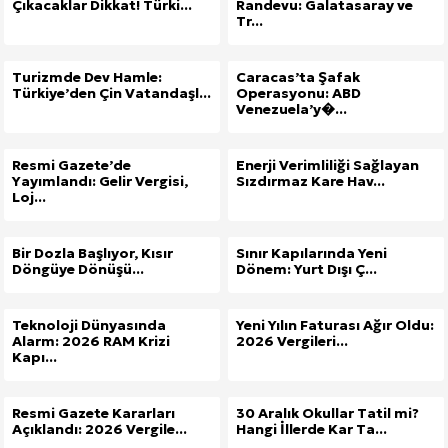
Çıkacaklar Dikkat! Türki...
Randevu: Galatasaray ve
Tr...
Turizmde Dev Hamle:
Caracas’ta Şafak
Türkiye’den Çin Vatandaşl...
Operasyonu: ABD
Venezuela’y�...
Resmi Gazete’de
Enerji Verimliliği Sağlayan
Yayımlandı: Gelir Vergisi,
Sızdırmaz Kare Hav...
Loj...
Bir Dozla Başlıyor, Kısır
Sınır Kapılarında Yeni
Döngüye Dönüşü...
Dönem: Yurt Dışı Ç...
Teknoloji Dünyasında
Yeni Yılın Faturası Ağır Oldu:
Alarm: 2026 RAM Krizi
2026 Vergileri...
Kapı...
Resmi Gazete Kararları
30 Aralık Okullar Tatil mi?
Açıklandı: 2026 Vergile...
Hangi İllerde Kar Ta...