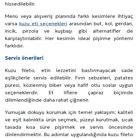
hissedilebilir.
Menü veya alışveriş planında farklı kesimlere ihtiyaç
varsa
kuzu eti seçenekleri
arasından but, kol, gerdan,
incik, pirzola ve kuşbaşı gibi alternatifler de
karşılaştırılabilir. Her kesimin ideal pişirme yöntemi
farklıdır.
Servis önerileri
Kuzu fileto, etin lezzetini bastırmayacak sade
eşlikçilerle servis edilebilir. Fırın sebzeleri, patates
püresi, közlenmiş biber veya hafif otlu soslar uygun
seçeneklerdir. Et liflere çapraz biçimde
dilimlendiğinde daha rahat çiğnenir.
Yumuşak dokuyu korumak için temel yaklaşım; kaliteli
ve eşit kalınlıkta ürün seçmek, yüzeyi kurutmak, sıcak
tavada kısa süre pişirmek ve servis öncesinde
Site İçi (On-Page) SEO Hizmeti: Web Sitenizin Gör
dinlendirmektir. Bu adımlar uygulandığında kuzu fileto