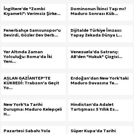
İngiltere’de "Zombi
Dominonun İkinci Taşı mı?
Kıyameti": Verimsiz Şirke...
Maduro Sonrası Küb...
Fenerbahçe Samsunspor'u
Dijitalde Türkiye İmzası:
Devirdi, Gözler Dev Derb...
Yapay Zekada Dünya L...
Yer Altında Zaman
Venezuela’da Satranç:
Yolculuğu: Roma’da İki
AB’den "Hukuk" Çizgisi...
Yeni...
ASLAN GAZİANTEP'TE
Erdoğan’dan New York’taki
KÜKREDİ: Trabzon'a Geçit
Maduro Davasına Te...
Yo...
New York’ta Tarihi
Hindistan’da Adalet
Duruşma: Maduro Kelepçeli
Tartışması: 5 Yıllık Es...
H...
Pazartesi Sabahı Yola
Süper Kupa’da Tarihi