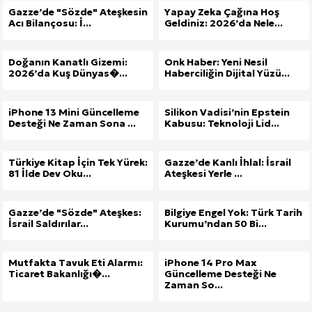
Gazze’de "Sözde" Ateşkesin
Yapay Zeka Çağına Hoş
Acı Bilançosu: İ...
Geldiniz: 2026’da Nele...
Doğanın Kanatlı Gizemi:
Onk Haber: Yeni Nesil
2026’da Kuş Dünyas�...
Haberciliğin Dijital Yüzü...
iPhone 13 Mini Güncelleme
Silikon Vadisi’nin Epstein
Desteği Ne Zaman Sona ...
Kabusu: Teknoloji Lid...
Türkiye Kitap İçin Tek Yürek:
Gazze’de Kanlı İhlal: İsrail
81 İlde Dev Oku...
Ateşkesi Yerle ...
Gazze’de "Sözde" Ateşkes:
Bilgiye Engel Yok: Türk Tarih
İsrail Saldırılar...
Kurumu’ndan 50 Bi...
Mutfakta Tavuk Eti Alarmı:
iPhone 14 Pro Max
Ticaret Bakanlığı�...
Güncelleme Desteği Ne
Zaman So...