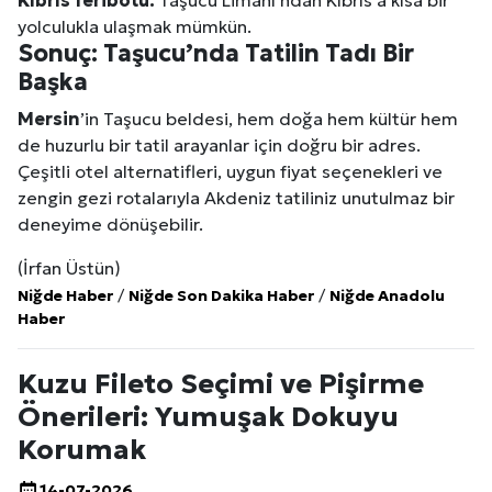
yolculukla ulaşmak mümkün.
Sonuç: Taşucu’nda Tatilin Tadı Bir
Başka
Mersin
’in Taşucu beldesi, hem doğa hem kültür hem
de huzurlu bir tatil arayanlar için doğru bir adres.
Çeşitli otel alternatifleri, uygun fiyat seçenekleri ve
zengin gezi rotalarıyla Akdeniz tatiliniz unutulmaz bir
deneyime dönüşebilir.
(İrfan Üstün)
Niğde Haber
/
Niğde Son Dakika Haber
/
Niğde Anadolu
Haber
Kuzu Fileto Seçimi ve Pişirme
Önerileri: Yumuşak Dokuyu
Korumak
14-07-2026