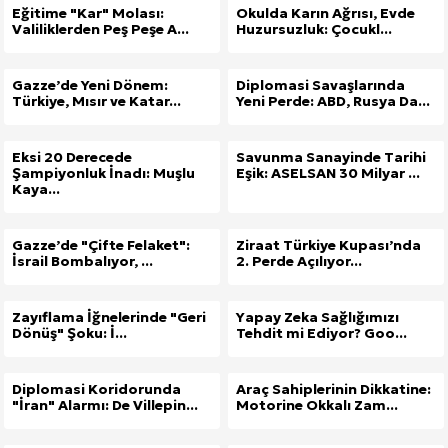
Eğitime "Kar" Molası:
Okulda Karın Ağrısı, Evde
Valiliklerden Peş Peşe A...
Huzursuzluk: Çocukl...
Gazze’de Yeni Dönem:
Diplomasi Savaşlarında
Türkiye, Mısır ve Katar...
Yeni Perde: ABD, Rusya Da...
Eksi 20 Derecede
Savunma Sanayinde Tarihi
Şampiyonluk İnadı: Muşlu
Eşik: ASELSAN 30 Milyar ...
Kaya...
Gazze’de "Çifte Felaket":
Ziraat Türkiye Kupası’nda
İsrail Bombalıyor, ...
2. Perde Açılıyor...
Zayıflama İğnelerinde "Geri
Yapay Zeka Sağlığımızı
Dönüş" Şoku: İ...
Tehdit mi Ediyor? Goo...
Diplomasi Koridorunda
Araç Sahiplerinin Dikkatine:
"İran" Alarmı: De Villepin...
Motorine Okkalı Zam...