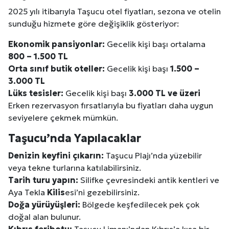
2025 yılı itibarıyla Taşucu otel fiyatları, sezona ve otelin
sunduğu hizmete göre değişiklik gösteriyor:
Ekonomik pansiyonlar:
Gecelik kişi başı ortalama
800 – 1.500 TL
Orta sınıf butik oteller:
Gecelik kişi başı
1.500 –
3.000 TL
Lüks tesisler:
Gecelik kişi başı
3.000 TL ve üzeri
Erken rezervasyon fırsatlarıyla bu fiyatları daha uygun
seviyelere çekmek mümkün.
Taşucu’nda Yapılacaklar
Denizin keyfini çıkarın:
Taşucu Plajı’nda yüzebilir
veya tekne turlarına katılabilirsiniz.
Tarih turu yapın:
Silifke çevresindeki antik kentleri ve
Aya Tekla
Kilis
esi’ni gezebilirsiniz.
Doğa yürüyüşleri:
Bölgede keşfedilecek pek çok
doğal alan bulunur.
Kıbrıs feribotu:
Taşucu Limanı’ndan Kıbrıs’a kısa bir