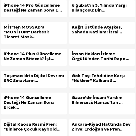
iPhone 14 Pro Güncelleme
6 Şubat’ın 3. Yılında Yargı
Desteği Ne Zaman Sona E...
Bilançosu: Bin...
MİT'ten MOSSAD'a
Kağıt Üstünde Ateşkes,
"MONİTUM" Darbesi:
Sahada Katliam: İsrai...
Ticaret Mask...
iPhone 14 Plus Güncelleme
İnsan Hakları İzleme
Ne Zaman Bitecek? İşt...
Örgütü'nden Tarihi Rapo...
Taşımacılıkta Dijital Devrim:
Gök Taşı Tehdidine Karşı
SRC Sınavların...
"Nükleer" Kalkan: S...
iPhone 14 Güncelleme
Gazze’de İnsani Yardım
Desteği Ne Zaman Sona
Bilmecesi: Hamas’tan ...
Ercek...
Dijital Kaosa Resmi Fren:
Ankara-Riyad Hattında Dev
"Binlerce Çocuk Kaybold...
Zirve: Erdoğan ve Pren...