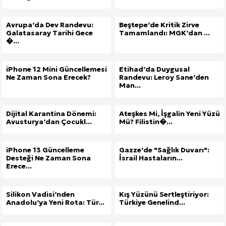
Avrupa’da Dev Randevu:
Beştepe’de Kritik Zirve
Galatasaray Tarihi Gece
Tamamlandı: MGK’dan ...
�...
iPhone 12 Mini Güncellemesi
Etihad’da Duygusal
Ne Zaman Sona Erecek?
Randevu: Leroy Sane’den
Man...
Dijital Karantina Dönemi:
Ateşkes Mi, İşgalin Yeni Yüzü
Avusturya’dan Çocukl...
Mü? Filistin�...
iPhone 13 Güncelleme
Gazze’de "Sağlık Duvarı":
Desteği Ne Zaman Sona
İsrail Hastaların...
Erece...
Silikon Vadisi’nden
Kış Yüzünü Sertleştiriyor:
Anadolu’ya Yeni Rota: Tür...
Türkiye Genelind...