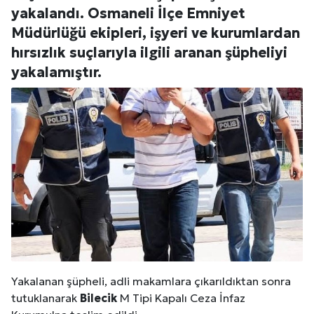
yakalandı. Osmaneli İlçe Emniyet
Müdürlüğü ekipleri, işyeri ve kurumlardan
hırsızlık suçlarıyla ilgili aranan şüpheliyi
yakalamıştır.
Yakalanan şüpheli, adli makamlara çıkarıldıktan sonra
tutuklanarak
Bilecik
M Tipi Kapalı Ceza İnfaz