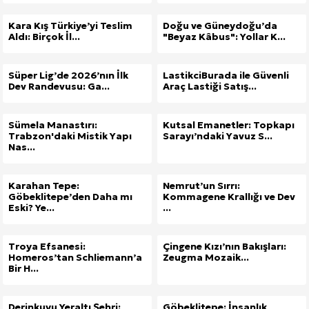
Kara Kış Türkiye’yi Teslim
Doğu ve Güneydoğu’da
Aldı: Birçok İl...
"Beyaz Kâbus": Yollar K...
Süper Lig’de 2026’nın İlk
LastikciBurada ile Güvenli
Dev Randevusu: Ga...
Araç Lastiği Satış...
Sümela Manastırı:
Kutsal Emanetler: Topkapı
Trabzon'daki Mistik Yapı
Sarayı’ndaki Yavuz S...
Nas...
Karahan Tepe:
Nemrut’un Sırrı:
Göbeklitepe’den Daha mı
Kommagene Krallığı ve Dev
Eski? Ye...
...
Troya Efsanesi:
Çingene Kızı’nın Bakışları:
Homeros’tan Schliemann’a
Zeugma Mozaik...
Bir H...
Derinkuyu Yeraltı Şehri:
Göbeklitepe: İnsanlık