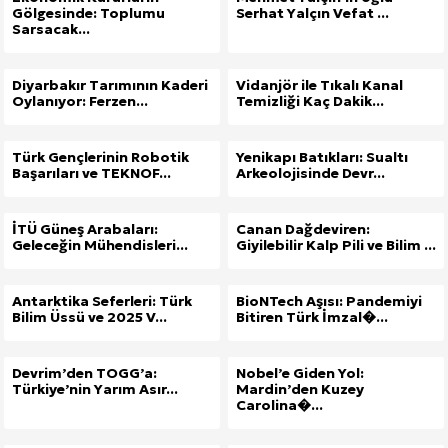
Gölgesinde: Toplumu
Serhat Yalçın Vefat ...
Sarsacak...
Diyarbakır Tarımının Kaderi
Vidanjör ile Tıkalı Kanal
Oylanıyor: Ferzen...
Temizliği Kaç Dakik...
Türk Gençlerinin Robotik
Yenikapı Batıkları: Sualtı
Başarıları ve TEKNOF...
Arkeolojisinde Devr...
İTÜ Güneş Arabaları:
Canan Dağdeviren:
Geleceğin Mühendisleri...
Giyilebilir Kalp Pili ve Bilim ...
Antarktika Seferleri: Türk
BioNTech Aşısı: Pandemiyi
Bilim Üssü ve 2025 V...
Bitiren Türk İmzal�...
Devrim’den TOGG’a:
Nobel’e Giden Yol:
Türkiye’nin Yarım Asır...
Mardin’den Kuzey
Carolina�...