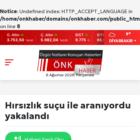
Notice
: Undefined index: HTTP_ACCEPT_LANGUAGE in
/home/onkhaber/domains/onkhaber.com/public_html
on line
8
9°
Altın
Ç. Altın
BIST
BITCOIN
ETHERE
753,50
5.982,04
9.775
86,956.742
2,007.26
DİYARBAKIR
%0,62
%0,00
0
-0.31
6 Ağustos 2026, Perşembe
Hırsızlık suçu ile aranıyordu
yakalandı
Haberi Sesli Oku