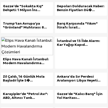
Gazze’de "Sokakta Kış"
Depoları Dolduracak Haber:
Dehşeti: 1 Milyon İns...
Benzin Fiyatları Dü�...
Trump’tan Avrupa’ya
Barış Karşısında "Yıkım"
"Grönland" Muhtırası: 8...
İtirafı: İsrail...
İstanbul ve 13 İlde Alarm:
Kar Yağışı Kapıd...
Elips Hava Kanalı İstanbul:
Modern Havalandırma...
Zil Çaldı, 16 Günlük Mola
Ankara’da Sır Perdesi
Başladı! İşte S�...
Aralanıyor: Libya Heyeti...
Karayipler’de "Petrol Avı":
Gazze’de "Kalıcı Barış" İçin
ABD, Altıncı Tank...
Yol Haritası...