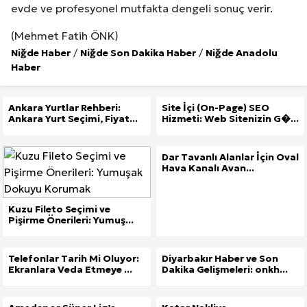
evde ve profesyonel mutfakta dengeli sonuç verir.
Kuzu Fileto Seçimi ve Pişirme Önerileri: Yumuşak D
(Mehmet Fatih ÖNK)
Niğde Haber
/
Niğde Son Dakika Haber
/
Niğde Anadolu
Dar Tavanlı Alanlar İçin Oval Hava Kanalı Avantajları
Haber
Ankara Yurtlar Rehberi:
Site İçi (On-Page) SEO
Ankara Yurt Seçimi, Fiyat...
Hizmeti: Web Sitenizin G�...
Dar Tavanlı Alanlar İçin Oval
Hava Kanalı Avan...
Kuzu Fileto Seçimi ve
Pişirme Önerileri: Yumuş...
Telefonlar Tarih Mi Oluyor:
Diyarbakır Haber ve Son
Ekranlara Veda Etmeye ...
Dakika Gelişmeleri: onkh...