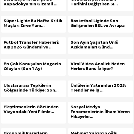
Kapadokya'nın Gizemli ...
Tarihini Değiştiren Sı...
Süper Lig'de Bu Hafta Kritik
Basketbol Liginde Son
Maçlar: Zirve Yanı...
Gelişmeler: BSL ve Avrupa
Futbol Transfer Haberleri:
Son Ayın Şaşırtan Ünlü
Kış 2026 Gündemi ve ...
Açıklamaları Günd...
En Çok Konuşulan Magazin
Viral Video Analizi: Neden
Olayları (Son 1 Ay)
Herkes Bunu İzliyor?
Uluslararası Tepkilerin
Ünlülerin Yatırımları 2025:
Gölgesinde Türkiye: Son...
Trendler ve İş ...
Eleştirmenlerin Gözünden
Sosyal Medya
Vizyondaki Yeni Filmle...
Fenomenlerinin İlham Veren
Hikayeler...
Ekonomik Kararların
Mehmet Yalçın’ın oğlu