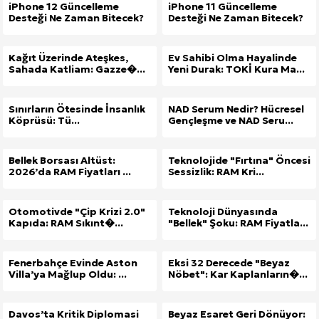
iPhone 12 Güncelleme
iPhone 11 Güncelleme
Desteği Ne Zaman Bitecek?
Desteği Ne Zaman Bitecek?
Kağıt Üzerinde Ateşkes,
Ev Sahibi Olma Hayalinde
Sahada Katliam: Gazze�...
Yeni Durak: TOKİ Kura Ma...
Sınırların Ötesinde İnsanlık
NAD Serum Nedir? Hücresel
Köprüsü: Tü...
Gençleşme ve NAD Seru...
Bellek Borsası Altüst:
Teknolojide "Fırtına" Öncesi
2026’da RAM Fiyatları ...
Sessizlik: RAM Kri...
Otomotivde "Çip Krizi 2.0"
Teknoloji Dünyasında
Kapıda: RAM Sıkınt�...
"Bellek" Şoku: RAM Fiyatla...
Fenerbahçe Evinde Aston
Eksi 32 Derecede "Beyaz
Villa’ya Mağlup Oldu: ...
Nöbet": Kar Kaplanların�...
Davos’ta Kritik Diplomasi
Beyaz Esaret Geri Dönüyor: