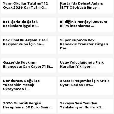
Yarın Okullar Tatil mi? 12
Kartal’da Dehşet Anları:
Ocak 2026 Kar Tatili O...
İETT Otobüsü Binay...
Batı Şeria’da Şafak
Bildiğiniz Her Şeyi Unutun:
Baskınları: İşgal Kı...
Bilim İnsanlarına ...
Dev Final Bu Akşam: Ezeli
Süper Kupa'da Dev
Rakipler Kupa İçin Sa...
Randevu: Transfer Rüzgarı
Ese...
Gazze’de Soykırım
Uzay Yolculuğunda Fizik
Bilançosu: Can Kaybı 71 Bi...
Kuralları Yıkılıyor: ...
Dondurucu Soğukta
8 Ocak Perşembe İçin Kritik
"Karanlık" Mesaj:
Uyarı: Lodos Fırt...
Ukrayna'da 1...
2026 Gümrük Vergisi
Savaşın Sesi Yeniden
Hesaplama: 30 Euro Sınırı...
Yankılanıyor: Norfolk’t...