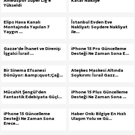
Amedspor Süper Lig’e
Katar Nakliye
Yükseldi
Elips Hava Kanalı
İstanbul Evden Eve
Montajında Yapılan 7
Nakliyat: Soydere Nakliyat
Yaygın ...
ile...
Gazze’de İhanet ve Direniş:
iPhone 15 Pro Güncelleme
İşgalci İsrail ...
Desteği Ne Zaman Sona E...
Bir Sinema Efsanesi
Ateşkes Maskesi Altında
Dönüyor: &amp;quot;Çağ...
Soykırım: İsrail Gazz...
Mücahit Şengül’den
iPhone 15 Plus Güncelleme
Fantastik Edebiyata Güçl...
Desteği Ne Zaman Sona ...
iPhone 15 Güncelleme
Haber Onk: Bilgiye En Hızlı
Desteği Ne Zaman Sona
Ulaşım Yolu ve Gü...
Erece...