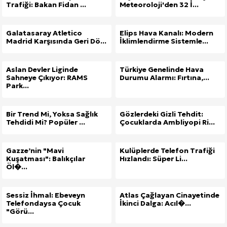
Trafiği: Bakan Fidan ...
Meteoroloji'den 32 İ...
Galatasaray Atletico
Elips Hava Kanalı: Modern
Madrid Karşısında Geri Dö...
İklimlendirme Sistemle...
Aslan Devler Liginde
Türkiye Genelinde Hava
Sahneye Çıkıyor: RAMS
Durumu Alarmı: Fırtına,...
Park...
Bir Trend Mi, Yoksa Sağlık
Gözlerdeki Gizli Tehdit:
Tehdidi Mi? Popüler ...
Çocuklarda Ambliyopi Ri...
Gazze’nin "Mavi
Kulüplerde Telefon Trafiği
Kuşatması": Balıkçılar
Hızlandı: Süper Li...
Öl�...
Sessiz İhmal: Ebeveyn
Atlas Çağlayan Cinayetinde
Telefondaysa Çocuk
İkinci Dalga: Acıl�...
"Görü...