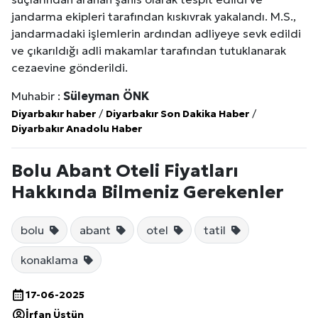
jandarma ekipleri tarafından kıskıvrak yakalandı. M.S.,
jandarmadaki işlemlerin ardından adliyeye sevk edildi
ve çıkarıldığı adli makamlar tarafından tutuklanarak
cezaevine gönderildi.
Muhabir :
Süleyman ÖNK
Diyarbakır haber
/
Diyarbakır Son Dakika Haber
/
Diyarbakır Anadolu Haber
Bolu Abant Oteli Fiyatları
Hakkında Bilmeniz Gerekenler
bolu
abant
otel
tatil
konaklama
17-06-2025
İrfan Üstün