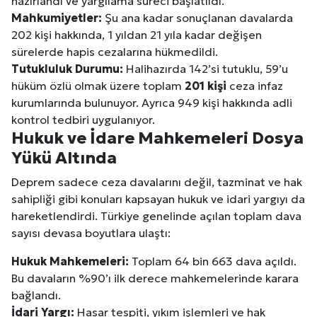
hazırlandı ve yargılama süreci başlatıldı.
Mahkumiyetler:
Şu ana kadar sonuçlanan davalarda
202 kişi hakkında, 1 yıldan 21 yıla kadar değişen
sürelerde hapis cezalarına hükmedildi.
Tutukluluk Durumu:
Halihazırda 142’si tutuklu, 59’u
hüküm özlü olmak üzere toplam
201 kişi
ceza infaz
kurumlarında bulunuyor. Ayrıca 949 kişi hakkında adli
kontrol tedbiri uygulanıyor.
Hukuk ve İdare Mahkemeleri Dosya
Yükü Altında
Deprem sadece ceza davalarını değil, tazminat ve hak
sahipliği gibi konuları kapsayan hukuk ve idari yargıyı da
hareketlendirdi. Türkiye genelinde açılan toplam dava
sayısı devasa boyutlara ulaştı:
Hukuk Mahkemeleri:
Toplam 64 bin 663 dava açıldı.
Bu davaların %90’ı ilk derece mahkemelerinde karara
bağlandı.
İdari Yargı:
Hasar tespiti, yıkım işlemleri ve hak