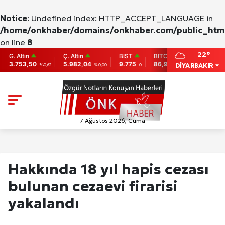
Notice
: Undefined index: HTTP_ACCEPT_LANGUAGE in
/home/onkhaber/domains/onkhaber.com/public_html
on line
8
22°
Altın
Ç. Altın
BIST
BITCOIN
ETHEREU
753,50
5.982,04
9.775
86,956.742
2,007.26
DİYARBAKIR
%0,62
%0,00
0
-0.31
7 Ağustos 2026, Cuma
Hakkında 18 yıl hapis cezası
bulunan cezaevi firarisi
yakalandı