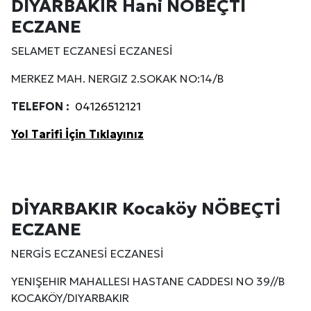
DİYARBAKIR Hani NÖBEÇTİ
ECZANE
SELAMET ECZANESİ ECZANESİ
MERKEZ MAH. NERGIZ 2.SOKAK NO:14/B
TELEFON :
04126512121
Yol Tarifi İçin Tıklayınız
DİYARBAKIR Kocaköy NÖBEÇTİ
ECZANE
NERGİS ECZANESİ ECZANESİ
YENIŞEHIR MAHALLESI HASTANE CADDESI NO 39//B
KOCAKÖY/DIYARBAKIR