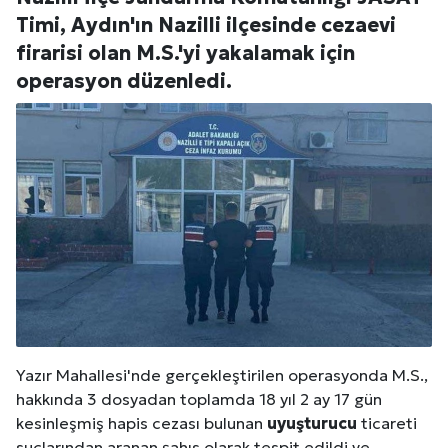
Timi, Aydın'ın Nazilli ilçesinde cezaevi
firarisi olan M.S.'yi yakalamak için
operasyon düzenledi.
Yazır Mahallesi'nde gerçekleştirilen operasyonda M.S.,
hakkında 3 dosyadan toplamda 18 yıl 2 ay 17 gün
kesinleşmiş hapis cezası bulunan
uyuşturucu
ticareti
suçlarından aranan şahıs olarak tespit edildi ve