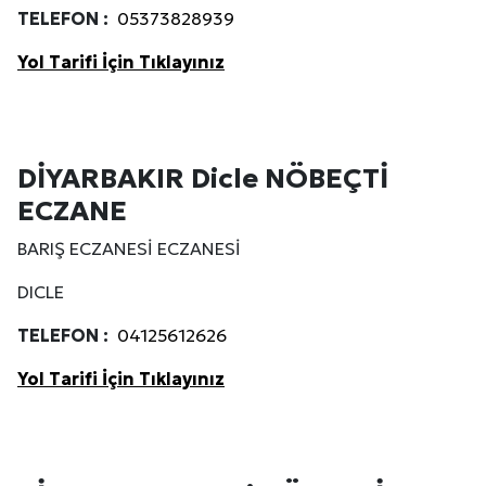
TELEFON :
05373828939
Kuzu Fileto Seçimi ve Pişirme Önerileri: Yumuşak D
Yol Tarifi İçin Tıklayınız
Dar Tavanlı Alanlar İçin Oval Hava Kanalı Avantajları
DİYARBAKIR Dicle NÖBEÇTİ
ECZANE
BARIŞ ECZANESİ ECZANESİ
DICLE
TELEFON :
04125612626
Yol Tarifi İçin Tıklayınız