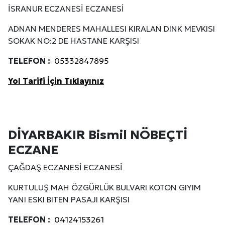
İSRANUR ECZANESİ ECZANESİ
ADNAN MENDERES MAHALLESI KIRALAN DINK MEVKISI
SOKAK NO:2 DE HASTANE KARŞISI
TELEFON :
05332847895
Yol Tarifi İçin Tıklayınız
DİYARBAKIR Bismil NÖBEÇTİ
ECZANE
ÇAĞDAŞ ECZANESİ ECZANESİ
KURTULUŞ MAH ÖZGÜRLÜK BULVARI KOTON GIYIM
YANI ESKI BITEN PASAJI KARŞISI
TELEFON :
04124153261