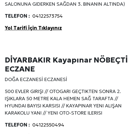
SALONUNA GIDERKEN SAĞDAN 3. BINANIN ALTINDA)
TELEFON :
04122573754
Yol Tarifi İçin Tıklayınız
DİYARBAKIR Kayapınar NÖBEÇTİ
ECZANE
DOĞA ECZANESİ ECZANESİ
500 EVLER GIRIŞI // OTOGARI GEÇTIKTEN SONRA 2.
IŞIKLARA 50 METRE KALA HEMEN SAĞ TARAFTA //
HYUNDAI BAYISI KARSISI // KAYAPINAR YENI ALIŞAN
KARAKOLU YANI // YENI OTO-STORE ILERISI
TELEFON :
04122550494