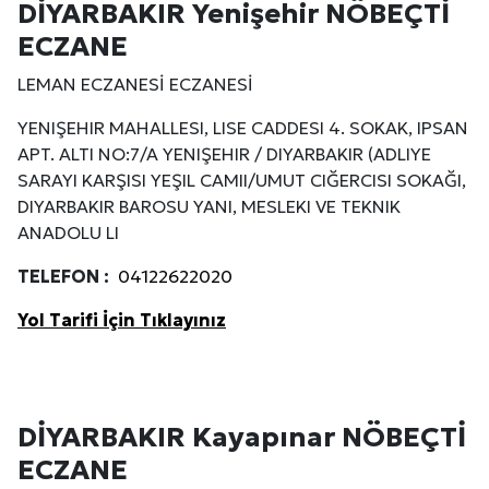
DİYARBAKIR Yenişehir NÖBEÇTİ
ECZANE
LEMAN ECZANESİ ECZANESİ
YENIŞEHIR MAHALLESI, LISE CADDESI 4. SOKAK, IPSAN
APT. ALTI NO:7/A YENIŞEHIR / DIYARBAKIR (ADLIYE
SARAYI KARŞISI YEŞIL CAMII/UMUT CIĞERCISI SOKAĞI,
DIYARBAKIR BAROSU YANI, MESLEKI VE TEKNIK
ANADOLU LI
TELEFON :
04122622020
Yol Tarifi İçin Tıklayınız
DİYARBAKIR Kayapınar NÖBEÇTİ
ECZANE