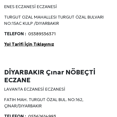
ENES ECZANESİ ECZANESİ
TURGUT OZAL MAHALLESI TURGUT ÖZAL BULVARI
NO:15AC KULP /DIYARBAKIR
TELEFON :
05389536371
Yol Tarifi İçin Tıklayınız
DİYARBAKIR Çınar NÖBEÇTİ
ECZANE
LAVANTA ECZANESİ ECZANESİ
FATIH MAH. TURGUT ÖZAL BUL. NO:162,
ÇINAR/DIYARBAKIR
TELEFON :
05362614993