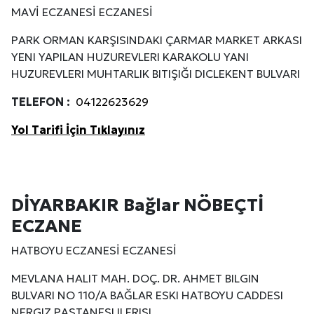
MAVİ ECZANESİ ECZANESİ
PARK ORMAN KARŞISINDAKI ÇARMAR MARKET ARKASI
YENI YAPILAN HUZUREVLERI KARAKOLU YANI
HUZUREVLERI MUHTARLIK BITIŞIĞI DICLEKENT BULVARI
TELEFON :
04122623629
Yol Tarifi İçin Tıklayınız
DİYARBAKIR Bağlar NÖBEÇTİ
ECZANE
HATBOYU ECZANESİ ECZANESİ
MEVLANA HALIT MAH. DOÇ. DR. AHMET BILGIN
BULVARI NO 110/A BAĞLAR ESKI HATBOYU CADDESI
NERGIZ PASTANESI ILERISI