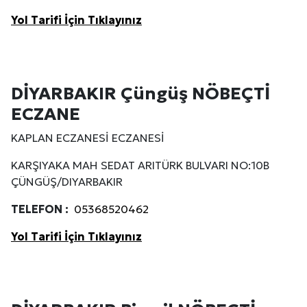
Yol Tarifi İçin Tıklayınız
DİYARBAKIR Çüngüş NÖBEÇTİ
ECZANE
KAPLAN ECZANESİ ECZANESİ
KARŞIYAKA MAH SEDAT ARITÜRK BULVARI NO:10B
ÇÜNGÜŞ/DIYARBAKIR
TELEFON :
05368520462
Yol Tarifi İçin Tıklayınız