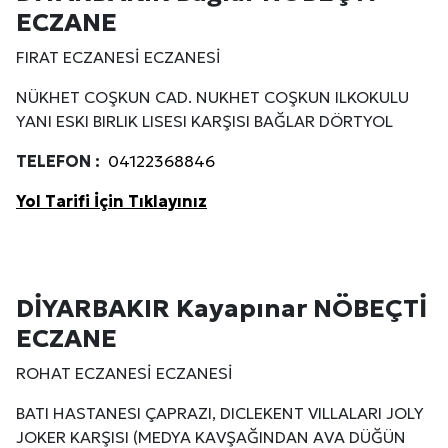
ECZANE
FIRAT ECZANESİ ECZANESİ
NÜKHET COŞKUN CAD. NUKHET COŞKUN ILKOKULU
YANI ESKI BIRLIK LISESI KARŞISI BAĞLAR DÖRTYOL
TELEFON :
04122368846
Yol Tarifi İçin Tıklayınız
DİYARBAKIR Kayapınar NÖBEÇTİ
ECZANE
ROHAT ECZANESİ ECZANESİ
BATI HASTANESI ÇAPRAZI, DICLEKENT VILLALARI JOLY
JOKER KARŞISI (MEDYA KAVŞAĞINDAN AVA DÜĞÜN