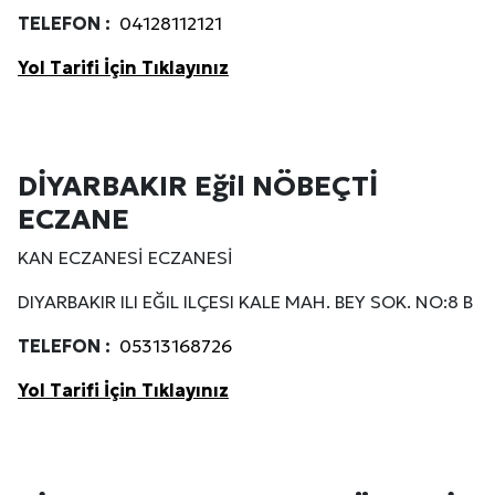
TELEFON :
04128112121
Yol Tarifi İçin Tıklayınız
DİYARBAKIR Eğil NÖBEÇTİ
ECZANE
KAN ECZANESİ ECZANESİ
DIYARBAKIR ILI EĞIL ILÇESI KALE MAH. BEY SOK. NO:8 B
TELEFON :
05313168726
Yol Tarifi İçin Tıklayınız