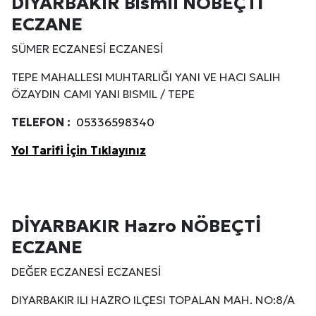
DİYARBAKIR Bismil NÖBEÇTİ
ECZANE
SÜMER ECZANESİ ECZANESİ
TEPE MAHALLESI MUHTARLIĞI YANI VE HACI SALIH
ÖZAYDIN CAMI YANI BISMIL / TEPE
TELEFON :
05336598340
Yol Tarifi İçin Tıklayınız
DİYARBAKIR Hazro NÖBEÇTİ
ECZANE
DEĞER ECZANESİ ECZANESİ
DIYARBAKIR ILI HAZRO ILÇESI TOPALAN MAH. NO:8/A
Site İçi (On-Page) SEO Hizmeti: Web Sitenizin Gör