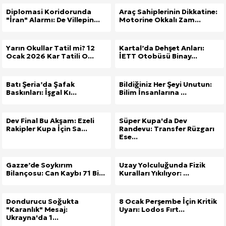
Diplomasi Koridorunda
Araç Sahiplerinin Dikkatine:
"İran" Alarmı: De Villepin...
Motorine Okkalı Zam...
Yarın Okullar Tatil mi? 12
Kartal’da Dehşet Anları:
Ocak 2026 Kar Tatili O...
İETT Otobüsü Binay...
Batı Şeria’da Şafak
Bildiğiniz Her Şeyi Unutun:
Baskınları: İşgal Kı...
Bilim İnsanlarına ...
Dev Final Bu Akşam: Ezeli
Süper Kupa'da Dev
Rakipler Kupa İçin Sa...
Randevu: Transfer Rüzgarı
Ese...
Gazze’de Soykırım
Uzay Yolculuğunda Fizik
Bilançosu: Can Kaybı 71 Bi...
Kuralları Yıkılıyor: ...
Dondurucu Soğukta
8 Ocak Perşembe İçin Kritik
"Karanlık" Mesaj:
Uyarı: Lodos Fırt...
Ukrayna'da 1...