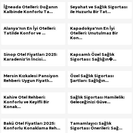
İğneada Otelleri: Doğanın
Seyahat ve Sağlık Sigortası
Kalbinde Konforlu Ta...
ile Huzurlu Bir Tat...
Alanya’nın En İyi Otelleri:
Kapadokya'nın En İyi
Tatilde Konfor ve ...
Otelleri: Unutulmaz Bir
Kon...
Sinop Otel Fiyatları 2025:
Kapsamlı Özel Sağlık
Karadeniz’in İncisi...
Sigortası: Sağlığın�...
Mersin Kızkalesi Pansiyon
Özel Sağlık Sigortası
Rehberi: Uygun Fiyatlı...
Şartları: Sağlığın...
Kahire Otel Rehberi:
Sağlık Sigortası Hamilelik:
Konforlu ve Keyifli Bir
Geleceğinizi Güve...
Konak...
Bakü Otel Fiyatları 2025:
Tamamlayıcı Sağlık
Konforlu Konaklama Reh...
Sigortası Önerileri: Sağ...