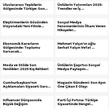
Uluslararası Tepkilerin
Ünlülerin Yatırımları 2025:
Gölgesinde Türkiye: Son...
Trendler ve İş ...
Eleştirmenlerin Gözünden
Sosyal Medya
Vizyondaki Yeni Filmle...
Fenomenlerinin İlham Veren
Hikayeler...
Ekonomik Kararların
Mehmet Yalçın’ın oğlu
Gölgesinde: Toplumu
Serhat Yalçın Vefat ...
Sarsacak...
Moda ve Stilde Son
Ünlülerin Şaşırtıcı Sosyal
Yenilikler: 2025 Kış Rehberi
Medya Paylaşım...
Cumhurbaşkanı'nın
Magazin Gündemi: Son Ayın
Açıklamaları Siyaseti Sars...
Öne Çıkan 5 Olayı
Influencer Dünyasında
Parti İçi Fırtına: Türkiye
Büyük Değişim
Siyasetinde Dengel...