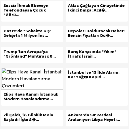
Sessiz İhmal: Ebeveyn
Atlas Çağlayan Cinayetinde
Telefondaysa Çocuk
İkinci Dalga: Acıl�...
"Görü...
Gazze’de "Sokakta Kış"
Depoları Dolduracak Haber:
Dehşeti: 1 Milyon İns...
Benzin Fiyatları Dü�...
Trump’tan Avrupa’ya
Barış Karşısında "Yıkım"
"Grönland" Muhtırası: 8...
İtirafı: İsrail...
İstanbul ve 13 İlde Alarm:
Kar Yağışı Kapıd...
Elips Hava Kanalı İstanbul:
Modern Havalandırma...
Zil Çaldı, 16 Günlük Mola
Ankara’da Sır Perdesi
Başladı! İşte S�...
Aralanıyor: Libya Heyeti...