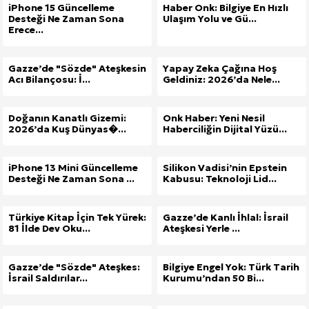
iPhone 15 Güncelleme
Haber Onk: Bilgiye En Hızlı
Desteği Ne Zaman Sona
Ulaşım Yolu ve Gü...
Erece...
Gazze’de "Sözde" Ateşkesin
Yapay Zeka Çağına Hoş
Acı Bilançosu: İ...
Geldiniz: 2026’da Nele...
Doğanın Kanatlı Gizemi:
Onk Haber: Yeni Nesil
2026’da Kuş Dünyas�...
Haberciliğin Dijital Yüzü...
iPhone 13 Mini Güncelleme
Silikon Vadisi’nin Epstein
Desteği Ne Zaman Sona ...
Kabusu: Teknoloji Lid...
Türkiye Kitap İçin Tek Yürek:
Gazze’de Kanlı İhlal: İsrail
81 İlde Dev Oku...
Ateşkesi Yerle ...
Gazze’de "Sözde" Ateşkes:
Bilgiye Engel Yok: Türk Tarih
İsrail Saldırılar...
Kurumu’ndan 50 Bi...