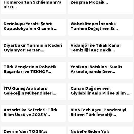
Homeros’tan Schliemann’a
Zeugma Mozaik...
Bir H...
Derinkuyu Yeraltı Şehri:
Göbeklitepe: İnsanlık
Kapadokya'nın Gizemli ...
Tarihini Değiştiren Sı...
Diyarbakır Tarımının Kaderi
Vidanjör ile Tıkalı Kanal
Oylanıyor: Ferzen...
Temizliği Kaç Dakik...
Türk Gençlerinin Robotik
Yenikapı Batıkları: Sualtı
Başarıları ve TEKNOF...
Arkeolojisinde Devr...
İTÜ Güneş Arabaları:
Canan Dağdeviren:
Geleceğin Mühendisleri...
Giyilebilir Kalp Pili ve Bilim ...
Antarktika Seferleri: Türk
BioNTech Aşısı: Pandemiyi
Bilim Üssü ve 2025 V...
Bitiren Türk İmzal�...
Devrim’den TOGG’a:
Nobel’e Giden Yol: