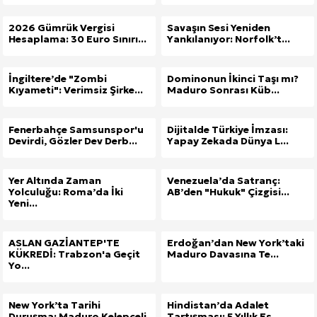
2026 Gümrük Vergisi
Savaşın Sesi Yeniden
Hesaplama: 30 Euro Sınırı...
Yankılanıyor: Norfolk’t...
İngiltere’de "Zombi
Dominonun İkinci Taşı mı?
Kıyameti": Verimsiz Şirke...
Maduro Sonrası Küb...
Fenerbahçe Samsunspor'u
Dijitalde Türkiye İmzası:
Devirdi, Gözler Dev Derb...
Yapay Zekada Dünya L...
Yer Altında Zaman
Venezuela’da Satranç:
Yolculuğu: Roma’da İki
AB’den "Hukuk" Çizgisi...
Yeni...
ASLAN GAZİANTEP'TE
Erdoğan’dan New York’taki
KÜKREDİ: Trabzon'a Geçit
Maduro Davasına Te...
Yo...
New York’ta Tarihi
Hindistan’da Adalet
Duruşma: Maduro Kelepçeli
Tartışması: 5 Yıllık Es...