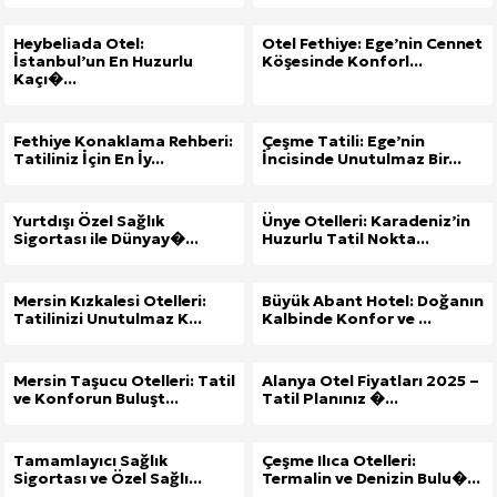
Heybeliada Otel:
Otel Fethiye: Ege’nin Cennet
İstanbul’un En Huzurlu
Köşesinde Konforl...
Kaçı�...
Fethiye Konaklama Rehberi:
Çeşme Tatili: Ege’nin
Tatiliniz İçin En İy...
İncisinde Unutulmaz Bir...
Yurtdışı Özel Sağlık
Ünye Otelleri: Karadeniz’in
Sigortası ile Dünyay�...
Huzurlu Tatil Nokta...
Mersin Kızkalesi Otelleri:
Büyük Abant Hotel: Doğanın
Tatilinizi Unutulmaz K...
Kalbinde Konfor ve ...
Mersin Taşucu Otelleri: Tatil
Alanya Otel Fiyatları 2025 –
ve Konforun Buluşt...
Tatil Planınız �...
Tamamlayıcı Sağlık
Çeşme Ilıca Otelleri:
Sigortası ve Özel Sağlı...
Termalin ve Denizin Bulu�...