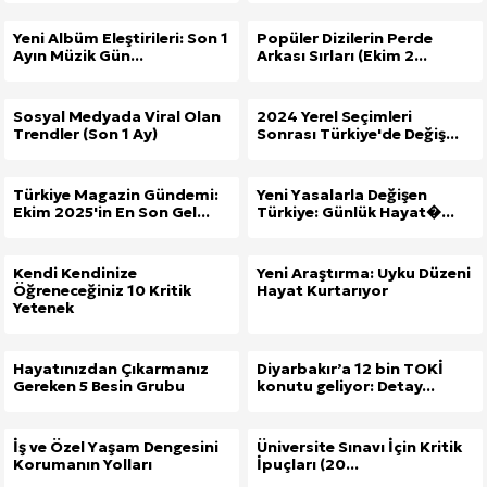
Yeni Albüm Eleştirileri: Son 1
Popüler Dizilerin Perde
Ayın Müzik Gün...
Arkası Sırları (Ekim 2...
Sosyal Medyada Viral Olan
2024 Yerel Seçimleri
Trendler (Son 1 Ay)
Sonrası Türkiye'de Değiş...
Türkiye Magazin Gündemi:
Yeni Yasalarla Değişen
Ekim 2025'in En Son Gel...
Türkiye: Günlük Hayat�...
Kendi Kendinize
Yeni Araştırma: Uyku Düzeni
Öğreneceğiniz 10 Kritik
Hayat Kurtarıyor
Yetenek
Hayatınızdan Çıkarmanız
Diyarbakır’a 12 bin TOKİ
Gereken 5 Besin Grubu
konutu geliyor: Detay...
İş ve Özel Yaşam Dengesini
Üniversite Sınavı İçin Kritik
Korumanın Yolları
İpuçları (20...