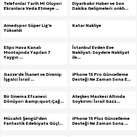
Telefonlar Tarih Mi Oluyor:
Diyarbakır Haber ve Son
Ekranlara Veda Etmeye ...
Dakika Gelişmeleri: onkh...
Amedspor Süper Lig’e
Katar Nakliye
Yükseldi
Elips Hava Kanalı
İstanbul Evden Eve
Montajında Yapılan 7
Nakliyat: Soydere Nakliyat
Yaygın ...
ile...
Gazze’de İhanet ve Direniş:
iPhone 15 Pro Güncelleme
İşgalci İsrail ...
Desteği Ne Zaman Sona E...
Bir Sinema Efsanesi
Ateşkes Maskesi Altında
Dönüyor: &amp;quot;Çağ...
Soykırım: İsrail Gazz...
Mücahit Şengül’den
iPhone 15 Plus Güncelleme
Fantastik Edebiyata Güçl...
Desteği Ne Zaman Sona ...