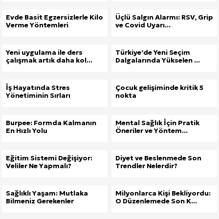
Evde Basit Egzersizlerle Kilo
Üçlü Salgın Alarmı: RSV, Grip
Verme Yöntemleri
ve Covid Uyarı...
Yeni uygulama ile ders
Türkiye’de Yeni Seçim
çalışmak artık daha kol...
Dalgalarında Yükselen ...
İş Hayatında Stres
Çocuk gelişiminde kritik 5
Yönetiminin Sırları
nokta
Burpee: Formda Kalmanın
Mental Sağlık İçin Pratik
En Hızlı Yolu
Öneriler ve Yöntem...
Eğitim Sistemi Değişiyor:
Diyet ve Beslenmede Son
Veliler Ne Yapmalı?
Trendler Nelerdir?
Sağlıklı Yaşam: Mutlaka
Milyonlarca Kişi Bekliyordu:
Bilmeniz Gerekenler
O Düzenlemede Son K...