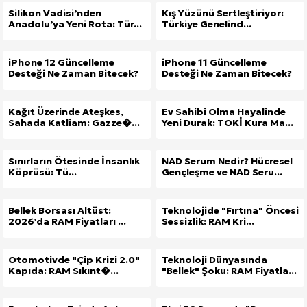
Silikon Vadisi’nden
Kış Yüzünü Sertleştiriyor:
Anadolu’ya Yeni Rota: Tür...
Türkiye Genelind...
iPhone 12 Güncelleme
iPhone 11 Güncelleme
Desteği Ne Zaman Bitecek?
Desteği Ne Zaman Bitecek?
Kağıt Üzerinde Ateşkes,
Ev Sahibi Olma Hayalinde
Sahada Katliam: Gazze�...
Yeni Durak: TOKİ Kura Ma...
Sınırların Ötesinde İnsanlık
NAD Serum Nedir? Hücresel
Köprüsü: Tü...
Gençleşme ve NAD Seru...
Bellek Borsası Altüst:
Teknolojide "Fırtına" Öncesi
2026’da RAM Fiyatları ...
Sessizlik: RAM Kri...
Otomotivde "Çip Krizi 2.0"
Teknoloji Dünyasında
Kapıda: RAM Sıkınt�...
"Bellek" Şoku: RAM Fiyatla...