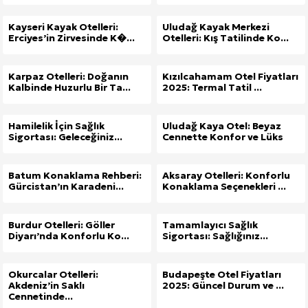
Kayseri Kayak Otelleri:
Uludağ Kayak Merkezi
Erciyes’in Zirvesinde K�...
Otelleri: Kış Tatilinde Ko...
Karpaz Otelleri: Doğanın
Kızılcahamam Otel Fiyatları
Kalbinde Huzurlu Bir Ta...
2025: Termal Tatil ...
Hamilelik İçin Sağlık
Uludağ Kaya Otel: Beyaz
Sigortası: Geleceğiniz...
Cennette Konfor ve Lüks
Batum Konaklama Rehberi:
Aksaray Otelleri: Konforlu
Gürcistan’ın Karadeni...
Konaklama Seçenekleri ...
Burdur Otelleri: Göller
Tamamlayıcı Sağlık
Diyarı’nda Konforlu Ko...
Sigortası: Sağlığınız...
Okurcalar Otelleri:
Budapeşte Otel Fiyatları
Akdeniz’in Saklı
2025: Güncel Durum ve ...
Cennetinde...