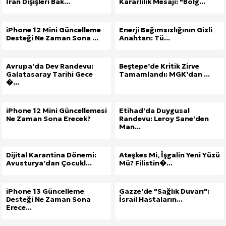
İran Dışişleri Bak...
Kararlılık Mesajı: "Bölg...
iPhone 12 Mini Güncelleme
Enerji Bağımsızlığının Gizli
Desteği Ne Zaman Sona ...
Anahtarı: Tü...
Avrupa’da Dev Randevu:
Beştepe’de Kritik Zirve
Galatasaray Tarihi Gece
Tamamlandı: MGK’dan ...
�...
iPhone 12 Mini Güncellemesi
Etihad’da Duygusal
Ne Zaman Sona Erecek?
Randevu: Leroy Sane’den
Man...
Dijital Karantina Dönemi:
Ateşkes Mi, İşgalin Yeni Yüzü
Avusturya’dan Çocukl...
Mü? Filistin�...
iPhone 13 Güncelleme
Gazze’de "Sağlık Duvarı":
Desteği Ne Zaman Sona
İsrail Hastaların...
Erece...