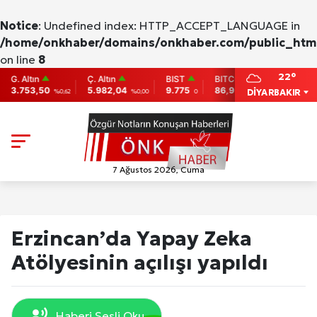
Notice
: Undefined index: HTTP_ACCEPT_LANGUAGE in
/home/onkhaber/domains/onkhaber.com/public_html
on line
8
22°
Altın
Ç. Altın
BIST
BITCOIN
ETHEREU
753,50
5.982,04
9.775
86,956.742
2,007.26
DİYARBAKIR
%0,62
%0,00
0
-0.31
7 Ağustos 2026, Cuma
Erzincan’da Yapay Zeka
Atölyesinin açılışı yapıldı
Haberi Sesli Oku