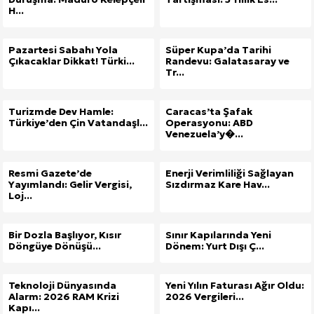
H...
Pazartesi Sabahı Yola
Süper Kupa’da Tarihi
Çıkacaklar Dikkat! Türki...
Randevu: Galatasaray ve
Tr...
Turizmde Dev Hamle:
Caracas’ta Şafak
Türkiye’den Çin Vatandaşl...
Operasyonu: ABD
Venezuela’y�...
Resmi Gazete’de
Enerji Verimliliği Sağlayan
Yayımlandı: Gelir Vergisi,
Sızdırmaz Kare Hav...
Loj...
Bir Dozla Başlıyor, Kısır
Sınır Kapılarında Yeni
Döngüye Dönüşü...
Dönem: Yurt Dışı Ç...
Teknoloji Dünyasında
Yeni Yılın Faturası Ağır Oldu:
Alarm: 2026 RAM Krizi
2026 Vergileri...
Site İçi (On-Page) SEO Hizmeti: Web Sitenizin Gör
Kapı...