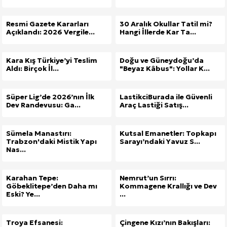
Kuzu Fileto Seçimi ve Pişirme Önerileri: Yumuşak D
Resmi Gazete Kararları
30 Aralık Okullar Tatil mi?
Açıklandı: 2026 Vergile...
Hangi İllerde Kar Ta...
Dar Tavanlı Alanlar İçin Oval Hava Kanalı Avantajları
Kara Kış Türkiye’yi Teslim
Doğu ve Güneydoğu’da
Aldı: Birçok İl...
"Beyaz Kâbus": Yollar K...
Süper Lig’de 2026’nın İlk
LastikciBurada ile Güvenli
Dev Randevusu: Ga...
Araç Lastiği Satış...
Sümela Manastırı:
Kutsal Emanetler: Topkapı
Trabzon'daki Mistik Yapı
Sarayı’ndaki Yavuz S...
Nas...
Karahan Tepe:
Nemrut’un Sırrı:
Göbeklitepe’den Daha mı
Kommagene Krallığı ve Dev
Eski? Ye...
...
Troya Efsanesi:
Çingene Kızı’nın Bakışları: