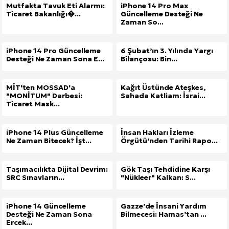
Mutfakta Tavuk Eti Alarmı:
iPhone 14 Pro Max
Ticaret Bakanlığı�...
Güncelleme Desteği Ne
Zaman So...
iPhone 14 Pro Güncelleme
6 Şubat’ın 3. Yılında Yargı
Desteği Ne Zaman Sona E...
Bilançosu: Bin...
MİT'ten MOSSAD'a
Kağıt Üstünde Ateşkes,
"MONİTUM" Darbesi:
Sahada Katliam: İsrai...
Ticaret Mask...
iPhone 14 Plus Güncelleme
İnsan Hakları İzleme
Ne Zaman Bitecek? İşt...
Örgütü'nden Tarihi Rapo...
Taşımacılıkta Dijital Devrim:
Gök Taşı Tehdidine Karşı
SRC Sınavların...
"Nükleer" Kalkan: S...
iPhone 14 Güncelleme
Gazze’de İnsani Yardım
Desteği Ne Zaman Sona
Bilmecesi: Hamas’tan ...
Ercek...