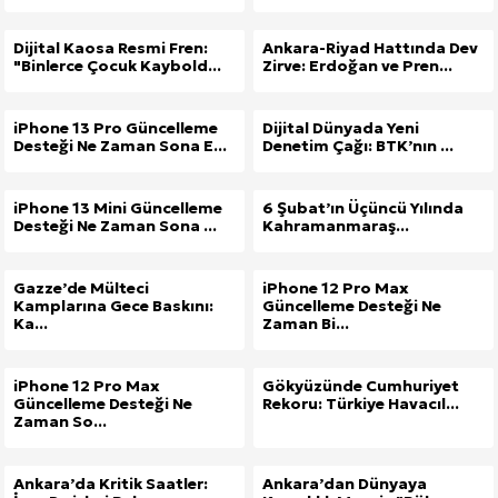
Dijital Kaosa Resmi Fren:
Ankara-Riyad Hattında Dev
"Binlerce Çocuk Kaybold...
Zirve: Erdoğan ve Pren...
iPhone 13 Pro Güncelleme
Dijital Dünyada Yeni
Desteği Ne Zaman Sona E...
Denetim Çağı: BTK’nın ...
iPhone 13 Mini Güncelleme
6 Şubat’ın Üçüncü Yılında
Desteği Ne Zaman Sona ...
Kahramanmaraş...
Gazze’de Mülteci
iPhone 12 Pro Max
Kamplarına Gece Baskını:
Güncelleme Desteği Ne
Ka...
Zaman Bi...
iPhone 12 Pro Max
Gökyüzünde Cumhuriyet
Güncelleme Desteği Ne
Rekoru: Türkiye Havacıl...
Zaman So...
Ankara’da Kritik Saatler:
Ankara’dan Dünyaya