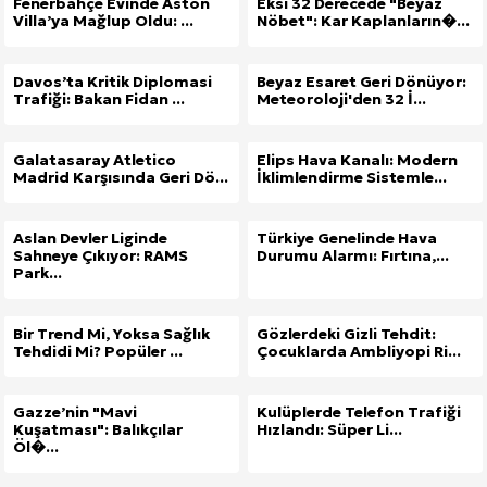
Fenerbahçe Evinde Aston
Eksi 32 Derecede "Beyaz
Villa’ya Mağlup Oldu: ...
Nöbet": Kar Kaplanların�...
Davos’ta Kritik Diplomasi
Beyaz Esaret Geri Dönüyor:
Trafiği: Bakan Fidan ...
Meteoroloji'den 32 İ...
Galatasaray Atletico
Elips Hava Kanalı: Modern
Madrid Karşısında Geri Dö...
İklimlendirme Sistemle...
Aslan Devler Liginde
Türkiye Genelinde Hava
Sahneye Çıkıyor: RAMS
Durumu Alarmı: Fırtına,...
Park...
Bir Trend Mi, Yoksa Sağlık
Gözlerdeki Gizli Tehdit:
Tehdidi Mi? Popüler ...
Çocuklarda Ambliyopi Ri...
Gazze’nin "Mavi
Kulüplerde Telefon Trafiği
Kuşatması": Balıkçılar
Hızlandı: Süper Li...
Öl�...