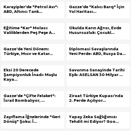
Karayipler’de "Petrol Avı":
Gazze’de "Kalıcı Barış" İçin
ABD, Altıncı Tank...
Yol Haritası...
Eğitime "Kar" Molası:
Okulda Karın Ağrısı, Evde
Valiliklerden Peş Peşe A...
Huzursuzluk: Çocukl...
Gazze’de Yeni Dönem:
Diplomasi Savaşlarında
Türkiye, Mısır ve Katar...
Yeni Perde: ABD, Rusya Da...
Eksi 20 Derecede
Savunma Sanayinde Tarihi
Şampiyonluk İnadı: Muşlu
Eşik: ASELSAN 30 Milyar ...
Kaya...
Gazze’de "Çifte Felaket":
Ziraat Türkiye Kupası’nda
İsrail Bombalıyor, ...
2. Perde Açılıyor...
Zayıflama İğnelerinde "Geri
Yapay Zeka Sağlığımızı
Dönüş" Şoku: İ...
Tehdit mi Ediyor? Goo...