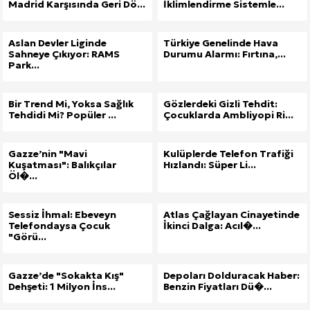
Madrid Karşısında Geri Dö...
İklimlendirme Sistemle...
Aslan Devler Liginde
Türkiye Genelinde Hava
Sahneye Çıkıyor: RAMS
Durumu Alarmı: Fırtına,...
Park...
Bir Trend Mi, Yoksa Sağlık
Gözlerdeki Gizli Tehdit:
Tehdidi Mi? Popüler ...
Çocuklarda Ambliyopi Ri...
Gazze’nin "Mavi
Kulüplerde Telefon Trafiği
Kuşatması": Balıkçılar
Hızlandı: Süper Li...
Öl�...
Sessiz İhmal: Ebeveyn
Atlas Çağlayan Cinayetinde
Telefondaysa Çocuk
İkinci Dalga: Acıl�...
"Görü...
Gazze’de "Sokakta Kış"
Depoları Dolduracak Haber:
Dehşeti: 1 Milyon İns...
Benzin Fiyatları Dü�...