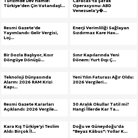
Turizmde Dev Hamle:
Caracas’ta Şafak
Türkiye’den Çin Vatandaşl...
Operasyonu: ABD
Venezuela’y�...
Resmi Gazete’de
Enerji Verimliliği Sağlayan
Yayımlandı: Gelir Vergisi,
Sızdırmaz Kare Hav...
Loj...
Bir Dozla Başlıyor, Kısır
Sınır Kapılarında Yeni
Döngüye Dönüşü...
Dönem: Yurt Dışı Ç...
Teknoloji Dünyasında
Yeni Yılın Faturası Ağır Oldu:
Alarm: 2026 RAM Krizi
2026 Vergileri...
Kapı...
Resmi Gazete Kararları
30 Aralık Okullar Tatil mi?
Açıklandı: 2026 Vergile...
Hangi İllerde Kar Ta...
Kara Kış Türkiye’yi Teslim
Doğu ve Güneydoğu’da
Aldı: Birçok İl...
"Beyaz Kâbus": Yollar K...