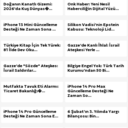
Doğanın Kanatlı Gizemi:
Onk Haber: Yeni Nesil
2026’da Kuş Dünyas�...
Haberciliğin Dijital Yüzü...
iPhone 13 Mini Güncelleme
Silikon Vadisi’nin Epstein
Desteği Ne Zaman Sona ...
Kabusu: Teknoloji Lid...
Türkiye Kitap İçin Tek Yürek:
Gazze’de Kanlı İhlal: İsrail
81 İlde Dev Oku...
Ateşkesi Yerle ...
Gazze’de "Sözde" Ateşkes:
Bilgiye Engel Yok: Türk Tarih
İsrail Saldırılar...
Kurumu’ndan 50 Bi...
Mutfakta Tavuk Eti Alarmı:
iPhone 14 Pro Max
Ticaret Bakanlığı�...
Güncelleme Desteği Ne
Zaman So...
iPhone 14 Pro Güncelleme
6 Şubat’ın 3. Yılında Yargı
Desteği Ne Zaman Sona E...
Bilançosu: Bin...