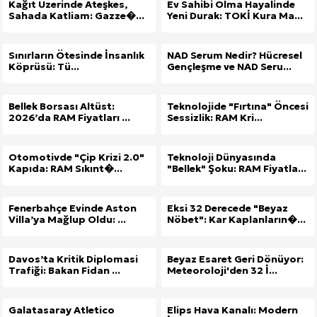
Kağıt Üzerinde Ateşkes,
Ev Sahibi Olma Hayalinde
Sahada Katliam: Gazze�...
Yeni Durak: TOKİ Kura Ma...
Sınırların Ötesinde İnsanlık
NAD Serum Nedir? Hücresel
Köprüsü: Tü...
Gençleşme ve NAD Seru...
Bellek Borsası Altüst:
Teknolojide "Fırtına" Öncesi
2026’da RAM Fiyatları ...
Sessizlik: RAM Kri...
Otomotivde "Çip Krizi 2.0"
Teknoloji Dünyasında
Kapıda: RAM Sıkınt�...
"Bellek" Şoku: RAM Fiyatla...
Fenerbahçe Evinde Aston
Eksi 32 Derecede "Beyaz
Villa’ya Mağlup Oldu: ...
Nöbet": Kar Kaplanların�...
Davos’ta Kritik Diplomasi
Beyaz Esaret Geri Dönüyor:
Trafiği: Bakan Fidan ...
Meteoroloji'den 32 İ...
Galatasaray Atletico
Elips Hava Kanalı: Modern