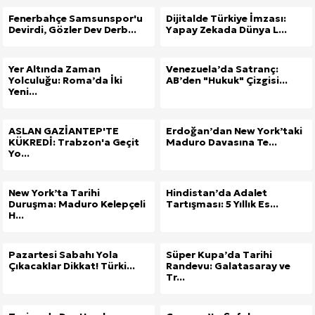
Fenerbahçe Samsunspor'u
Dijitalde Türkiye İmzası:
Devirdi, Gözler Dev Derb...
Yapay Zekada Dünya L...
Yer Altında Zaman
Venezuela’da Satranç:
Yolculuğu: Roma’da İki
AB’den "Hukuk" Çizgisi...
Yeni...
ASLAN GAZİANTEP'TE
Erdoğan’dan New York’taki
KÜKREDİ: Trabzon'a Geçit
Maduro Davasına Te...
Yo...
New York’ta Tarihi
Hindistan’da Adalet
Duruşma: Maduro Kelepçeli
Tartışması: 5 Yıllık Es...
H...
Pazartesi Sabahı Yola
Süper Kupa’da Tarihi
Çıkacaklar Dikkat! Türki...
Randevu: Galatasaray ve
Tr...