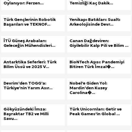
Oylanıyor: Ferzen...
Temizliği Kaç Dakik...
Türk Gençlerinin Robotik
Yenikapı Batıkları: Sualtı
Başarıları ve TEKNOF...
Arkeolojisinde Devr...
İTÜ Güneş Arabaları:
Canan Dağdeviren:
Geleceğin Mühendisleri...
Giyilebilir Kalp Pili ve Bilim ...
Antarktika Seferleri: Türk
BioNTech Aşısı: Pandemiyi
Bilim Üssü ve 2025 V...
Bitiren Türk İmzal�...
Devrim’den TOGG’a:
Nobel’e Giden Yol:
Türkiye’nin Yarım Asır...
Mardin’den Kuzey
Carolina�...
Gökyüzündeki İmza:
Türk Unicornları: Getir ve
Bayraktar TB2 ve Milli
Peak Games'in Global ...
Savu...