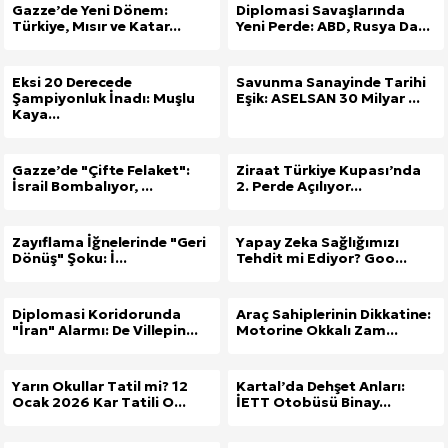
Gazze’de Yeni Dönem:
Diplomasi Savaşlarında
Türkiye, Mısır ve Katar...
Yeni Perde: ABD, Rusya Da...
Eksi 20 Derecede
Savunma Sanayinde Tarihi
Şampiyonluk İnadı: Muşlu
Eşik: ASELSAN 30 Milyar ...
Kaya...
Gazze’de "Çifte Felaket":
Ziraat Türkiye Kupası’nda
İsrail Bombalıyor, ...
2. Perde Açılıyor...
Zayıflama İğnelerinde "Geri
Yapay Zeka Sağlığımızı
Dönüş" Şoku: İ...
Tehdit mi Ediyor? Goo...
Diplomasi Koridorunda
Araç Sahiplerinin Dikkatine:
"İran" Alarmı: De Villepin...
Motorine Okkalı Zam...
Yarın Okullar Tatil mi? 12
Kartal’da Dehşet Anları:
Ocak 2026 Kar Tatili O...
İETT Otobüsü Binay...
Site İçi (On-Page) SEO Hizmeti: Web Sitenizin Gör