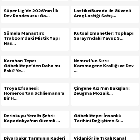
Süper Lig’de 2026’nın İlk
LastikciBurada ile Güvenli
Dev Randevusu: Ga...
Araç Lastiği Satış...
Sümela Manastırı:
Kutsal Emanetler: Topkapı
Trabzon'daki Mistik Yapı
Sarayı’ndaki Yavuz S...
Nas...
Karahan Tepe:
Nemrut’un Sırrı:
Göbeklitepe’den Daha mı
Kommagene Krallığı ve Dev
Eski? Ye...
...
Troya Efsanesi:
Çingene Kızı’nın Bakışları:
Homeros’tan Schliemann’a
Zeugma Mozaik...
Bir H...
Derinkuyu Yeraltı Şehri:
Göbeklitepe: İnsanlık
Kapadokya'nın Gizemli ...
Tarihini Değiştiren Sı...
Diyarbakır Tarımının Kaderi
Vidanjör ile Tıkalı Kanal