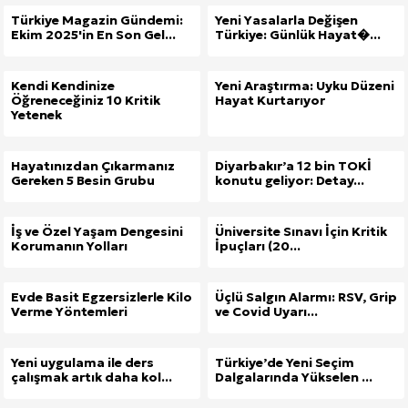
Türkiye Magazin Gündemi:
Yeni Yasalarla Değişen
Ekim 2025'in En Son Gel...
Türkiye: Günlük Hayat�...
Kendi Kendinize
Yeni Araştırma: Uyku Düzeni
Öğreneceğiniz 10 Kritik
Hayat Kurtarıyor
Yetenek
Hayatınızdan Çıkarmanız
Diyarbakır’a 12 bin TOKİ
Gereken 5 Besin Grubu
konutu geliyor: Detay...
İş ve Özel Yaşam Dengesini
Üniversite Sınavı İçin Kritik
Korumanın Yolları
İpuçları (20...
Evde Basit Egzersizlerle Kilo
Üçlü Salgın Alarmı: RSV, Grip
Verme Yöntemleri
ve Covid Uyarı...
Yeni uygulama ile ders
Türkiye’de Yeni Seçim
çalışmak artık daha kol...
Dalgalarında Yükselen ...