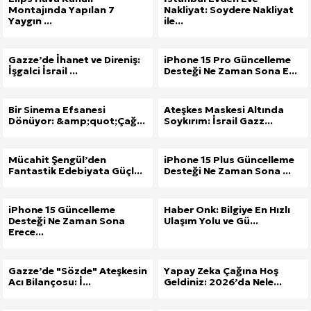
Montajında Yapılan 7
Nakliyat: Soydere Nakliyat
Yaygın ...
ile...
Gazze’de İhanet ve Direniş:
iPhone 15 Pro Güncelleme
İşgalci İsrail ...
Desteği Ne Zaman Sona E...
Bir Sinema Efsanesi
Ateşkes Maskesi Altında
Dönüyor: &amp;quot;Çağ...
Soykırım: İsrail Gazz...
Mücahit Şengül’den
iPhone 15 Plus Güncelleme
Fantastik Edebiyata Güçl...
Desteği Ne Zaman Sona ...
iPhone 15 Güncelleme
Haber Onk: Bilgiye En Hızlı
Desteği Ne Zaman Sona
Ulaşım Yolu ve Gü...
Erece...
Gazze’de "Sözde" Ateşkesin
Yapay Zeka Çağına Hoş
Acı Bilançosu: İ...
Geldiniz: 2026’da Nele...