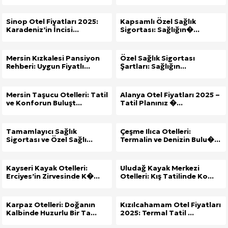
Sinop Otel Fiyatları 2025:
Kapsamlı Özel Sağlık
Karadeniz’in İncisi...
Sigortası: Sağlığın�...
Mersin Kızkalesi Pansiyon
Özel Sağlık Sigortası
Rehberi: Uygun Fiyatlı...
Şartları: Sağlığın...
Mersin Taşucu Otelleri: Tatil
Alanya Otel Fiyatları 2025 –
ve Konforun Buluşt...
Tatil Planınız �...
Tamamlayıcı Sağlık
Çeşme Ilıca Otelleri:
Sigortası ve Özel Sağlı...
Termalin ve Denizin Bulu�...
Kayseri Kayak Otelleri:
Uludağ Kayak Merkezi
Erciyes’in Zirvesinde K�...
Otelleri: Kış Tatilinde Ko...
Karpaz Otelleri: Doğanın
Kızılcahamam Otel Fiyatları
Kalbinde Huzurlu Bir Ta...
2025: Termal Tatil ...