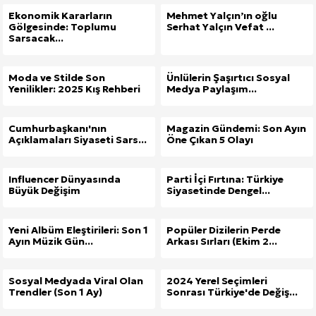
Ekonomik Kararların
Mehmet Yalçın’ın oğlu
Gölgesinde: Toplumu
Serhat Yalçın Vefat ...
Sarsacak...
Moda ve Stilde Son
Ünlülerin Şaşırtıcı Sosyal
Yenilikler: 2025 Kış Rehberi
Medya Paylaşım...
Cumhurbaşkanı'nın
Magazin Gündemi: Son Ayın
Açıklamaları Siyaseti Sars...
Öne Çıkan 5 Olayı
Influencer Dünyasında
Parti İçi Fırtına: Türkiye
Büyük Değişim
Siyasetinde Dengel...
Yeni Albüm Eleştirileri: Son 1
Popüler Dizilerin Perde
Ayın Müzik Gün...
Arkası Sırları (Ekim 2...
Sosyal Medyada Viral Olan
2024 Yerel Seçimleri
Trendler (Son 1 Ay)
Sonrası Türkiye'de Değiş...