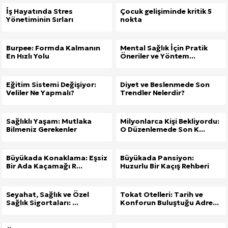
İş Hayatında Stres
Çocuk gelişiminde kritik 5
Yönetiminin Sırları
nokta
Burpee: Formda Kalmanın
Mental Sağlık İçin Pratik
En Hızlı Yolu
Öneriler ve Yöntem...
Eğitim Sistemi Değişiyor:
Diyet ve Beslenmede Son
Veliler Ne Yapmalı?
Trendler Nelerdir?
Sağlıklı Yaşam: Mutlaka
Milyonlarca Kişi Bekliyordu:
Bilmeniz Gerekenler
O Düzenlemede Son K...
Büyükada Konaklama: Eşsiz
Büyükada Pansiyon:
Bir Ada Kaçamağı R...
Huzurlu Bir Kaçış Rehberi
Seyahat, Sağlık ve Özel
Tokat Otelleri: Tarih ve
Sağlık Sigortaları: ...
Konforun Buluştuğu Adre...