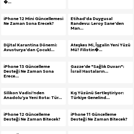
�...
iPhone 12 Mini Güncellemesi
Etihad’da Duygusal
Ne Zaman Sona Erecek?
Randevu: Leroy Sane’den
Man...
Dijital Karantina Dönemi:
Ateşkes Mi, İşgalin Yeni Yüzü
Avusturya’dan Çocukl...
Mü? Filistin�...
iPhone 13 Güncelleme
Gazze’de "Sağlık Duvarı":
Desteği Ne Zaman Sona
İsrail Hastaların...
Erece...
Silikon Vadisi’nden
Kış Yüzünü Sertleştiriyor:
Anadolu’ya Yeni Rota: Tür...
Türkiye Genelind...
iPhone 12 Güncelleme
iPhone 11 Güncelleme
Desteği Ne Zaman Bitecek?
Desteği Ne Zaman Bitecek?