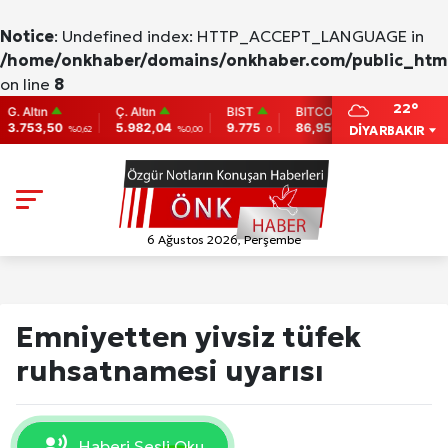
Notice
: Undefined index: HTTP_ACCEPT_LANGUAGE in
/home/onkhaber/domains/onkhaber.com/public_html
on line
8
22°
tın
Ç. Altın
BIST
BITCOIN
ETHEREUM
3,50
5.982,04
9.775
86,956.742
2,007.26
DİYARBAKIR
%0,62
%0,00
0
-0.31
-0.
6 Ağustos 2026, Perşembe
Emniyetten yivsiz tüfek
ruhsatnamesi uyarısı
Haberi Sesli Oku