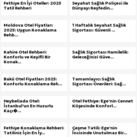
Fethiye En İyi Oteller: 2025
Seyahat Sağlık Poliçesi ile
Tatil Rehberi
Dünyayı Keşfedin...
Moldova Otel Fiyatları
1 Haftalık Seyahat Sağlık
2025: Uygun Konaklama
Sigortası: Güvenli ...
Rehb...
Kahire Otel Rehberi:
Sağlık Sigortası Hamilelik:
Konforlu ve Keyifli Bir
Geleceğinizi Güve...
Konak...
Bakü Otel Fiyatları 2025:
Tamamlayıcı Sağlık
Konforlu Konaklama Reh...
Sigortası Önerileri: Sağ...
Heybeliada Otel:
Otel Fethiye: Ege’nin Cennet
İstanbul’un En Huzurlu
Köşesinde Konforl...
Kaçı�...
Fethiye Konaklama Rehberi:
Çeşme Tatili: Ege’nin
Tatiliniz İçin En İy...
İncisinde Unutulmaz Bir...