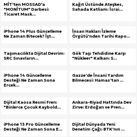
MİT'ten MOSSAD'a
Kağıt Üstünde Ateşkes,
"MONİTUM" Darbesi:
Sahada Katliam: İsrai...
Ticaret Mask...
iPhone 14 Plus Güncelleme
İnsan Hakları İzleme
Ne Zaman Bitecek? İşt...
Örgütü'nden Tarihi Rapo...
Taşımacılıkta Dijital Devrim:
Gök Taşı Tehdidine Karşı
SRC Sınavların...
"Nükleer" Kalkan: S...
iPhone 14 Güncelleme
Gazze’de İnsani Yardım
Desteği Ne Zaman Sona
Bilmecesi: Hamas’tan ...
Ercek...
Dijital Kaosa Resmi Fren:
Ankara-Riyad Hattında Dev
"Binlerce Çocuk Kaybold...
Zirve: Erdoğan ve Pren...
iPhone 13 Pro Güncelleme
Dijital Dünyada Yeni
Desteği Ne Zaman Sona E...
Denetim Çağı: BTK’nın ...