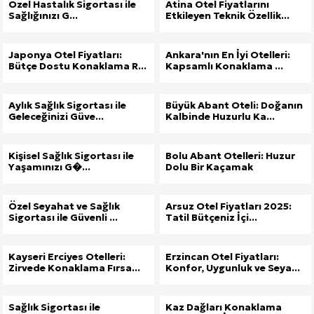
Özel Hastalık Sigortası ile
Atina Otel Fiyatlarını
Sağlığınızı G...
Etkileyen Teknik Özellik...
Japonya Otel Fiyatları:
Ankara'nın En İyi Otelleri:
Bütçe Dostu Konaklama R...
Kapsamlı Konaklama ...
Aylık Sağlık Sigortası ile
Büyük Abant Oteli: Doğanın
Geleceğinizi Güve...
Kalbinde Huzurlu Ka...
Kişisel Sağlık Sigortası ile
Bolu Abant Otelleri: Huzur
Yaşamınızı G�...
Dolu Bir Kaçamak
Özel Seyahat ve Sağlık
Arsuz Otel Fiyatları 2025:
Sigortası ile Güvenli ...
Tatil Bütçeniz İçi...
Kayseri Erciyes Otelleri:
Erzincan Otel Fiyatları:
Zirvede Konaklama Fırsa...
Konfor, Uygunluk ve Seya...
Sağlık Sigortası ile
Kaz Dağları Konaklama