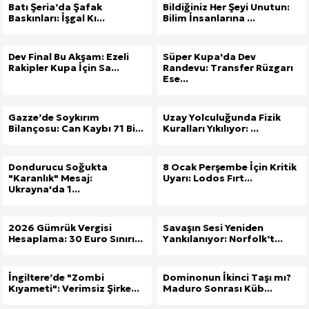
Batı Şeria’da Şafak
Bildiğiniz Her Şeyi Unutun:
Baskınları: İşgal Kı...
Bilim İnsanlarına ...
Kuzu Fileto Seçimi ve Pişirme Önerileri: Yumuşak D
Dar Tavanlı Alanlar İçin Oval Hava Kanalı Avantajları
Dev Final Bu Akşam: Ezeli
Süper Kupa'da Dev
Rakipler Kupa İçin Sa...
Randevu: Transfer Rüzgarı
Ese...
Gazze’de Soykırım
Uzay Yolculuğunda Fizik
Bilançosu: Can Kaybı 71 Bi...
Kuralları Yıkılıyor: ...
Dondurucu Soğukta
8 Ocak Perşembe İçin Kritik
"Karanlık" Mesaj:
Uyarı: Lodos Fırt...
Ukrayna'da 1...
2026 Gümrük Vergisi
Savaşın Sesi Yeniden
Hesaplama: 30 Euro Sınırı...
Yankılanıyor: Norfolk’t...
İngiltere’de "Zombi
Dominonun İkinci Taşı mı?
Kıyameti": Verimsiz Şirke...
Maduro Sonrası Küb...