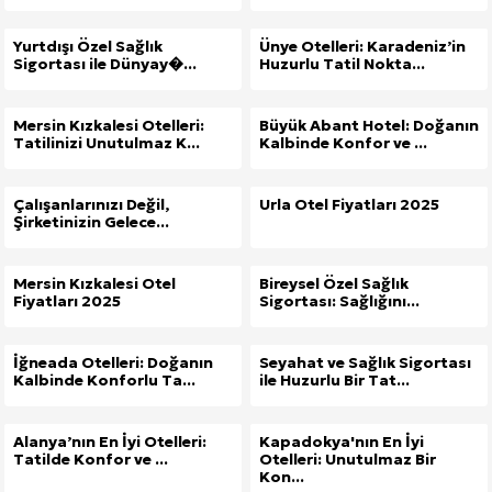
Yurtdışı Özel Sağlık
Ünye Otelleri: Karadeniz’in
Sigortası ile Dünyay�...
Huzurlu Tatil Nokta...
Mersin Kızkalesi Otelleri:
Büyük Abant Hotel: Doğanın
Tatilinizi Unutulmaz K...
Kalbinde Konfor ve ...
Çalışanlarınızı Değil,
Urla Otel Fiyatları 2025
Şirketinizin Gelece...
Mersin Kızkalesi Otel
Bireysel Özel Sağlık
Fiyatları 2025
Sigortası: Sağlığını...
İğneada Otelleri: Doğanın
Seyahat ve Sağlık Sigortası
Kalbinde Konforlu Ta...
ile Huzurlu Bir Tat...
Alanya’nın En İyi Otelleri:
Kapadokya'nın En İyi
Tatilde Konfor ve ...
Otelleri: Unutulmaz Bir
Kon...