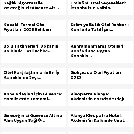
Sağlık Sigortası ile
Eminönü Otel Seçenekleri:
Geleceğinizi Güvence Alt...
İstanbul’un Kalbin...
Kozaklı Termal Otel
Selimiye Butik Otel Rehberi:
Fiyatları: 2025 Rehberi
Konforlu Tatil İçin...
Bolu Tatil Yerleri: Doğanın
Kahramanmaraş Otelleri:
Kalbinde Tatil Rehbe...
Konforlu ve Uygun
Konakla...
Otel Karşılaştırma ile En İyi
Gökçeada Otel Fiyatları
Konaklama Seçi...
2025
Anne Adayları İçin Güvence:
Kleopatra Alanya:
Hamilelerde Tamaml...
Akdeniz’in En Gözde Plajı
Geleceğinizi Güvence Altına
Alanya Kleopatra Hotel:
Alın: Uygun Sağl�...
Akdeniz’in Kalbinde Unut...