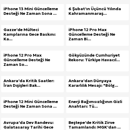
iPhone 13 Mini Güncelleme
6 Şubat’ın Üçüncü Yılında
Desteği Ne Zaman Sona ...
Kahramanmaraş...
Gazze’de Mülteci
iPhone 12 Pro Max
Kamplarına Gece Baskını:
Güncelleme Desteği Ne
Ka...
Zaman Bi...
iPhone 12 Pro Max
Gökyüzünde Cumhuriyet
Güncelleme Desteği Ne
Rekoru: Türkiye Havacıl...
Zaman So...
Ankara’da Kritik Saatler:
Ankara’dan Dünyaya
İran Dışişleri Bak...
Kararlılık Mesajı: "Bölg...
iPhone 12 Mini Güncelleme
Enerji Bağımsızlığının Gizli
Desteği Ne Zaman Sona ...
Anahtarı: Tü...
Avrupa’da Dev Randevu:
Beştepe’de Kritik Zirve
Galatasaray Tarihi Gece
Tamamlandı: MGK’dan ...