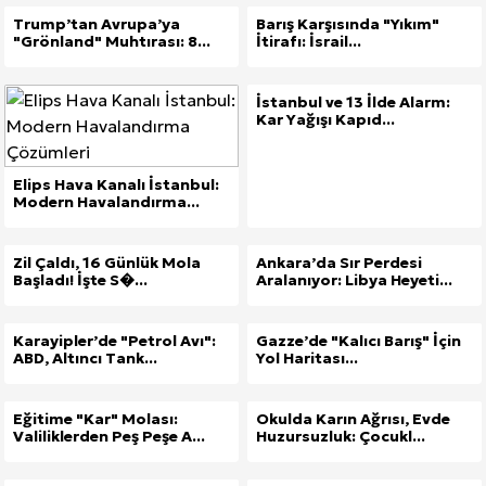
Trump’tan Avrupa’ya
Barış Karşısında "Yıkım"
"Grönland" Muhtırası: 8...
İtirafı: İsrail...
İstanbul ve 13 İlde Alarm:
Kar Yağışı Kapıd...
Elips Hava Kanalı İstanbul:
Modern Havalandırma...
Zil Çaldı, 16 Günlük Mola
Ankara’da Sır Perdesi
Başladı! İşte S�...
Aralanıyor: Libya Heyeti...
Karayipler’de "Petrol Avı":
Gazze’de "Kalıcı Barış" İçin
ABD, Altıncı Tank...
Yol Haritası...
Eğitime "Kar" Molası:
Okulda Karın Ağrısı, Evde
Valiliklerden Peş Peşe A...
Huzursuzluk: Çocukl...