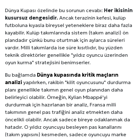
Dünya Kupası özelinde bu sorunun cevabı:
Her ikisinin
kusursuz dengesidir.
Ancak terazinin kefesi, kulüp
futboluna kıyasla bireysel yeteneklere biraz daha fazla
kayabilir. Kulüp takımlarında sistem (takım analizi) ön
plandadır çünkü bunu oturtmak için aylarca süreleri
vardır. Milli takımlarda ise süre kısıtlıdır, bu yüzden
teknik direktörler genellikle "yıldız oyuncu üzerinden
oyun kurma" stratejisini benimserler.
Bu bağlamda
Dünya kupasında kritik maçların
analizi
yapılırken, rakibin "kilit oyuncusunu" durdurma
planı genellikle takımın genel oyun planından daha
belirleyici olabilir. Örneğin, Kylian Mbappé'yi
durdurmak için hazırlanan bir analiz, Fransa milli
takımının genel pas trafiğini analiz etmekten daha
öncelikli olabilir. Ancak sadece bireye odaklanmak da
hatadır. O yıldız oyuncuyu besleyen pas kanallarını
(takım yapısını) kesmeden, sadece oyuncuyu marke