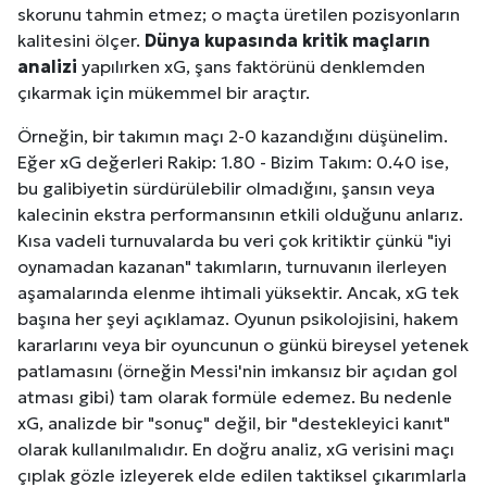
skorunu tahmin etmez; o maçta üretilen pozisyonların
kalitesini ölçer.
Dünya kupasında kritik maçların
analizi
yapılırken xG, şans faktörünü denklemden
çıkarmak için mükemmel bir araçtır.
Örneğin, bir takımın maçı 2-0 kazandığını düşünelim.
Eğer xG değerleri Rakip: 1.80 - Bizim Takım: 0.40 ise,
bu galibiyetin sürdürülebilir olmadığını, şansın veya
kalecinin ekstra performansının etkili olduğunu anlarız.
Kısa vadeli turnuvalarda bu veri çok kritiktir çünkü "iyi
oynamadan kazanan" takımların, turnuvanın ilerleyen
aşamalarında elenme ihtimali yüksektir. Ancak, xG tek
başına her şeyi açıklamaz. Oyunun psikolojisini, hakem
kararlarını veya bir oyuncunun o günkü bireysel yetenek
patlamasını (örneğin Messi'nin imkansız bir açıdan gol
atması gibi) tam olarak formüle edemez. Bu nedenle
xG, analizde bir "sonuç" değil, bir "destekleyici kanıt"
olarak kullanılmalıdır. En doğru analiz, xG verisini maçı
çıplak gözle izleyerek elde edilen taktiksel çıkarımlarla