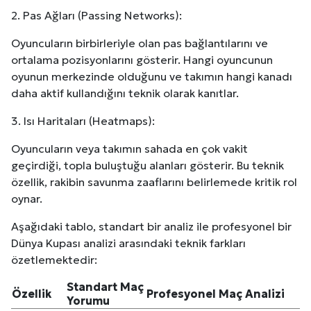
2. Pas Ağları (Passing Networks):
Kuzu Fileto Seçimi ve Pişirme Önerileri: Yumuşak D
Oyuncuların birbirleriyle olan pas bağlantılarını ve
Dar Tavanlı Alanlar İçin Oval Hava Kanalı Avantajları
ortalama pozisyonlarını gösterir. Hangi oyuncunun
oyunun merkezinde olduğunu ve takımın hangi kanadı
daha aktif kullandığını teknik olarak kanıtlar.
3. Isı Haritaları (Heatmaps):
Oyuncuların veya takımın sahada en çok vakit
geçirdiği, topla buluştuğu alanları gösterir. Bu teknik
özellik, rakibin savunma zaaflarını belirlemede kritik rol
oynar.
Aşağıdaki tablo, standart bir analiz ile profesyonel bir
Dünya Kupası analizi arasındaki teknik farkları
özetlemektedir:
Standart Maç
Özellik
Profesyonel Maç Analizi
Yorumu