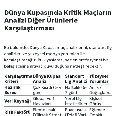
Dünya Kupasında Kritik Maçların
Analizi Diğer Ürünlerle
Karşılaştırması
Bu bölümde, Dünya Kupası maç analizlerini, standart lig
analizleri ve yüzeysel medya yorumları ile
karşılaştıracağız. Bu kıyaslama, neden profesyonel bir
bakış açısına ihtiyaç duyulduğunu netleştirecektir.
Karşılaştırma
Dünya Kupası
Standart
Yüzeysel
Kriteri
Analizi
Lig Analizi
Yorumlar
Hazırlık
Çok Kısıtlı (3-4
Haftalık (6-
Anlık /
Süresi
gün)
7 gün)
Doğaçlama
Global Veri
Yerel Lig
Kişisel
Veri Kaynağı
Havuzları
İstatistikleri
Görüş
Eleme usulü
Puan usulü
Eğlence
Risk Faktörü
(Yüksek Stres)
(Telafi Var)
Odaklı