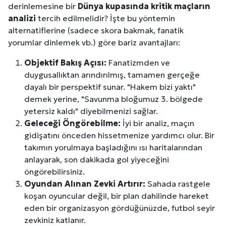
derinlemesine bir
Dünya kupasında kritik maçların
analizi
tercih edilmelidir? İşte bu yöntemin
alternatiflerine (sadece skora bakmak, fanatik
yorumlar dinlemek vb.) göre bariz avantajları:
Objektif Bakış Açısı:
Fanatizmden ve
duygusallıktan arındırılmış, tamamen gerçeğe
dayalı bir perspektif sunar. "Hakem bizi yaktı"
demek yerine, "Savunma bloğumuz 3. bölgede
yetersiz kaldı" diyebilmenizi sağlar.
Geleceği Öngörebilme:
İyi bir analiz, maçın
gidişatını önceden hissetmenize yardımcı olur. Bir
takımın yorulmaya başladığını ısı haritalarından
anlayarak, son dakikada gol yiyeceğini
öngörebilirsiniz.
Oyundan Alınan Zevki Artırır:
Sahada rastgele
koşan oyuncular değil, bir plan dahilinde hareket
eden bir organizasyon gördüğünüzde, futbol seyir
zevkiniz katlanır.