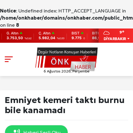
Notice
: Undefined index: HTTP_ACCEPT_LANGUAGE in
/home/onkhaber/domains/onkhaber.com/public_html
on line
8
9°
 Altın
Ç. Altın
BIST
BITCOIN
ETHERE
753,50
5.982,04
9.775
86,956.742
2,007.26
DİYARBAKIR
%0,62
%0,00
0
-0.31
6 Ağustos 2026, Perşembe
Emniyet kemeri taktı burnu
bile kanamadı
Haberi Sesli Oku