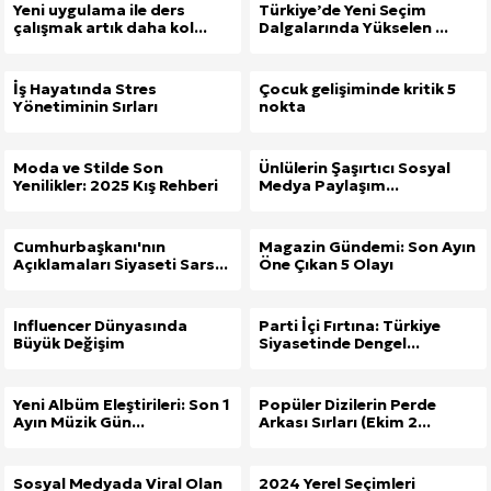
Yeni uygulama ile ders
Türkiye’de Yeni Seçim
çalışmak artık daha kol...
Dalgalarında Yükselen ...
İş Hayatında Stres
Çocuk gelişiminde kritik 5
Yönetiminin Sırları
nokta
Moda ve Stilde Son
Ünlülerin Şaşırtıcı Sosyal
Yenilikler: 2025 Kış Rehberi
Medya Paylaşım...
Cumhurbaşkanı'nın
Magazin Gündemi: Son Ayın
Açıklamaları Siyaseti Sars...
Öne Çıkan 5 Olayı
Influencer Dünyasında
Parti İçi Fırtına: Türkiye
Büyük Değişim
Siyasetinde Dengel...
Yeni Albüm Eleştirileri: Son 1
Popüler Dizilerin Perde
Ayın Müzik Gün...
Arkası Sırları (Ekim 2...
Sosyal Medyada Viral Olan
2024 Yerel Seçimleri