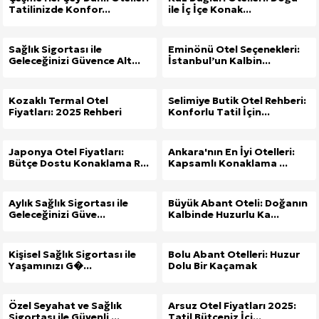
Tatilinizde Konfor...
ile İç İçe Konak...
Sağlık Sigortası ile
Eminönü Otel Seçenekleri:
Geleceğinizi Güvence Alt...
İstanbul’un Kalbin...
Kozaklı Termal Otel
Selimiye Butik Otel Rehberi:
Fiyatları: 2025 Rehberi
Konforlu Tatil İçin...
Japonya Otel Fiyatları:
Ankara'nın En İyi Otelleri:
Bütçe Dostu Konaklama R...
Kapsamlı Konaklama ...
Aylık Sağlık Sigortası ile
Büyük Abant Oteli: Doğanın
Geleceğinizi Güve...
Kalbinde Huzurlu Ka...
Kişisel Sağlık Sigortası ile
Bolu Abant Otelleri: Huzur
Yaşamınızı G�...
Dolu Bir Kaçamak
Özel Seyahat ve Sağlık
Arsuz Otel Fiyatları 2025:
Sigortası ile Güvenli ...
Tatil Bütçeniz İçi...