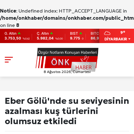
Notice
: Undefined index: HTTP_ACCEPT_LANGUAGE in
/home/onkhaber/domains/onkhaber.com/public_html
on line
8
9°
ltın
Ç. Altın
BIST
BITCOIN
ETHEREU
53,50
5.982,04
9.775
86,956.742
2,007.26
DİYARBAKIR
%0,62
%0,00
0
-0.31
-
8 Ağustos 2026, Cumartesi
Eber Gölü'nde su seviyesinin
azalması kuş türlerini
olumsuz etkiledi