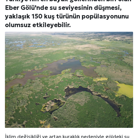
Eber Gölü'nde su seviyesinin düşmesi,
yaklaşık 150 kuş türünün popülasyonunu
olumsuz etkileyebilir.
İklim değişikliği ve artan kuraklık nedeniyle göldeki su