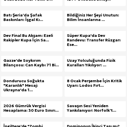
Batı Şeria’da Şafak
Bildiğiniz Her Şeyi Unutun:
Baskınları: İşgal Kı...
Bilim İnsanlarına ...
Dev Final Bu Akşam: Ezeli
Süper Kupa'da Dev
Rakipler Kupa İçin Sa...
Randevu: Transfer Rüzgarı
Ese...
Gazze’de Soykırım
Uzay Yolculuğunda Fizik
Bilançosu: Can Kaybı 71 Bi...
Kuralları Yıkılıyor: ...
Dondurucu Soğukta
8 Ocak Perşembe İçin Kritik
"Karanlık" Mesaj:
Uyarı: Lodos Fırt...
Ukrayna'da 1...
2026 Gümrük Vergisi
Savaşın Sesi Yeniden
Hesaplama: 30 Euro Sınırı...
Yankılanıyor: Norfolk’t...
İngiltere’de "Zombi
Dominonun İkinci Taşı mı?