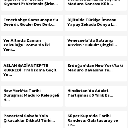
Kıyameti": Verimsiz Şirke...
Maduro Sonrası Küb...
Fenerbahçe Samsunspor'u
Dijitalde Türkiye İmzası:
Devirdi, Gözler Dev Derb...
Yapay Zekada Dünya L...
Yer Altında Zaman
Venezuela’da Satranç:
Yolculuğu: Roma’da İki
AB’den "Hukuk" Çizgisi...
Yeni...
ASLAN GAZİANTEP'TE
Erdoğan’dan New York’taki
KÜKREDİ: Trabzon'a Geçit
Maduro Davasına Te...
Yo...
New York’ta Tarihi
Hindistan’da Adalet
Duruşma: Maduro Kelepçeli
Tartışması: 5 Yıllık Es...
H...
Pazartesi Sabahı Yola
Süper Kupa’da Tarihi
Çıkacaklar Dikkat! Türki...
Randevu: Galatasaray ve
Site İçi (On-Page) SEO Hizmeti: Web Sitenizin Gör
Tr...