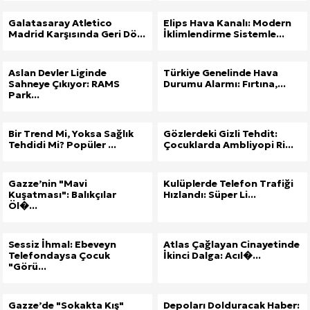
Galatasaray Atletico
Elips Hava Kanalı: Modern
Madrid Karşısında Geri Dö...
İklimlendirme Sistemle...
Aslan Devler Liginde
Türkiye Genelinde Hava
Sahneye Çıkıyor: RAMS
Durumu Alarmı: Fırtına,...
Park...
Bir Trend Mi, Yoksa Sağlık
Gözlerdeki Gizli Tehdit:
Tehdidi Mi? Popüler ...
Çocuklarda Ambliyopi Ri...
Gazze’nin "Mavi
Kulüplerde Telefon Trafiği
Kuşatması": Balıkçılar
Hızlandı: Süper Li...
Öl�...
Sessiz İhmal: Ebeveyn
Atlas Çağlayan Cinayetinde
Telefondaysa Çocuk
İkinci Dalga: Acıl�...
"Görü...
Gazze’de "Sokakta Kış"
Depoları Dolduracak Haber: