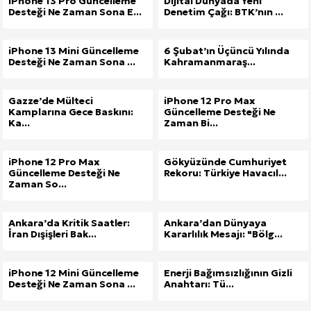
iPhone 13 Pro Güncelleme
Dijital Dünyada Yeni
Desteği Ne Zaman Sona E...
Denetim Çağı: BTK’nın ...
iPhone 13 Mini Güncelleme
6 Şubat’ın Üçüncü Yılında
Desteği Ne Zaman Sona ...
Kahramanmaraş...
Gazze’de Mülteci
iPhone 12 Pro Max
Kamplarına Gece Baskını:
Güncelleme Desteği Ne
Ka...
Zaman Bi...
iPhone 12 Pro Max
Gökyüzünde Cumhuriyet
Güncelleme Desteği Ne
Rekoru: Türkiye Havacıl...
Zaman So...
Ankara’da Kritik Saatler:
Ankara’dan Dünyaya
İran Dışişleri Bak...
Kararlılık Mesajı: "Bölg...
iPhone 12 Mini Güncelleme
Enerji Bağımsızlığının Gizli
Desteği Ne Zaman Sona ...
Anahtarı: Tü...