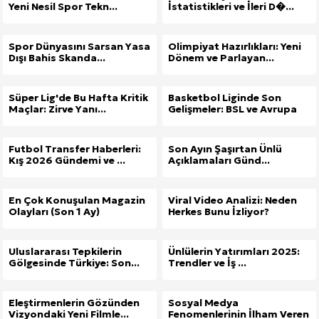
Yeni Nesil Spor Tekn...
İstatistikleri ve İleri D�...
Spor Dünyasını Sarsan Yasa
Olimpiyat Hazırlıkları: Yeni
Dışı Bahis Skanda...
Dönem ve Parlayan...
Süper Lig'de Bu Hafta Kritik
Basketbol Liginde Son
Maçlar: Zirve Yanı...
Gelişmeler: BSL ve Avrupa
Futbol Transfer Haberleri:
Son Ayın Şaşırtan Ünlü
Kış 2026 Gündemi ve ...
Açıklamaları Günd...
En Çok Konuşulan Magazin
Viral Video Analizi: Neden
Olayları (Son 1 Ay)
Herkes Bunu İzliyor?
Uluslararası Tepkilerin
Ünlülerin Yatırımları 2025:
Gölgesinde Türkiye: Son...
Trendler ve İş ...
Eleştirmenlerin Gözünden
Sosyal Medya
Vizyondaki Yeni Filmle...
Fenomenlerinin İlham Veren