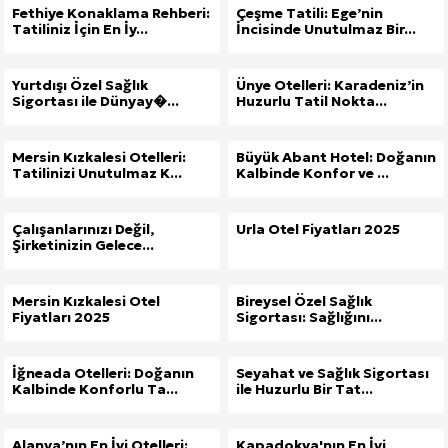
Fethiye Konaklama Rehberi:
Çeşme Tatili: Ege’nin
Tatiliniz İçin En İy...
İncisinde Unutulmaz Bir...
Yurtdışı Özel Sağlık
Ünye Otelleri: Karadeniz’in
Sigortası ile Dünyay�...
Huzurlu Tatil Nokta...
Mersin Kızkalesi Otelleri:
Büyük Abant Hotel: Doğanın
Tatilinizi Unutulmaz K...
Kalbinde Konfor ve ...
Çalışanlarınızı Değil,
Urla Otel Fiyatları 2025
Şirketinizin Gelece...
Mersin Kızkalesi Otel
Bireysel Özel Sağlık
Fiyatları 2025
Sigortası: Sağlığını...
İğneada Otelleri: Doğanın
Seyahat ve Sağlık Sigortası
Kalbinde Konforlu Ta...
ile Huzurlu Bir Tat...
Alanya’nın En İyi Otelleri:
Kapadokya'nın En İyi