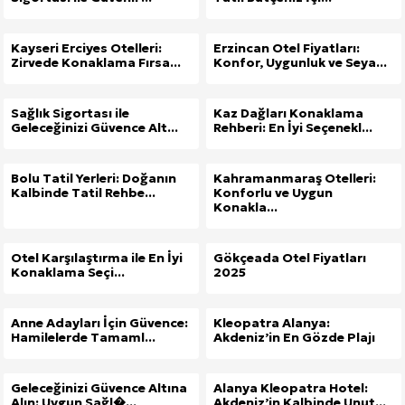
Kayseri Erciyes Otelleri:
Erzincan Otel Fiyatları:
Zirvede Konaklama Fırsa...
Konfor, Uygunluk ve Seya...
Sağlık Sigortası ile
Kaz Dağları Konaklama
Geleceğinizi Güvence Alt...
Rehberi: En İyi Seçenekl...
Bolu Tatil Yerleri: Doğanın
Kahramanmaraş Otelleri:
Kalbinde Tatil Rehbe...
Konforlu ve Uygun
Konakla...
Otel Karşılaştırma ile En İyi
Gökçeada Otel Fiyatları
Konaklama Seçi...
2025
Anne Adayları İçin Güvence:
Kleopatra Alanya:
Hamilelerde Tamaml...
Akdeniz’in En Gözde Plajı
Geleceğinizi Güvence Altına
Alanya Kleopatra Hotel:
Alın: Uygun Sağl�...
Akdeniz’in Kalbinde Unut...