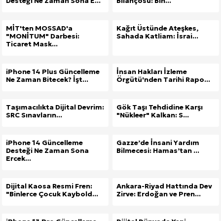
Desteği Ne Zaman Sona E...
Bilançosu: Bin...
MİT'ten MOSSAD'a
Kağıt Üstünde Ateşkes,
"MONİTUM" Darbesi:
Sahada Katliam: İsrai...
Ticaret Mask...
iPhone 14 Plus Güncelleme
İnsan Hakları İzleme
Ne Zaman Bitecek? İşt...
Örgütü'nden Tarihi Rapo...
Taşımacılıkta Dijital Devrim:
Gök Taşı Tehdidine Karşı
SRC Sınavların...
"Nükleer" Kalkan: S...
iPhone 14 Güncelleme
Gazze’de İnsani Yardım
Desteği Ne Zaman Sona
Bilmecesi: Hamas’tan ...
Ercek...
Dijital Kaosa Resmi Fren:
Ankara-Riyad Hattında Dev
"Binlerce Çocuk Kaybold...
Zirve: Erdoğan ve Pren...