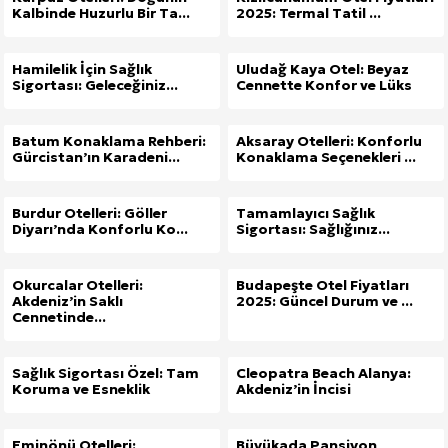
Kalbinde Huzurlu Bir Ta...
2025: Termal Tatil ...
Hamilelik İçin Sağlık
Uludağ Kaya Otel: Beyaz
Sigortası: Geleceğiniz...
Cennette Konfor ve Lüks
Batum Konaklama Rehberi:
Aksaray Otelleri: Konforlu
Gürcistan’ın Karadeni...
Konaklama Seçenekleri ...
Burdur Otelleri: Göller
Tamamlayıcı Sağlık
Diyarı’nda Konforlu Ko...
Sigortası: Sağlığınız...
Okurcalar Otelleri:
Budapeşte Otel Fiyatları
Akdeniz’in Saklı
2025: Güncel Durum ve ...
Cennetinde...
Sağlık Sigortası Özel: Tam
Cleopatra Beach Alanya:
Koruma ve Esneklik
Akdeniz’in İncisi
Eminönü Otelleri:
Büyükada Pansiyon