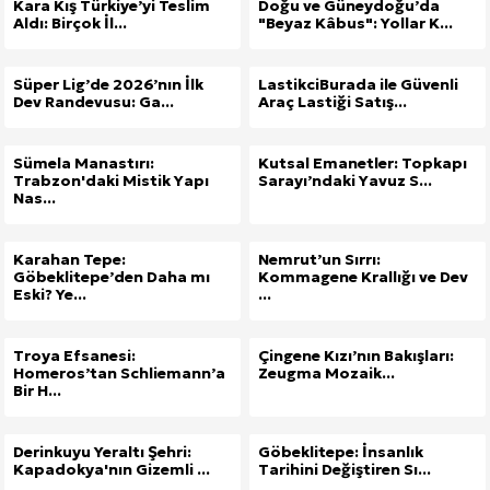
Kara Kış Türkiye’yi Teslim
Doğu ve Güneydoğu’da
Aldı: Birçok İl...
"Beyaz Kâbus": Yollar K...
Süper Lig’de 2026’nın İlk
LastikciBurada ile Güvenli
Dev Randevusu: Ga...
Araç Lastiği Satış...
Sümela Manastırı:
Kutsal Emanetler: Topkapı
Trabzon'daki Mistik Yapı
Sarayı’ndaki Yavuz S...
Nas...
Karahan Tepe:
Nemrut’un Sırrı:
Göbeklitepe’den Daha mı
Kommagene Krallığı ve Dev
Eski? Ye...
...
Troya Efsanesi:
Çingene Kızı’nın Bakışları:
Homeros’tan Schliemann’a
Zeugma Mozaik...
Bir H...
Derinkuyu Yeraltı Şehri:
Göbeklitepe: İnsanlık
Kapadokya'nın Gizemli ...
Tarihini Değiştiren Sı...