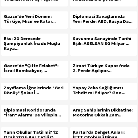
Gazze’de Yeni Dönem:
Diplomasi Savaşlarında
Türkiye, Mısır ve Katar...
Yeni Perde: ABD, Rusya Da...
Eksi 20 Derecede
Savunma Sanayinde Tarihi
Şampiyonluk İnadı: Muşlu
Eşik: ASELSAN 30 Milyar ...
Kaya...
Gazze’de "Çifte Felaket":
Ziraat Türkiye Kupası’nda
İsrail Bombalıyor, ...
2. Perde Açılıyor...
Zayıflama İğnelerinde "Geri
Yapay Zeka Sağlığımızı
Dönüş" Şoku: İ...
Tehdit mi Ediyor? Goo...
Diplomasi Koridorunda
Araç Sahiplerinin Dikkatine:
"İran" Alarmı: De Villepin...
Motorine Okkalı Zam...
Yarın Okullar Tatil mi? 12
Kartal’da Dehşet Anları:
Ocak 2026 Kar Tatili O...
İETT Otobüsü Binay...