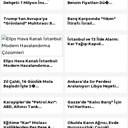
Dehşeti: 1 Milyon İns...
Benzin Fiyatları Dü�...
Trump’tan Avrupa’ya
Barış Karşısında "Yıkım"
"Grönland" Muhtırası: 8...
İtirafı: İsrail...
İstanbul ve 13 İlde Alarm:
Kar Yağışı Kapıd...
Elips Hava Kanalı İstanbul:
Modern Havalandırma...
Zil Çaldı, 16 Günlük Mola
Ankara’da Sır Perdesi
Başladı! İşte S�...
Aralanıyor: Libya Heyeti...
Karayipler’de "Petrol Avı":
Gazze’de "Kalıcı Barış" İçin
ABD, Altıncı Tank...
Yol Haritası...
Eğitime "Kar" Molası:
Okulda Karın Ağrısı, Evde
Valiliklerden Peş Peşe A...
Huzursuzluk: Çocukl...