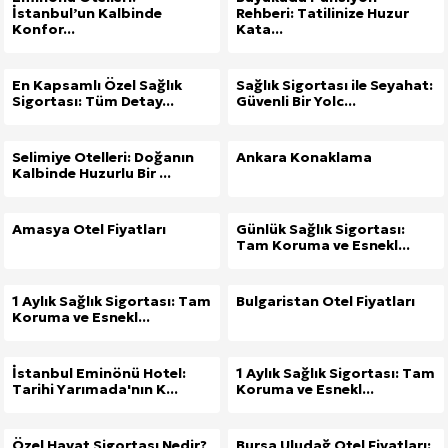
İstanbul’un Kalbinde
Rehberi: Tatilinize Huzur
Konfor...
Kata...
En Kapsamlı Özel Sağlık
Sağlık Sigortası ile Seyahat:
Sigortası: Tüm Detay...
Güvenli Bir Yolc...
Selimiye Otelleri: Doğanın
Ankara Konaklama
Kalbinde Huzurlu Bir ...
Amasya Otel Fiyatları
Günlük Sağlık Sigortası:
Tam Koruma ve Esnekl...
1 Aylık Sağlık Sigortası: Tam
Bulgaristan Otel Fiyatları
Koruma ve Esnekl...
İstanbul Eminönü Hotel:
1 Aylık Sağlık Sigortası: Tam
Tarihi Yarımada'nın K...
Koruma ve Esnekl...
Özel Hayat Sigortası Nedir?
Bursa Uludağ Otel Fiyatları: