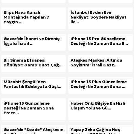
Elips Hava Kanalı
İstanbul Evden Eve
Montajında Yapılan 7
Nakliyat: Soydere Nakliyat
Yaygın ...
ile...
Gazze’de İhanet ve Direniş:
iPhone 15 Pro Güncelleme
İşgalci İsrail ...
Desteği Ne Zaman Sona E...
Bir Sinema Efsanesi
Ateşkes Maskesi Altında
Dönüyor: &amp;quot;Çağ...
Soykırım: İsrail Gazz...
Mücahit Şengül’den
iPhone 15 Plus Güncelleme
Fantastik Edebiyata Güçl...
Desteği Ne Zaman Sona ...
iPhone 15 Güncelleme
Haber Onk: Bilgiye En Hızlı
Desteği Ne Zaman Sona
Ulaşım Yolu ve Gü...
Erece...
Gazze’de "Sözde" Ateşkesin
Yapay Zeka Çağına Hoş