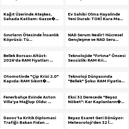
Kağıt Üzerinde Ateşkes,
Ev Sahibi Olma Hayalinde
Sahada Katliam: Gazze�...
Yeni Durak: TOKİ Kura Ma...
Sınırların Ötesinde İnsanlık
NAD Serum Nedir? Hücresel
Köprüsü: Tü...
Gençleşme ve NAD Seru...
Bellek Borsası Altüst:
Teknolojide "Fırtına" Öncesi
2026’da RAM Fiyatları ...
Sessizlik: RAM Kri...
Otomotivde "Çip Krizi 2.0"
Teknoloji Dünyasında
Kapıda: RAM Sıkınt�...
"Bellek" Şoku: RAM Fiyatla...
Fenerbahçe Evinde Aston
Eksi 32 Derecede "Beyaz
Villa’ya Mağlup Oldu: ...
Nöbet": Kar Kaplanların�...
Davos’ta Kritik Diplomasi
Beyaz Esaret Geri Dönüyor:
Trafiği: Bakan Fidan ...
Meteoroloji'den 32 İ...