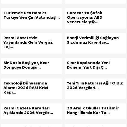
Kuzu Fileto Seçimi ve Pişirme Önerileri: Yumuşak D
Turizmde Dev Hamle:
Caracas’ta Şafak
Türkiye’den Çin Vatandaşl...
Operasyonu: ABD
Venezuela’y�...
Dar Tavanlı Alanlar İçin Oval Hava Kanalı Avantajları
Resmi Gazete’de
Enerji Verimliliği Sağlayan
Yayımlandı: Gelir Vergisi,
Sızdırmaz Kare Hav...
Loj...
Bir Dozla Başlıyor, Kısır
Sınır Kapılarında Yeni
Döngüye Dönüşü...
Dönem: Yurt Dışı Ç...
Teknoloji Dünyasında
Yeni Yılın Faturası Ağır Oldu:
Alarm: 2026 RAM Krizi
2026 Vergileri...
Kapı...
Resmi Gazete Kararları
30 Aralık Okullar Tatil mi?
Açıklandı: 2026 Vergile...
Hangi İllerde Kar Ta...