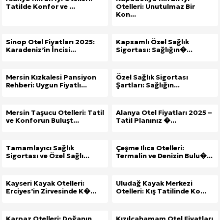
Tatilde Konfor ve ...
Otelleri: Unutulmaz Bir
Kon...
Sinop Otel Fiyatları 2025:
Kapsamlı Özel Sağlık
Karadeniz’in İncisi...
Sigortası: Sağlığın�...
Mersin Kızkalesi Pansiyon
Özel Sağlık Sigortası
Rehberi: Uygun Fiyatlı...
Şartları: Sağlığın...
Mersin Taşucu Otelleri: Tatil
Alanya Otel Fiyatları 2025 –
ve Konforun Buluşt...
Tatil Planınız �...
Tamamlayıcı Sağlık
Çeşme Ilıca Otelleri:
Sigortası ve Özel Sağlı...
Termalin ve Denizin Bulu�...
Kayseri Kayak Otelleri:
Uludağ Kayak Merkezi
Erciyes’in Zirvesinde K�...
Otelleri: Kış Tatilinde Ko...
Karpaz Otelleri: Doğanın
Kızılcahamam Otel Fiyatları