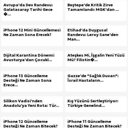
Avrupa’da Dev Randevu:
Beştepe’de Kritik Zirve
Galatasaray Tarihi Gece
Tamamlandı: MGK’dan ...
�...
iPhone 12 Mini Güncellemesi
Etihad’da Duygusal
Ne Zaman Sona Erecek?
Randevu: Leroy Sane’den
Man...
Dijital Karantina Dönemi:
Ateşkes Mi, İşgalin Yeni Yüzü
Avusturya’dan Çocukl...
Mü? Filistin�...
iPhone 13 Güncelleme
Gazze’de "Sağlık Duvarı":
Desteği Ne Zaman Sona
İsrail Hastaların...
Erece...
Silikon Vadisi’nden
Kış Yüzünü Sertleştiriyor:
Anadolu’ya Yeni Rota: Tür...
Türkiye Genelind...
iPhone 12 Güncelleme
iPhone 11 Güncelleme
Desteği Ne Zaman Bitecek?
Desteği Ne Zaman Bitecek?