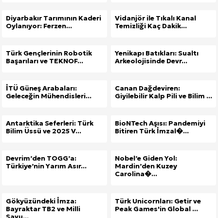
Diyarbakır Tarımının Kaderi
Vidanjör ile Tıkalı Kanal
Oylanıyor: Ferzen...
Temizliği Kaç Dakik...
Türk Gençlerinin Robotik
Yenikapı Batıkları: Sualtı
Başarıları ve TEKNOF...
Arkeolojisinde Devr...
İTÜ Güneş Arabaları:
Canan Dağdeviren:
Geleceğin Mühendisleri...
Giyilebilir Kalp Pili ve Bilim ...
Antarktika Seferleri: Türk
BioNTech Aşısı: Pandemiyi
Bilim Üssü ve 2025 V...
Bitiren Türk İmzal�...
Devrim’den TOGG’a:
Nobel’e Giden Yol:
Türkiye’nin Yarım Asır...
Mardin’den Kuzey
Carolina�...
Gökyüzündeki İmza:
Türk Unicornları: Getir ve
Bayraktar TB2 ve Milli
Peak Games'in Global ...
Savu...