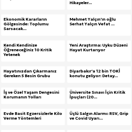
Hikayeler...
Ekonomik Kararların
Mehmet Yalçın’ın oğlu
Gölgesinde: Toplumu
Serhat Yalçın Vefat ...
Sarsacak...
Kendi Kendinize
Yeni Araştırma: Uyku Düzeni
Öğreneceğiniz 10 Kritik
Hayat Kurtarıyor
Yetenek
Hayatınızdan Çıkarmanız
Diyarbakır’a 12 bin TOKİ
Gereken 5 Besin Grubu
konutu geliyor: Detay...
İş ve Özel Yaşam Dengesini
Üniversite Sınavı İçin Kritik
Korumanın Yolları
İpuçları (20...
Evde Basit Egzersizlerle Kilo
Üçlü Salgın Alarmı: RSV, Grip
Verme Yöntemleri
ve Covid Uyarı...