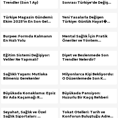
Trendler (Son 1 Ay)
Sonrası Türkiye'de Değiş...
Türkiye Magazin Gündemi:
Yeni Yasalarla Değişen
Ekim 2025'in En Son Gel...
Türkiye: Günlük Hayat�...
Burpee: Formda Kalmanın
Mental Sağlık İçin Pratik
En Hızlı Yolu
Öneriler ve Yöntem...
Eğitim Sistemi Değişiyor:
Diyet ve Beslenmede Son
Veliler Ne Yapmalı?
Trendler Nelerdir?
Sağlıklı Yaşam: Mutlaka
Milyonlarca Kişi Bekliyordu:
Bilmeniz Gerekenler
O Düzenlemede Son K...
Büyükada Konaklama: Eşsiz
Büyükada Pansiyon:
Bir Ada Kaçamağı R...
Huzurlu Bir Kaçış Rehberi
Seyahat, Sağlık ve Özel
Tokat Otelleri: Tarih ve
Sağlık Sigortaları: ...
Konforun Buluştuğu Adre...