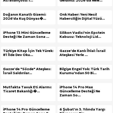
Acı Bilançosu: İ...
Geldiniz: 2026’da Nele...
Doğanın Kanatlı Gizemi:
Onk Haber: Yeni Nesil
2026’da Kuş Dünyas�...
Haberciliğin Dijital Yüzü...
iPhone 13 Mini Güncelleme
Silikon Vadisi’nin Epstein
Desteği Ne Zaman Sona ...
Kabusu: Teknoloji Lid...
Türkiye Kitap İçin Tek Yürek:
Gazze’de Kanlı İhlal: İsrail
81 İlde Dev Oku...
Ateşkesi Yerle ...
Gazze’de "Sözde" Ateşkes:
Bilgiye Engel Yok: Türk Tarih
İsrail Saldırılar...
Kurumu’ndan 50 Bi...
Mutfakta Tavuk Eti Alarmı:
iPhone 14 Pro Max
Ticaret Bakanlığı�...
Güncelleme Desteği Ne
Zaman So...
iPhone 14 Pro Güncelleme
6 Şubat’ın 3. Yılında Yargı