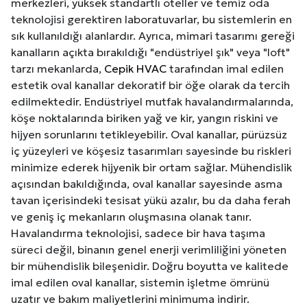
merkezleri, yüksek standartlı oteller ve temiz oda
teknolojisi gerektiren laboratuvarlar, bu sistemlerin en
sık kullanıldığı alanlardır. Ayrıca, mimari tasarımı gereği
kanalların açıkta bırakıldığı "endüstriyel şık" veya "loft"
tarzı mekanlarda,
Cepik HVAC
tarafından imal edilen
estetik oval kanallar dekoratif bir öğe olarak da tercih
edilmektedir. Endüstriyel mutfak havalandırmalarında,
köşe noktalarında biriken yağ ve kir, yangın riskini ve
hijyen sorunlarını tetikleyebilir. Oval kanallar, pürüzsüz
iç yüzeyleri ve köşesiz tasarımları sayesinde bu riskleri
minimize ederek hijyenik bir ortam sağlar. Mühendislik
açısından bakıldığında, oval kanallar sayesinde asma
tavan içerisindeki tesisat yükü azalır, bu da daha ferah
ve geniş iç mekanların oluşmasına olanak tanır.
Havalandırma teknolojisi, sadece bir hava taşıma
süreci değil, binanın genel enerji verimliliğini yöneten
bir mühendislik bileşenidir. Doğru boyutta ve kalitede
imal edilen oval kanallar, sistemin işletme ömrünü
uzatır ve bakım maliyetlerini minimuma indirir.