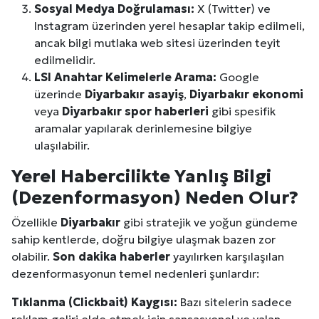
Sosyal Medya Doğrulaması:
X (Twitter) ve
Instagram üzerinden yerel hesaplar takip edilmeli,
ancak bilgi mutlaka web sitesi üzerinden teyit
edilmelidir.
LSI Anahtar Kelimelerle Arama:
Google
üzerinde
Diyarbakır
asayiş
,
Diyarbakır
ekonomi
veya
Diyarbakır
spor haberleri
gibi spesifik
aramalar yapılarak derinlemesine bilgiye
ulaşılabilir.
Yerel Habercilikte Yanlış Bilgi
(Dezenformasyon) Neden Olur?
Özellikle
Diyarbakır
gibi stratejik ve yoğun gündeme
sahip kentlerde, doğru bilgiye ulaşmak bazen zor
olabilir.
Son dakika haberler
yayılırken karşılaşılan
dezenformasyonun temel nedenleri şunlardır:
Tıklanma (Clickbait) Kaygısı:
Bazı sitelerin sadece
reklam geliri elde etmek için sansasyonel ve yalan