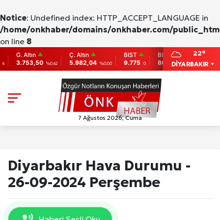
Notice
: Undefined index: HTTP_ACCEPT_LANGUAGE in
/home/onkhaber/domains/onkhaber.com/public_html
on line
8
22°
G. Altın
Ç. Altın
BIST
BITCOIN
ETHER
3.753,50
5.982,04
9.775
86,956.742
2,007.
DİYARBAKIR
%0,62
%0,00
0
-0.31
7 Ağustos 2026, Cuma
Diyarbakır Hava Durumu -
26-09-2024 Perşembe
Haberi Sesli Oku