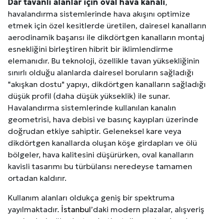
Dar tavanlı alanlar için oval hava kanalı
,
havalandırma sistemlerinde hava akışını optimize
etmek için özel kesitlerde üretilen, dairesel kanalların
aerodinamik başarısı ile dikdörtgen kanalların montaj
esnekliğini birleştiren hibrit bir iklimlendirme
elemanıdır. Bu teknoloji, özellikle tavan yüksekliğinin
sınırlı olduğu alanlarda dairesel boruların sağladığı
"akışkan dostu" yapıyı, dikdörtgen kanalların sağladığı
düşük profil (daha düşük yükseklik) ile sunar.
Havalandırma sistemlerinde kullanılan kanalın
geometrisi, hava debisi ve basınç kayıpları üzerinde
doğrudan etkiye sahiptir. Geleneksel kare veya
dikdörtgen kanallarda oluşan köşe girdapları ve ölü
bölgeler, hava kalitesini düşürürken, oval kanalların
kavisli tasarımı bu türbülansı neredeyse tamamen
ortadan kaldırır.
Kullanım alanları oldukça geniş bir spektruma
yayılmaktadır.
İstanbul
’daki modern plazalar, alışveriş