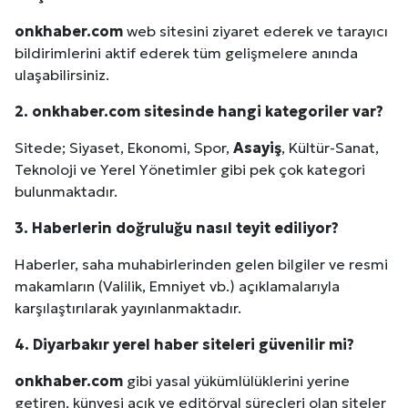
onkhaber.com
web sitesini ziyaret ederek ve tarayıcı
bildirimlerini aktif ederek tüm gelişmelere anında
ulaşabilirsiniz.
2. onkhaber.com sitesinde hangi kategoriler var?
Sitede; Siyaset, Ekonomi, Spor,
Asayiş
, Kültür-Sanat,
Teknoloji ve Yerel Yönetimler gibi pek çok kategori
bulunmaktadır.
3. Haberlerin doğruluğu nasıl teyit ediliyor?
Haberler, saha muhabirlerinden gelen bilgiler ve resmi
makamların (Valilik, Emniyet vb.) açıklamalarıyla
karşılaştırılarak yayınlanmaktadır.
4.
Diyarbakır
yerel haber siteleri güvenilir mi?
onkhaber.com
gibi yasal yükümlülüklerini yerine
Site İçi (On-Page) SEO Hizmeti: Web Sitenizin Gör
getiren, künyesi açık ve editöryal süreçleri olan siteler