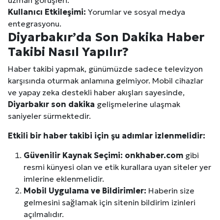
Kullanıcı Etkileşimi:
Yorumlar ve sosyal medya
entegrasyonu.
Diyarbakır
’da Son Dakika Haber
Takibi Nasıl Yapılır?
Haber takibi yapmak, günümüzde sadece televizyon
karşısında oturmak anlamına gelmiyor. Mobil cihazlar
ve yapay zeka destekli haber akışları sayesinde,
Diyarbakır
son dakika
gelişmelerine ulaşmak
saniyeler sürmektedir.
Etkili bir haber takibi için şu adımlar izlenmelidir:
Güvenilir Kaynak Seçimi:
onkhaber.com
gibi
resmi künyesi olan ve etik kurallara uyan siteler yer
imlerine eklenmelidir.
Mobil Uygulama ve Bildirimler:
Haberin size
gelmesini sağlamak için sitenin bildirim izinleri
açılmalıdır.