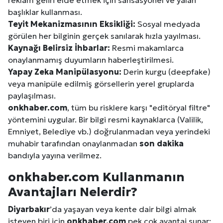
başlıklar kullanması.
Teyit Mekanizmasının Eksikliği:
Sosyal medyada
görülen her bilginin gerçek sanılarak hızla yayılması.
Kaynağı Belirsiz İhbarlar:
Resmi makamlarca
onaylanmamış duyumların haberleştirilmesi.
Yapay Zeka Manipülasyonu:
Derin kurgu (deepfake)
veya manipüle edilmiş görsellerin yerel gruplarda
paylaşılması.
onkhaber.com
, tüm bu risklere karşı "editöryal filtre"
yöntemini uygular. Bir bilgi resmi kaynaklarca (Valilik,
Emniyet, Belediye vb.) doğrulanmadan veya yerindeki
muhabir tarafından onaylanmadan
son dakika
bandıyla yayına verilmez.
onkhaber.com Kullanmanın
Avantajları Nelerdir?
Diyarbakır
’da yaşayan veya kente dair bilgi almak
isteyen biri için
onkhaber.com
pek çok avantaj sunar: