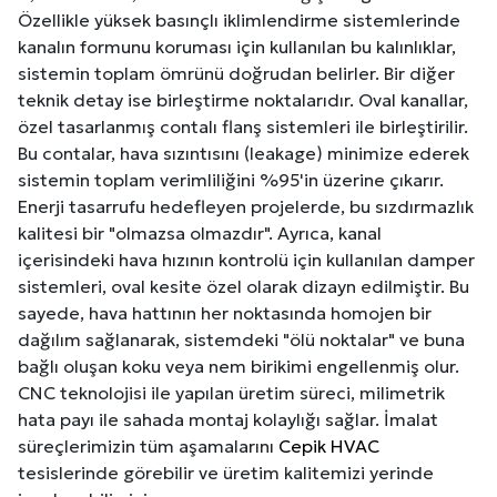
Özellikle yüksek basınçlı iklimlendirme sistemlerinde
kanalın formunu koruması için kullanılan bu kalınlıklar,
sistemin toplam ömrünü doğrudan belirler. Bir diğer
teknik detay ise birleştirme noktalarıdır. Oval kanallar,
özel tasarlanmış contalı flanş sistemleri ile birleştirilir.
Bu contalar, hava sızıntısını (leakage) minimize ederek
sistemin toplam verimliliğini %95'in üzerine çıkarır.
Enerji tasarrufu hedefleyen projelerde, bu sızdırmazlık
kalitesi bir "olmazsa olmazdır". Ayrıca, kanal
içerisindeki hava hızının kontrolü için kullanılan damper
sistemleri, oval kesite özel olarak dizayn edilmiştir. Bu
sayede, hava hattının her noktasında homojen bir
dağılım sağlanarak, sistemdeki "ölü noktalar" ve buna
bağlı oluşan koku veya nem birikimi engellenmiş olur.
CNC teknolojisi ile yapılan üretim süreci, milimetrik
hata payı ile sahada montaj kolaylığı sağlar. İmalat
süreçlerimizin tüm aşamalarını
Cepik HVAC
tesislerinde görebilir ve üretim kalitemizi yerinde