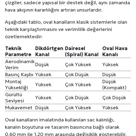
çizgiler, sadece yapısal bir destek değil, aynı zamanda
hava akışının kararlılığını artıran unsurlardır.
Aşağıdaki tablo, oval kanalların klasik sistemlerle olan
teknik karşılaştırmasını ve verimlilik değerlerini
özetlemektedir:
Teknik
Dikdörtgen
Dairesel
Oval Hava
Parametre
Kanal
(Spiral) Kanal
Kanalı
Aerodinamik
Düşük
Çok Yüksek
Yüksek
Verim
Basınç Kaybı
Yüksek
Çok Düşük
Düşük
Montaj
Düşük
Yüksek
Çok Yüksek
Yüksekliği
(Kompakt)
Gürültü
Yüksek
Çok Düşük
Çok Düşük
Seviyesi
Mukavemet
Düşük
Çok Yüksek
Yüksek
Oval kanalların imalatında kullanılan sac kalınlığı,
kanalın boyutuna ve tasarım basıncına bağlı olarak
0,60 mm ile 1,20 mm arasında değişiklik gösterebilir.