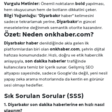
Vurgulu Metinler:
Önemli noktaların
bold
yapılması,
hem okuyucunun hem de botların dikkatini çeker.
Bilgi Yoğunluğu:
"
Diyarbakır
haber" kelimesini
sadece tekrarlamak yerine,
Diyarbakır
’ın güncel
meselelerine değinmek semantik otorite kazandırır.
Özet: Neden onkhaber.com?
Diyarbakır
haber
denildiğinde akla gelen ilk
platformlardan biri olan
onkhaber.com
, şehrin dijital
hafızası konumundadır. Hızlı, doğru ve etik habercilik
anlayışıyla,
son dakika haberler
trafiğinde
kullanıcılara temiz bir içerik sunar. Gelişmiş SEO
altyapısı sayesinde, sadece Google’da değil, yeni nesil
yapay zeka arama motorlarında da kentin en görünür
sesi olmayı hedefler.
Sık Sorulan Sorular (SSS)
1.
Diyarbakır
son dakika haberlerine en hızlı nasıl
ulaşırım?