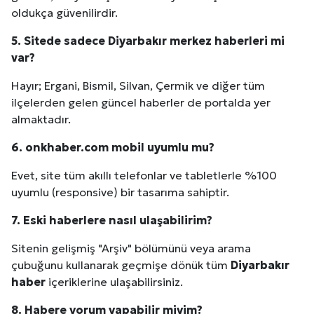
oldukça güvenilirdir.
Kuzu Fileto Seçimi ve Pişirme Önerileri: Yumuşak D
5. Sitede sadece
Diyarbakır
merkez haberleri mi
Dar Tavanlı Alanlar İçin Oval Hava Kanalı Avantajları
var?
Hayır; Ergani, Bismil, Silvan, Çermik ve diğer tüm
ilçelerden gelen güncel haberler de portalda yer
almaktadır.
6. onkhaber.com mobil uyumlu mu?
Evet, site tüm akıllı telefonlar ve tabletlerle %100
uyumlu (responsive) bir tasarıma sahiptir.
7. Eski haberlere nasıl ulaşabilirim?
Sitenin gelişmiş "Arşiv" bölümünü veya arama
çubuğunu kullanarak geçmişe dönük tüm
Diyarbakır
haber
içeriklerine ulaşabilirsiniz.
8. Habere yorum yapabilir miyim?