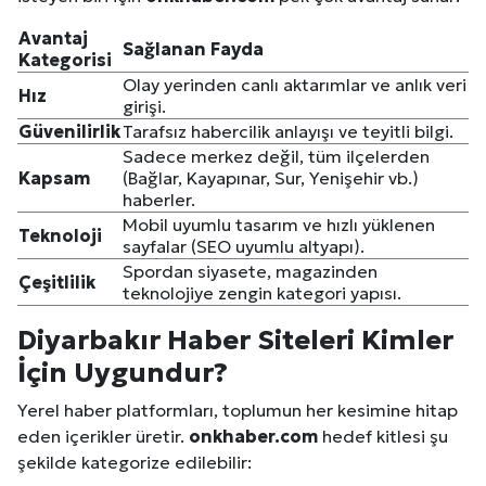
Avantaj
Sağlanan Fayda
Kategorisi
Olay yerinden canlı aktarımlar ve anlık veri
Hız
girişi.
Güvenilirlik
Tarafsız habercilik anlayışı ve teyitli bilgi.
Sadece merkez değil, tüm ilçelerden
Kapsam
(Bağlar, Kayapınar, Sur, Yenişehir vb.)
haberler.
Mobil uyumlu tasarım ve hızlı yüklenen
Teknoloji
sayfalar (SEO uyumlu altyapı).
Spordan siyasete, magazinden
Çeşitlilik
teknolojiye zengin kategori yapısı.
Diyarbakır
Haber Siteleri Kimler
İçin Uygundur?
Yerel haber platformları, toplumun her kesimine hitap
eden içerikler üretir.
onkhaber.com
hedef kitlesi şu
şekilde kategorize edilebilir: