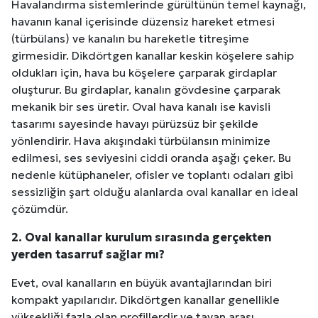
Havalandırma sistemlerinde gürültünün temel kaynağı,
havanın kanal içerisinde düzensiz hareket etmesi
(türbülans) ve kanalın bu hareketle titreşime
girmesidir. Dikdörtgen kanallar keskin köşelere sahip
oldukları için, hava bu köşelere çarparak girdaplar
oluşturur. Bu girdaplar, kanalın gövdesine çarparak
mekanik bir ses üretir. Oval hava kanalı ise kavisli
tasarımı sayesinde havayı pürüzsüz bir şekilde
yönlendirir. Hava akışındaki türbülansın minimize
edilmesi, ses seviyesini ciddi oranda aşağı çeker. Bu
nedenle kütüphaneler, ofisler ve toplantı odaları gibi
sessizliğin şart olduğu alanlarda oval kanallar en ideal
çözümdür.
2. Oval kanallar kurulum sırasında gerçekten
yerden tasarruf sağlar mı?
Evet, oval kanalların en büyük avantajlarından biri
kompakt yapılarıdır. Dikdörtgen kanallar genellikle
yüksekliği fazla olan profillerdir ve tavan arası