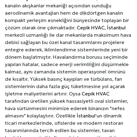
kanalın akışkanlar mekaniği açısından sunduğu
aerodinamik avantajları hem de dikdörtgen kanalın
kompakt yerleşim esnekliğini bünyesinde toplayan bir
çözüm olarak öne çıkmaktadır.
Cepik HVAC
,
İstanbul
merkezli uzmanlığı ile dar mekanlarda maksimum hava
debisi sağlayan bu özel kanal tasarımlarını projelere
entegre ederek, iklimlendirme sistemlerinde yeni bir
dönem başlatmıştır. Havalandırma borusu seçiminde
yapılan hatalar, sadece enerji verimliliğini düşürmekle
kalmaz, aynı zamanda sistemin operasyonel ömrünü
de kısaltır. Yüksek basınç kayıpları ve türbülans, fan
sistemlerinin daha fazla güç tüketmesine yol açarak
işletme maliyetlerini artırır. Oysa
Cepik HVAC
tarafından üretilen yüksek hassasiyetli oval sistemler,
hava sürtünmesini minimize ederek binanızın "nefes
almasını" kolaylaştırır. Özellikle
İstanbul
'un dinamik
ticari merkezlerinde, ofislerde ve modern restoran
tasarımlarında tercih edilen bu sistemler, tavan