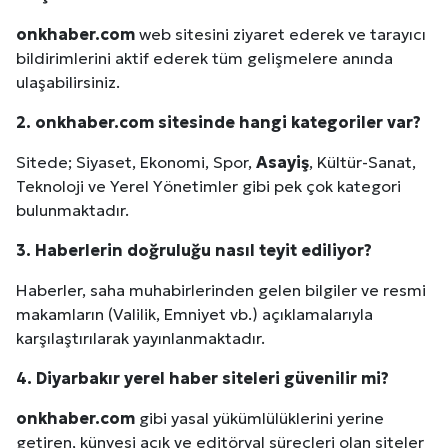
onkhaber.com
web sitesini ziyaret ederek ve tarayıcı
bildirimlerini aktif ederek tüm gelişmelere anında
ulaşabilirsiniz.
2. onkhaber.com sitesinde hangi kategoriler var?
Sitede; Siyaset, Ekonomi, Spor,
Asayiş
, Kültür-Sanat,
Teknoloji ve Yerel Yönetimler gibi pek çok kategori
bulunmaktadır.
3. Haberlerin doğruluğu nasıl teyit ediliyor?
Haberler, saha muhabirlerinden gelen bilgiler ve resmi
makamların (Valilik, Emniyet vb.) açıklamalarıyla
karşılaştırılarak yayınlanmaktadır.
4.
Diyarbakır
yerel haber siteleri güvenilir mi?
onkhaber.com
gibi yasal yükümlülüklerini yerine
Site İçi (On-Page) SEO Hizmeti: Web Sitenizin Gör
getiren, künyesi açık ve editöryal süreçleri olan siteler