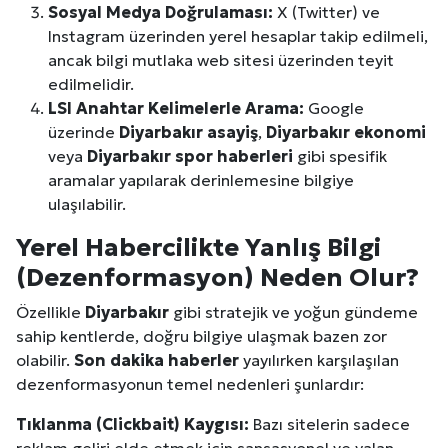
Sosyal Medya Doğrulaması:
X (Twitter) ve
Instagram üzerinden yerel hesaplar takip edilmeli,
ancak bilgi mutlaka web sitesi üzerinden teyit
edilmelidir.
LSI Anahtar Kelimelerle Arama:
Google
üzerinde
Diyarbakır
asayiş
,
Diyarbakır
ekonomi
veya
Diyarbakır
spor haberleri
gibi spesifik
aramalar yapılarak derinlemesine bilgiye
ulaşılabilir.
Yerel Habercilikte Yanlış Bilgi
(Dezenformasyon) Neden Olur?
Özellikle
Diyarbakır
gibi stratejik ve yoğun gündeme
sahip kentlerde, doğru bilgiye ulaşmak bazen zor
olabilir.
Son dakika haberler
yayılırken karşılaşılan
dezenformasyonun temel nedenleri şunlardır:
Tıklanma (Clickbait) Kaygısı:
Bazı sitelerin sadece
reklam geliri elde etmek için sansasyonel ve yalan