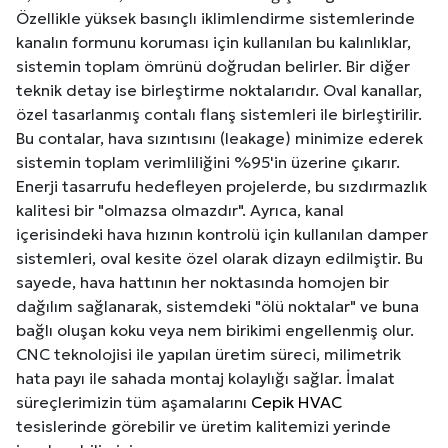
Özellikle yüksek basınçlı iklimlendirme sistemlerinde
kanalın formunu koruması için kullanılan bu kalınlıklar,
sistemin toplam ömrünü doğrudan belirler. Bir diğer
teknik detay ise birleştirme noktalarıdır. Oval kanallar,
özel tasarlanmış contalı flanş sistemleri ile birleştirilir.
Bu contalar, hava sızıntısını (leakage) minimize ederek
sistemin toplam verimliliğini %95'in üzerine çıkarır.
Enerji tasarrufu hedefleyen projelerde, bu sızdırmazlık
kalitesi bir "olmazsa olmazdır". Ayrıca, kanal
içerisindeki hava hızının kontrolü için kullanılan damper
sistemleri, oval kesite özel olarak dizayn edilmiştir. Bu
sayede, hava hattının her noktasında homojen bir
dağılım sağlanarak, sistemdeki "ölü noktalar" ve buna
bağlı oluşan koku veya nem birikimi engellenmiş olur.
CNC teknolojisi ile yapılan üretim süreci, milimetrik
hata payı ile sahada montaj kolaylığı sağlar. İmalat
süreçlerimizin tüm aşamalarını
Cepik HVAC
tesislerinde görebilir ve üretim kalitemizi yerinde