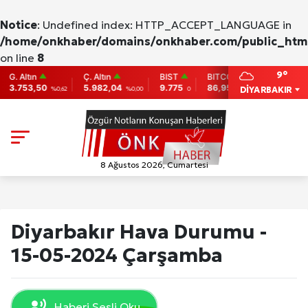
Notice
: Undefined index: HTTP_ACCEPT_LANGUAGE in
/home/onkhaber/domains/onkhaber.com/public_html
on line
8
9°
ltın
Ç. Altın
BIST
BITCOIN
ETHEREU
53,50
5.982,04
9.775
86,956.742
2,007.26
DİYARBAKIR
%0,62
%0,00
0
-0.31
-
8 Ağustos 2026, Cumartesi
Diyarbakır Hava Durumu -
15-05-2024 Çarşamba
Haberi Sesli Oku