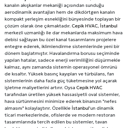
kanalın akışkanlar mekaniği açısından sunduğu
aerodinamik avantajları hem de dikdörtgen kanalın
kompakt yerleşim esnekliğini bünyesinde toplayan bir
çözüm olarak öne çıkmaktadır.
Cepik HVAC
,
İstanbul
merkezli uzmanlığı ile dar mekanlarda maksimum hava
debisi sağlayan bu özel kanal tasarımlarını projelere
entegre ederek, iklimlendirme sistemlerinde yeni bir
dönem başlatmıştır. Havalandırma borusu seçiminde
yapılan hatalar, sadece enerji verimliliğini düşürmekle
kalmaz, aynı zamanda sistemin operasyonel ömrünü
de kısaltır. Yüksek basınç kayıpları ve türbülans, fan
sistemlerinin daha fazla güç tüketmesine yol açarak
işletme maliyetlerini artırır. Oysa
Cepik HVAC
tarafından üretilen yüksek hassasiyetli oval sistemler,
hava sürtünmesini minimize ederek binanızın "nefes
almasını" kolaylaştırır. Özellikle
İstanbul
'un dinamik
ticari merkezlerinde, ofislerde ve modern restoran
tasarımlarında tercih edilen bu sistemler, tavan