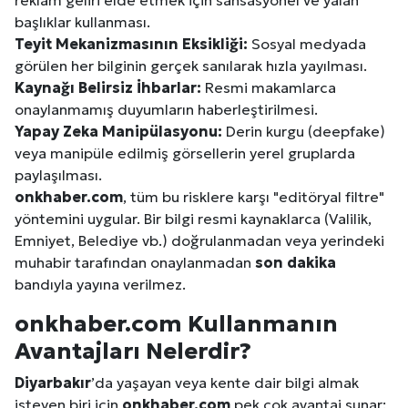
başlıklar kullanması.
Teyit Mekanizmasının Eksikliği:
Sosyal medyada
görülen her bilginin gerçek sanılarak hızla yayılması.
Kaynağı Belirsiz İhbarlar:
Resmi makamlarca
onaylanmamış duyumların haberleştirilmesi.
Yapay Zeka Manipülasyonu:
Derin kurgu (deepfake)
veya manipüle edilmiş görsellerin yerel gruplarda
paylaşılması.
onkhaber.com
, tüm bu risklere karşı "editöryal filtre"
yöntemini uygular. Bir bilgi resmi kaynaklarca (Valilik,
Emniyet, Belediye vb.) doğrulanmadan veya yerindeki
muhabir tarafından onaylanmadan
son dakika
bandıyla yayına verilmez.
onkhaber.com Kullanmanın
Avantajları Nelerdir?
Diyarbakır
’da yaşayan veya kente dair bilgi almak
isteyen biri için
onkhaber.com
pek çok avantaj sunar: