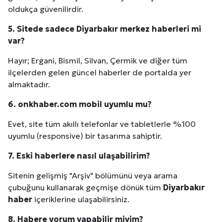
oldukça güvenilirdir.
Kuzu Fileto Seçimi ve Pişirme Önerileri: Yumuşak D
5. Sitede sadece
Diyarbakır
merkez haberleri mi
Dar Tavanlı Alanlar İçin Oval Hava Kanalı Avantajları
var?
Hayır; Ergani, Bismil, Silvan, Çermik ve diğer tüm
ilçelerden gelen güncel haberler de portalda yer
almaktadır.
6. onkhaber.com mobil uyumlu mu?
Evet, site tüm akıllı telefonlar ve tabletlerle %100
uyumlu (responsive) bir tasarıma sahiptir.
7. Eski haberlere nasıl ulaşabilirim?
Sitenin gelişmiş "Arşiv" bölümünü veya arama
çubuğunu kullanarak geçmişe dönük tüm
Diyarbakır
haber
içeriklerine ulaşabilirsiniz.
8. Habere yorum yapabilir miyim?