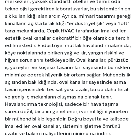
merkezleri, yüksek standartlı oteller ve temiz oda
teknolojisi gerektiren laboratuvarlar, bu sistemlerin en
sık kullanıldığı alanlardır. Ayrıca, mimari tasarımı gereği
kanalların açıkta bırakıldığı "endüstriyel şık" veya "loft"
tarzı mekanlarda,
Cepik HVAC
tarafından imal edilen
estetik oval kanallar dekoratif bir öğe olarak da tercih
edilmektedir. Endüstriyel mutfak havalandırmalarında,
köşe noktalarında biriken yağ ve kir, yangın riskini ve
hijyen sorunlarını tetikleyebilir. Oval kanallar, pürüzsüz
iç yüzeyleri ve köşesiz tasarımları sayesinde bu riskleri
minimize ederek hijyenik bir ortam sağlar. Mühendislik
açısından bakıldığında, oval kanallar sayesinde asma
tavan içerisindeki tesisat yükü azalır, bu da daha ferah
ve geniş iç mekanların oluşmasına olanak tanır.
Havalandırma teknolojisi, sadece bir hava taşıma
süreci değil, binanın genel enerji verimliliğini yöneten
bir mühendislik bileşenidir. Doğru boyutta ve kalitede
imal edilen oval kanallar, sistemin işletme ömrünü
uzatır ve bakım maliyetlerini minimuma indirir.