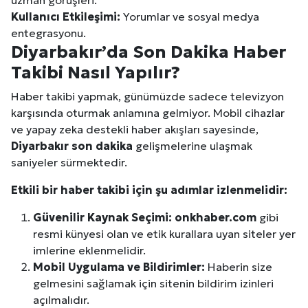
Kullanıcı Etkileşimi:
Yorumlar ve sosyal medya
entegrasyonu.
Diyarbakır
’da Son Dakika Haber
Takibi Nasıl Yapılır?
Haber takibi yapmak, günümüzde sadece televizyon
karşısında oturmak anlamına gelmiyor. Mobil cihazlar
ve yapay zeka destekli haber akışları sayesinde,
Diyarbakır
son dakika
gelişmelerine ulaşmak
saniyeler sürmektedir.
Etkili bir haber takibi için şu adımlar izlenmelidir:
Güvenilir Kaynak Seçimi:
onkhaber.com
gibi
resmi künyesi olan ve etik kurallara uyan siteler yer
imlerine eklenmelidir.
Mobil Uygulama ve Bildirimler:
Haberin size
gelmesini sağlamak için sitenin bildirim izinleri
açılmalıdır.