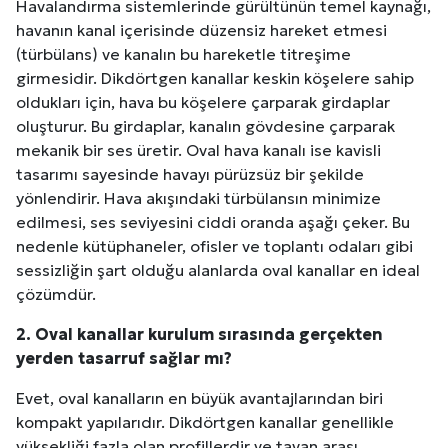
Havalandırma sistemlerinde gürültünün temel kaynağı,
havanın kanal içerisinde düzensiz hareket etmesi
(türbülans) ve kanalın bu hareketle titreşime
girmesidir. Dikdörtgen kanallar keskin köşelere sahip
oldukları için, hava bu köşelere çarparak girdaplar
oluşturur. Bu girdaplar, kanalın gövdesine çarparak
mekanik bir ses üretir. Oval hava kanalı ise kavisli
tasarımı sayesinde havayı pürüzsüz bir şekilde
yönlendirir. Hava akışındaki türbülansın minimize
edilmesi, ses seviyesini ciddi oranda aşağı çeker. Bu
nedenle kütüphaneler, ofisler ve toplantı odaları gibi
sessizliğin şart olduğu alanlarda oval kanallar en ideal
çözümdür.
2. Oval kanallar kurulum sırasında gerçekten
yerden tasarruf sağlar mı?
Evet, oval kanalların en büyük avantajlarından biri
kompakt yapılarıdır. Dikdörtgen kanallar genellikle
yüksekliği fazla olan profillerdir ve tavan arası