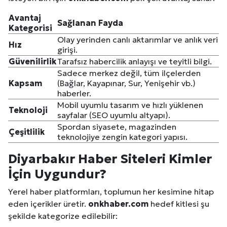
Avantaj
Sağlanan Fayda
Kategorisi
Olay yerinden canlı aktarımlar ve anlık veri
Hız
girişi.
Güvenilirlik
Tarafsız habercilik anlayışı ve teyitli bilgi.
Sadece merkez değil, tüm ilçelerden
Kapsam
(Bağlar, Kayapınar, Sur, Yenişehir vb.)
haberler.
Mobil uyumlu tasarım ve hızlı yüklenen
Teknoloji
sayfalar (SEO uyumlu altyapı).
Spordan siyasete, magazinden
Çeşitlilik
teknolojiye zengin kategori yapısı.
Diyarbakır
Haber Siteleri Kimler
İçin Uygundur?
Yerel haber platformları, toplumun her kesimine hitap
eden içerikler üretir.
onkhaber.com
hedef kitlesi şu
şekilde kategorize edilebilir: