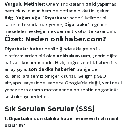
Vurgulu Metinler:
Önemli noktaların
bold
yapılması,
hem okuyucunun hem de botların dikkatini çeker.
Bilgi Yoğunluğu:
"
Diyarbakır
haber" kelimesini
sadece tekrarlamak yerine,
Diyarbakır
’ın güncel
meselelerine değinmek semantik otorite kazandırır.
Özet: Neden onkhaber.com?
Diyarbakır
haber
denildiğinde akla gelen ilk
platformlardan biri olan
onkhaber.com
, şehrin dijital
hafızası konumundadır. Hızlı, doğru ve etik habercilik
anlayışıyla,
son dakika haberler
trafiğinde
kullanıcılara temiz bir içerik sunar. Gelişmiş SEO
altyapısı sayesinde, sadece Google’da değil, yeni nesil
yapay zeka arama motorlarında da kentin en görünür
sesi olmayı hedefler.
Sık Sorulan Sorular (SSS)
1.
Diyarbakır
son dakika haberlerine en hızlı nasıl
ulaşırım?