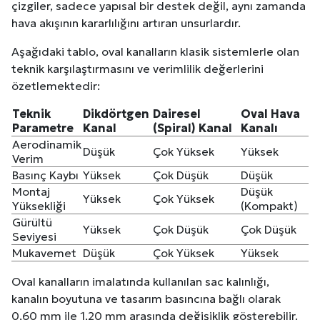
çizgiler, sadece yapısal bir destek değil, aynı zamanda
hava akışının kararlılığını artıran unsurlardır.
Aşağıdaki tablo, oval kanalların klasik sistemlerle olan
teknik karşılaştırmasını ve verimlilik değerlerini
özetlemektedir:
Teknik
Dikdörtgen
Dairesel
Oval Hava
Parametre
Kanal
(Spiral) Kanal
Kanalı
Aerodinamik
Düşük
Çok Yüksek
Yüksek
Verim
Basınç Kaybı
Yüksek
Çok Düşük
Düşük
Montaj
Düşük
Yüksek
Çok Yüksek
Yüksekliği
(Kompakt)
Gürültü
Yüksek
Çok Düşük
Çok Düşük
Seviyesi
Mukavemet
Düşük
Çok Yüksek
Yüksek
Oval kanalların imalatında kullanılan sac kalınlığı,
kanalın boyutuna ve tasarım basıncına bağlı olarak
0,60 mm ile 1,20 mm arasında değişiklik gösterebilir.