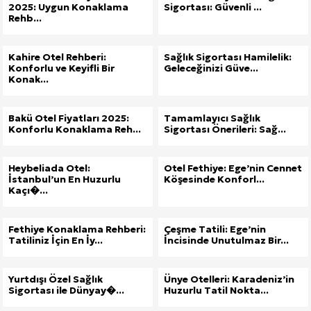
2025: Uygun Konaklama
Sigortası: Güvenli ...
Rehb...
Kahire Otel Rehberi:
Sağlık Sigortası Hamilelik:
Konforlu ve Keyifli Bir
Geleceğinizi Güve...
Konak...
Bakü Otel Fiyatları 2025:
Tamamlayıcı Sağlık
Konforlu Konaklama Reh...
Sigortası Önerileri: Sağ...
Heybeliada Otel:
Otel Fethiye: Ege’nin Cennet
İstanbul’un En Huzurlu
Köşesinde Konforl...
Kaçı�...
Fethiye Konaklama Rehberi:
Çeşme Tatili: Ege’nin
Tatiliniz İçin En İy...
İncisinde Unutulmaz Bir...
Yurtdışı Özel Sağlık
Ünye Otelleri: Karadeniz’in
Sigortası ile Dünyay�...
Huzurlu Tatil Nokta...