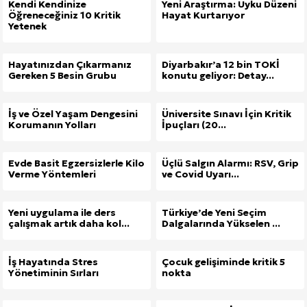
Kendi Kendinize
Yeni Araştırma: Uyku Düzeni
Öğreneceğiniz 10 Kritik
Hayat Kurtarıyor
Yetenek
Hayatınızdan Çıkarmanız
Diyarbakır’a 12 bin TOKİ
Gereken 5 Besin Grubu
konutu geliyor: Detay...
İş ve Özel Yaşam Dengesini
Üniversite Sınavı İçin Kritik
Korumanın Yolları
İpuçları (20...
Evde Basit Egzersizlerle Kilo
Üçlü Salgın Alarmı: RSV, Grip
Verme Yöntemleri
ve Covid Uyarı...
Yeni uygulama ile ders
Türkiye’de Yeni Seçim
çalışmak artık daha kol...
Dalgalarında Yükselen ...
İş Hayatında Stres
Çocuk gelişiminde kritik 5
Yönetiminin Sırları
nokta