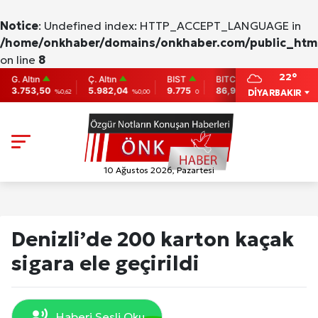
Notice
: Undefined index: HTTP_ACCEPT_LANGUAGE in
/home/onkhaber/domains/onkhaber.com/public_html
on line
8
22°
Altın
Ç. Altın
BIST
BITCOIN
ETHERE
753,50
5.982,04
9.775
86,956.742
2,007.26
DİYARBAKIR
%0,62
%0,00
0
-0.31
10 Ağustos 2026, Pazartesi
Denizli’de 200 karton kaçak
sigara ele geçirildi
Haberi Sesli Oku