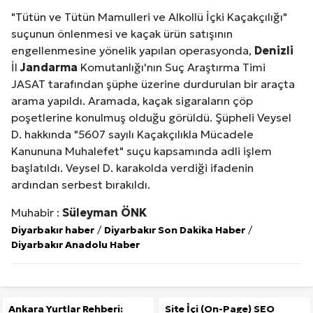
"Tütün ve Tütün Mamulleri ve Alkollü İçki Kaçakçılığı"
suçunun önlenmesi ve kaçak ürün satışının
engellenmesine yönelik yapılan operasyonda,
Denizli
İl
Jandarma
Komutanlığı'nın Suç Araştırma Timi
JASAT tarafından şüphe üzerine durdurulan bir araçta
arama yapıldı. Aramada, kaçak sigaraların çöp
poşetlerine konulmuş olduğu görüldü. Şüpheli Veysel
D. hakkında "5607 sayılı Kaçakçılıkla Mücadele
Kanununa Muhalefet" suçu kapsamında adli işlem
başlatıldı. Veysel D. karakolda verdiği ifadenin
ardından serbest bırakıldı.
Muhabir :
Süleyman ÖNK
Diyarbakır haber
/
Diyarbakır Son Dakika Haber
/
Diyarbakır Anadolu Haber
Ankara Yurtlar Rehberi:
Site İçi (On-Page) SEO