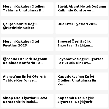
Mersin Kızkalesi Otelleri:
Büyük Abant Hotel: Doğanın
Tatilinizi Unutulmaz K...
Kalbinde Konfor ve ...
Çalışanlarınızı Değil,
Urla Otel Fiyatları 2025
Şirketinizin Gelece...
Mersin Kızkalesi Otel
Bireysel Özel Sağlık
Fiyatları 2025
Sigortası: Sağlığını...
İğneada Otelleri: Doğanın
Seyahat ve Sağlık Sigortası
Kalbinde Konforlu Ta...
ile Huzurlu Bir Tat...
Alanya’nın En İyi Otelleri:
Kapadokya'nın En İyi
Tatilde Konfor ve ...
Otelleri: Unutulmaz Bir
Kon...
Sinop Otel Fiyatları 2025:
Kapsamlı Özel Sağlık
Karadeniz’in İncisi...
Sigortası: Sağlığın�...