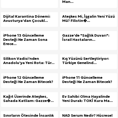
Man...
Dijital Karantina Dönemi:
Ateşkes Mi, İşgalin Yeni Yüzü
Avusturya’dan Çocukl...
Mü? Filistin�...
iPhone 13 Güncelleme
Gazze’de "Sağlık Duvarı":
Desteği Ne Zaman Sona
İsrail Hastaların...
Erece...
Silikon Vadisi’nden
Kış Yüzünü Sertleştiriyor:
Anadolu’ya Yeni Rota: Tür...
Türkiye Genelind...
iPhone 12 Güncelleme
iPhone 11 Güncelleme
Desteği Ne Zaman Bitecek?
Desteği Ne Zaman Bitecek?
Kağıt Üzerinde Ateşkes,
Ev Sahibi Olma Hayalinde
Sahada Katliam: Gazze�...
Yeni Durak: TOKİ Kura Ma...
Sınırların Ötesinde İnsanlık
NAD Serum Nedir? Hücresel