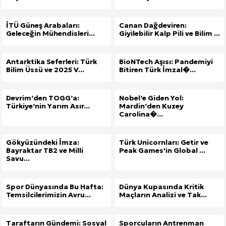
İTÜ Güneş Arabaları:
Canan Dağdeviren:
Geleceğin Mühendisleri...
Giyilebilir Kalp Pili ve Bilim ...
Antarktika Seferleri: Türk
BioNTech Aşısı: Pandemiyi
Bilim Üssü ve 2025 V...
Bitiren Türk İmzal�...
Devrim’den TOGG’a:
Nobel’e Giden Yol:
Türkiye’nin Yarım Asır...
Mardin’den Kuzey
Carolina�...
Gökyüzündeki İmza:
Türk Unicornları: Getir ve
Bayraktar TB2 ve Milli
Peak Games'in Global ...
Savu...
Spor Dünyasında Bu Hafta:
Dünya Kupasında Kritik
Temsilcilerimizin Avru...
Maçların Analizi ve Tak...
Taraftarın Gündemi: Sosyal
Sporcuların Antrenman