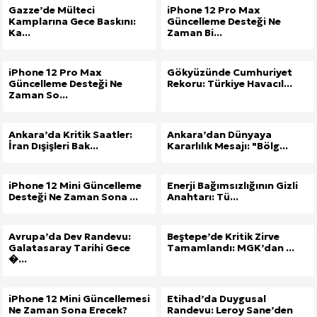
Gazze’de Mülteci
iPhone 12 Pro Max
Kamplarına Gece Baskını:
Güncelleme Desteği Ne
Ka...
Zaman Bi...
iPhone 12 Pro Max
Gökyüzünde Cumhuriyet
Güncelleme Desteği Ne
Rekoru: Türkiye Havacıl...
Zaman So...
Ankara’da Kritik Saatler:
Ankara’dan Dünyaya
İran Dışişleri Bak...
Kararlılık Mesajı: "Bölg...
iPhone 12 Mini Güncelleme
Enerji Bağımsızlığının Gizli
Desteği Ne Zaman Sona ...
Anahtarı: Tü...
Avrupa’da Dev Randevu:
Beştepe’de Kritik Zirve
Galatasaray Tarihi Gece
Tamamlandı: MGK’dan ...
�...
iPhone 12 Mini Güncellemesi
Etihad’da Duygusal
Ne Zaman Sona Erecek?
Randevu: Leroy Sane’den