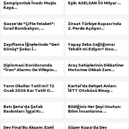
Şampiyonluk İnadı: Muşlu
Eşik: ASELSAN 30 Milyar ...
Kaya...
Gazze’de "Çifte Felaket":
Ziraat Türkiye Kupası’nda
İsrail Bombalıyor, ...
2. Perde Açılıyor...
Zayıflama İğnelerinde "Geri
Yapay Zeka Sağlığımızı
Dönüş" Şoku: İ...
Tehdit mi Ediyor? Goo...
Diplomasi Koridorunda
Araç Sahiplerinin Dikkatine:
"İran" Alarmı: De Villepin...
Motorine Okkalı Zam...
Yarın Okullar Tatil mi? 12
Kartal’da Dehşet Anları:
Ocak 2026 Kar Tatili O...
İETT Otobüsü Binay...
Batı Şeria’da Şafak
Bildiğiniz Her Şeyi Unutun:
Baskınları: İşgal Kı...
Bilim İnsanlarına ...
Dev Final Bu Akşam: Ezeli
Süper Kupa'da Dev