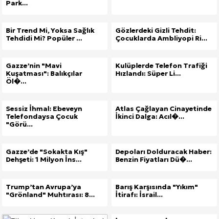
Park...
Bir Trend Mi, Yoksa Sağlık
Gözlerdeki Gizli Tehdit:
Tehdidi Mi? Popüler ...
Çocuklarda Ambliyopi Ri...
Gazze’nin "Mavi
Kulüplerde Telefon Trafiği
Kuşatması": Balıkçılar
Hızlandı: Süper Li...
Öl�...
Sessiz İhmal: Ebeveyn
Atlas Çağlayan Cinayetinde
Telefondaysa Çocuk
İkinci Dalga: Acıl�...
"Görü...
Gazze’de "Sokakta Kış"
Depoları Dolduracak Haber:
Dehşeti: 1 Milyon İns...
Benzin Fiyatları Dü�...
Trump’tan Avrupa’ya
Barış Karşısında "Yıkım"
"Grönland" Muhtırası: 8...
İtirafı: İsrail...