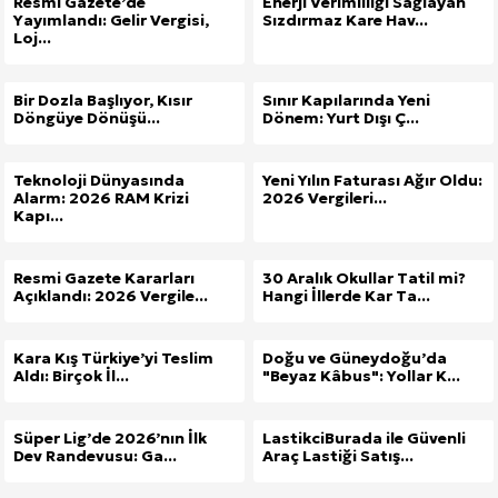
Resmi Gazete’de
Enerji Verimliliği Sağlayan
Yayımlandı: Gelir Vergisi,
Sızdırmaz Kare Hav...
Kuzu Fileto Seçimi ve Pişirme Önerileri: Yumuşak D
Loj...
Dar Tavanlı Alanlar İçin Oval Hava Kanalı Avantajları
Bir Dozla Başlıyor, Kısır
Sınır Kapılarında Yeni
Döngüye Dönüşü...
Dönem: Yurt Dışı Ç...
Teknoloji Dünyasında
Yeni Yılın Faturası Ağır Oldu:
Alarm: 2026 RAM Krizi
2026 Vergileri...
Kapı...
Resmi Gazete Kararları
30 Aralık Okullar Tatil mi?
Açıklandı: 2026 Vergile...
Hangi İllerde Kar Ta...
Kara Kış Türkiye’yi Teslim
Doğu ve Güneydoğu’da
Aldı: Birçok İl...
"Beyaz Kâbus": Yollar K...
Süper Lig’de 2026’nın İlk
LastikciBurada ile Güvenli
Dev Randevusu: Ga...
Araç Lastiği Satış...