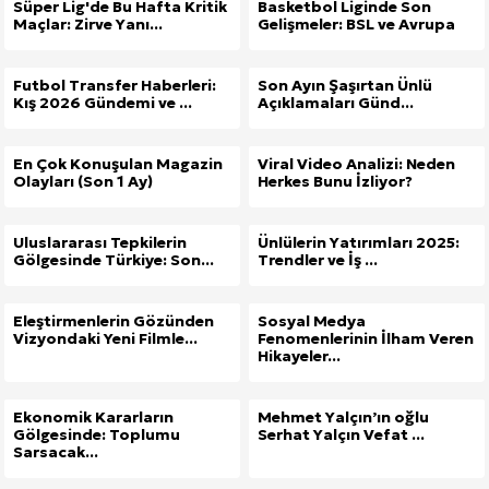
Süper Lig'de Bu Hafta Kritik
Basketbol Liginde Son
Maçlar: Zirve Yanı...
Gelişmeler: BSL ve Avrupa
Futbol Transfer Haberleri:
Son Ayın Şaşırtan Ünlü
Kış 2026 Gündemi ve ...
Açıklamaları Günd...
En Çok Konuşulan Magazin
Viral Video Analizi: Neden
Olayları (Son 1 Ay)
Herkes Bunu İzliyor?
Uluslararası Tepkilerin
Ünlülerin Yatırımları 2025:
Gölgesinde Türkiye: Son...
Trendler ve İş ...
Eleştirmenlerin Gözünden
Sosyal Medya
Vizyondaki Yeni Filmle...
Fenomenlerinin İlham Veren
Hikayeler...
Ekonomik Kararların
Mehmet Yalçın’ın oğlu
Gölgesinde: Toplumu
Serhat Yalçın Vefat ...
Sarsacak...