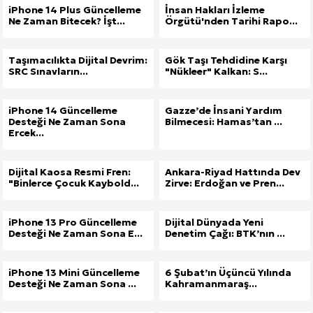
iPhone 14 Plus Güncelleme
İnsan Hakları İzleme
Ne Zaman Bitecek? İşt...
Örgütü'nden Tarihi Rapo...
Taşımacılıkta Dijital Devrim:
Gök Taşı Tehdidine Karşı
SRC Sınavların...
"Nükleer" Kalkan: S...
iPhone 14 Güncelleme
Gazze’de İnsani Yardım
Desteği Ne Zaman Sona
Bilmecesi: Hamas’tan ...
Ercek...
Dijital Kaosa Resmi Fren:
Ankara-Riyad Hattında Dev
"Binlerce Çocuk Kaybold...
Zirve: Erdoğan ve Pren...
iPhone 13 Pro Güncelleme
Dijital Dünyada Yeni
Desteği Ne Zaman Sona E...
Denetim Çağı: BTK’nın ...
iPhone 13 Mini Güncelleme
6 Şubat’ın Üçüncü Yılında
Desteği Ne Zaman Sona ...
Kahramanmaraş...