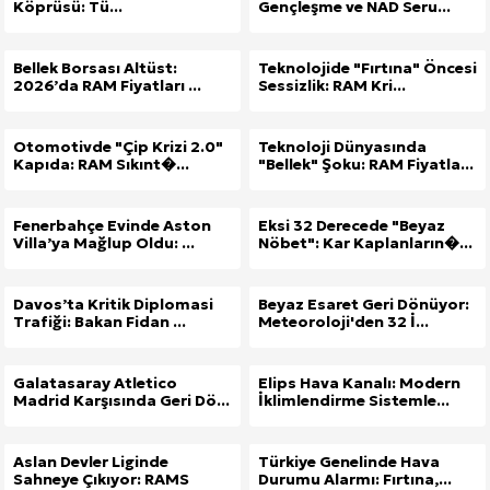
Köprüsü: Tü...
Gençleşme ve NAD Seru...
Bellek Borsası Altüst:
Teknolojide "Fırtına" Öncesi
2026’da RAM Fiyatları ...
Sessizlik: RAM Kri...
Otomotivde "Çip Krizi 2.0"
Teknoloji Dünyasında
Kapıda: RAM Sıkınt�...
"Bellek" Şoku: RAM Fiyatla...
Fenerbahçe Evinde Aston
Eksi 32 Derecede "Beyaz
Villa’ya Mağlup Oldu: ...
Nöbet": Kar Kaplanların�...
Davos’ta Kritik Diplomasi
Beyaz Esaret Geri Dönüyor:
Trafiği: Bakan Fidan ...
Meteoroloji'den 32 İ...
Galatasaray Atletico
Elips Hava Kanalı: Modern
Madrid Karşısında Geri Dö...
İklimlendirme Sistemle...
Aslan Devler Liginde
Türkiye Genelinde Hava
Sahneye Çıkıyor: RAMS
Durumu Alarmı: Fırtına,...