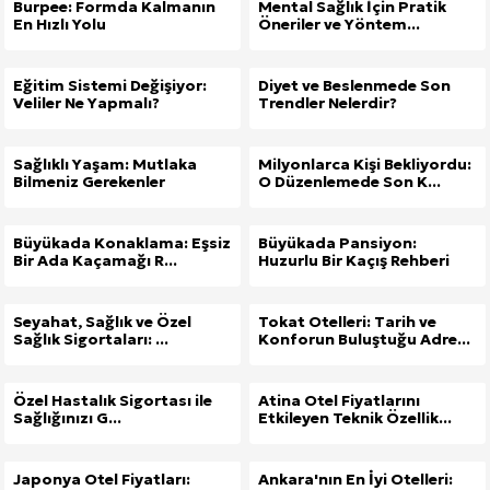
Burpee: Formda Kalmanın
Mental Sağlık İçin Pratik
En Hızlı Yolu
Öneriler ve Yöntem...
Eğitim Sistemi Değişiyor:
Diyet ve Beslenmede Son
Veliler Ne Yapmalı?
Trendler Nelerdir?
Sağlıklı Yaşam: Mutlaka
Milyonlarca Kişi Bekliyordu:
Bilmeniz Gerekenler
O Düzenlemede Son K...
Büyükada Konaklama: Eşsiz
Büyükada Pansiyon:
Bir Ada Kaçamağı R...
Huzurlu Bir Kaçış Rehberi
Seyahat, Sağlık ve Özel
Tokat Otelleri: Tarih ve
Sağlık Sigortaları: ...
Konforun Buluştuğu Adre...
Özel Hastalık Sigortası ile
Atina Otel Fiyatlarını
Sağlığınızı G...
Etkileyen Teknik Özellik...
Japonya Otel Fiyatları:
Ankara'nın En İyi Otelleri: