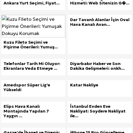
Ankara Yurt Seçimi, Fiyat...
Hizmeti: Web Sitenizin G�...
Dar Tavanlı Alanlar İçin Oval
Hava Kanalı Avan...
Kuzu Fileto Seçimi ve
Pişirme Önerileri: Yumuş...
Telefonlar Tarih Mi Oluyor:
Diyarbakır Haber ve Son
Ekranlara Veda Etmeye ...
Dakika Gelişmeleri: onkh...
Amedspor Süper Lig’e
Katar Nakliye
Yükseldi
Elips Hava Kanalı
İstanbul Evden Eve
Montajında Yapılan 7
Nakliyat: Soydere Nakliyat
Yaygın ...
ile...
Gazze’de İhanet ve Direniş:
iPhone 15 Pro Güncelleme