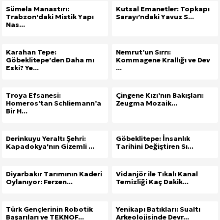
Sümela Manastırı:
Kutsal Emanetler: Topkapı
Trabzon'daki Mistik Yapı
Sarayı’ndaki Yavuz S...
Nas...
Karahan Tepe:
Nemrut’un Sırrı:
Göbeklitepe’den Daha mı
Kommagene Krallığı ve Dev
Eski? Ye...
...
Troya Efsanesi:
Çingene Kızı’nın Bakışları:
Homeros’tan Schliemann’a
Zeugma Mozaik...
Bir H...
Derinkuyu Yeraltı Şehri:
Göbeklitepe: İnsanlık
Kapadokya'nın Gizemli ...
Tarihini Değiştiren Sı...
Diyarbakır Tarımının Kaderi
Vidanjör ile Tıkalı Kanal
Oylanıyor: Ferzen...
Temizliği Kaç Dakik...
Türk Gençlerinin Robotik
Yenikapı Batıkları: Sualtı
Başarıları ve TEKNOF...
Arkeolojisinde Devr...