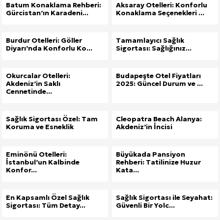
Batum Konaklama Rehberi:
Aksaray Otelleri: Konforlu
Gürcistan’ın Karadeni...
Konaklama Seçenekleri ...
Burdur Otelleri: Göller
Tamamlayıcı Sağlık
Diyarı’nda Konforlu Ko...
Sigortası: Sağlığınız...
Okurcalar Otelleri:
Budapeşte Otel Fiyatları
Akdeniz’in Saklı
2025: Güncel Durum ve ...
Cennetinde...
Sağlık Sigortası Özel: Tam
Cleopatra Beach Alanya:
Koruma ve Esneklik
Akdeniz’in İncisi
Eminönü Otelleri:
Büyükada Pansiyon
İstanbul’un Kalbinde
Rehberi: Tatilinize Huzur
Konfor...
Kata...
En Kapsamlı Özel Sağlık
Sağlık Sigortası ile Seyahat:
Sigortası: Tüm Detay...
Güvenli Bir Yolc...