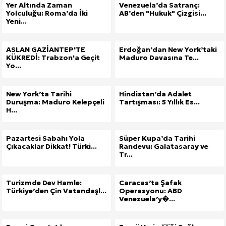
Yer Altında Zaman
Venezuela’da Satranç:
Yolculuğu: Roma’da İki
AB’den "Hukuk" Çizgisi...
Yeni...
ASLAN GAZİANTEP'TE
Erdoğan’dan New York’taki
KÜKREDİ: Trabzon'a Geçit
Maduro Davasına Te...
Yo...
New York’ta Tarihi
Hindistan’da Adalet
Duruşma: Maduro Kelepçeli
Tartışması: 5 Yıllık Es...
H...
Pazartesi Sabahı Yola
Süper Kupa’da Tarihi
Çıkacaklar Dikkat! Türki...
Randevu: Galatasaray ve
Tr...
Turizmde Dev Hamle:
Caracas’ta Şafak
Türkiye’den Çin Vatandaşl...
Operasyonu: ABD
Venezuela’y�...
Site İçi (On-Page) SEO Hizmeti: Web Sitenizin Gör