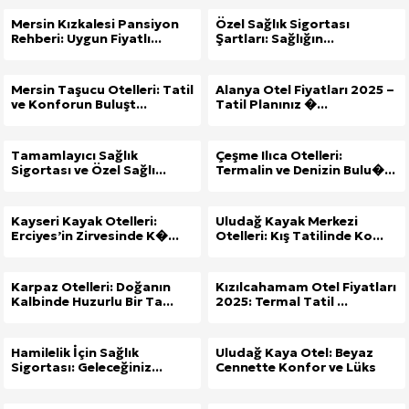
Mersin Kızkalesi Pansiyon
Özel Sağlık Sigortası
Rehberi: Uygun Fiyatlı...
Şartları: Sağlığın...
Mersin Taşucu Otelleri: Tatil
Alanya Otel Fiyatları 2025 –
ve Konforun Buluşt...
Tatil Planınız �...
Tamamlayıcı Sağlık
Çeşme Ilıca Otelleri:
Sigortası ve Özel Sağlı...
Termalin ve Denizin Bulu�...
Kayseri Kayak Otelleri:
Uludağ Kayak Merkezi
Erciyes’in Zirvesinde K�...
Otelleri: Kış Tatilinde Ko...
Karpaz Otelleri: Doğanın
Kızılcahamam Otel Fiyatları
Kalbinde Huzurlu Bir Ta...
2025: Termal Tatil ...
Hamilelik İçin Sağlık
Uludağ Kaya Otel: Beyaz
Sigortası: Geleceğiniz...
Cennette Konfor ve Lüks