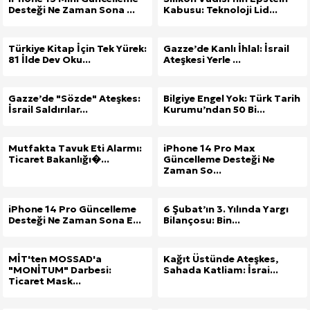
Desteği Ne Zaman Sona ...
Kabusu: Teknoloji Lid...
Türkiye Kitap İçin Tek Yürek:
Gazze’de Kanlı İhlal: İsrail
81 İlde Dev Oku...
Ateşkesi Yerle ...
Gazze’de "Sözde" Ateşkes:
Bilgiye Engel Yok: Türk Tarih
İsrail Saldırılar...
Kurumu’ndan 50 Bi...
Mutfakta Tavuk Eti Alarmı:
iPhone 14 Pro Max
Ticaret Bakanlığı�...
Güncelleme Desteği Ne
Zaman So...
iPhone 14 Pro Güncelleme
6 Şubat’ın 3. Yılında Yargı
Desteği Ne Zaman Sona E...
Bilançosu: Bin...
MİT'ten MOSSAD'a
Kağıt Üstünde Ateşkes,
"MONİTUM" Darbesi:
Sahada Katliam: İsrai...
Ticaret Mask...