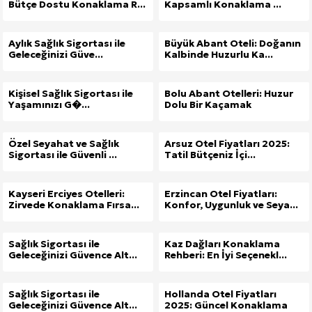
Bütçe Dostu Konaklama R...
Kapsamlı Konaklama ...
Aylık Sağlık Sigortası ile
Büyük Abant Oteli: Doğanın
Geleceğinizi Güve...
Kalbinde Huzurlu Ka...
Kişisel Sağlık Sigortası ile
Bolu Abant Otelleri: Huzur
Yaşamınızı G�...
Dolu Bir Kaçamak
Özel Seyahat ve Sağlık
Arsuz Otel Fiyatları 2025:
Sigortası ile Güvenli ...
Tatil Bütçeniz İçi...
Kayseri Erciyes Otelleri:
Erzincan Otel Fiyatları:
Zirvede Konaklama Fırsa...
Konfor, Uygunluk ve Seya...
Sağlık Sigortası ile
Kaz Dağları Konaklama
Geleceğinizi Güvence Alt...
Rehberi: En İyi Seçenekl...
Sağlık Sigortası ile
Hollanda Otel Fiyatları
Geleceğinizi Güvence Alt...
2025: Güncel Konaklama