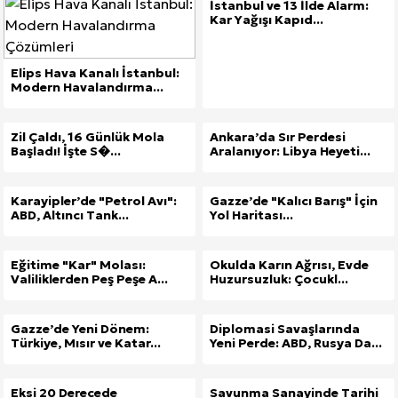
İstanbul ve 13 İlde Alarm:
Kar Yağışı Kapıd...
Elips Hava Kanalı İstanbul:
Modern Havalandırma...
Zil Çaldı, 16 Günlük Mola
Ankara’da Sır Perdesi
Başladı! İşte S�...
Aralanıyor: Libya Heyeti...
Karayipler’de "Petrol Avı":
Gazze’de "Kalıcı Barış" İçin
ABD, Altıncı Tank...
Yol Haritası...
Eğitime "Kar" Molası:
Okulda Karın Ağrısı, Evde
Valiliklerden Peş Peşe A...
Huzursuzluk: Çocukl...
Gazze’de Yeni Dönem:
Diplomasi Savaşlarında
Türkiye, Mısır ve Katar...
Yeni Perde: ABD, Rusya Da...
Eksi 20 Derecede
Savunma Sanayinde Tarihi