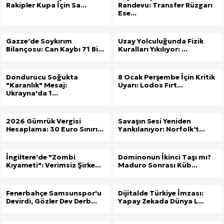
Rakipler Kupa İçin Sa...
Randevu: Transfer Rüzgarı
Ese...
Gazze’de Soykırım
Uzay Yolculuğunda Fizik
Bilançosu: Can Kaybı 71 Bi...
Kuralları Yıkılıyor: ...
Dondurucu Soğukta
8 Ocak Perşembe İçin Kritik
"Karanlık" Mesaj:
Uyarı: Lodos Fırt...
Ukrayna'da 1...
2026 Gümrük Vergisi
Savaşın Sesi Yeniden
Hesaplama: 30 Euro Sınırı...
Yankılanıyor: Norfolk’t...
İngiltere’de "Zombi
Dominonun İkinci Taşı mı?
Kıyameti": Verimsiz Şirke...
Maduro Sonrası Küb...
Fenerbahçe Samsunspor'u
Dijitalde Türkiye İmzası:
Devirdi, Gözler Dev Derb...
Yapay Zekada Dünya L...