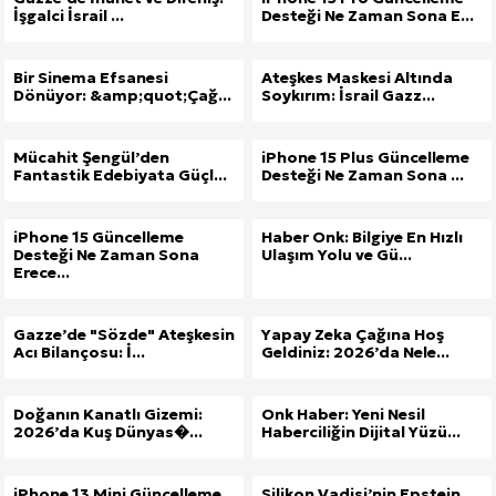
İşgalci İsrail ...
Desteği Ne Zaman Sona E...
Bir Sinema Efsanesi
Ateşkes Maskesi Altında
Dönüyor: &amp;quot;Çağ...
Soykırım: İsrail Gazz...
Mücahit Şengül’den
iPhone 15 Plus Güncelleme
Fantastik Edebiyata Güçl...
Desteği Ne Zaman Sona ...
iPhone 15 Güncelleme
Haber Onk: Bilgiye En Hızlı
Desteği Ne Zaman Sona
Ulaşım Yolu ve Gü...
Erece...
Gazze’de "Sözde" Ateşkesin
Yapay Zeka Çağına Hoş
Acı Bilançosu: İ...
Geldiniz: 2026’da Nele...
Doğanın Kanatlı Gizemi:
Onk Haber: Yeni Nesil
2026’da Kuş Dünyas�...
Haberciliğin Dijital Yüzü...
iPhone 13 Mini Güncelleme
Silikon Vadisi’nin Epstein