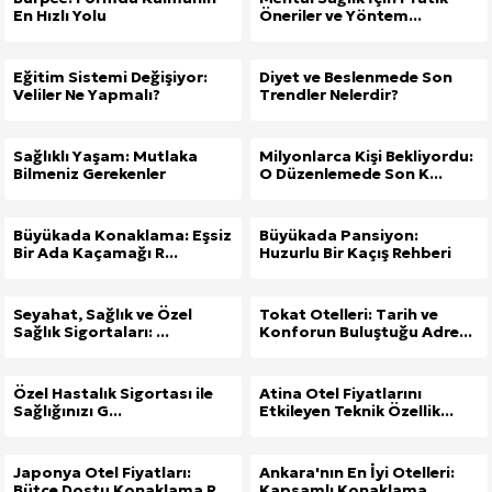
En Hızlı Yolu
Öneriler ve Yöntem...
Eğitim Sistemi Değişiyor:
Diyet ve Beslenmede Son
Veliler Ne Yapmalı?
Trendler Nelerdir?
Sağlıklı Yaşam: Mutlaka
Milyonlarca Kişi Bekliyordu:
Bilmeniz Gerekenler
O Düzenlemede Son K...
Büyükada Konaklama: Eşsiz
Büyükada Pansiyon:
Bir Ada Kaçamağı R...
Huzurlu Bir Kaçış Rehberi
Seyahat, Sağlık ve Özel
Tokat Otelleri: Tarih ve
Sağlık Sigortaları: ...
Konforun Buluştuğu Adre...
Özel Hastalık Sigortası ile
Atina Otel Fiyatlarını
Sağlığınızı G...
Etkileyen Teknik Özellik...
Japonya Otel Fiyatları:
Ankara'nın En İyi Otelleri:
Bütçe Dostu Konaklama R...
Kapsamlı Konaklama ...