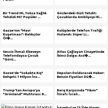
Bir Trend Mi, Yoksa Sağlık
Gözlerdeki Gizli Tehdit:
Tehdidi Mi? Popüler ...
Çocuklarda Ambliyopi Ri...
Gazze’nin "Mavi
Kulüplerde Telefon Trafiği
Kuşatması": Balıkçılar
Hızlandı: Süper Li...
Öl�...
Sessiz İhmal: Ebeveyn
Atlas Çağlayan Cinayetinde
Telefondaysa Çocuk
İkinci Dalga: Acıl�...
"Görü...
Gazze’de "Sokakta Kış"
Depoları Dolduracak Haber:
Dehşeti: 1 Milyon İns...
Benzin Fiyatları Dü�...
Trump’tan Avrupa’ya
Barış Karşısında "Yıkım"
"Grönland" Muhtırası: 8...
İtirafı: İsrail...
İstanbul ve 13 İlde Alarm: