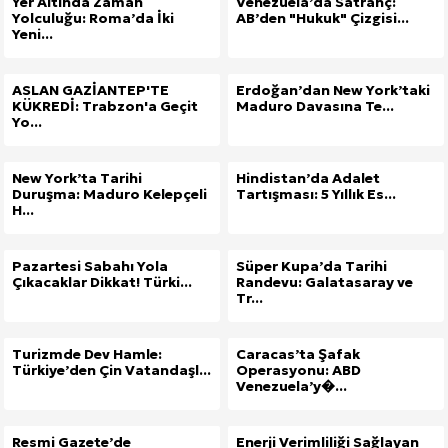
Yer Altında Zaman
Venezuela’da Satranç:
Yolculuğu: Roma’da İki
AB’den "Hukuk" Çizgisi...
Yeni...
ASLAN GAZİANTEP'TE
Erdoğan’dan New York’taki
KÜKREDİ: Trabzon'a Geçit
Maduro Davasına Te...
Yo...
New York’ta Tarihi
Hindistan’da Adalet
Duruşma: Maduro Kelepçeli
Tartışması: 5 Yıllık Es...
H...
Pazartesi Sabahı Yola
Süper Kupa’da Tarihi
Çıkacaklar Dikkat! Türki...
Randevu: Galatasaray ve
Tr...
Turizmde Dev Hamle:
Caracas’ta Şafak
Türkiye’den Çin Vatandaşl...
Operasyonu: ABD
Venezuela’y�...
Resmi Gazete’de
Enerji Verimliliği Sağlayan