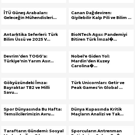
İTÜ Güneş Arabaları:
Canan Dağdeviren:
Geleceğin Mühendisleri...
Giyilebilir Kalp Pili ve Bilim ...
Antarktika Seferleri: Türk
BioNTech Aşısı: Pandemiyi
Bilim Üssü ve 2025 V...
Bitiren Türk İmzal�...
Devrim’den TOGG’a:
Nobel’e Giden Yol:
Türkiye’nin Yarım Asır...
Mardin’den Kuzey
Carolina�...
Gökyüzündeki İmza:
Türk Unicornları: Getir ve
Bayraktar TB2 ve Milli
Peak Games'in Global ...
Savu...
Spor Dünyasında Bu Hafta:
Dünya Kupasında Kritik
Temsilcilerimizin Avru...
Maçların Analizi ve Tak...
Taraftarın Gündemi: Sosyal
Sporcuların Antrenman