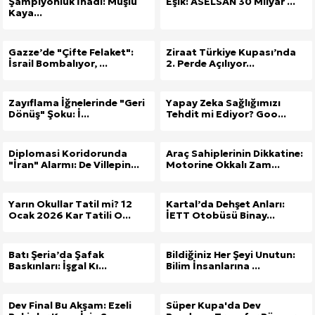
Şampiyonluk İnadı: Muşlu
Eşik: ASELSAN 30 Milyar ...
Kaya...
Gazze’de "Çifte Felaket":
Ziraat Türkiye Kupası’nda
İsrail Bombalıyor, ...
2. Perde Açılıyor...
Zayıflama İğnelerinde "Geri
Yapay Zeka Sağlığımızı
Dönüş" Şoku: İ...
Tehdit mi Ediyor? Goo...
Diplomasi Koridorunda
Araç Sahiplerinin Dikkatine:
"İran" Alarmı: De Villepin...
Motorine Okkalı Zam...
Yarın Okullar Tatil mi? 12
Kartal’da Dehşet Anları:
Ocak 2026 Kar Tatili O...
İETT Otobüsü Binay...
Batı Şeria’da Şafak
Bildiğiniz Her Şeyi Unutun:
Baskınları: İşgal Kı...
Bilim İnsanlarına ...
Dev Final Bu Akşam: Ezeli
Süper Kupa'da Dev