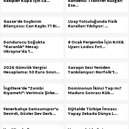
Rakipler Kupa İçin Sa...
Randevu: Transfer Rüzgarı
Ese...
Gazze’de Soykırım
Uzay Yolculuğunda Fizik
Bilançosu: Can Kaybı 71 Bi...
Kuralları Yıkılıyor: ...
Dondurucu Soğukta
8 Ocak Perşembe İçin Kritik
"Karanlık" Mesaj:
Uyarı: Lodos Fırt...
Ukrayna'da 1...
2026 Gümrük Vergisi
Savaşın Sesi Yeniden
Hesaplama: 30 Euro Sınırı...
Yankılanıyor: Norfolk’t...
İngiltere’de "Zombi
Dominonun İkinci Taşı mı?
Kıyameti": Verimsiz Şirke...
Maduro Sonrası Küb...
Fenerbahçe Samsunspor'u
Dijitalde Türkiye İmzası:
Devirdi, Gözler Dev Derb...
Yapay Zekada Dünya L...