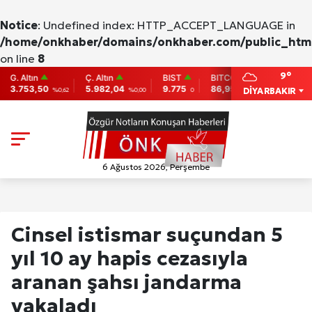
Notice
: Undefined index: HTTP_ACCEPT_LANGUAGE in
/home/onkhaber/domains/onkhaber.com/public_html
on line
8
9°
tın
Ç. Altın
BIST
BITCOIN
ETHEREUM
3,50
5.982,04
9.775
86,956.742
2,007.26
DİYARBAKIR
%0,62
%0,00
0
-0.31
-0
6 Ağustos 2026, Perşembe
Cinsel istismar suçundan 5
yıl 10 ay hapis cezasıyla
aranan şahsı jandarma
yakaladı