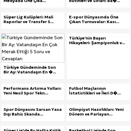
Medyada Öne Çıka...
Rutinleri ve Sırları: Ba�...
Süper Lig Kulüpleri: Mali
E-spor Dünyasında Öne
Raporlar ve Transfer S...
Çıkan Turnuvalar: Kası...
Türkiye’nin Başarı
Hikayeleri: Şampiyonluk v...
Türkiye Gündeminde Son
Bir Ay: Vatandaşın En �...
Performans Artırma Yolları:
Futbol Maçlarının
Yeni Nesil Spor Tekn...
İstatistikleri ve İleri D�...
Spor Dünyasını Sarsan Yasa
Olimpiyat Hazırlıkları: Yeni
Dışı Bahis Skanda...
Dönem ve Parlayan...
Süper Lig'de Bu Hafta Kritik
Basketbol Liginde Son