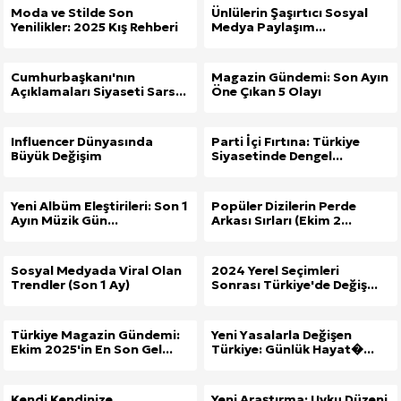
Moda ve Stilde Son
Ünlülerin Şaşırtıcı Sosyal
Yenilikler: 2025 Kış Rehberi
Medya Paylaşım...
Cumhurbaşkanı'nın
Magazin Gündemi: Son Ayın
Açıklamaları Siyaseti Sars...
Öne Çıkan 5 Olayı
Influencer Dünyasında
Parti İçi Fırtına: Türkiye
Büyük Değişim
Siyasetinde Dengel...
Yeni Albüm Eleştirileri: Son 1
Popüler Dizilerin Perde
Ayın Müzik Gün...
Arkası Sırları (Ekim 2...
Sosyal Medyada Viral Olan
2024 Yerel Seçimleri
Trendler (Son 1 Ay)
Sonrası Türkiye'de Değiş...
Türkiye Magazin Gündemi:
Yeni Yasalarla Değişen
Ekim 2025'in En Son Gel...
Türkiye: Günlük Hayat�...
Kendi Kendinize
Yeni Araştırma: Uyku Düzeni