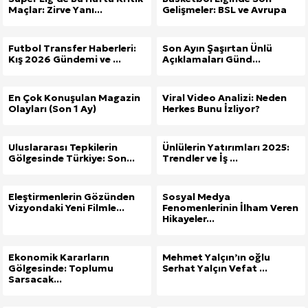
Maçlar: Zirve Yanı...
Gelişmeler: BSL ve Avrupa
Futbol Transfer Haberleri:
Son Ayın Şaşırtan Ünlü
Kış 2026 Gündemi ve ...
Açıklamaları Günd...
En Çok Konuşulan Magazin
Viral Video Analizi: Neden
Olayları (Son 1 Ay)
Herkes Bunu İzliyor?
Uluslararası Tepkilerin
Ünlülerin Yatırımları 2025:
Gölgesinde Türkiye: Son...
Trendler ve İş ...
Eleştirmenlerin Gözünden
Sosyal Medya
Vizyondaki Yeni Filmle...
Fenomenlerinin İlham Veren
Hikayeler...
Ekonomik Kararların
Mehmet Yalçın’ın oğlu
Gölgesinde: Toplumu
Serhat Yalçın Vefat ...
Sarsacak...