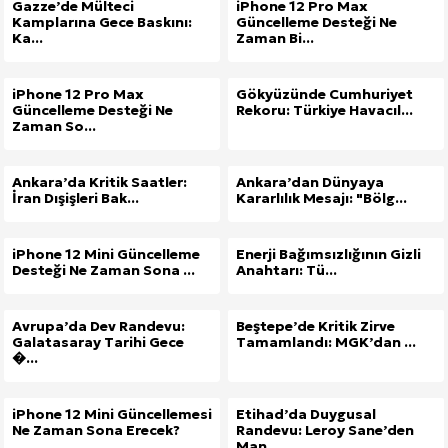
Gazze’de Mülteci
iPhone 12 Pro Max
Kamplarına Gece Baskını:
Güncelleme Desteği Ne
Kuzu Fileto Seçimi ve Pişirme Önerileri: Yumuşak D
Ka...
Zaman Bi...
Dar Tavanlı Alanlar İçin Oval Hava Kanalı Avantajları
iPhone 12 Pro Max
Gökyüzünde Cumhuriyet
Güncelleme Desteği Ne
Rekoru: Türkiye Havacıl...
Zaman So...
Ankara’da Kritik Saatler:
Ankara’dan Dünyaya
İran Dışişleri Bak...
Kararlılık Mesajı: "Bölg...
iPhone 12 Mini Güncelleme
Enerji Bağımsızlığının Gizli
Desteği Ne Zaman Sona ...
Anahtarı: Tü...
Avrupa’da Dev Randevu:
Beştepe’de Kritik Zirve
Galatasaray Tarihi Gece
Tamamlandı: MGK’dan ...
�...
iPhone 12 Mini Güncellemesi
Etihad’da Duygusal
Ne Zaman Sona Erecek?
Randevu: Leroy Sane’den
Man...