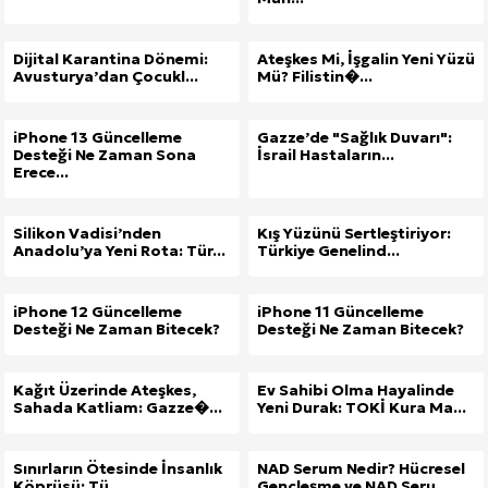
Dijital Karantina Dönemi:
Ateşkes Mi, İşgalin Yeni Yüzü
Avusturya’dan Çocukl...
Mü? Filistin�...
iPhone 13 Güncelleme
Gazze’de "Sağlık Duvarı":
Desteği Ne Zaman Sona
İsrail Hastaların...
Erece...
Silikon Vadisi’nden
Kış Yüzünü Sertleştiriyor:
Anadolu’ya Yeni Rota: Tür...
Türkiye Genelind...
iPhone 12 Güncelleme
iPhone 11 Güncelleme
Desteği Ne Zaman Bitecek?
Desteği Ne Zaman Bitecek?
Kağıt Üzerinde Ateşkes,
Ev Sahibi Olma Hayalinde
Sahada Katliam: Gazze�...
Yeni Durak: TOKİ Kura Ma...
Sınırların Ötesinde İnsanlık
NAD Serum Nedir? Hücresel
Köprüsü: Tü...
Gençleşme ve NAD Seru...