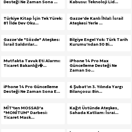
Desteği Ne Zaman Sona ...
Kabusu: Teknoloji Lid...
Türkiye Kitap İçin Tek Yürek:
Gazze’de Kanlı İhlal: İsrail
81 İlde Dev Oku...
Ateşkesi Yerle ...
Gazze’de "Sözde" Ateşkes:
Bilgiye Engel Yok: Türk Tarih
İsrail Saldırılar...
Kurumu’ndan 50 Bi...
Mutfakta Tavuk Eti Alarmı:
iPhone 14 Pro Max
Ticaret Bakanlığı�...
Güncelleme Desteği Ne
Zaman So...
iPhone 14 Pro Güncelleme
6 Şubat’ın 3. Yılında Yargı
Desteği Ne Zaman Sona E...
Bilançosu: Bin...
MİT'ten MOSSAD'a
Kağıt Üstünde Ateşkes,
"MONİTUM" Darbesi:
Sahada Katliam: İsrai...
Ticaret Mask...