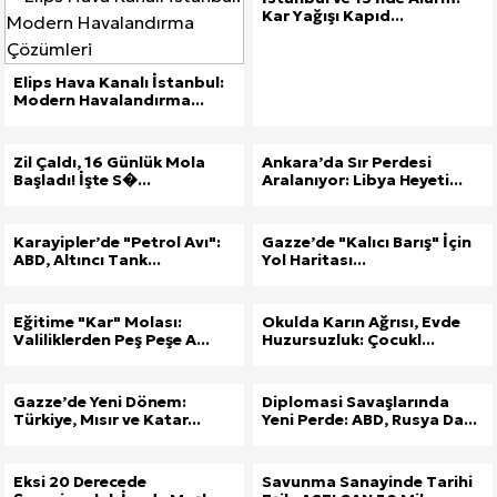
Kar Yağışı Kapıd...
Elips Hava Kanalı İstanbul:
Modern Havalandırma...
Zil Çaldı, 16 Günlük Mola
Ankara’da Sır Perdesi
Başladı! İşte S�...
Aralanıyor: Libya Heyeti...
Karayipler’de "Petrol Avı":
Gazze’de "Kalıcı Barış" İçin
ABD, Altıncı Tank...
Yol Haritası...
Eğitime "Kar" Molası:
Okulda Karın Ağrısı, Evde
Valiliklerden Peş Peşe A...
Huzursuzluk: Çocukl...
Gazze’de Yeni Dönem:
Diplomasi Savaşlarında
Türkiye, Mısır ve Katar...
Yeni Perde: ABD, Rusya Da...
Eksi 20 Derecede
Savunma Sanayinde Tarihi