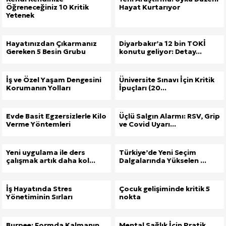
Öğreneceğiniz 10 Kritik
Hayat Kurtarıyor
Yetenek
Hayatınızdan Çıkarmanız
Diyarbakır’a 12 bin TOKİ
Gereken 5 Besin Grubu
konutu geliyor: Detay...
İş ve Özel Yaşam Dengesini
Üniversite Sınavı İçin Kritik
Korumanın Yolları
İpuçları (20...
Evde Basit Egzersizlerle Kilo
Üçlü Salgın Alarmı: RSV, Grip
Verme Yöntemleri
ve Covid Uyarı...
Yeni uygulama ile ders
Türkiye’de Yeni Seçim
çalışmak artık daha kol...
Dalgalarında Yükselen ...
İş Hayatında Stres
Çocuk gelişiminde kritik 5
Yönetiminin Sırları
nokta
Burpee: Formda Kalmanın
Mental Sağlık İçin Pratik