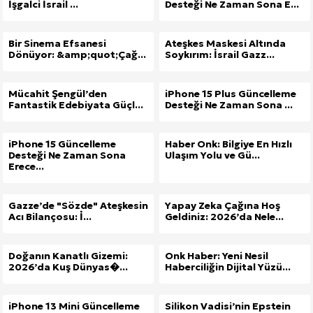
İşgalci İsrail ...
Desteği Ne Zaman Sona E...
Bir Sinema Efsanesi
Ateşkes Maskesi Altında
Dönüyor: &amp;quot;Çağ...
Soykırım: İsrail Gazz...
Mücahit Şengül’den
iPhone 15 Plus Güncelleme
Fantastik Edebiyata Güçl...
Desteği Ne Zaman Sona ...
iPhone 15 Güncelleme
Haber Onk: Bilgiye En Hızlı
Desteği Ne Zaman Sona
Ulaşım Yolu ve Gü...
Erece...
Gazze’de "Sözde" Ateşkesin
Yapay Zeka Çağına Hoş
Acı Bilançosu: İ...
Geldiniz: 2026’da Nele...
Doğanın Kanatlı Gizemi:
Onk Haber: Yeni Nesil
2026’da Kuş Dünyas�...
Haberciliğin Dijital Yüzü...
iPhone 13 Mini Güncelleme
Silikon Vadisi’nin Epstein