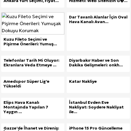
Ankara Yurt Seçimi, Fiyat...
Hizmeti: Web Sitenizin G�...
Dar Tavanlı Alanlar İçin Oval
Hava Kanalı Avan...
Kuzu Fileto Seçimi ve
Pişirme Önerileri: Yumuş...
Telefonlar Tarih Mi Oluyor:
Diyarbakır Haber ve Son
Ekranlara Veda Etmeye ...
Dakika Gelişmeleri: onkh...
Amedspor Süper Lig’e
Katar Nakliye
Yükseldi
Elips Hava Kanalı
İstanbul Evden Eve
Montajında Yapılan 7
Nakliyat: Soydere Nakliyat
Yaygın ...
ile...
Gazze’de İhanet ve Direniş:
iPhone 15 Pro Güncelleme