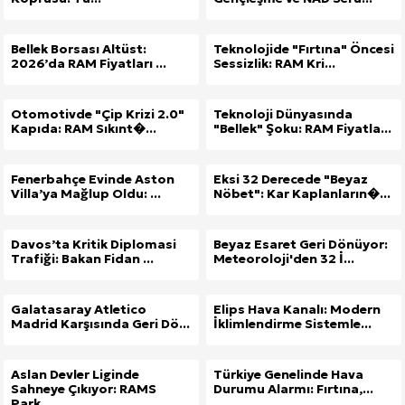
Bellek Borsası Altüst:
Teknolojide "Fırtına" Öncesi
2026’da RAM Fiyatları ...
Sessizlik: RAM Kri...
Otomotivde "Çip Krizi 2.0"
Teknoloji Dünyasında
Kapıda: RAM Sıkınt�...
"Bellek" Şoku: RAM Fiyatla...
Fenerbahçe Evinde Aston
Eksi 32 Derecede "Beyaz
Villa’ya Mağlup Oldu: ...
Nöbet": Kar Kaplanların�...
Davos’ta Kritik Diplomasi
Beyaz Esaret Geri Dönüyor:
Trafiği: Bakan Fidan ...
Meteoroloji'den 32 İ...
Galatasaray Atletico
Elips Hava Kanalı: Modern
Madrid Karşısında Geri Dö...
İklimlendirme Sistemle...
Aslan Devler Liginde
Türkiye Genelinde Hava
Sahneye Çıkıyor: RAMS
Durumu Alarmı: Fırtına,...
Park...