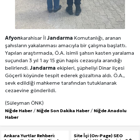
Afyon
karahisar İl
Jandarma
Komutanlığı, aranan
şahısların yakalanması amacıyla bir çalışma başlattı.
Yapılan araştırmada, Ö.A. isimli şahsın kasten yaralama
suçundan 3 yıl 1 ay 15 gün hapis cezasıyla arandığı
belirlendi.
Jandarma
ekipleri, şüpheliyi Dinar ilçesi
Göçerli köyünde tespit ederek gözaltına aldı. Ö.A.,
sevk edildiği mahkeme tarafından tutuklanarak
cezaevine gönderildi.
(Süleyman ÖNK)
Niğde Haber
/
Niğde Son Dakika Haber
/
Niğde Anadolu
Haber
Ankara Yurtlar Rehberi:
Site İçi (On-Page) SEO