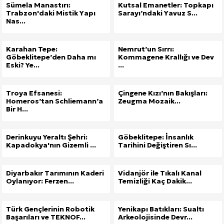
Sümela Manastırı:
Kutsal Emanetler: Topkapı
Trabzon'daki Mistik Yapı
Sarayı’ndaki Yavuz S...
Nas...
Karahan Tepe:
Nemrut’un Sırrı:
Göbeklitepe’den Daha mı
Kommagene Krallığı ve Dev
Eski? Ye...
...
Troya Efsanesi:
Çingene Kızı’nın Bakışları:
Homeros’tan Schliemann’a
Zeugma Mozaik...
Bir H...
Derinkuyu Yeraltı Şehri:
Göbeklitepe: İnsanlık
Kapadokya'nın Gizemli ...
Tarihini Değiştiren Sı...
Diyarbakır Tarımının Kaderi
Vidanjör ile Tıkalı Kanal
Oylanıyor: Ferzen...
Temizliği Kaç Dakik...
Türk Gençlerinin Robotik
Yenikapı Batıkları: Sualtı
Başarıları ve TEKNOF...
Arkeolojisinde Devr...