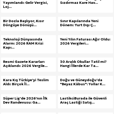
Yayımlandı: Gelir Vergisi,
Sızdırmaz Kare Hav...
Loj...
Bir Dozla Başlıyor, Kısır
Sınır Kapılarında Yeni
Döngüye Dönüşü...
Dönem: Yurt Dışı Ç...
Teknoloji Dünyasında
Yeni Yılın Faturası Ağır Oldu:
Alarm: 2026 RAM Krizi
2026 Vergileri...
Kapı...
Resmi Gazete Kararları
30 Aralık Okullar Tatil mi?
Açıklandı: 2026 Vergile...
Hangi İllerde Kar Ta...
Kara Kış Türkiye’yi Teslim
Doğu ve Güneydoğu’da
Aldı: Birçok İl...
"Beyaz Kâbus": Yollar K...
Süper Lig’de 2026’nın İlk
LastikciBurada ile Güvenli
Dev Randevusu: Ga...
Araç Lastiği Satış...