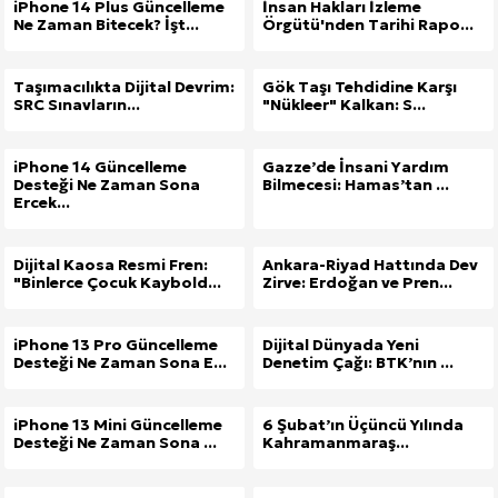
iPhone 14 Plus Güncelleme
İnsan Hakları İzleme
Ne Zaman Bitecek? İşt...
Örgütü'nden Tarihi Rapo...
Taşımacılıkta Dijital Devrim:
Gök Taşı Tehdidine Karşı
SRC Sınavların...
"Nükleer" Kalkan: S...
iPhone 14 Güncelleme
Gazze’de İnsani Yardım
Desteği Ne Zaman Sona
Bilmecesi: Hamas’tan ...
Ercek...
Dijital Kaosa Resmi Fren:
Ankara-Riyad Hattında Dev
"Binlerce Çocuk Kaybold...
Zirve: Erdoğan ve Pren...
iPhone 13 Pro Güncelleme
Dijital Dünyada Yeni
Desteği Ne Zaman Sona E...
Denetim Çağı: BTK’nın ...
iPhone 13 Mini Güncelleme
6 Şubat’ın Üçüncü Yılında
Desteği Ne Zaman Sona ...
Kahramanmaraş...
Site İçi (On-Page) SEO Hizmeti: Web Sitenizin Gör